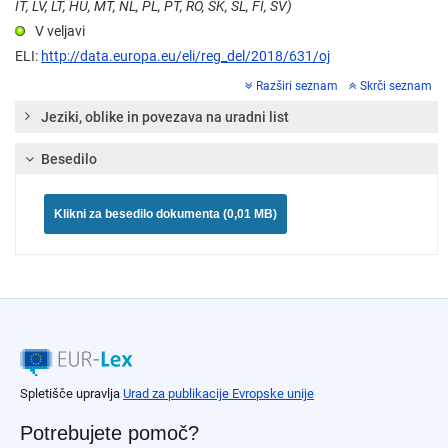
IT, LV, LT, HU, MT, NL, PL, PT, RO, SK, SL, FI, SV)
V veljavi
ELI:
http://data.europa.eu/eli/reg_del/2018/631/oj
Razširi seznam
Skrči seznam
Jeziki, oblike in povezava na uradni list
Besedilo
Klikni za besedilo dokumenta (0,01 MB)
Spletišče upravlja
Urad za publikacije Evropske unije
Potrebujete pomoč?