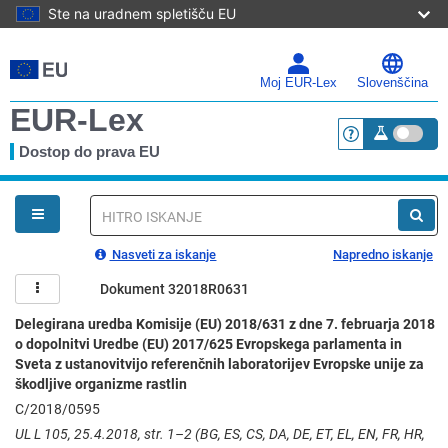
Ste na uradnem spletišču EU
Preskoči
na
glavno
Moj EUR-Lex
Slovenščina
vsebino
EUR-Lex
Dostop do prava EU
<a href="https:
Nahajate
se
tu
Hitro
iskanje
Nasveti za iskanje
Napredno iskanje
Dokument 32018R0631
Delegirana uredba Komisije (EU) 2018/631 z dne 7. februarja 2018
o dopolnitvi Uredbe (EU) 2017/625 Evropskega parlamenta in
Sveta z ustanovitvijo referenčnih laboratorijev Evropske unije za
škodljive organizme rastlin
C/2018/0595
UL L 105, 25.4.2018, str. 1–2 (BG, ES, CS, DA, DE, ET, EL, EN, FR, HR,