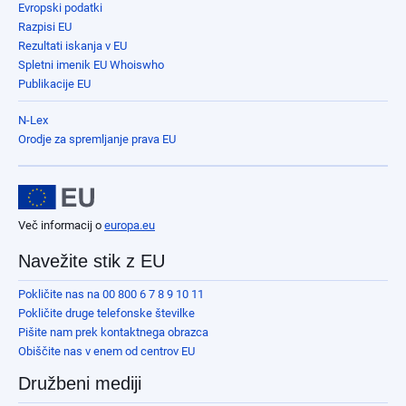
Evropski podatki
Razpisi EU
Rezultati iskanja v EU
Spletni imenik EU Whoiswho
Publikacije EU
N-Lex
Orodje za spremljanje prava EU
Več informacij o
europa.eu
Navežite stik z EU
Pokličite nas na 00 800 6 7 8 9 10 11
Pokličite druge telefonske številke
Pišite nam prek kontaktnega obrazca
Obiščite nas v enem od centrov EU
Družbeni mediji