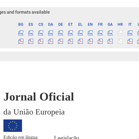
es and formats available
BG
ES
CS
DA
DE
ET
EL
EN
FR
GA
HR
IT
ge
Jornal Oficial
da União Europeia
Edição em língua
Legislação