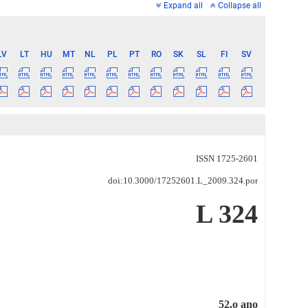
Expand all
Collapse all
LV
LT
HU
MT
NL
PL
PT
RO
SK
SL
FI
SV
ISSN 1725-2601
doi:10.3000/17252601.L_2009.324.por
L 324
52.o ano