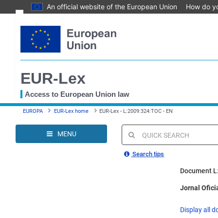
An official website of the European Union
How do y
Skip
Text
to
main
Document information
content
Permanent link
EUR-Lex
Download notice
Save to My items
Access to European Union law
You
EUROPA
EUR-Lex home
EUR-Lex - L:2009:324:TOC - EN
are
here
MENU
Quick
search
Search tips
Document L
Jornal Ofici
Display all d