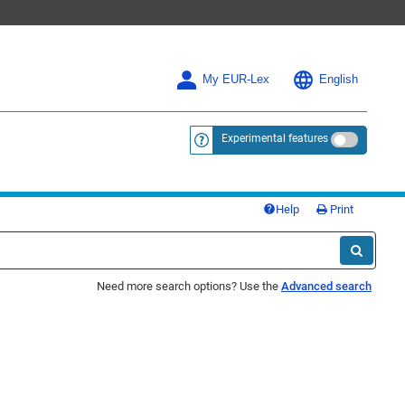
My EUR-Lex
English
Experimental features
<a href="https://eur-lex.europa.eu/
Help
Print
Need more search options? Use the
Advanced search