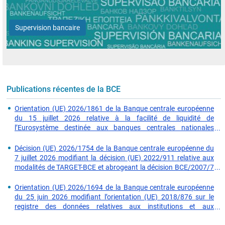
Publications récentes de la BCE
Orientation (UE) 2026/1861 de la Banque centrale européenne
du 15 juillet 2026 relative à la facilité de liquidité de
l’Eurosystème destinée aux banques centrales nationales
n’appartenant pas à la zone euro (BCE/2026/17)
Décision (UE) 2026/1754 de la Banque centrale européenne du
7 juillet 2026 modifiant la décision (UE) 2022/911 relative aux
modalités de TARGET-BCE et abrogeant la décision BCE/2007/7
(BCE/2022/22) (BCE/2026/16)
Orientation (UE) 2026/1694 de la Banque centrale européenne
du 25 juin 2026 modifiant l’orientation (UE) 2018/876 sur le
registre des données relatives aux institutions et aux
filiales (BCE/2018/16) (BCE/2026/15)