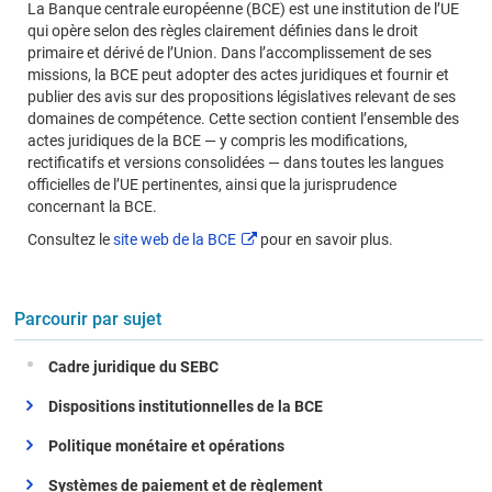
La Banque centrale européenne (BCE) est une institution de l’UE
les
qui opère selon des règles clairement définies dans le droit
documents
primaire et dérivé de l’Union. Dans l’accomplissement de ses
de
missions, la BCE peut adopter des actes juridiques et fournir et
la
publier des avis sur des propositions législatives relevant de ses
BCE
domaines de compétence. Cette section contient l’ensemble des
actes juridiques de la BCE — y compris les modifications,
rectificatifs et versions consolidées — dans toutes les langues
officielles de l’UE pertinentes, ainsi que la jurisprudence
concernant la BCE.
Consultez le
site web de la BCE
pour en savoir plus.
Parcourir par sujet
Cadre juridique du SEBC
Développer/Collapse
Dispositions institutionnelles de la BCE
Développer/Collapse
Politique monétaire et opérations
Développer/Collapse
Systèmes de paiement et de règlement