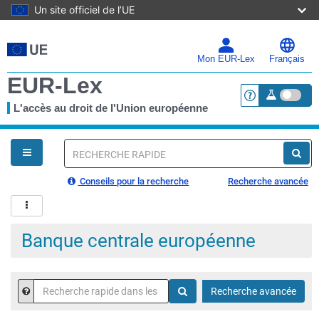
Un site officiel de l’UE
Aller
au
contenu
Mon EUR-Lex
Français
principal
EUR-Lex
L'accès au droit de l'Union européenne
<a href="https:
Vous
êtes
ici
Recherche
rapide
Conseils pour la recherche
Recherche avancée
Banque centrale européenne
Recherche
Aide
Recherche avancée
rapide
dans