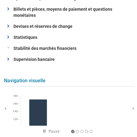
Développer/Collapse
Billets et pièces, moyens de paiement et questions
monétaires
Développer/Collapse
Devises et réserves de change
Développer/Collapse
Statistiques
Stabilité des marchés financiers
Développer/Collapse
Supervision bancaire
Navigation visuelle
Previous
Ne