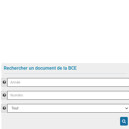
Rechercher un document de la BCE
Année
Aide pour saisir l’année du document dans le widget «Rechercher un
Numéro
Aide pour saisir le numéro de l’acte dans le widget «Rechercher pa
Type
Aide pour choisir le type de document dans le widget «Rechercher p