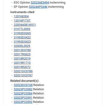
ESC Opinion
52023AE5494
instemming
EP Opinion
52024AP0346
instemming
Instruments cited:
12016E004
12016P/TXT
22004A0814(01)
31977L0093
31993D0365
31993D0422
31993D0423
32000L0029
32013D0780
32017R0625
32018R2019
32019R1715
32019R2072
52021DC0786
52021DC0787
Related document(s):
52023DC0168
Relation
52023PC0582
Relation
52023PC0584
Relation
52023PC0591
Relation
52023PC0592
Relation