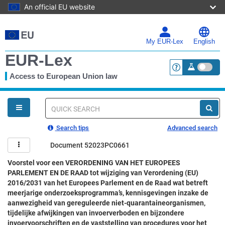
An official EU website
Skip
to
main
My EUR-Lex
English
content
EUR-Lex
Access to European Union law
<a href="https:
You
are
here
Quick
search
Search tips
Advanced search
Document 52023PC0661
Voorstel voor een VERORDENING VAN HET EUROPEES
PARLEMENT EN DE RAAD tot wijziging van Verordening (EU)
2016/2031 van het Europees Parlement en de Raad wat betreft
meerjarige onderzoeksprogramma’s, kennisgevingen inzake de
aanwezigheid van gereguleerde niet-quarantaineorganismen,
tijdelijke afwijkingen van invoerverboden en bijzondere
invoervoorschriften en de vaststelling van procedures voor het