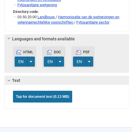
Fytosanitaire wetgeving
Directory code:
03.50.20.00
Landbouw
/
Harmonisatie van de wetgevingen en
veterinairrechtelijke voorschriften
/
Fytosanitaire sector
Languages and formats available
HTML
DOC
PDF
Toggle Dropdown
Toggle Dropdown
Toggle Dropdown
EN
EN
EN
Text
Tap for document text (0.13 MB)