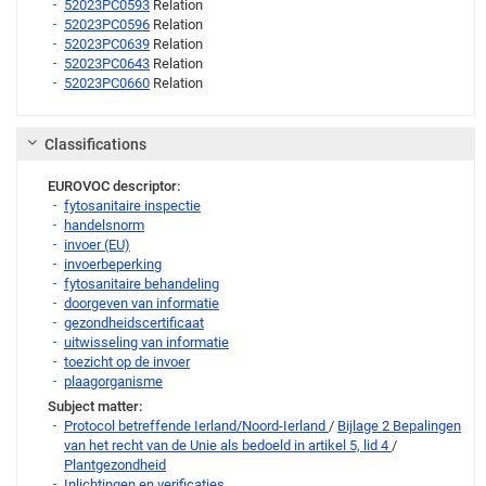
52023PC0593
Relation
52023PC0596
Relation
52023PC0639
Relation
52023PC0643
Relation
52023PC0660
Relation
Classifications
EUROVOC descriptor:
fytosanitaire inspectie
handelsnorm
invoer (EU)
invoerbeperking
fytosanitaire behandeling
doorgeven van informatie
gezondheidscertificaat
uitwisseling van informatie
toezicht op de invoer
plaagorganisme
Subject matter:
Protocol betreffende Ierland/Noord-Ierland
/
Bijlage 2 Bepalingen
van het recht van de Unie als bedoeld in artikel 5, lid 4
/
Plantgezondheid
Inlichtingen en verificaties