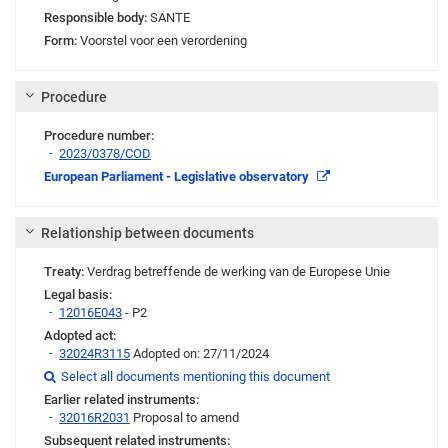
Responsible body:
SANTE
Form:
Voorstel voor een verordening
Procedure
Procedure number:
2023/0378/COD
Link
European Parliament - Legislative observatory
Relationship between documents
Treaty:
Verdrag betreffende de werking van de Europese Unie
Legal basis:
12016E043
- P2
Adopted act:
32024R3115
Adopted on: 27/11/2024
Link
Link
Link
Select all documents mentioning this document

Earlier related instruments:
32016R2031
Proposal to amend
Subsequent related instruments: