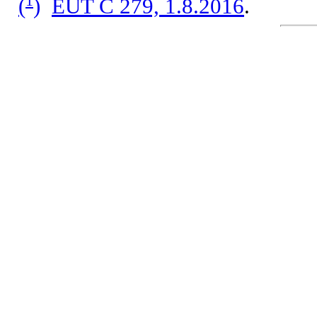
1
(
)
EUT C 279, 1.8.2016
.