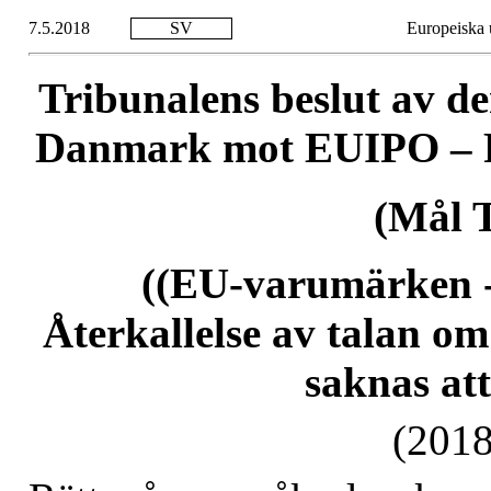
7.5.2018
SV
Europeiska u
Tribunalens beslut av d
Danmark mot EUIPO – R
(Mål T
((EU-varumärken - 
Återkallelse av talan om
saknas att
(2018