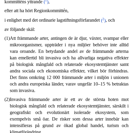
1
kommitténs yttrande
(
)
,
efter att ha hört Regionkommittén,
2
i enlighet med det ordinarie lagstiftningsförfarandet
(
)
, och
av följande skäl:
(1)
Att främmande arter, antingen de är djur, växter, svampar eller
mikroorganismer, uppträder i nya miljöer behöver inte alltid
vara oroande. En betydande andel av de främmande arterna
kan emellertid bli invasiva och ha allvarliga negativa effekter
på biologisk mångfald och relaterade ekosystemtjänster samt
andra sociala och ekonomiska effekter, vilket bör förhindras.
Det finns omkring 12 000 främmande arter i miljön i unionen
och andra europeiska länder, varav ungefär 10–15 % betraktas
som invasiva.
(2)
Invasiva främmande arter är ett av de största hoten mot
biologisk mångfald och relaterade ekosystemtjänster, särskilt i
geografiskt och evolutionärt isolerade ekosystem, som
exempelvis små öar. De risker som dessa arter innebär kan
intensifieras på grund av ökad global handel, turism och
klimatförändring.