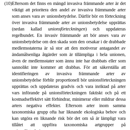
(10)
Eftersom det finns en mängd invasiva främmande arter är det
viktigt att prioritera den andel av invasiva främmande arter
som anses vara av unionsbetydelse. Därför bör en förteckning
över invasiva främmande arter av unionsbetydelse upprättas
(nedan kallad
unionsförteckningen
) och uppdateras
regelbundet. En invasiv främmande art bör anses vara av
unionsbetydelse om den skada som den orsakar i de drabbade
medlemsstaterna är så stor att den motiverar antagandet av
ändamålsenliga åtgärder som är tillämpliga i hela unionen,
även de medlemsstater som ännu inte har drabbats eller som
sannolikt inte kommer att drabbas. För att säkerställa att
identifieringen av invasiva främmande arter av
unionsbetydelse förblir proportionell bör unionsförteckningen
upprättas och uppdateras gradvis och vara inriktad på arter
vars införande på unionsförteckningen faktiskt och på ett
kostnadseffektivt sätt förhindrar, minimerar eller mildrar dessa
arters negativa effekter. Eftersom arter inom samma
taxonomiska grupp ofta har liknande ekologiska behov och
kan utgöra en liknande risk bör det om så är lämpligt vara
tillåtet att uppföra taxonomiska artgrupper på