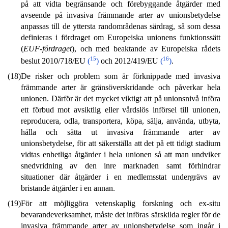
på att vidta begränsande och förebyggande åtgärder med
avseende på invasiva främmande arter av unionsbetydelse
anpassas till de yttersta randområdenas särdrag, så som dessa
definieras i fördraget om Europeiska unionens funktionssätt
(
EUF-fördraget
), och med beaktande av Europeiska rådets
15
16
beslut 2010/718/EU
(
)
och 2012/419/EU
(
)
.
(18)
De risker och problem som är förknippade med invasiva
främmande arter är gränsöverskridande och påverkar hela
unionen. Därför är det mycket viktigt att på unionsnivå införa
ett förbud mot avsiktlig eller vårdslös införsel till unionen,
reproducera, odla, transportera, köpa, sälja, använda, utbyta,
hålla och sätta ut invasiva främmande arter av
unionsbetydelse, för att säkerställa att det på ett tidigt stadium
vidtas enhetliga åtgärder i hela unionen så att man undviker
snedvridning av den inre marknaden samt förhindrar
situationer där åtgärder i en medlemsstat undergrävs av
bristande åtgärder i en annan.
(19)
För att möjliggöra vetenskaplig forskning och ex-situ
bevarandeverksamhet, måste det införas särskilda regler för de
invasiva främmande arter av unionsbetydelse som ingår i