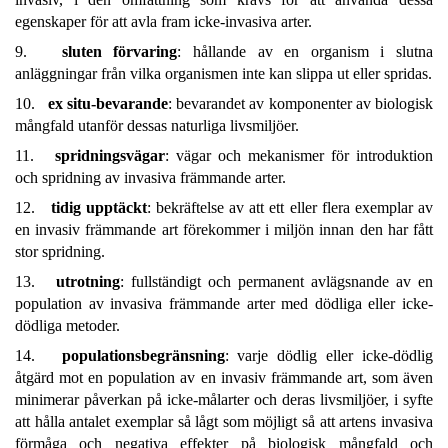
egenskaper för att avla fram icke-invasiva arter.
9.
sluten förvaring
: hållande av en organism i slutna
anläggningar från vilka organismen inte kan slippa ut eller spridas.
10.
ex situ-bevarande
: bevarandet av komponenter av biologisk
mångfald utanför dessas naturliga livsmiljöer.
11.
spridningsvägar
: vägar och mekanismer för introduktion
och spridning av invasiva främmande arter.
12.
tidig upptäckt
: bekräftelse av att ett eller flera exemplar av
en invasiv främmande art förekommer i miljön innan den har fått
stor spridning.
13.
utrotning
: fullständigt och permanent avlägsnande av en
population av invasiva främmande arter med dödliga eller icke-
dödliga metoder.
14.
populationsbegränsning
: varje dödlig eller icke-dödlig
åtgärd mot en population av en invasiv främmande art, som även
minimerar påverkan på icke-målarter och deras livsmiljöer, i syfte
att hålla antalet exemplar så lågt som möjligt så att artens invasiva
förmåga och negativa effekter på biologisk mångfald och