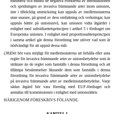
minimera och mildra de negativa effekterna av introduktionen
och spridningen av invasiva främmande arter inom unionen,
inte i tillräcklig utsträckning kan uppnås av medlemsstaterna
utan snarare, på grund av dess omfattning och verkningar, kan
uppnås bättre på unionsnivå, kan unionen vidta åtgärder i
enlighet med subsidiaritetsprincipen i artikel 5 i fördraget om
Europeiska unionen. I enlighet med proportionalitetsprincipen
i samma artikel går denna förordning inte utöver vad som är
nödvändigt för att uppnå dessa mål.
(38)
Det bör vara möjligt för medlemsstaterna att behålla eller anta
regler för invasiva främmande arter av unionsbetydelse som är
striktare än de regler som fastställs i denna förordning och att
tillämpa bestämmelser liknande dem som fastställs i denna
förordning för invasiva främmande arter av unionsbetydelse
på invasiva främmande arter av medlemsstatsbetydelse. Varje
sådan åtgärd bör vara förenlig med EUF-fördraget och
anmälas till kommissionen i enlighet med unionsrätten.
HÄRIGENOM FÖRESKRIVS FÖLJANDE.
KAPITEL I