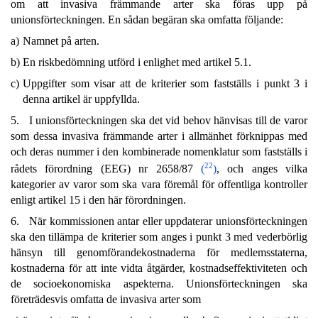
om att invasiva främmande arter ska föras upp på
unionsförteckningen. En sådan begäran ska omfatta följande:
a)
Namnet på arten.
b)
En riskbedömning utförd i enlighet med artikel 5.1.
c)
Uppgifter som visar att de kriterier som fastställs i punkt 3 i
denna artikel är uppfyllda.
5. I unionsförteckningen ska det vid behov hänvisas till de varor
som dessa invasiva främmande arter i allmänhet förknippas med
och deras nummer i den kombinerade nomenklatur som fastställs i
22
rådets förordning (EEG) nr 2658/87
(
)
, och anges vilka
kategorier av varor som ska vara föremål för offentliga kontroller
enligt artikel 15 i den här förordningen.
6. När kommissionen antar eller uppdaterar unionsförteckningen
ska den tillämpa de kriterier som anges i punkt 3 med vederbörlig
hänsyn till genomförandekostnaderna för medlemsstaterna,
kostnaderna för att inte vidta åtgärder, kostnadseffektiviteten och
de socioekonomiska aspekterna. Unionsförteckningen ska
företrädesvis omfatta de invasiva arter som