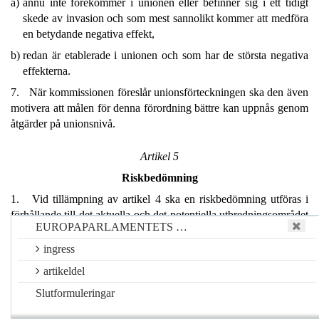
a)
ännu inte förekommer i unionen eller befinner sig i ett tidigt
skede av invasion och som mest sannolikt kommer att medföra
en betydande negativa effekt,
b)
redan är etablerade i unionen och som har de största negativa
effekterna.
7. När kommissionen föreslår unionsförteckningen ska den även
motivera att målen för denna förordning bättre kan uppnås genom
åtgärder på unionsnivå.
Artikel 5
Riskbedömning
1. Vid tillämpning av artikel 4 ska en riskbedömning utföras i
förhållande till det aktuella och det potentiella utbredningsområdet
EUROPAPARLAMENTETS …
för invasiva främmande arter med beaktande av följande:
ingress
a)
En beskrivning av arten med dess taxonomiska identitet,
historia samt dess naturliga och potentiella utbredningsområde.
artikeldel
b)
En beskrivning av dess reproduktions- och spridningsmönster
Slutformuleringar
samt dynamik, däribland en bedömning av om det föreligger