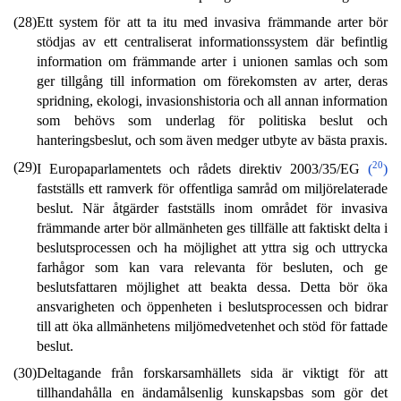
(28)
Ett system för att ta itu med invasiva främmande arter bör
stödjas av ett centraliserat informationssystem där befintlig
information om främmande arter i unionen samlas och som
ger tillgång till information om förekomsten av arter, deras
spridning, ekologi, invasionshistoria och all annan information
som behövs som underlag för politiska beslut och
hanteringsbeslut, och som även medger utbyte av bästa praxis.
(29)
20
I Europaparlamentets och rådets direktiv 2003/35/EG
(
)
fastställs ett ramverk för offentliga samråd om miljörelaterade
beslut. När åtgärder fastställs inom området för invasiva
främmande arter bör allmänheten ges tillfälle att faktiskt delta i
beslutsprocessen och ha möjlighet att yttra sig och uttrycka
farhågor som kan vara relevanta för besluten, och ge
beslutsfattaren möjlighet att beakta dessa. Detta bör öka
ansvarigheten och öppenheten i beslutsprocessen och bidrar
till att öka allmänhetens miljömedvetenhet och stöd för fattade
beslut.
(30)
Deltagande från forskarsamhällets sida är viktigt för att
tillhandahålla en ändamålsenlig kunskapsbas som gör det