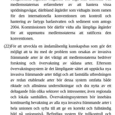
medlemsstaternas erfarenheter av att hantera vissa
spridningsvägar, däribland åtgärder som vidtagits inom ramen
för den internationella konventionen om kontroll och
hantering av fartygs barlastvatten och sediment som antogs
2004. Kommissionen bör därför vidta alla lämpliga åtgärder
för att uppmuntra medlemsstaterna att ratificera den
konventionen.
(22)
För att utveckla en ändamålsenlig kunskapsbas som gör det
möjligt att ta itu med de problem som orsakas av invasiva
främmande arter är det viktigt att medlemsstaterna bedriver
forskning och övervakning av sådana arter. Eftersom
övervakningssystem är det lämpligaste sättet att upptäcka nya
invasiva främmande arter tidigt och att fastställa utbredningen
av redan etablerade arter bör dessa system omfatta både
riktade och allmänna undersökningar och dra nytta av ett
deltagande från olika sektorer och intressenter, även regionala
och lokala samhällen. Övervakningssystemen bör innebära
kontinuerlig bevakning av alla nya invasiva främmande arter i
hela unionen och syfta till att ge en korrekt och fullständig
bild på unionsnivå. Befintliga system för tullkontroll och