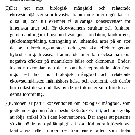
(3)
Det hot mot biologisk mångfald och relaterade
ekosystemtjänster som invasiva främmande arter utgör kan se
olika ut, och till exempel få allvarliga konsekvenser för
inhemska arter och för ekosystemens struktur och funktion
genom ändringar i fråga om livsmiljöer, predation, konkurrens,
sjukdomsspridning, utträngning av inhemska arter på en stor
del av utbredningsområdet och genetiska effekter genom
hybridisering. Invasiva främmande arter kan också ha stora
negativa effekter på människors hälsa och ekonomin. Endast
levande exemplar, och delar som har reproduktionsförmåga,
utgör ett hot mot biologisk mångfald och relaterade
ekosystemtjänster, människors hälsa och ekonomi, och därför
bör endast dessa omfattas av de restriktioner som föreskrivs i
denna förordning.
(4)
Unionen är part i konventionen om biologisk mångfald, som
3
godkändes genom rådets beslut 93/626/EEG
(
)
, och är skyldig
att följa artikel 8 h i den konventionen. Där anges att parterna
så vitt möjligt och på lämpligt sätt ska "förhindra införseln av,
kontrollera eller utrota de främmande arter som hotar