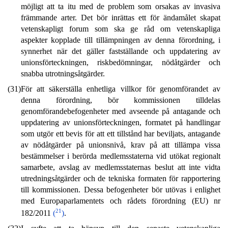
möjligt att ta itu med de problem som orsakas av invasiva
främmande arter. Det bör inrättas ett för ändamålet skapat
vetenskapligt forum som ska ge råd om vetenskapliga
aspekter kopplade till tillämpningen av denna förordning, i
synnerhet när det gäller fastställande och uppdatering av
unionsförteckningen, riskbedömningar, nödåtgärder och
snabba utrotningsåtgärder.
(31)
För att säkerställa enhetliga villkor för genomförandet av
denna förordning, bör kommissionen tilldelas
genomförandebefogenheter med avseende på antagande och
uppdatering av unionsförteckningen, formatet på handlingar
som utgör ett bevis för att ett tillstånd har beviljats, antagande
av nödåtgärder på unionsnivå, krav på att tillämpa vissa
bestämmelser i berörda medlemsstaterna vid utökat regionalt
samarbete, avslag av medlemsstaternas beslut att inte vidta
utredningsåtgärder och de tekniska formaten för rapportering
till kommissionen. Dessa befogenheter bör utövas i enlighet
med Europaparlamentets och rådets förordning (EU) nr
21
182/2011
(
)
.