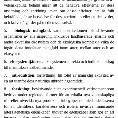
vetenskapliga belägg anser att de negativa effekterna av dess
utsättning och spridning, även om dessa effekter inte är fullt
bekräftade, är av betydelse för dess territorium eller en del av det,
och kräver åtgärder på medlemsstatsnivå.
5.
biologisk mångfald
: variationsrikedomen bland levande
organismer av alla ursprung, inklusive landbaserade, marina och
andra akvatiska ekosystem och de ekologiska komplex i vilka de
ingår; detta innefattar mångfald inom arter, mellan arter och av
ekosystem.
6.
ekosystemtjänster
: ekosystemens direkta och indirekta bidrag
till människors välbefinnande.
7.
introduktion
: förflyttning, till följd av mänsklig aktivitet, av
en art utanför dess naturliga utbredningsområde.
8.
forskning
: beskrivande eller experimentell verksamhet som
bedrivs under reglerade former för att erhålla nya vetenskapliga
rön eller utveckla nya produkter, inbegripet de inledande faserna
för att identifiera, karakterisera och isolera invasiva främmande
arters genetiska egenskaper, utöver de egenskaper som gör en art
invasiv, i den omfattning som krävs för att använda dessa