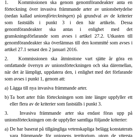
1. Kommissionen ska genom genomförandeakter anta en
förteckning över invasiva främmande arter av unionsbetydelse
(nedan kallad
unionsförteckningen
) på grundval av de kriterier
som fastställs i punkt 3 i den här artikeln. Dessa
genomförandeakter ska antas i enlighet med det
granskningsförfarande som avses i artikel 27.2. Utkasten till
genomförandeakter ska överlämnas till den kommitté som avses i
artikel 27.1 senast den 2 januari 2016.
2. Kommissionen ska åtminstone vart sjätte år göra en
omfattande översyn av unionsförteckningen och ska däremellan,
när det är lämpligt, uppdatera den, i enlighet med det förfarande
som avses i punkt 1, genom att:
a)
Lägga till nya invasiva främmande arter.
b)
Ta bort arter från förteckningen som inte längre uppfyller ett
eller flera av de kriterier som fastställs i punkt 3.
3. Invasiva främmande arter ska endast föras upp på
unionsförteckningen om de uppfyller samtliga följande kriterier:
a)
De har baserat på tillgängliga vetenskapliga belägg konstaterats
vara främmande för unionens territorium, utom de yttersta