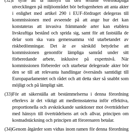
(32)
I syfte att ta hänsyn till den senaste vetenskapliga
utvecklingen på miljöområdet bör befogenheten att anta akter
i enlighet med artikel 290 i EUF-fördraget delegeras till
kommissionen med avseende på att ange hur det kan
konstateras att invasiva främmande arter kan etablera
livskraftiga bestånd och sprida sig, samt för att fastställa de
delar som ska vara gemensamma vid utarbetandet av
riskbedömningar. Det är av särskild betydelse att
kommissionen genomför lämpliga samråd under sitt
förberedande arbete, inklusive på expertnivå. När
kommissionen förbereder och utarbetar delegerade akter bör
den se till att relevanta handlingar översänds samtidigt till
Europaparlamentet och rådet och att detta sker så snabbt som
möjligt och på lämpligt sätt.
(33)
För att säkerställa att bestämmelserna i denna förordning
efterlevs är det viktigt att medlemsstaterna inför effektiva,
proportionella och avskräckande sanktioner mot överträdelser
med hänsyn till överträdelsens art och allvar, principen om
kostnadstäckning och principen att förorenaren betalar.
(34)
Genom åtgärder som vidtas inom ramen för denna förordning