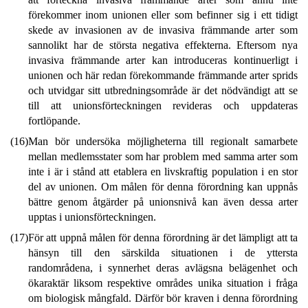
förekommer inom unionen eller som befinner sig i ett tidigt
skede av invasionen av de invasiva främmande arter som
sannolikt har de största negativa effekterna. Eftersom nya
invasiva främmande arter kan introduceras kontinuerligt i
unionen och här redan förekommande främmande arter sprids
och utvidgar sitt utbredningsområde är det nödvändigt att se
till att unionsförteckningen revideras och uppdateras
fortlöpande.
(16)
Man bör undersöka möjligheterna till regionalt samarbete
mellan medlemsstater som har problem med samma arter som
inte i är i stånd att etablera en livskraftig population i en stor
del av unionen. Om målen för denna förordning kan uppnås
bättre genom åtgärder på unionsnivå kan även dessa arter
upptas i unionsförteckningen.
(17)
För att uppnå målen för denna förordning är det lämpligt att ta
hänsyn till den särskilda situationen i de yttersta
randområdena, i synnerhet deras avlägsna belägenhet och
ökaraktär liksom respektive områdes unika situation i fråga
om biologisk mångfald. Därför bör kraven i denna förordning