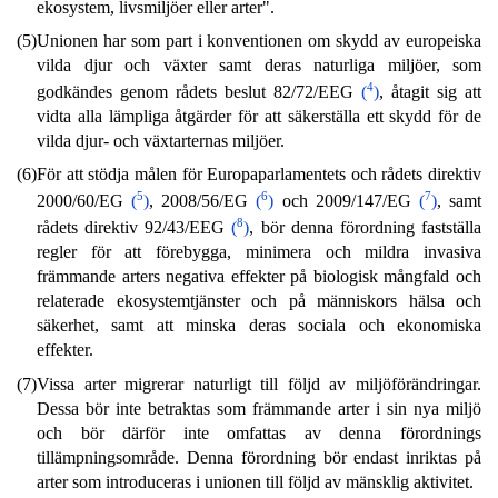
ekosystem, livsmiljöer eller arter".
(5)
Unionen har som part i konventionen om skydd av europeiska
vilda djur och växter samt deras naturliga miljöer, som
4
godkändes genom rådets beslut 82/72/EEG
(
)
, åtagit sig att
vidta alla lämpliga åtgärder för att säkerställa ett skydd för de
vilda djur- och växtarternas miljöer.
(6)
För att stödja målen för Europaparlamentets och rådets direktiv
5
6
7
2000/60/EG
(
)
, 2008/56/EG
(
)
och 2009/147/EG
(
)
, samt
8
rådets direktiv 92/43/EEG
(
)
, bör denna förordning fastställa
regler för att förebygga, minimera och mildra invasiva
främmande arters negativa effekter på biologisk mångfald och
relaterade ekosystemtjänster och på människors hälsa och
säkerhet, samt att minska deras sociala och ekonomiska
effekter.
(7)
Vissa arter migrerar naturligt till följd av miljöförändringar.
Dessa bör inte betraktas som främmande arter i sin nya miljö
och bör därför inte omfattas av denna förordnings
tillämpningsområde. Denna förordning bör endast inriktas på
arter som introduceras i unionen till följd av mänsklig aktivitet.