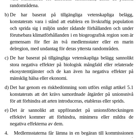
randområdena.
b)
De har baserat på tillgängliga vetenskapliga belägg,
konstaterats vara i stånd att etablera en livskraftig population
och sprida sig i miljön under rådande förhållanden och under
förutsebara klimatförhållanden i en biogeografisk region som är
gemensam för fler än två medlemsstater eller en marin
delregion, med undantag för deras yttersta randområden.
c)
De har baserat på tillgängliga vetenskapliga belägg sannolikt
stora negativa effekter på biologisk mångfald eller relaterade
ekosystemtjänster och de kan även ha negativa effekter på
mänsklig hälsa eller ekonomi.
d)
Det har genom en riskbedömning som utförs enligt artikel 5.1
konstaterats att det krävs samordnade åtgärder på unionsnivå
för att förhindra att arten introduceras, etableras eller sprids.
e)
Det är sannolikt att uppförandet på unionsförteckningen
effektivt kommer att förhindra, minimera eller mildra de
negativa effekterna av dem.
4. Medlemsstaterna får lämna in en begäran till kommissionen