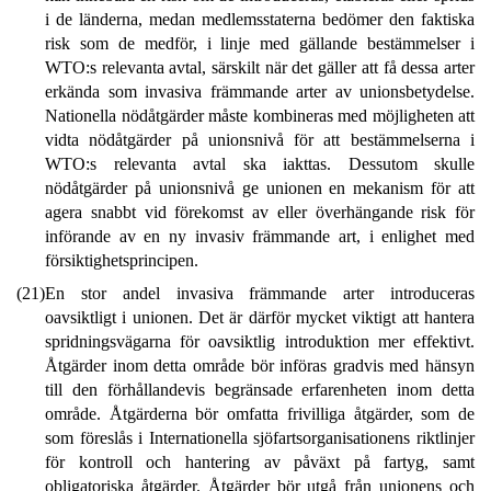
i de länderna, medan medlemsstaterna bedömer den faktiska
risk som de medför, i linje med gällande bestämmelser i
WTO:s relevanta avtal, särskilt när det gäller att få dessa arter
erkända som invasiva främmande arter av unionsbetydelse.
Nationella nödåtgärder måste kombineras med möjligheten att
vidta nödåtgärder på unionsnivå för att bestämmelserna i
WTO:s relevanta avtal ska iakttas. Dessutom skulle
nödåtgärder på unionsnivå ge unionen en mekanism för att
agera snabbt vid förekomst av eller överhängande risk för
införande av en ny invasiv främmande art, i enlighet med
försiktighetsprincipen.
(21)
En stor andel invasiva främmande arter introduceras
oavsiktligt i unionen. Det är därför mycket viktigt att hantera
spridningsvägarna för oavsiktlig introduktion mer effektivt.
Åtgärder inom detta område bör införas gradvis med hänsyn
till den förhållandevis begränsade erfarenheten inom detta
område. Åtgärderna bör omfatta frivilliga åtgärder, som de
som föreslås i Internationella sjöfartsorganisationens riktlinjer
för kontroll och hantering av påväxt på fartyg, samt
obligatoriska åtgärder. Åtgärder bör utgå från unionens och