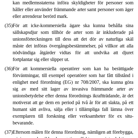
kan medlemsstaterna införa skyldigheter för personer som
håller eller använder främmande arter samt personer som äger
eller arrenderar berörd mark.
(35)
För att icke-kommersiella ägare ska kunna behålla sina
sällskapsdjur som tillhör de arter som är inkluderade på
unionsförteckningen till dess att det dör av naturliga skäl
måste det införas övergångsbestämmelser, på villkor att alla
nödvändiga åtgärder vidtas för att undvika att djuret
fortplantar sig eller slipper ut.
(36)
För att kommersiella operatörer som kan ha berättigade
förväntningar, till exempel operatörer som har fått tillstånd i
enlighet med förordning (EG) nr 708/2007, ska kunna göra
sig av med sitt lager av invasiva främmande arter av
unionsbetydelse efter denna förordnings ikraftträdande, är det
motiverat att ge dem en period på två år för att slakta, på ett
humant sätt avliva, sälja eller i tillämpliga fall lämna över
exemplaren till forskning eller verksamheter för ex situ-
bevarande.
(37)
Eftersom målen för denna förordning, nämligen att förebygga,