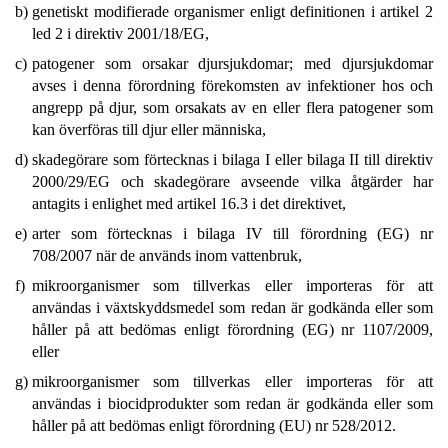
b)
genetiskt modifierade organismer enligt definitionen i artikel 2
led 2 i direktiv 2001/18/EG,
c)
patogener som orsakar djursjukdomar; med djursjukdomar
avses i denna förordning förekomsten av infektioner hos och
angrepp på djur, som orsakats av en eller flera patogener som
kan överföras till djur eller människa,
d)
skadegörare som förtecknas i bilaga I eller bilaga II till direktiv
2000/29/EG och skadegörare avseende vilka åtgärder har
antagits i enlighet med artikel 16.3 i det direktivet,
e)
arter som förtecknas i bilaga IV till förordning (EG) nr
708/2007 när de används inom vattenbruk,
f)
mikroorganismer som tillverkas eller importeras för att
användas i växtskyddsmedel som redan är godkända eller som
håller på att bedömas enligt förordning (EG) nr 1107/2009,
eller
g)
mikroorganismer som tillverkas eller importeras för att
användas i biocidprodukter som redan är godkända eller som
håller på att bedömas enligt förordning (EU) nr 528/2012.