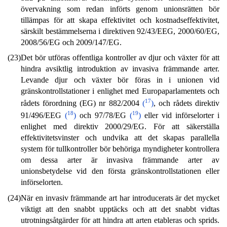
övervakning som redan införts genom unionsrätten bör
tillämpas för att skapa effektivitet och kostnadseffektivitet,
särskilt bestämmelserna i direktiven 92/43/EEG, 2000/60/EG,
2008/56/EG och 2009/147/EG.
(23)
Det bör utföras offentliga kontroller av djur och växter för att
hindra avsiktlig introduktion av invasiva främmande arter.
Levande djur och växter bör föras in i unionen vid
gränskontrollstationer i enlighet med Europaparlamentets och
17
rådets förordning (EG) nr 882/2004
(
)
, och rådets direktiv
18
19
91/496/EEG
(
)
och 97/78/EG
(
)
eller vid införselorter i
enlighet med direktiv 2000/29/EG. För att säkerställa
effektivitetsvinster och undvika att det skapas parallella
system för tullkontroller bör behöriga myndigheter kontrollera
om dessa arter är invasiva främmande arter av
unionsbetydelse vid den första gränskontrollstationen eller
införselorten.
(24)
När en invasiv främmande art har introducerats är det mycket
viktigt att den snabbt upptäcks och att det snabbt vidtas
utrotningsåtgärder för att hindra att arten etableras och sprids.