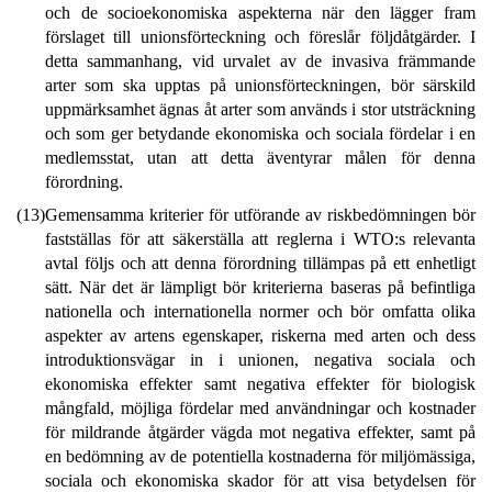
och de socioekonomiska aspekterna när den lägger fram
förslaget till unionsförteckning och föreslår följdåtgärder. I
detta sammanhang, vid urvalet av de invasiva främmande
arter som ska upptas på unionsförteckningen, bör särskild
uppmärksamhet ägnas åt arter som används i stor utsträckning
och som ger betydande ekonomiska och sociala fördelar i en
medlemsstat, utan att detta äventyrar målen för denna
förordning.
(13)
Gemensamma kriterier för utförande av riskbedömningen bör
fastställas för att säkerställa att reglerna i WTO:s relevanta
avtal följs och att denna förordning tillämpas på ett enhetligt
sätt. När det är lämpligt bör kriterierna baseras på befintliga
nationella och internationella normer och bör omfatta olika
aspekter av artens egenskaper, riskerna med arten och dess
introduktionsvägar in i unionen, negativa sociala och
ekonomiska effekter samt negativa effekter för biologisk
mångfald, möjliga fördelar med användningar och kostnader
för mildrande åtgärder vägda mot negativa effekter, samt på
en bedömning av de potentiella kostnaderna för miljömässiga,
sociala och ekonomiska skador för att visa betydelsen för