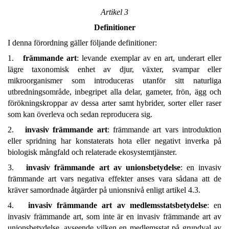
Artikel 3
Definitioner
I denna förordning gäller följande definitioner:
1.
främmande art
: levande exemplar av en art, underart eller
lägre taxonomisk enhet av djur, växter, svampar eller
mikroorganismer som introduceras utanför sitt naturliga
utbredningsområde, inbegripet alla delar, gameter, frön, ägg och
förökningskroppar av dessa arter samt hybrider, sorter eller raser
som kan överleva och sedan reproducera sig.
2.
invasiv främmande art
: främmande art vars introduktion
eller spridning har konstaterats hota eller negativt inverka på
biologisk mångfald och relaterade ekosystemtjänster.
3.
invasiv främmande art av unionsbetydelse
: en invasiv
främmande art vars negativa effekter anses vara sådana att de
kräver samordnade åtgärder på unionsnivå enligt artikel 4.3.
4.
invasiv främmande art av medlemsstatsbetydelse
: en
invasiv främmande art, som inte är en invasiv främmande art av
unionsbetydelse, avseende vilken en medlemsstat på grundval av