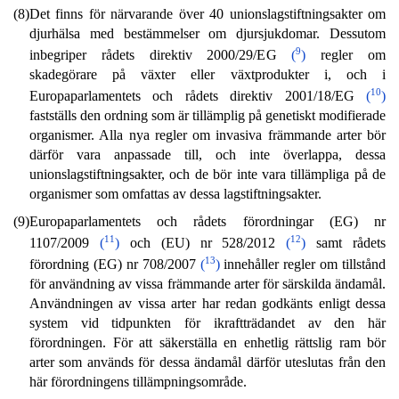
(8)
Det finns för närvarande över 40 unionslagstiftningsakter om
djurhälsa med bestämmelser om djursjukdomar. Dessutom
9
inbegriper rådets direktiv 2000/29/EG
(
)
regler om
skadegörare på växter eller växtprodukter i, och i
10
Europaparlamentets och rådets direktiv 2001/18/EG
(
)
fastställs den ordning som är tillämplig på genetiskt modifierade
organismer. Alla nya regler om invasiva främmande arter bör
därför vara anpassade till, och inte överlappa, dessa
unionslagstiftningsakter, och de bör inte vara tillämpliga på de
organismer som omfattas av dessa lagstiftningsakter.
(9)
Europaparlamentets och rådets förordningar (EG) nr
11
12
1107/2009
(
)
och (EU) nr 528/2012
(
)
samt rådets
13
förordning (EG) nr 708/2007
(
)
innehåller regler om tillstånd
för användning av vissa främmande arter för särskilda ändamål.
Användningen av vissa arter har redan godkänts enligt dessa
system vid tidpunkten för ikraftträdandet av den här
förordningen. För att säkerställa en enhetlig rättslig ram bör
arter som används för dessa ändamål därför uteslutas från den
här förordningens tillämpningsområde.