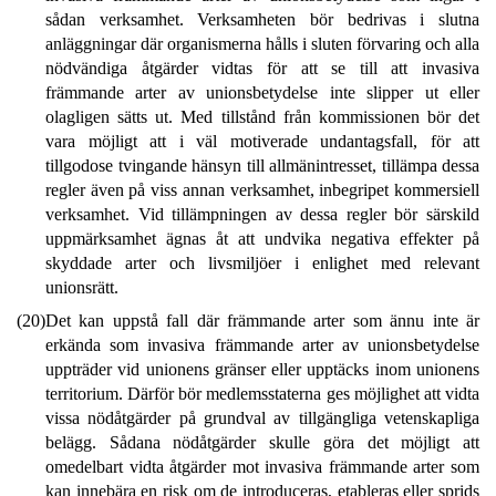
sådan verksamhet. Verksamheten bör bedrivas i slutna
anläggningar där organismerna hålls i sluten förvaring och alla
nödvändiga åtgärder vidtas för att se till att invasiva
främmande arter av unionsbetydelse inte slipper ut eller
olagligen sätts ut. Med tillstånd från kommissionen bör det
vara möjligt att i väl motiverade undantagsfall, för att
tillgodose tvingande hänsyn till allmänintresset, tillämpa dessa
regler även på viss annan verksamhet, inbegripet kommersiell
verksamhet. Vid tillämpningen av dessa regler bör särskild
uppmärksamhet ägnas åt att undvika negativa effekter på
skyddade arter och livsmiljöer i enlighet med relevant
unionsrätt.
(20)
Det kan uppstå fall där främmande arter som ännu inte är
erkända som invasiva främmande arter av unionsbetydelse
uppträder vid unionens gränser eller upptäcks inom unionens
territorium. Därför bör medlemsstaterna ges möjlighet att vidta
vissa nödåtgärder på grundval av tillgängliga vetenskapliga
belägg. Sådana nödåtgärder skulle göra det möjligt att
omedelbart vidta åtgärder mot invasiva främmande arter som
kan innebära en risk om de introduceras, etableras eller sprids