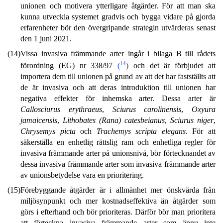
unionen och motivera ytterligare åtgärder. För att man ska
kunna utveckla systemet gradvis och bygga vidare på gjorda
erfarenheter bör den övergripande strategin utvärderas senast
den 1 juni 2021.
(14)
Vissa invasiva främmande arter ingår i bilaga B till rådets
14
förordning (EG) nr 338/97
(
)
och det är förbjudet att
importera dem till unionen på grund av att det har fastställts att
de är invasiva och att deras introduktion till unionen har
negativa effekter för inhemska arter. Dessa arter är
Callosciurus erythraeus
,
Sciurus carolinensis
,
Oxyura
jamaicensis
,
Lithobates (Rana) catesbeianus
,
Sciurus niger
,
Chrysemys picta
och
Trachemys scripta elegans
. För att
säkerställa en enhetlig rättslig ram och enhetliga regler för
invasiva främmande arter på unionsnivå, bör förtecknandet av
dessa invasiva främmande arter som invasiva främmande arter
av unionsbetydelse vara en prioritering.
(15)
Förebyggande åtgärder är i allmänhet mer önskvärda från
miljösynpunkt och mer kostnadseffektiva än åtgärder som
görs i efterhand och bör prioriteras. Därför bör man prioritera
att förteckna invasiva främmande arter som ännu inte