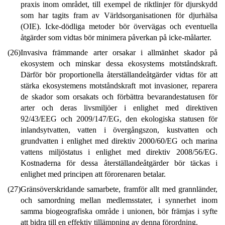
praxis inom området, till exempel de riktlinjer för djurskydd
som har tagits fram av Världsorganisationen för djurhälsa
(OIE). Icke-dödliga metoder bör övervägas och eventuella
åtgärder som vidtas bör minimera påverkan på icke-målarter.
(26)
Invasiva främmande arter orsakar i allmänhet skador på
ekosystem och minskar dessa ekosystems motståndskraft.
Därför bör proportionella återställandeåtgärder vidtas för att
stärka ekosystemens motståndskraft mot invasioner, reparera
de skador som orsakats och förbättra bevarandestatusen för
arter och deras livsmiljöer i enlighet med direktiven
92/43/EEG och 2009/147/EG, den ekologiska statusen för
inlandsytvatten, vatten i övergångszon, kustvatten och
grundvatten i enlighet med direktiv 2000/60/EG och marina
vattens miljöstatus i enlighet med direktiv 2008/56/EG.
Kostnaderna för dessa återställandeåtgärder bör täckas i
enlighet med principen att förorenaren betalar.
(27)
Gränsöverskridande samarbete, framför allt med grannländer,
och samordning mellan medlemsstater, i synnerhet inom
samma biogeografiska område i unionen, bör främjas i syfte
att bidra till en effektiv tillämpning av denna förordning.