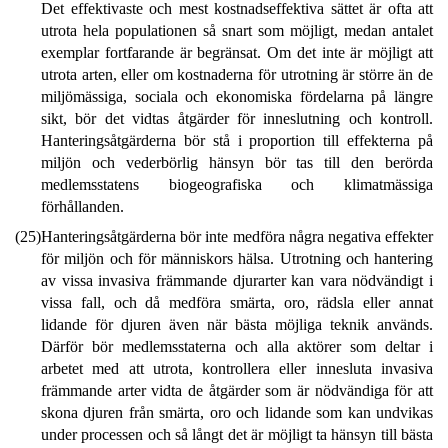
Det effektivaste och mest kostnadseffektiva sättet är ofta att
utrota hela populationen så snart som möjligt, medan antalet
exemplar fortfarande är begränsat. Om det inte är möjligt att
utrota arten, eller om kostnaderna för utrotning är större än de
miljömässiga, sociala och ekonomiska fördelarna på längre
sikt, bör det vidtas åtgärder för inneslutning och kontroll.
Hanteringsåtgärderna bör stå i proportion till effekterna på
miljön och vederbörlig hänsyn bör tas till den berörda
medlemsstatens biogeografiska och klimatmässiga
förhållanden.
(25)
Hanteringsåtgärderna bör inte medföra några negativa effekter
för miljön och för människors hälsa. Utrotning och hantering
av vissa invasiva främmande djurarter kan vara nödvändigt i
vissa fall, och då medföra smärta, oro, rädsla eller annat
lidande för djuren även när bästa möjliga teknik används.
Därför bör medlemsstaterna och alla aktörer som deltar i
arbetet med att utrota, kontrollera eller innesluta invasiva
främmande arter vidta de åtgärder som är nödvändiga för att
skona djuren från smärta, oro och lidande som kan undvikas
under processen och så långt det är möjligt ta hänsyn till bästa