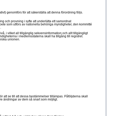
tivt) genomförs för att säkerställa att denna förordning följs.
ning och provning i syfte att underlätta ett samordnat
arbete som utförs av nationella behöriga myndigheter, den kommitté
.
 i vilket all tillgänglig sekvensinformation och allt tillgängligt
eterna i medlemsstaterna skall ha tillgång till registret.
peiska unionen.
 att se till att dessa bestämmelser tillämpas. Påföljderna skall
re ändringar av dem så snart som möjligt.