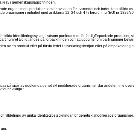
ka krav i gemenskapslagstiftningen.
ierade organismer i produkter som är avsedda för livsmedel och foder framställda av
rade organismer i enlighet med artiklarna 12, 24 och 47 i förordning (EG) nr 1829/20
rskilda identifieringssystem, såsom partinummer för färdigförpackade produkter, sk
och partinumret tydligt anges på förpackningen och att uppgifter om partinummer bevar
aden av en produkt eller på första ledet i tillverkningskedjan eller på ompaketering 
lämpas på spår av godkända genetiskt modifierade organismer där andelen inte översti
kt oundvikliga."
g och tilldelning av unika identitetsbeteckningar för genetiskt modifierade organismer,
orum.