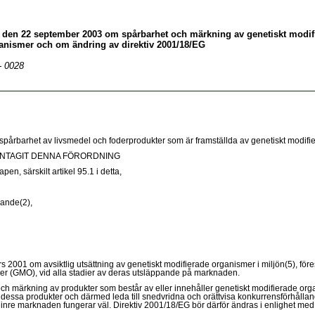
v den 22 september 2003 om spårbarhet och märkning av genetiskt modif
ganismer och om ändring av direktiv 2001/18/EG
- 0028
pårbarhet av livsmedel och foderprodukter som är framställda av genetiskt modif
NTAGIT DENNA FÖRORDNING
, särskilt artikel 95.1 i detta,
ande(2),
2001 om avsiktlig utsättning av genetiskt modifierade organismer i miljön(5), föresk
r (GMO), vid alla stadier av deras utsläppande på marknaden.
t och märkning av produkter som består av eller innehåller genetiskt modifierade o
ör dessa produkter och därmed leda till snedvridna och orättvisa konkurrensförhåll
 inre marknaden fungerar väl. Direktiv 2001/18/EG bör därför ändras i enlighet med 