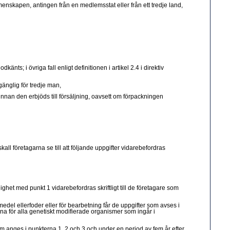
enskapen, antingen från en medlemsstat eller från ett tredje land,
s; i övriga fall enligt definitionen i artikel 2.4 i direktiv
gänglig för tredje man,
nnan den erbjöds till försäljning, oavsett om förpackningen
all företagarna se till att följande uppgifter vidarebefordras
ighet med punkt 1 vidarebefordras skriftligt till de företagare som
el ellerfoder eller för bearbetning får de uppgifter som avses i
na för alla genetiskt modifierade organismer som ingår i
som anges i punkterna 1, 2 och 3 och under en period av fem år efter