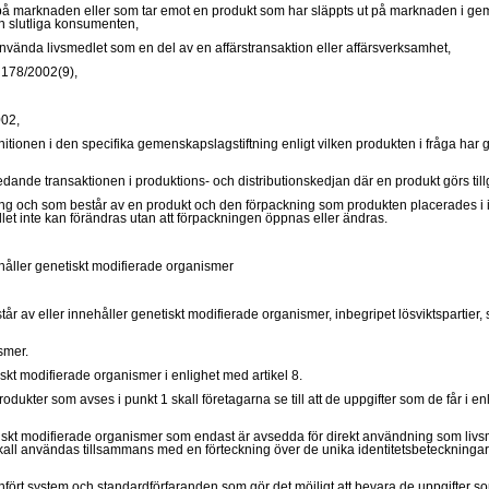
kt på marknaden eller som tar emot en produkt som har släppts ut på marknaden i gem
en slutliga konsumenten,
vända livsmedlet som en del av en affärstransaktion eller affärsverksamhet,
r 178/2002(9),
002,
en i den specifika gemenskapslagstiftning enligt vilken produkten i fråga har godkänt
dande transaktionen i produktions- och distributionskedjan där en produkt görs till
jning och som består av en produkt och den förpackning som produkten placerades i i
ållet inte kan förändras utan att förpackningen öppnas eller ändras.
håller genetiskt modifierade organismer
 av eller innehåller genetiskt modifierade organismer, inbegripet lösviktspartier, sk
smer.
skt modifierade organismer i enlighet med artikel 8.
ukter som avses i punkt 1 skall företagarna se till att de uppgifter som de får i enl
skt modifierade organismer som endast är avsedda för direkt användning som livsmed
skall användas tillsammans med en förteckning över de unika identitetsbeteckningar
a infört system och standardförfaranden som gör det möjligt att bevara de uppgifter 