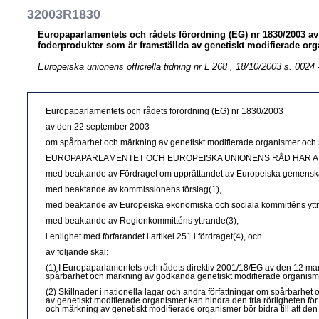
32003R1830
Europaparlamentets och rådets förordning (EG) nr 1830/2003 a
foderprodukter som är framställda av genetiskt modifierade or
Europeiska unionens officiella tidning nr L 268 , 18/10/2003 s. 0024 
Europaparlamentets och rådets förordning (EG) nr 1830/2003
av den 22 september 2003
om spårbarhet och märkning av genetiskt modifierade organismer och s
EUROPAPARLAMENTET OCH EUROPEISKA UNIONENS RÅD HAR A
med beaktande av Fördraget om upprättandet av Europeiska gemenskapen
med beaktande av kommissionens förslag(1),
med beaktande av Europeiska ekonomiska och sociala kommitténs yttr
med beaktande av Regionkommitténs yttrande(3),
i enlighet med förfarandet i artikel 251 i fördraget(4), och
av följande skäl:
(1) I Europaparlamentets och rådets direktiv 2001/18/EG av den 12 mars 
spårbarhet och märkning av godkända genetiskt modifierade organisme
(2) Skillnader i nationella lagar och andra författningar om spårbarhe
av genetiskt modifierade organismer kan hindra den fria rörligheten f
och märkning av genetiskt modifierade organismer bör bidra till att den