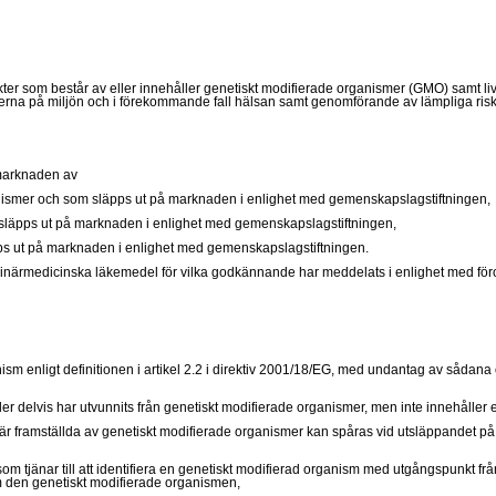
kter som består av eller innehåller genetiskt modifierade organismer (GMO) samt li
kterna på miljön och i förekommande fall hälsan samt genomförande av lämpliga ris
 marknaden av
ganismer och som släpps ut på marknaden i enlighet med gemenskapslagstiftningen,
 släpps ut på marknaden i enlighet med gemenskapslagstiftningen,
pps ut på marknaden i enlighet med gemenskapslagstiftningen.
erinärmedicinska läkemedel för vilka godkännande har meddelats i enlighet med för
ism enligt definitionen i artikel 2.2 i direktiv 2001/18/EG, med undantag av sådan
ller delvis har utvunnits från genetiskt modifierade organismer, men inte innehåller 
är framställda av genetiskt modifierade organismer kan spåras vid utsläppandet på
 som tjänar till att identifiera en genetiskt modifierad organism med utgångspunkt
om den genetiskt modifierade organismen,