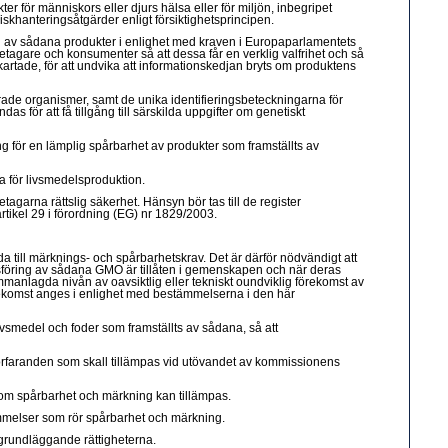
r för människors eller djurs hälsa eller för miljön, inbegripet
iskhanteringsåtgärder enligt försiktighetsprincipen.
ing av sådana produkter i enlighet med kraven i Europaparlamentets
öretagare och konsumenter så att dessa får en verklig valfrihet och så
ikartade, för att undvika att informationskedjan bryts om produktens
erade organismer, samt de unika identifieringsbeteckningarna för
 för att få tillgång till särskilda uppgifter om genetiskt
g för en lämplig spårbarhet av produkter som framställts av
a för livsmedelsproduktion.
etagarna rättslig säkerhet. Hänsyn bör tas till de register
tikel 29 i förordning (EG) nr 1829/2003.
a till märknings- och spårbarhetskrav. Det är därför nödvändigt att
nadsföring av sådana GMO är tillåten i gemenskapen och när deras
sammanlagda nivån av oavsiktlig eller tekniskt oundviklig förekomst av
örekomst anges i enlighet med bestämmelserna i den här
livsmedel och foder som framställts av sådana, så att
örfaranden som skall tillämpas vid utövandet av kommissionens
a om spårbarhet och märkning kan tillämpas.
ämmelser som rör spårbarhet och märkning.
grundläggande rättigheterna.