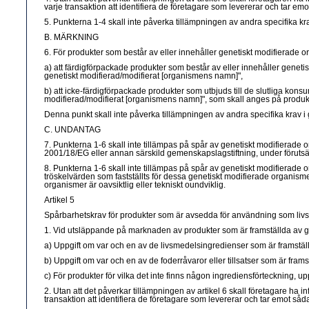
varje transaktion att identifiera de företagare som levererar och tar e
5. Punkterna 1-4 skall inte påverka tillämpningen av andra specifika k
B. MÄRKNING
6. För produkter som består av eller innehåller genetiskt modifierade or
a) att färdigförpackade produkter som består av eller innehåller genet
genetiskt modifierad/modifierat [organismens namn]",
b) att icke-färdigförpackade produkter som utbjuds till de slutliga ko
modifierad/modifierat [organismens namn]", som skall anges på produkte
Denna punkt skall inte påverka tillämpningen av andra specifika krav 
C. UNDANTAG
7. Punkterna 1-6 skall inte tillämpas på spår av genetiskt modifierade org
2001/18/EG eller annan särskild gemenskapslagstiftning, under förutsätt
8. Punkterna 1-6 skall inte tillämpas på spår av genetiskt modifierade 
tröskelvärden som fastställts för dessa genetiskt modifierade organisme
organismer är oavsiktlig eller tekniskt oundviklig.
Artikel 5
Spårbarhetskrav för produkter som är avsedda för användning som livs
1. Vid utsläppande på marknaden av produkter som är framställda av genet
a) Uppgift om var och en av de livsmedelsingredienser som är framstäl
b) Uppgift om var och en av de foderråvaror eller tillsatser som är fram
c) För produkter för vilka det inte finns någon ingrediensförteckning, u
2. Utan att det påverkar tillämpningen av artikel 6 skall företagare ha 
transaktion att identifiera de företagare som levererar och tar emot så