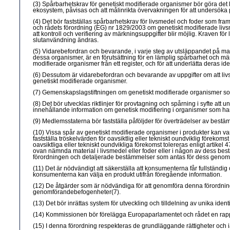
(3) Spårbarhetskrav för genetiskt modifierade organismer bör göra det lä
ekosystem, påvisas och att målinrikta övervakningen för att undersöka po
(4) Det bör fastställas spårbarhetskrav för livsmedel och foder som fra
och rådets förordning (EG) nr 1829/2003 om genetiskt modifierade livsmed
att kontroll och verifiering av märkningsuppgifter blir möjlig. Kraven f
slutanvändning ändras.
(5) Vidarebefordran och bevarande, i varje steg av utsläppandet på mar
dessa organismer, är en förutsättning för en lämplig spårbarhet och mär
modifierade organismer från ett register, och för att underlätta deras i
(6) Dessutom är vidarebefordran och bevarande av uppgifter om att livs
genetiskt modifierade organismer.
(7) Gemenskapslagstiftningen om genetiskt modifierade organismer som e
(8) Det bör utvecklas riktlinjer för provtagning och spårning i syfte att u
innehållande information om genetisk modifiering i organismer som har 
(9) Medlemsstaterna bör fastställa påföljder för överträdelser av best
(10) Vissa spår av genetiskt modifierade organismer i produkter kan var
fastställa tröskelvärden för oavsiktlig eller tekniskt oundviklig förek
oavsiktliga eller tekniskt oundvikliga förekomst tolereras enligt artikel
ovan nämnda material i livsmedel eller foder eller i någon av dess be
förordningen och detaljerade bestämmelser som antas för dess genom
(11) Det är nödvändigt att säkerställa att konsumenterna får fullständig
konsumenterna kan välja en produkt utifrån föregående information.
(12) De åtgärder som är nödvändiga för att genomföra denna förordnin
genomförandebefogenheter(7).
(13) Det bör inrättas system för utveckling och tilldelning av unika i
(14) Kommissionen bör förelägga Europaparlamentet och rådet en rappo
(15) I denna förordning respekteras de grundläggande rättigheter och