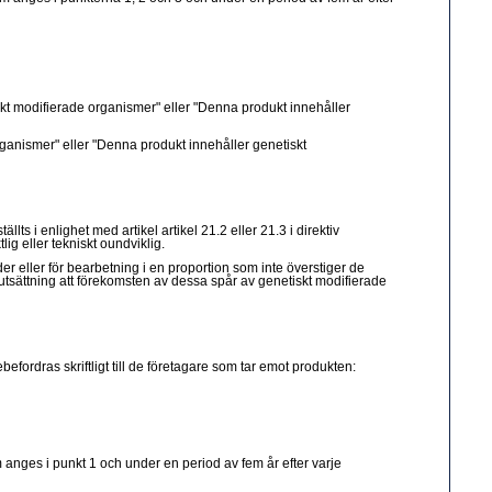
skt modifierade organismer" eller "Denna produkt innehåller
rganismer" eller "Denna produkt innehåller genetiskt
ts i enlighet med artikel artikel 21.2 eller 21.3 i direktiv
g eller tekniskt oundviklig.
r eller för bearbetning i en proportion som inte överstiger de
rutsättning att förekomsten av dessa spår av genetiskt modifierade
efordras skriftligt till de företagare som tar emot produkten:
m anges i punkt 1 och under en period av fem år efter varje