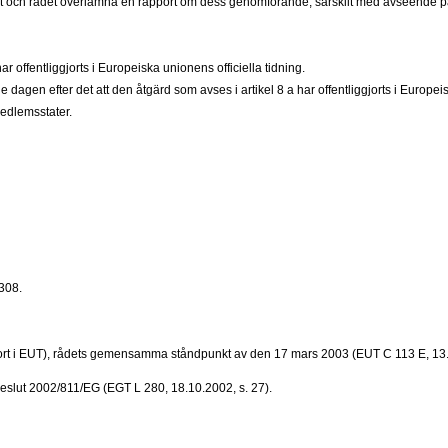
 och rådet överlämna en rapport om dess genomförande, särskilt med avseende på ar
r offentliggjorts i Europeiska unionens officiella tidning.
de dagen efter det att den åtgärd som avses i artikel 8 a har offentliggjorts i Europeis
medlemsstater.
308.
ggjort i EUT), rådets gemensamma ståndpunkt av den 17 mars 2003 (EUT C 113 E, 13.
beslut 2002/811/EG (EGT L 280, 18.10.2002, s. 27).