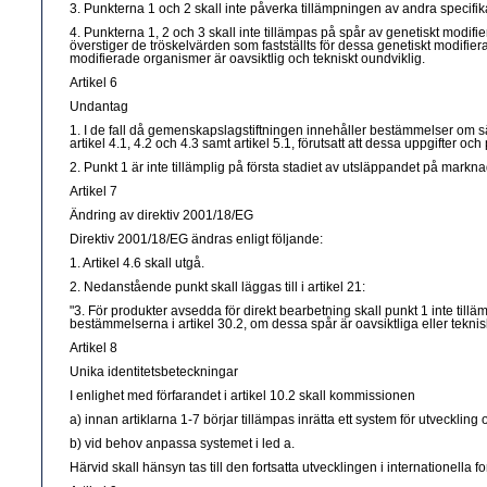
3. Punkterna 1 och 2 skall inte påverka tillämpningen av andra specifi
4. Punkterna 1, 2 och 3 skall inte tillämpas på spår av genetiskt modif
överstiger de tröskelvärden som fastställts för dessa genetiskt modifie
modifierade organismer är oavsiktlig och tekniskt oundviklig.
Artikel 6
Undantag
1. I de fall då gemenskapslagstiftningen innehåller bestämmelser om sä
artikel 4.1, 4.2 och 4.3 samt artikel 5.1, förutsatt att dessa uppgifter 
2. Punkt 1 är inte tillämplig på första stadiet av utsläppandet på markn
Artikel 7
Ändring av direktiv 2001/18/EG
Direktiv 2001/18/EG ändras enligt följande:
1. Artikel 4.6 skall utgå.
2. Nedanstående punkt skall läggas till i artikel 21:
"3. För produkter avsedda för direkt bearbetning skall punkt 1 inte til
bestämmelserna i artikel 30.2, om dessa spår är oavsiktliga eller teknis
Artikel 8
Unika identitetsbeteckningar
I enlighet med förfarandet i artikel 10.2 skall kommissionen
a) innan artiklarna 1-7 börjar tillämpas inrätta ett system för utvecklin
b) vid behov anpassa systemet i led a.
Härvid skall hänsyn tas till den fortsatta utvecklingen i internationella f