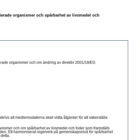
ierade organismer och spårbarhet av livsmedel och
ierade organismer och om ändring av direktiv 2001/18/EG
rivs att medlemsstaterna skall vidta åtgärder för att säkerställa
rganismer och om spårbarhet av livsmedel och foder som framställs
anden. Ett harmoniserat regelverk på gemenskapsnivå för spårbarhet
detta.