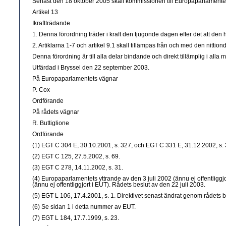
Senast den 18 oktober 2005 skall kommissionen till Europaparlamentet
Artikel 13
Ikraftträdande
1. Denna förordning träder i kraft den tjugonde dagen efter det att den ha
2. Artiklarna 1-7 och artikel 9.1 skall tillämpas från och med den nittion
Denna förordning är till alla delar bindande och direkt tillämplig i alla 
Utfärdad i Bryssel den 22 september 2003.
På Europaparlamentets vägnar
P. Cox
Ordförande
På rådets vägnar
R. Buttiglione
Ordförande
(1) EGT C 304 E, 30.10.2001, s. 327, och EGT C 331 E, 31.12.2002, s. 
(2) EGT C 125, 27.5.2002, s. 69.
(3) EGT C 278, 14.11.2002, s. 31.
(4) Europaparlamentets yttrande av den 3 juli 2002 (ännu ej offentli
(ännu ej offentliggjort i EUT). Rådets beslut av den 22 juli 2003.
(5) EGT L 106, 17.4.2001, s. 1. Direktivet senast ändrat genom rådets 
(6) Se sidan 1 i detta nummer av EUT.
(7) EGT L 184, 17.7.1999, s. 23.