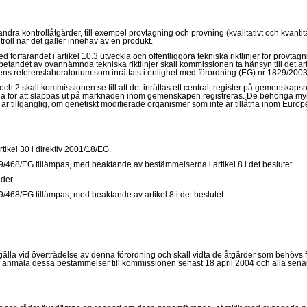
andra kontrollåtgärder, till exempel provtagning och provning (kvalitativt och kvantita
troll när det gäller innehav av en produkt.
 förfarandet i artikel 10.3 utveckla och offentliggöra tekniska riktlinjer för provtag
arbetandet av ovannämnda tekniska riktlinjer skall kommissionen ta hänsyn till det 
ns referenslaboratorium som inrättats i enlighet med förordning (EG) nr 1829/2003
2 skall kommissionen se till att det inrättas ett centralt register på gemenskapsnivå,
för att släppas ut på marknaden inom gemenskapen registreras. De behöriga myndigh
är tillgänglig, om genetiskt modifierade organismer som inte är tillåtna inom Euro
ikel 30 i direktiv 2001/18/EG.
999/468/EG tillämpas, med beaktande av bestämmelserna i artikel 8 i det beslutet.
der.
99/468/EG tillämpas, med beaktande av artikel 8 i det beslutet.
lla vid överträdelse av denna förordning och skall vidta de åtgärder som behövs för
l anmäla dessa bestämmelser till kommissionen senast 18 april 2004 och alla sena