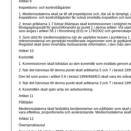
Artikel 9
Inspektions- och kontrollåtgärder
1. Medlemsstaterna skall se till att inspektioner och, där så är lämpligt, 
Inspektions- och kontrollåtgärder får också innefatta inspektion och kon
2. Innan artiklarna 1-7 börjar tillämpas skall kommissionen i enlighet med
tillvägagångssätt för genomförandet av punkt 1 i denna artikel. Vid ut
som anges i artikel 58.1 i förordning (EG) nr 178/2002 och gemenskape
3. Som stöd för medlemsstaterna när de uppfyller kraven i punkterna 1 och 
referensmaterial om genetiskt modifierade organismer som är godkända 
Registret skall även innehålla motsvarande information, i den mån den 
Artikel 10
Kommitté
1. Kommissionen skall biträdas av den kommitté som inrättats genom art
2. När det hänvisas till denna punkt skall artiklarna 5 och 7 i beslut 1
Den tid som avses i artikel 5.6 i beslut 1999/468/EG skall vara tre måna
3. När det hänvisas till denna punkt skall artiklarna 3 och 7 i beslut 19
4. Kommittén skall själv anta sin arbetsordning.
Artikel 11
Påföljder
Medlemsstaterna skall fastställa bestämmelser om påföljder som skall gä
vara effektiva, proportionella och avskräckande. Medlemsstaterna skal
Artikel 12
Översynsklausul