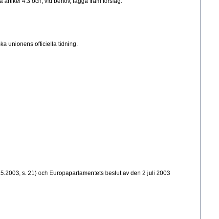
tikel 4.3 och, vid behov, lägga fram förslag.
ka unionens officiella tidning.
5.2003, s. 21) och Europaparlamentets beslut av den 2 juli 2003