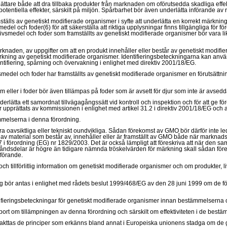
ttare både att dra tillbaka produkter från marknaden om oförutsedda skadliga effekte
tentiella effekter, särskilt på miljön. Spårbarhet bör även underlätta införande av r
mställs av genetiskt modifierade organismer i syfte att underlätta en korrekt märkn
el och foder(6) för att säkerställa att riktiga upplysningar finns tillgängliga för f
ör livsmedel och foder som framställts av genetiskt modifierade organismer bör vara l
knaden, av uppgifter om att en produkt innehåller eller består av genetiskt modifi
kning av genetiskt modifierade organismer. Identifieringsbeteckningarna kan användas
dentifiering, spårning och övervakning i enlighet med direktiv 2001/18/EG.
medel och foder har framställts av genetiskt modifierade organismer en förutsättnin
ller i foder bör även tillämpas på foder som är avsett för djur som inte är avsedd
nderlätta ett samordnat tillvägagångssätt vid kontroll och inspektion och för att ge för
upprättats av kommissionen i enlighet med artikel 31.2 i direktiv 2001/18/EG och ar
ämmelserna i denna förordning.
a oavsiktliga eller tekniskt oundvikliga. Sådan förekomst av GMO bör därför inte led
omst av material som består av, innehåller eller är framställt av GMO både när mark
 47 i förordning (EG) nr 1829/2003. Det är också lämpligt att föreskriva att när den 
ståndsdelar är högre än tidigare nämnda tröskelvärden för märkning skall sådan f
förande.
 och tillförlitlig information om genetiskt modifierade organismer och om produkter, 
g bör antas i enlighet med rådets beslut 1999/468/EG av den 28 juni 1999 om de f
dentifieringsbeteckningar för genetiskt modifierade organismer innan bestämmelsern
rt om tillämpningen av denna förordning och särskilt om effektiviteten i de best
 iakttas de principer som erkänns bland annat i Europeiska unionens stadga om de 