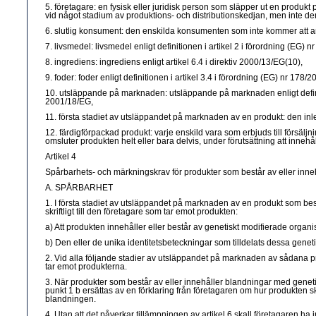
5. företagare: en fysisk eller juridisk person som släpper ut en produ
vid något stadium av produktions- och distributionskedjan, men inte d
6. slutlig konsument: den enskilda konsumenten som inte kommer att an
7. livsmedel: livsmedel enligt definitionen i artikel 2 i förordning (EG) n
8. ingrediens: ingrediens enligt artikel 6.4 i direktiv 2000/13/EG(10),
9. foder: foder enligt definitionen i artikel 3.4 i förordning (EG) nr 178/2
10. utsläppande på marknaden: utsläppande på marknaden enligt definition
2001/18/EG,
11. första stadiet av utsläppandet på marknaden av en produkt: den inle
12. färdigförpackad produkt: varje enskild vara som erbjuds till försäl
omsluter produkten helt eller bara delvis, under förutsättning att inneh
Artikel 4
Spårbarhets- och märkningskrav för produkter som består av eller inne
A. SPÅRBARHET
1. I första stadiet av utsläppandet på marknaden av en produkt som består
skriftligt till den företagare som tar emot produkten:
a) Att produkten innehåller eller består av genetiskt modifierade organi
b) Den eller de unika identitetsbeteckningar som tilldelats dessa geneti
2. Vid alla följande stadier av utsläppandet på marknaden av sådana prod
tar emot produkterna.
3. När produkter som består av eller innehåller blandningar med geneti
punkt 1 b ersättas av en förklaring från företagaren om hur produkten 
blandningen.
4. Utan att det påverkar tillämpningen av artikel 6 skall företagaren h