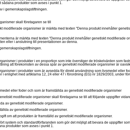
mot sådana produkter som avses i punkt 1.
rav i gemenskapslagstiftningen.
ganismer skall företagaren se till
iskt modifierade organismer är märkta med texten "Denna produkt innehåller geneti
nsumenterna är märkta med texten "Denna produkt innehåller genetiskt modifierade o
n eller i anslutning till presentationen av denna.
i gemenskapslagstiftningen.
anismer i produkter i en proportion som inte överstiger de tröskelvärden som fastställ
ning att förekomsten av dessa spår av genetiskt modifierade organismer är oavsiktli
organismer i produkter som är avsedda för direkt användning som livsmedel eller fode
r i enlighet med artiklarna 12, 24 eller 47 i förordning (EG) nr 1829/2003, under fö
medel eller foder och som är framställda av genetiskt modifierade organismer
iskt modifierade organismer skall företagarna se till att följande uppgifter vidareb
lda av genetiskt modifierade organismer.
ställda av genetiskt modifierade organismer.
ppgift om att produkten är framställd av genetiskt modifierade organismer.
infört system och standardförfaranden som gör det möjligt att bevara de uppgifter so
dana produkter som avses i punkt 1.