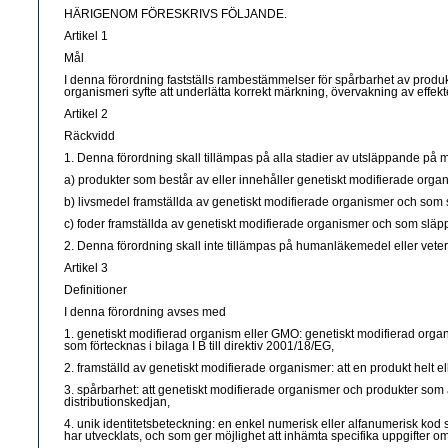
HÄRIGENOM FÖRESKRIVS FÖLJANDE.
Artikel 1
Mål
I denna förordning fastställs rambestämmelser för spårbarhet av produ
organismeri syfte att underlätta korrekt märkning, övervakning av effe
Artikel 2
Räckvidd
1. Denna förordning skall tillämpas på alla stadier av utsläppande på
a) produkter som består av eller innehåller genetiskt modifierade or
b) livsmedel framställda av genetiskt modifierade organismer och som
c) foder framställda av genetiskt modifierade organismer och som slä
2. Denna förordning skall inte tillämpas på humanläkemedel eller vet
Artikel 3
Definitioner
I denna förordning avses med
1. genetiskt modifierad organism eller GMO: genetiskt modifierad organ
som förtecknas i bilaga I B till direktiv 2001/18/EG,
2. framställd av genetiskt modifierade organismer: att en produkt helt e
3. spårbarhet: att genetiskt modifierade organismer och produkter som 
distributionskedjan,
4. unik identitetsbeteckning: en enkel numerisk eller alfanumerisk kod
har utvecklats, och som ger möjlighet att inhämta specifika uppgifter 