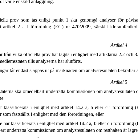
för varje enskild anläggning.
iella prov som tas enligt punkt 1 ska genomgå analyser för påvis
 i artikel 2 a i förordning (EG) nr 470/2009, särskilt kloramfenikol, 
Artikel 4
 från vilka officiella prov har tagits i enlighet med artiklarna 2.2 och 3
edlemsstaten tills analyserna har slutförts.
gar får endast släppas ut på marknaden om analysresultaten bekräftar a
Artikel 5
aterna ska omedelbart underrätta kommissionen om analysresultaten o
ne
 klassificerats i enlighet med artikel 14.2 a, b eller c i förordning
er som fastställts i enlighet med den förordningen, eller
e har klassificerats i enlighet med artikel 14.2 a, b eller c i förordn
rt underrätta kommissionen om analysresultaten om resthalten är lägre