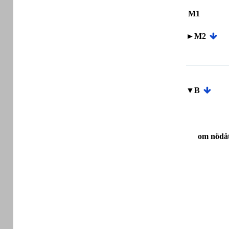
M1
►M2
▼B
om nödåt