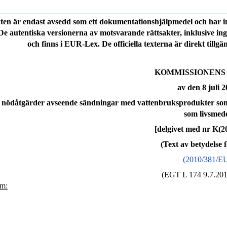
ten är endast avsedd som ett dokumentationshjälpmedel och har ing
 De autentiska versionerna av motsvarande rättsakter, inklusive ing
och finns i EUR-Lex. De officiella texterna är direkt tillg
KOMMISSIONENS
av den 8 juli 
nödåtgärder avseende sändningar med vattenbruksprodukter som 
som livsmed
[delgivet med nr K(2
(Text av betydelse 
(2010/381/E
(EGT L 174 9.7.2010
m: