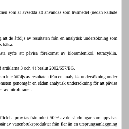
ndien som är avsedda att användas som livsmedel (nedan kallade
g att de åtföljs av resultaten från en analytisk undersökning som
s hälsa.
ta syfte att påvisa förekomst av kloramfenikol, tetracyklin,
artiklarna 3 och 4 i beslut 2002/657/EG.
 inte åtföljs av resultaten från en analytisk undersökning under
nkomsten genomgår en sådan analytisk undersökning för att påvisa
r av nitrofuraner.
officiella prov tas från minst 50 % av de sändningar som uppvisas
består av vattenbruksprodukter från fler än en ursprungsanläggning