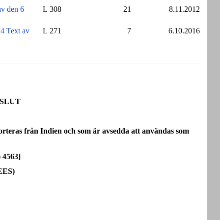
 den 6
L 308
21
8.11.2012
Text av
L 271
7
6.10.2016
ESLUT
teras från Indien och som är avsedda att användas som
) 4563]
 EES)