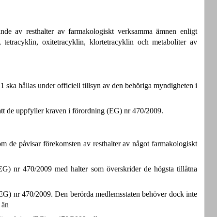
ande av resthalter av farmakologiskt verksamma ämnen enligt
tetracyklin, oxitetracyklin, klortetracyklin och metaboliter av
.1 ska hållas under officiell tillsyn av den behöriga myndigheten i
tt de uppfyller kraven i förordning (EG) nr 470/2009.
m de påvisar förekomsten av resthalter av något farmakologiskt
 (EG) nr 470/2009 med halter som överskrider de högsta tillåtna
ing (EG) nr 470/2009. Den berörda medlemsstaten behöver dock inte
 än