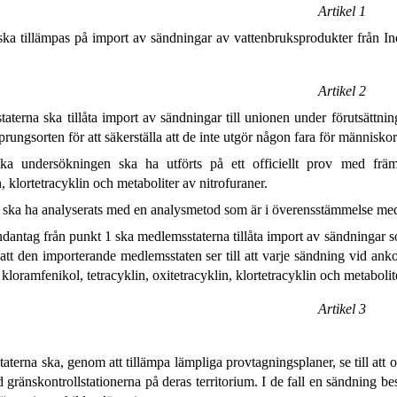
Artikel 1
 ska tillämpas på import av sändningar av vattenbruksprodukter från I
Artikel 2
terna ska tillåta import av sändningar till unionen under förutsättnin
sprungsorten för att säkerställa att de inte utgör någon fara för människor
ka undersökningen ska ha utförts på ett officiellt prov med främs
n, klortetracyklin och metaboliter av nitrofuraner.
 ska ha analyserats med en analysmetod som är i överensstämmelse med 
ntag från punkt 1 ska medlemsstaterna tillåta import av sändningar som
 att den importerande medlemsstaten ser till att varje sändning vid a
kloramfenikol, tetracyklin, oxitetracyklin, klortetracyklin och metabolite
Artikel 3
terna ska, genom att tillämpa lämpliga provtagningsplaner, se till att 
d gränskontrollstationerna på deras territorium. I de fall en sändning 