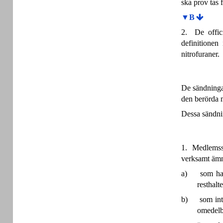
ska prov tas 
▼B
2. De offic
definitionen
nitrofuraner.
De sändningar
den berörda m
Dessa sändnin
1. Medlemsst
verksamt äm
a)
som har
resthalt
b)
som int
omedelba