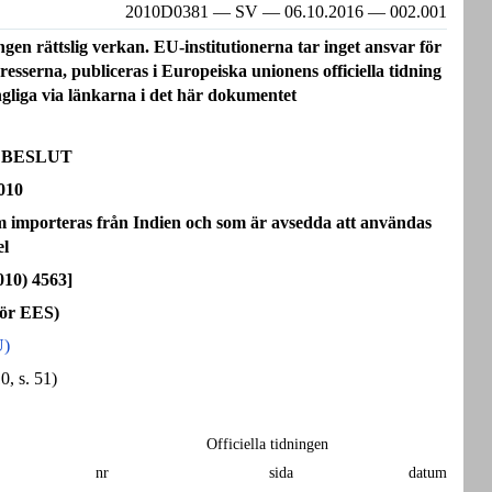
2010D0381 — SV — 06.10.2016 — 002.001
en rättslig verkan. EU-institutionerna tar inget ansvar för
resserna, publiceras i Europeiska unionens officiella tidning
ängliga via länkarna i det här dokumentet
 BESLUT
2010
importeras från Indien och som är avsedda att användas
el
010) 4563]
för EES)
U)
, s. 51)
Officiella tidningen
nr
sida
datum