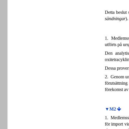
Detta beslut
sändningar
).
1. Medlemssta
utförts på ur
Den analytis
oxitetracykli
Dessa prover
2. Genom unda
förutsättning
förekomst av 
▼M2
1. Medlemssta
för import vi