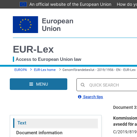
An official website of the European Union
How do y
Skip
to
main
content
EUR-Lex
Access to European Union law
You
EUROPA
EUR-Lex home
Genomförandebeslut - 2019/1956 - EN - EUR-Lex
are
here
MENU
Quick
search
Search tips
Document 3
Kommissione
Text
avsedd för 
C/2019/819
Document information