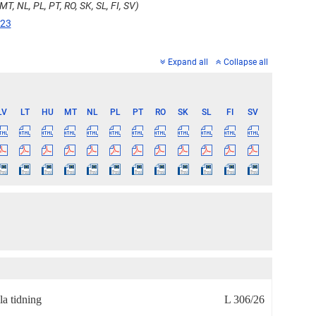
T, NL, PL, PT, RO, SK, SL, FI, SV)
23
Expand all
Collapse all
LV
LT
HU
MT
NL
PL
PT
RO
SK
SL
FI
SV
la tidning
L 306/26