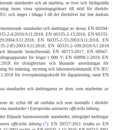
iserade standarder och att utarbeta, se över och färdigställa
ning inom vissa spänningsgränser till stöd för direktiv
U och anges i bilaga I till det direktivet har inte ändrats
rmoniserade standarder och ändringar av dessa: EN 60204-
0335-2-4:2010/A11:2018, EN 60335-2-15:2016, EN 60335-
29:2004/A11:2018, EN 60335-2-55:2003/A11:2018, EN
35-2-85:2003/A11:2018, EN 60335-2-109:2010/A1:2018
 och liknande bruksföremål; EN 60715:2017, EN 60947-
lingsapparater för högst 1 000 V; EN 60898-1:2019, EN
018 för dvärgbrytare och liknande anordningar för
ning för mätning, styrning och laboratorieändamål; EN IEC
11:2018 för överspänningsskydd för lågspänning; samt EN
 standarder och ändringarna av dem, som utarbetats av
 de syftar till att omfatta och som fastställs i direktiv
essa standarder i
Europeiska unionens officiella tidning
.
er följande harmoniserade standarder, inbegripet ändringar
3
nens officiella tidning
(
)
: EN 50557:2011 ersätts av EN
2-15:2002 ersätts av EN 60335-2-15:2016; EN 60715:2001