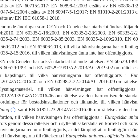
sätts av EN 60715:2017; EN 60898-1:2003 ersätts av EN 60898-1:
947-5-1:2004 ersätts av EN 60947-5-1:2017; EN 61010-2-201:2013 
sätts av EN IEC 61058-1:2018.
nom de ändringar som CEN och Cenelec har utarbetat ändras följan
-4:2010, EN 60335-2-16:2003, EN 60335-2-28:2003, EN 60335-2-
0335-2-74:2003, EN 60335-2-85:2003, EN 60335-2-109:2010, EN 6
560:2012 och EN 62606:2013, till vilka hänvisningarna har offentligg
335-2-15:2016, till vilken hänvisningen ännu inte har offentliggjorts.
N och Cenelec har också utarbetat följande rättelser: EN 60529:199
 60529:1991 och EN 60529:1991/A2:2013/AC:2019-02 om rättelse a
r kapslingar, till vilka hänvisningarna har offentliggjorts i
Eur
:2014/AC:2016-05 och EN 60598-2-22:2014/AC:2016-09 om rättelse 
elysningsmateriel, till vilken hänvisningen har offentliggjor
2012/A1:2014/AC:2016-06 om rättelse av den harmoniserade standa
ordningar för bostadsinstallationer och liknande, till vilken hänvis
7
dning
(
)
; samt EN 61851-23:2014/AC:2016-06 om rättelse av den har
fordon, till vilken hänvisningen har offentliggjorts i
Europeiska union
förs genom dessa rättelser och i syfte att säkerställa en korrekt och kon
nvisningarna redan offentliggjorts, är det lämpligt att offentliggöra hä
d hänvisningarna till rättelserna i
Europeiska unionens officiella tidnin