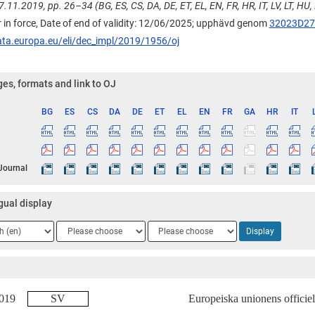
.11.2019, pp. 26–34 (BG, ES, CS, DA, DE, ET, EL, EN, FR, HR, IT, LV, LT, HU, M
 in force, Date of end of validity: 12/06/2025;
upphävd genom
32023D27
ata.europa.eu/eli/dec_impl/2019/1956/oj
es, formats and link to OJ
BG
ES
CS
DA
DE
ET
EL
EN
FR
GA
HR
IT
ge
 Journal
gual display
ge
Language
Language
Display
2
3
.2019
SV
Europeiska unionens officiel