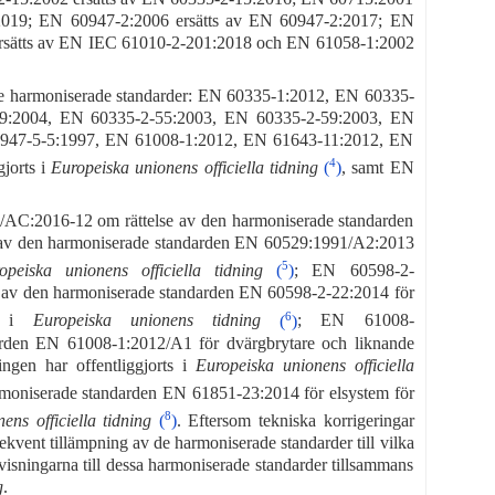
2019; EN 60947-2:2006 ersätts av EN 60947-2:2017; EN
ersätts av EN IEC 61010-2-201:2018 och EN 61058-1:2002
de harmoniserade standarder: EN 60335-1:2012, EN 60335-
29:2004, EN 60335-2-55:2003, EN 60335-2-59:2003, EN
0947-5-5:1997, EN 61008-1:2012, EN 61643-11:2012, EN
4
jorts i
Europeiska unionens officiella tidning
(
)
, samt EN
1/AC:2016-12 om rättelse av den harmoniserade standarden
v den harmoniserade standarden EN 60529:1991/A2:2013
5
opeiska unionens officiella tidning
(
)
; EN 60598-2-
av den harmoniserade standarden EN 60598-2-22:2014 för
6
ts i
Europeiska unionens tidning
(
)
; EN 61008-
rden EN 61008-1:2012/A1 för dvärgbrytare och liknande
ningen har offentliggjorts i
Europeiska unionens officiella
moniserade standarden EN 61851-23:2014 för elsystem för
8
ens officiella tidning
(
)
. Eftersom tekniska korrigeringar
sekvent tillämpning av de harmoniserade standarder till vilka
nvisningarna till dessa harmoniserade standarder tillsammans
g
.