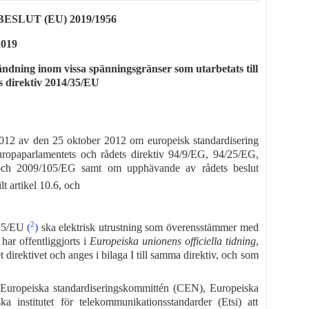
LUT (EU) 2019/1956
2019
ndning inom vissa spänningsgränser som utarbetats till
s direktiv 2014/35/EU
012 av den 25 oktober 2012 om europeisk standardisering
opaparlamentets och rådets direktiv 94/9/EG, 94/25/EG,
ch 2009/105/EG samt om upphävande av rådets beslut
ilt artikel 10.6, och
2
4/35/EU
(
)
ska elektrisk utrustning som överensstämmer med
har offentliggjorts i
Europeiska unionens officiella tidning
,
 direktivet och anges i bilaga I till samma direktiv, och som
uropeiska standardiseringskommittén (CEN), Europeiska
a institutet för telekommunikationsstandarder (Etsi) att