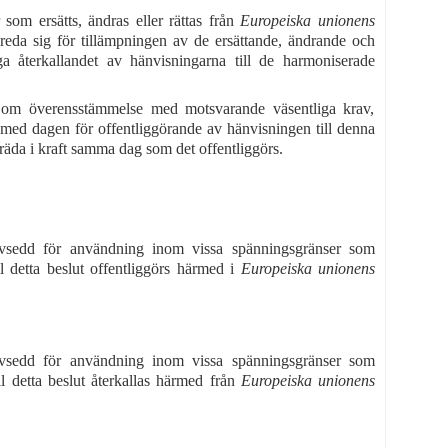
 som ersätts, ändras eller rättas från
Europeiska unionens
rbereda sig för tillämpningen av de ersättande, ändrande och
ga återkallandet av hänvisningarna till de harmoniserade
om överensstämmelse med motsvarande väsentliga krav,
h med dagen för offentliggörande av hänvisningen till denna
 träda i kraft samma dag som det offentliggörs.
g avsedd för användning inom vissa spänningsgränser som
ll detta beslut offentliggörs härmed i
Europeiska unionens
g avsedd för användning inom vissa spänningsgränser som
ll detta beslut återkallas härmed från
Europeiska unionens