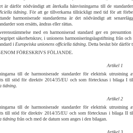
t är därför nödvändigt att återkalla hänvisningarna till de standarder
ficiella tidning
. För att ge tillverkarna tillräckligt med tid för att fö
ttande harmoniserade standarderna är det nödvändigt att senareläg
andarder som ersätts, ändras eller rättas.
erensstämmelse med en harmoniserad standard ger en presumtion 
begripet säkerhetskrav, i unionens harmoniseringslagstiftning från oc
andard i
Europeiska unionens officiella tidning
. Detta beslut bör därför
ENOM FÖRESKRIVS FÖLJANDE.
Artikel 1
ingarna till de harmoniserade standarder för elektrisk utrustnin
ats till stöd för direktiv 2014/35/EU och som förtecknas i bilaga I ti
la tidning
.
Artikel 2
ingarna till de harmoniserade standarder för elektrisk utrustnin
ats till stöd för direktiv 2014/35/EU och som förtecknas i bilaga II ti
la tidning
från och med de datum som anges i den bilagan.
Artikel 3