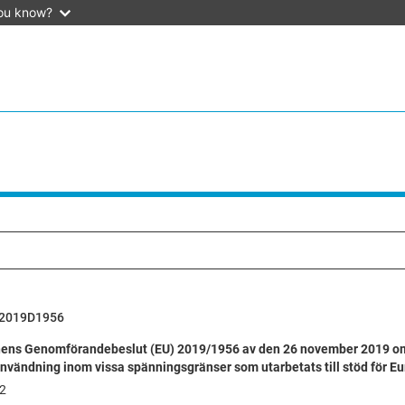
ou know?
2019D1956
ns Genomförandebeslut (EU) 2019/1956 av den 26 november 2019 om d
användning inom vissa spänningsgränser som utarbetats till stöd för E
2