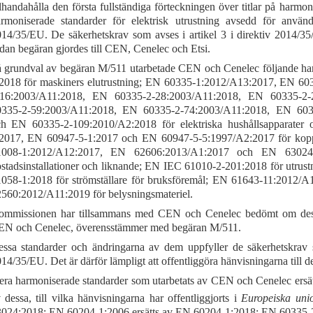
llhandahålla den första fullständiga förteckningen över titlar på harmon
rmoniserade standarder för elektrisk utrustning avsedd för använd
14/35/EU. De säkerhetskrav som avses i artikel 3 i direktiv 2014/35/E
dan begäran gjordes till CEN, Cenelec och Etsi.
 grundval av begäran M/511 utarbetade CEN och Cenelec följande ha
2018 för maskiners elutrustning; EN 60335-1:2012/A13:2017, EN 6
-16:2003/A11:2018, EN 60335-2-28:2003/A11:2018, EN 60335-2-
0335-2-59:2003/A11:2018, EN 60335-2-74:2003/A11:2018, EN 603
h EN 60335-2-109:2010/A2:2018 för elektriska hushållsapparater
2017, EN 60947-5-1:2017 och EN 60947-5-5:1997/A2:2017 för kopp
1008-1:2012/A12:2017, EN 62606:2013/A1:2017 och EN 63024:2
stadsinstallationer och liknande; EN IEC 61010-2-201:2018 för utrust
058-1:2018 för strömställare för bruksföremål; EN 61643-11:2012/A
560:2012/A11:2019 för belysningsmateriel.
mmissionen har tillsammans med CEN och Cenelec bedömt om dessa
N och Cenelec, överensstämmer med begäran M/511.
ssa standarder och ändringarna av dem uppfyller de säkerhetskrav som
14/35/EU. Det är därför lämpligt att offentliggöra hänvisningarna till d
era harmoniserade standarder som utarbetats av CEN och Cenelec ersätt
 dessa, till vilka hänvisningarna har offentliggjorts i
Europeiska unio
024:2018; EN 60204-1:2006 ersätts av EN 60204-1:2018; EN 60335-