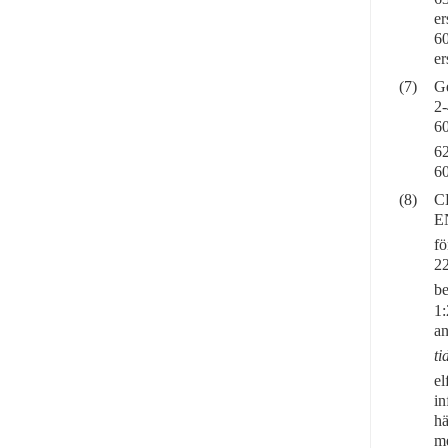
er
60
er
(7)
Ge
2
6
62
60
(8)
CE
EN
fö
22
b
1:
an
ti
el
in
hä
me