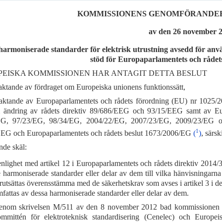
KOMMISSIONENS GENOMFÖRANDEBES
av den 26 november 
harmoniserade standarder för elektrisk utrustning avsedd för anvä
stöd för Europaparlamentets och rådet
EISKA KOMMISSIONEN HAR ANTAGIT DETTA BESLUT
ktande av fördraget om Europeiska unionens funktionssätt,
ktande av Europaparlamentets och rådets förordning (EU) nr 1025/2
ändring av rådets direktiv 89/686/EEG och 93/15/EEG samt av Eur
EG, 97/23/EG, 98/34/EG, 2004/22/EG, 2007/23/EG, 2009/23/EG o
1
EG och Europaparlamentets och rådets beslut 1673/2006/EG
(
)
, särsk
nde skäl:
enlighet med artikel 12 i Europaparlamentets och rådets direktiv 201
 harmoniserade standarder eller delar av dem till vilka hänvisningarna 
rutsättas överensstämma med de säkerhetskrav som avses i artikel 3 i det
fattas av dessa harmoniserade standarder eller delar av dem.
nom skrivelsen M/511 av den 8 november 2012 bad kommissionen E
mmittén för elektroteknisk standardisering (Cenelec) och Europeisk