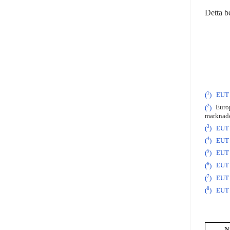
Detta b
1
(
)
EUT 
2
(
)
Europa
marknade
3
(
)
EUT 
4
(
)
EUT 
5
(
)
EUT 
6
(
)
EUT 
7
(
)
EUT 
8
(
)
EUT 
N