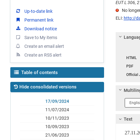
EUT L 306, 27
No longer
Up-to-date link
ELI:
http://d
Permanent link
Download notice
Languag
Save to My items
Create an email alert
Langua
Create an RSS alert
HTML
PDF
Table of contents
Official
Hide consolidated versions
Multilin
Langua
17/09/2024
1
11/07/2024
10/11/2023
Text
10/09/2023
27.11
21/06/2023