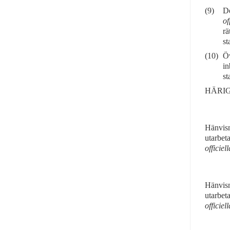
(9)
De
of
rä
st
(10)
Öv
in
st
HÄRIG
Hänvisn
utarbet
officiel
Hänvisn
utarbet
officiel