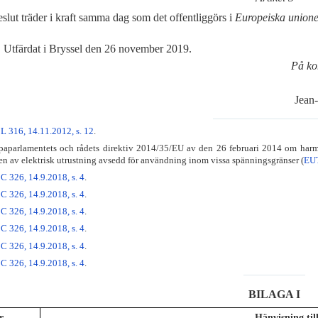
eslut träder i kraft samma dag som det offentliggörs i
Europeiska unionen
Utfärdat i Bryssel den 26 november 2019.
På ko
Jea
L 316, 14.11.2012, s. 12
.
parlamentets och rådets direktiv 2014/35/EU av den 26 februari 2014 om harmo
n av elektrisk utrustning avsedd för användning inom vissa spänningsgränser (
EUT
C 326, 14.9.2018, s. 4
.
C 326, 14.9.2018, s. 4
.
C 326, 14.9.2018, s. 4
.
C 326, 14.9.2018, s. 4
.
C 326, 14.9.2018, s. 4
.
C 326, 14.9.2018, s. 4
.
BILAGA I
r
Hänvisning til