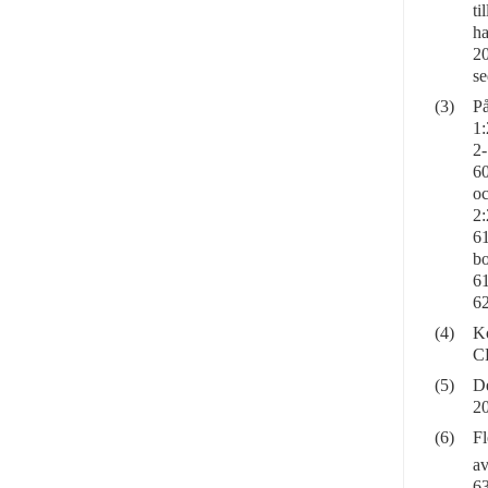
ti
ha
20
se
(3)
På
1:
2
6
oc
2:
6
bo
61
62
(4)
Ko
CE
(5)
De
20
(6)
Fl
av
63