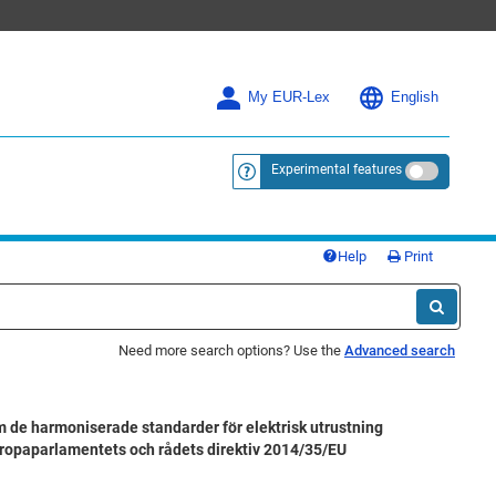
My EUR-Lex
English
Experimental features
<a href="https://eur-lex.europa.eu/
Help
Print
Need more search options? Use the
Advanced search
e harmoniserade standarder för elektrisk utrustning
uropaparlamentets och rådets direktiv 2014/35/EU