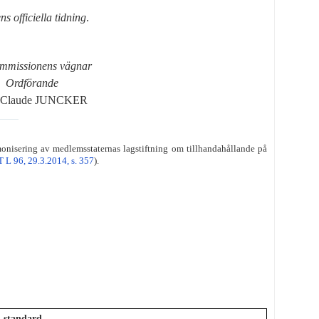
s officiella tidning
.
mmissionens vägnar
Ordförande
n-Claude JUNCKER
nisering av medlemsstaternas lagstiftning om tillhandahållande på
 L 96, 29.3.2014, s. 357
).
l standard