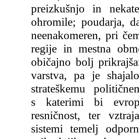
preizkušnjo in nekat
ohromile; poudarja, d
neenakomeren, pri čem
regije in mestna območ
običajno bolj prikrajš
varstva, pa je shajal
strateškemu političn
s katerimi bi evrop
resničnost, ter vztra
sistemi temelj odpor