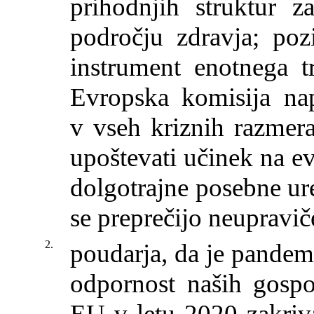
prihodnjih struktur z
področju zdravja; poz
instrument enotnega t
Evropska komisija na
v vseh kriznih razmera
upoštevati učinek na evr
dolgotrajne posebne ur
se preprečijo neupraviče
2.
poudarja, da je pandemi
odpornost naših gospo
EU v letu 2020 zakriva