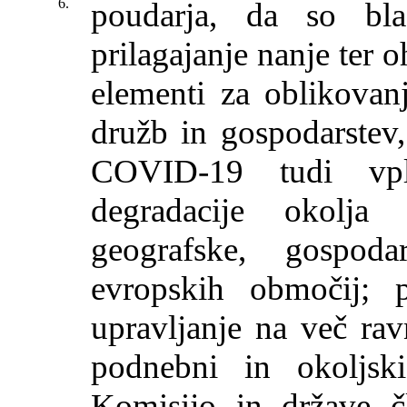
6.
poudarja, da so bl
prilagajanje nanje ter 
elementi za oblikovanj
družb in gospodarstev,
COVID-19 tudi vpl
degradacije okolja
geografske, gospod
evropskih območij; 
upravljanje na več rav
podnebni in okoljski
Komisijo in države č