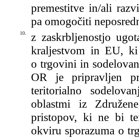
premestitve in/ali razv
pa omogočiti neposredn
10.
z zaskrbljenostjo ugo
kraljestvom in EU, k
o trgovini in sodelovanj
OR je pripravljen pr
teritorialno sodelova
oblastmi iz Združen
pristopov, ki ne bi te
okviru sporazuma o trg