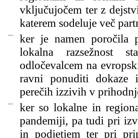
vključujočem ter z dejstv
katerem sodeluje več partne
—
ker je namen poročila p
lokalna razsežnost st
odločevalcem na evropski,
ravni ponuditi dokaze i
perečih izzivih v prihodnj
—
ker so lokalne in regiona
pandemiji, pa tudi pri i
in podjetjem ter pri pri