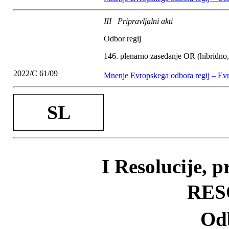
III Pripravljalni akti
Odbor regij
146. plenarno zasedanje OR (hibridno, 
2022/C 61/09
Mnenje Evropskega odbora regij – Evro
SL
I Resolucije, 
RES
Odb