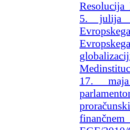
Resolucija
5. julij
Evropskega 
Evropskeg
globaliza
Medinstit
17. maj
parlament
proračun
finančn