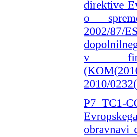
direktive E
o spreme
2002/87/
dopolnilneg
v fina
(KOM(201
2010/0232
P7_TC1-CO
Evropskega
obravnavi 