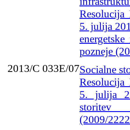
infrastrukt
Resolucija
5. julija 2
energetske 
pozneje (2
2013/C 033E/07
Socialne st
Resolucija
5. julija 
storit
(2009/2222