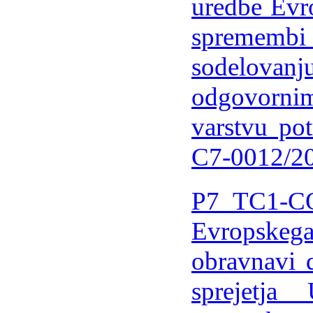
uredbe Evr
spremembi 
sodelovan
odgovornim
varstvu p
C7-0012/2
P7_TC1-CO
Evropskega
obravnavi 
sprejetj