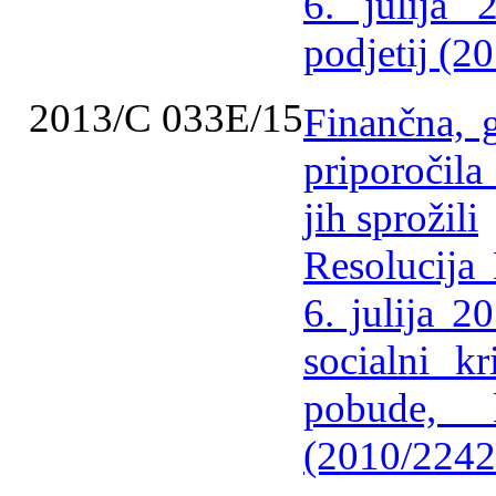
6. julija
podjetij (2
2013/C 033E/15
Finančna, g
priporočila
jih sprožili
Resolucija
6. julija 2
socialni kr
pobude, 
(2010/2242