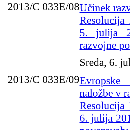
2013/C 033E/08
Učinek razv
Resolucija
5. julija
razvojne po
Sreda, 6. ju
2013/C 033E/09
Evropske
naložbe v ra
Resolucija
6. julija 2