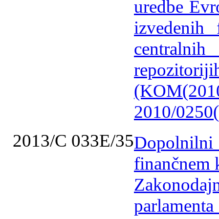
uredbe Evr
izvedenih 
centralni
repozito
(KOM(201
2010/0250
2013/C 033E/35
Dopolnilni
finančnem 
Zakonodaj
parlamenta 