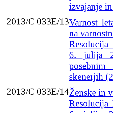
izvajanje i
2013/C 033E/13
Varnost le
na varnostn
Resolucija
6. julija 
posebnim
skenerjih (
2013/C 033E/14
Ženske in v
Resolucija