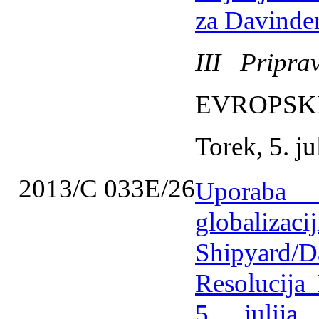
za Davinder
III Priprav
EVROPSK
Torek, 5. ju
2013/C 033E/26
Uporaba 
globali
Shipyard/D
Resolucija
5. julij