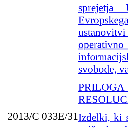
sprejetj
Evropske
ustanovi
operativ
informaci
svobode, va
PRILO
RESOLUCI
2013/C 033E/31
Izdelki, ki