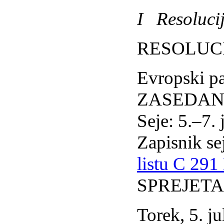
I Resolucij
RESOLUC
Evropski p
ZASEDANJ
Seje: 5.–7. 
Zapisnik sej
listu C 291
SPREJETA
Torek, 5. ju