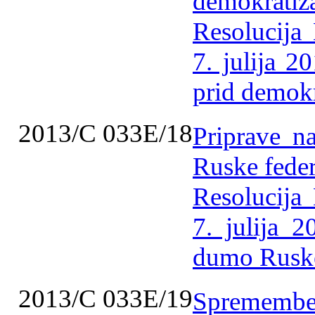
demokratiza
Resolucija
7. julija 2
prid demokr
2013/C 033E/18
Priprave n
Ruske feder
Resolucija
7. julija 
dumo Ruske
2013/C 033E/19
Spremembe 