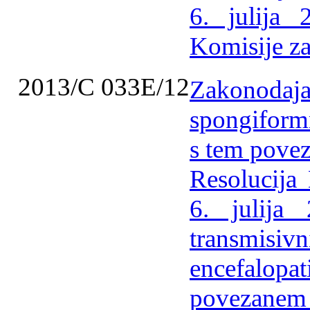
6. julija
Komisije za
2013/C 033E/12
Zakonod
spongiformn
s tem povez
Resolucija
6. julij
transmi
encefalo
povezanem