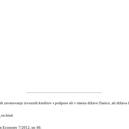
di zavarovanje izvoznih kreditov s podporo ali v imenu države članice, ali država č
_en.html
 Economy 7/2012, str. 66.