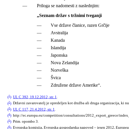
—
Priloga se nadomesti z naslednjim:
„
Seznam držav s tržnimi tveganji
—
Vse države članice, razen Grčije
—
Avstralija
—
Kanada
—
Islandija
—
Japonska
—
Nova Zelandija
—
Norveška
—
Švica
—
Združene države Amerike“.
1
(
)
UL C 392, 19.12.2012, str. 1
.
2
(
)
Državni zavarovatelj je opredeljen kot družba ali druga organizacija, ki nu
3
(
)
UL C 117, 21.4.2012, str. 1
.
4
(
)
http://ec.europa.eu/competition/consultations/2012_export_greece/index
5
(
)
Prim. opombo 3.
6
(
)
Evropska komisija, Evropska gospodarska napoved – jesen 2012, European