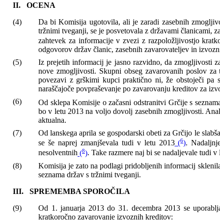
II.
OCENA
(4)
Da bi Komisija ugotovila, ali je zaradi zasebnih zmoglji
tržnimi tveganji, se je posvetovala z državami članicami, z
zahtevek za informacije v zvezi z razpoložljivostjo krat
odgovorov držav članic, zasebnih zavarovateljev in izvozn
(5)
Iz prejetih informacij je jasno razvidno, da zmogljivosti
nove zmogljivosti. Skupni obseg zavarovanih poslov za 
povezavi z grškimi kupci praktično ni, že obstoječi pa s
naraščajoče povpraševanje po zavarovanju kreditov za izvo
(6)
Od sklepa Komisije o začasni odstranitvi Grčije s seznama 
bo v letu 2013 na voljo dovolj zasebnih zmogljivosti. Ana
aktualna.
(7)
Od lanskega aprila se gospodarski obeti za Grčijo le slab
6
se še naprej zmanjševala tudi v letu 2013
(
)
. Nadaljnj
8
nesolventnih
(
)
. Take razmere naj bi se nadaljevale tudi v 
(8)
Komisija je zato na podlagi pridobljenih informacij sklenil
seznama držav s tržnimi tveganji.
III.
SPREMEMBA SPOROČILA
(9)
Od 1. januarja 2013 do 31. decembra 2013 se uporablj
kratkoročno zavarovanje izvoznih kreditov: