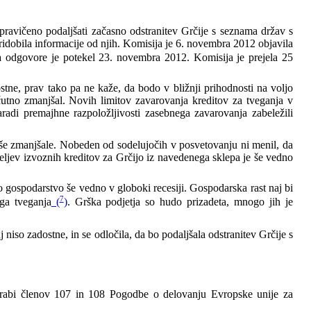
upravičeno podaljšati začasno odstranitev Grčije s seznama držav s
pridobila informacije od njih. Komisija je 6. novembra 2012 objavila
a odgovore je potekel 23. novembra 2012. Komisija je prejela 25
ostne, prav tako pa ne kaže, da bodo v bližnji prihodnosti na voljo
tno zmanjšal. Novih limitov zavarovanja kreditov za tveganja v
zaradi premajhne razpoložljivosti zasebnega zavarovanja zabeležili
še zmanjšale. Nobeden od sodelujočih v posvetovanju ni menil, da
eljev izvoznih kreditov za Grčijo iz navedenega sklepa je še vedno
o gospodarstvo še vedno v globoki recesiji. Gospodarska rast naj bi
7
ga tveganja
(
)
. Grška podjetja so hudo prizadeta, mnogo jih je
niso zadostne, in se odločila, da bo podaljšala odstranitev Grčije s
rabi členov 107 in 108 Pogodbe o delovanju Evropske unije za