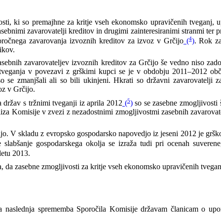
vosti, ki so premajhne za kritje vseh ekonomsko upravičenih tveganj, 
asebnimi zavarovatelji kreditov in drugimi zainteresiranimi stranmi ter 
4
koročnega zavarovanja izvoznih kreditov za izvoz v Grčijo
(
)
. Rok z
ikov.
 zasebnih zavarovateljev izvoznih kreditov za Grčijo še vedno niso zad
tveganja v povezavi z grškimi kupci se je v obdobju 2011–2012 obču
o se zmanjšali ali so bili ukinjeni. Hkrati so državni zavarovatelji 
z v Grčijo.
5
držav s tržnimi tveganji iz aprila 2012
(
)
so se zasebne zmogljivosti 
liza Komisije v zvezi z nezadostnimi zmogljivostmi zasebnih zavarovat
šajo. V skladu z evropsko gospodarsko napovedjo iz jeseni 2012 je gršk
e slabšanje gospodarskega okolja se izraža tudi pri ocenah suverene
letu 2013.
a, da zasebne zmogljivosti za kritje vseh ekonomsko upravičenih tveganj 
a naslednja sprememba Sporočila Komisije državam članicam o upo