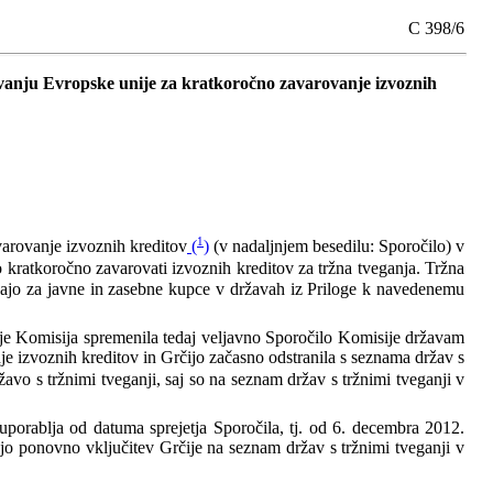
C 398/6
vanju Evropske unije za kratkoročno zavarovanje izvoznih
1
arovanje izvoznih kreditov
(
)
(v nadaljnjem besedilu: Sporočilo) v
jo kratkoročno zavarovati izvoznih kreditov za tržna tveganja. Tržna
eljajo za javne in zasebne kupce v državah iz Priloge k navedenemu
o je Komisija spremenila tedaj veljavno Sporočilo Komisije državam
 izvoznih kreditov in Grčijo začasno odstranila s seznama držav s
vo s tržnimi tveganji, saj so na seznam držav s tržnimi tveganji v
porablja od datuma sprejetja Sporočila, tj. od 6. decembra 2012.
jejo ponovno vključitev Grčije na seznam držav s tržnimi tveganji v