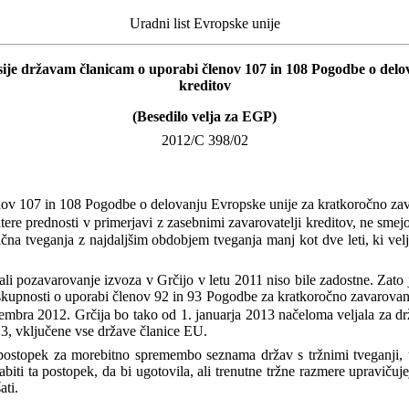
Uradni list Evropske unije
sije državam članicam o uporabi členov 107 in 108 Pogodbe o delo
kreditov
(Besedilo velja za EGP)
2012/C 398/02
ov 107 in 108 Pogodbe o delovanju Evropske unije za kratkoročno zav
atere prednosti v primerjavi z zasebnimi zavarovatelji kreditov, ne sme
tična tveganja z najdaljšim obdobjem tveganja manj kot dve leti, ki v
 ali pozavarovanje izvoza v Grčijo v letu 2011 niso bile zadostne. Zat
kupnosti o uporabi členov 92 in 93 Pogodbe za kratkoročno zavarovanje
mbra 2012. Grčija bo tako od 1. januarja 2013 načeloma veljala za drža
013, vključene vse države članice EU.
postopek za morebitno spremembo seznama držav s tržnimi tveganji, u
abiti ta postopek, da bi ugotovila, ali trenutne tržne razmere upraviču
ati.