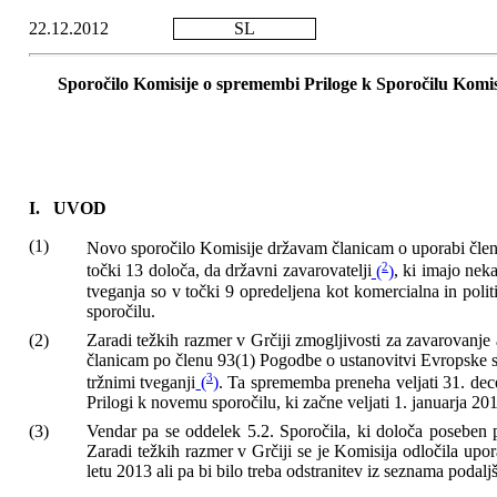
22.12.2012
SL
Sporočilo Komisije o spremembi Priloge k Sporočilu Komi
I.
UVOD
(1)
Novo sporočilo Komisije državam članicam o uporabi člen
2
točki 13 določa, da državni zavarovatelji
(
)
, ki imajo nek
tveganja so v točki 9 opredeljena kot komercialna in poli
sporočilu.
(2)
Zaradi težkih razmer v Grčiji zmogljivosti za zavarovanje
članicam po členu 93(1) Pogodbe o ustanovitvi Evropske s
3
tržnimi tveganji
(
)
. Ta sprememba preneha veljati 31. dece
Prilogi k novemu sporočilu, ki začne veljati 1. januarja 2
(3)
Vendar pa se oddelek 5.2. Sporočila, ki določa poseben 
Zaradi težkih razmer v Grčiji se je Komisija odločila upor
letu 2013 ali pa bi bilo treba odstranitev iz seznama podaljš