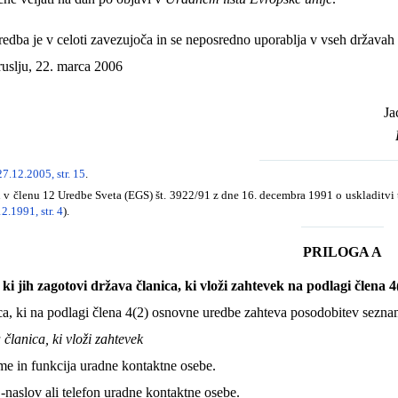
redba je v celoti zavezujoča in se neposredno uporablja v vseh državah 
uslju, 22. marca 2006
J
7.12.2005, str. 15
.
v členu 12 Uredbe Sveta (EGS) št. 3922/91 z dne 16. decembra 1991 o uskladitvi 
2.1991, str. 4
).
PRILOGA A
 ki jih zagotovi država članica, ki vloži zahtevek na podlagi člena
ca, ki na podlagi člena 4(2) osnovne uredbe zahteva posodobitev seznam
članica, ki vloži zahtevek
me in funkcija uradne kontaktne osebe.
-naslov ali telefon uradne kontaktne osebe.