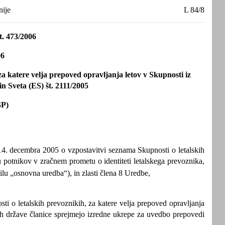
nije
L 84/8
 473/2006
06
za katere velja prepoved opravljanja letov v Skupnosti iz
n Sveta (ES) št. 2111/2005
GP)
4. decembra 2005 o vzpostavitvi seznama Skupnosti o letalskih
u potnikov v zračnem prometu o identiteti letalskega prevoznika,
lu „osnovna uredba“), in zlasti člena 8 Uredbe,
 o letalskih prevoznikih, za katere velja prepoved opravljanja
ah države članice sprejmejo izredne ukrepe za uvedbo prepovedi