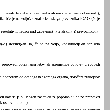
pričevalu letalskega prevoznika ali enakovrednem dokumentu),
nika (če je na voljo), oznako letalskega prevoznika ICAO (če je
 regulativni nadzor nad zadevnim(-i) letalskim(-i) prevoznikom(-
ki(-h) številki(-ah) in, če so na voljo, konstrukcijskih serijskih
a prepovedi opravljanja letov ali sprememba pogojev prepovedi
pod nadzorom določenega nadzornega organa, določeni zrakoplov
adi katerih je bil vložen zahtevek za popolno ali delno prepoved
 k osnovni uredbi).
lagana prepoved prekliče/opusti, na podlagi katerih se pripravi