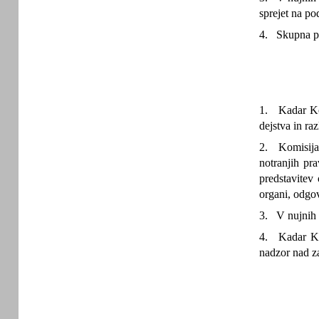
sprejet na pod
4. Skupna po
1. Kadar Kom
dejstva in ra
2. Komisija 
notranjih pra
predstavitev
organi, odgov
3. V nujnih p
4. Kadar Kom
nadzor nad z