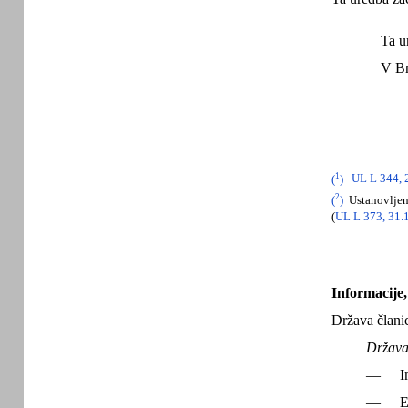
Ta u
V Br
1
(
)
UL L 344, 2
2
(
)
Ustanovljen 
(
UL L 373, 31.1
Informacije,
Država člani
Država 
—
I
—
E