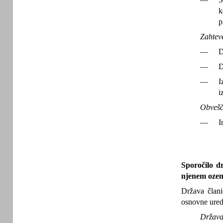
k
p
Zahtev
—
D
—
D
—
I
i
Obvešč
—
I
Sporočilo d
njenem oze
Država člani
osnovne ured
Država 