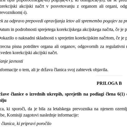
orekcijski akcijski načrt v posvetovanju z organom ali organi, odg
revoznikom(-i).
ek za odpravo prepovedi opravljanja letov ali spremembo pogojev za p
atum in podrobnosti sprejetega korekcijskega akcijskega načrta, če je 
okazilo o naknadni skladnosti s sprejetim korekcijskim načrtom, če je 
zrecna pisna potrditev organa ali organov, odgovornih za regulativni 
zveden korekcijski akcijski načrt.
anje javnosti
nformacije o tem, ali je država članica svoj zahtevek objavila.
PRILOGA B
ržave članice o izrednih ukrepih, sprejetih na podlagi člena 6(1
mlju
ca, ki sporoči, da je bila za letalskega prevoznika na njenem ozem
be, Komisiji zagotovi naslednje informacije:
članica, ki pripravi poročilo