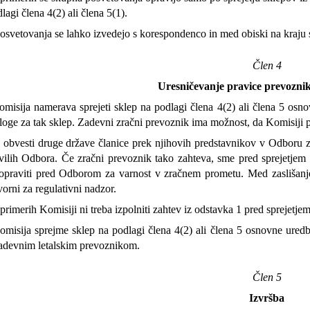
lagi člena 4(2) ali člena 5(1).
svetovanja se lahko izvedejo s korespondenco in med obiski na kraju s
Člen 4
Uresničevanje pravice prevozni
isija namerava sprejeti sklep na podlagi člena 4(2) ali člena 5 osn
zloge za tak sklep. Zadevni zračni prevoznik ima možnost, da Komisiji 
obvesti druge države članice prek njihovih predstavnikov v Odboru z
vilih Odbora. Če zračni prevoznik tako zahteva, sme pred sprejetjem sk
 opraviti pred Odborom za varnost v zračnem prometu. Med zaslišan
orni za regulativni nadzor.
rimerih Komisiji ni treba izpolniti zahtev iz odstavka 1 pred sprejetj
isija sprejme sklep na podlagi člena 4(2) ali člena 5 osnovne uredbe
adevnim letalskim prevoznikom.
Člen 5
Izvršba