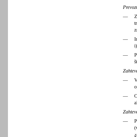
Prevozn
—
Z
t
z
—
I
i)
—
P
š
Zahtev
—
V
o
—
O
a
Zahteve
—
P
(
—
Š