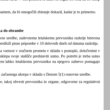
amem, da bi omogočili zbiranje dokazil, kadar je to primerno.
ka do obrambe
ovne uredbe, zadevnemu letalskemu prevozniku razkrije bistvena
predloži pisne pripombe v 10 delovnih dneh od datuma razkritja.
a varnost v zračnem prometu v skladu s postopki, določenimi v
lepa svoje stališče predstaviti ustno. Po potrebi je treba ustno
jem lahko letalskemu prevozniku na njegovo zahtevo pomagajo
em začasnega ukrepa v skladu s členom 5(1) osnovne uredbe.
, takoj obvesti prevoznika in organe, odgovorne za regulativni