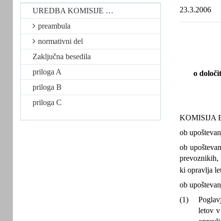
23.3.2006
UREDBA KOMISIJE …
preambula
normativni del
Zaključna besedila
priloga A
o določi
priloga B
priloga C
KOMISIJA 
ob upoštevan
ob upoštevan
prevoznikih, 
ki opravlja l
ob upoštevan
(1)
Poglav
letov 