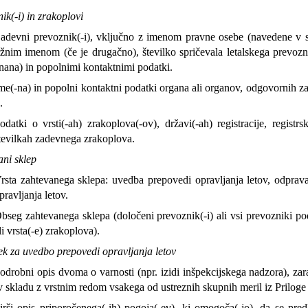
ik(-i) in zrakoplovi
adevni prevoznik(-i), vključno z imenom pravne osebe (navedene v s
ržnim imenom (če je drugačno), številko spričevala letalskega prevoz
nana) in popolnimi kontaktnimi podatki.
me(-na) in popolni kontaktni podatki organa ali organov, odgovornih za
.
odatki o vrsti(-ah) zrakoplova(-ov), državi(-ah) registracije, registrs
tevilkah zadevnega zrakoplova.
ani sklep
rsta zahtevanega sklepa: uvedba prepovedi opravljanja letov, odprav
pravljanja letov.
bseg zahtevanega sklepa (določeni prevoznik(-i) ali vsi prevozniki 
li vrsta(-e) zrakoplova).
k za uvedbo prepovedi opravljanja letov
odrobni opis dvoma o varnosti (npr. izidi inšpekcijskega nadzora), zar
v skladu z vrstnim redom vsakega od ustreznih skupnih meril iz Priloge
irši opis priporočenega(-ih) pogoja(-ev), ki omogoča(-jo), da se pred