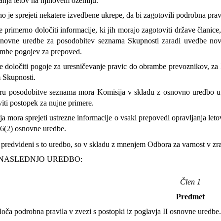
anja letov na njihovem ozemlju.
o je sprejeti nekatere izvedbene ukrepe, da bi zagotovili podrobna pravi
je primerno določiti informacije, ki jih morajo zagotoviti države člani
snovne uredbe za posodobitev seznama Skupnosti zaradi uvedbe nove 
mbe pogojev za prepoved.
e določiti pogoje za uresničevanje pravic do obrambe prevoznikov, za k
 Skupnosti.
ru posodobitve seznama mora Komisija v skladu z osnovno uredbo upošt
iti postopek za nujne primere.
a mora sprejeti ustrezne informacije o vsaki prepovedi opravljanja leto
 6(2) osnovne uredbe.
 predvideni s to uredbo, so v skladu z mnenjem Odbora za varnost v 
 NASLEDNJO UREDBO:
Člen 1
Predmet
oča podrobna pravila v zvezi s postopki iz poglavja II osnovne uredbe.