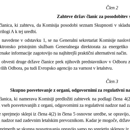
Člen 2
Zahteve držav članic za posodobitev
anica, ki zahteva, da Komisija posodobi seznam Skupnosti v skladu 
ilogi A k tej uredbi.
navedene v odstavku 1, se na Generalni sekretariat Komisije naslovijo
ektronsko pristojnim službam Generalnega direktorata za energetiko
enake informacije zagotovijo na najhitrejši praktični alternativni način.
obvesti druge države članice prek njihovih predstavnikov v Odboru z
vilih Odbora, pa tudi Evropsko agencijo za varnost v letalstvu.
Člen 3
Skupno posvetovanje z organi, odgovornimi za regulativni 
anica, ki namerava Komisiji predložiti zahtevek na podlagi člena 4(
ri vseh posvetovanjih z organi, odgovornimi za regulativni nadzor nad 
sprejmejo sklepi iz člena 4(2) in člena 5 osnovne uredbe, se opravijo,
ni nadzor nad zadevnim letalskim prevoznikom. Kadar je mogoče, države
primerih se skupna posvetovanja opravijo samo po sprejetju sklepov iz 