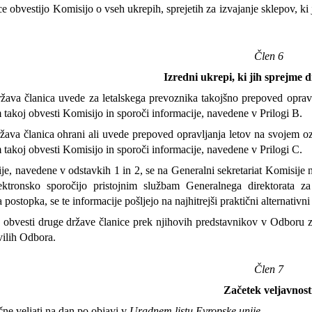
e obvestijo Komisijo o vseh ukrepih, sprejetih za izvajanje sklepov, ki 
Člen 6
Izredni ukrepi, ki jih sprejme 
ava članica uvede za letalskega prevoznika takojšno prepoved oprav
 takoj obvesti Komisijo in sporoči informacije, navedene v Prilogi B.
ava članica ohrani ali uvede prepoved opravljanja letov na svojem o
 takoj obvesti Komisijo in sporoči informacije, navedene v Prilogi C.
e, navedene v odstavkih 1 in 2, se na Generalni sekretariat Komisije na
lektronsko sporočijo pristojnim službam Generalnega direktorata 
 postopka, se te informacije pošljejo na najhitrejši praktični alternativni
obvesti druge države članice prek njihovih predstavnikov v Odboru z
vilih Odbora.
Člen 7
Začetek veljavnost
ne veljati na dan po objavi v
Uradnem listu Evropske unije
.