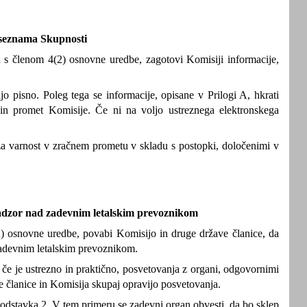
 seznama Skupnosti
s členom 4(2) osnovne uredbe, zagotovi Komisiji informacije,
 pisno. Poleg tega se informacije, opisane v Prilogi A, hkrati
 in promet Komisije. Če ni na voljo ustreznega elektronskega
a varnost v zračnem prometu v skladu s postopki, določenimi v
nadzor nad zadevnim letalskim prevoznikom
2) osnovne uredbe, povabi Komisijo in druge države članice, da
zadevnim letalskim prevoznikom.
 če je ustrezno in praktično, posvetovanja z organi, odgovornimi
 članice in Komisija skupaj opravijo posvetovanja.
odstavka 2. V tem primeru se zadevni organ obvesti, da bo sklep