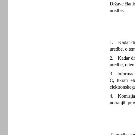
Države članic
uredbe.
1. Kadar drž
uredbe, o tem
2. Kadar drž
uredbe, o tem
3. Informacij
C, hkrati e
elektronskega
4. Komisija 
notranjih pra
Ta uredba zač