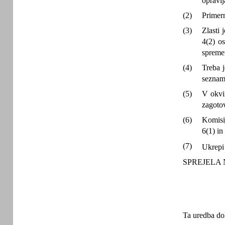
opravlj
(2)
Primern
(3)
Zlasti 
4(2) o
spreme
(4)
Treba j
seznam
(5)
V okvi
zagotov
(6)
Komisij
6(1) in
(7)
Ukrepi
SPREJELA
Ta uredba dol