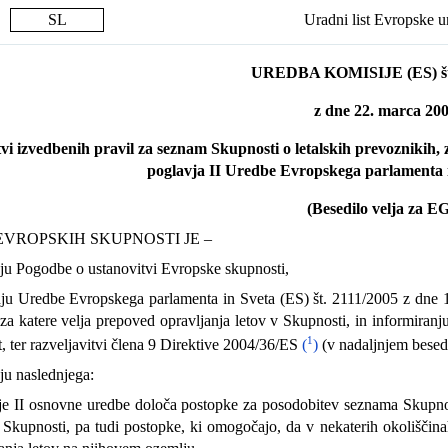
SL
Uradni list Evropske u
UREDBA KOMISIJE (ES) št.
z dne 22. marca 20
tvi izvedbenih pravil za seznam Skupnosti o letalskih prevoznikih, 
poglavja II Uredbe Evropskega parlamenta i
(Besedilo velja za E
EVROPSKIH SKUPNOSTI JE –
ju Pogodbe o ustanovitvi Evropske skupnosti,
ju Uredbe Evropskega parlamenta in Sveta (ES) št. 2111/2005 z dne 1
za katere velja prepoved opravljanja letov v Skupnosti, in informiranj
1
et, ter razveljavitvi člena 9 Direktive 2004/36/ES
(
)
(v nadaljnjem besedi
ju naslednjega:
je II osnovne uredbe določa postopke za posodobitev seznama Skupnosti
v Skupnosti, pa tudi postopke, ki omogočajo, da v nekaterih okoliščin