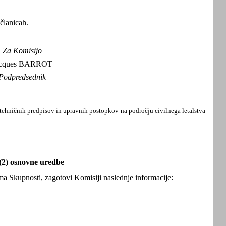
članicah.
Za Komisijo
acques BARROT
Podpredsednik
tehničnih predpisov in upravnih postopkov na področju civilnega letalstva
 4(2) osnovne uredbe
a Skupnosti, zagotovi Komisiji naslednje informacije: