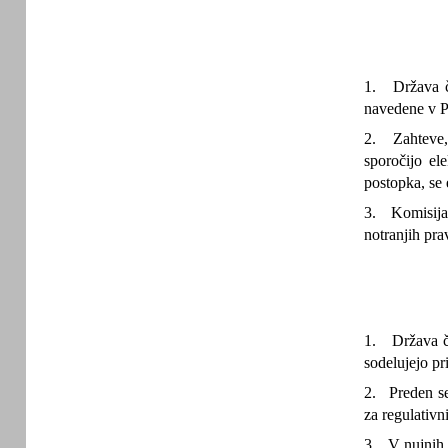
1. Država čl
navedene v Pr
2. Zahteve, 
sporočijo el
postopka, se 
3. Komisija 
notranjih pra
1. Država čl
sodelujejo p
2. Preden se 
za regulativ
3. V nujnih 