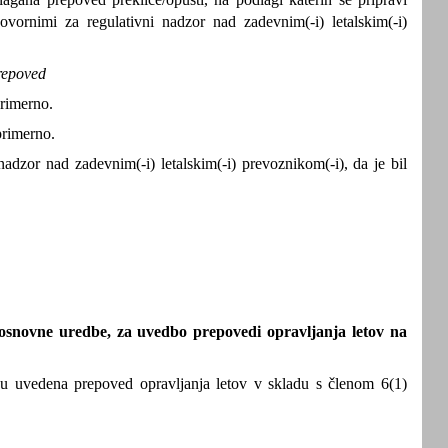
ovornimi za regulativni nadzor nad zadevnim(-i) letalskim(-i)
repoved
primerno.
primerno.
nadzor nad zadevnim(-i) letalskim(-i) prevoznikom(-i), da je bil
) osnovne uredbe, za uvedbo prepovedi opravljanja letov na
lju uvedena prepoved opravljanja letov v skladu s členom 6(1)