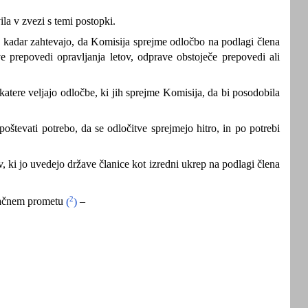
la v zvezi s temi postopki.
ce, kadar zahtevajo, da Komisija sprejme odločbo na podlagi člena
prepovedi opravljanja letov, odprave obstoječe prepovedi ali
atere veljajo odločbe, ki jih sprejme Komisija, da bi posodobila
evati potrebo, da se odločitve sprejmejo hitro, in po potrebi
v, ki jo uvedejo države članice kot izredni ukrep na podlagi člena
2
zračnem prometu
(
)
–