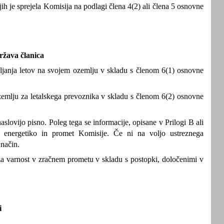
jih je sprejela Komisija na podlagi člena 4(2) ali člena 5 osnovne
država članica
ljanja letov na svojem ozemlju v skladu s členom 6(1) osnovne
zemlju za letalskega prevoznika v skladu s členom 6(2) osnovne
slovijo pisno. Poleg tega se informacije, opisane v Prilogi B ali
za energetiko in promet Komisije. Če ni na voljo ustreznega
 način.
a varnost v zračnem prometu v skladu s postopki, določenimi v
i