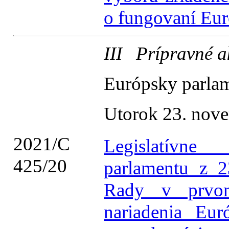
o fungovaní Eur
III Prípravné a
Európsky parla
Utorok 23. nov
2021/C
Legislatívn
425/20
parlamentu z 2
Rady v prvom 
nariadenia Eu