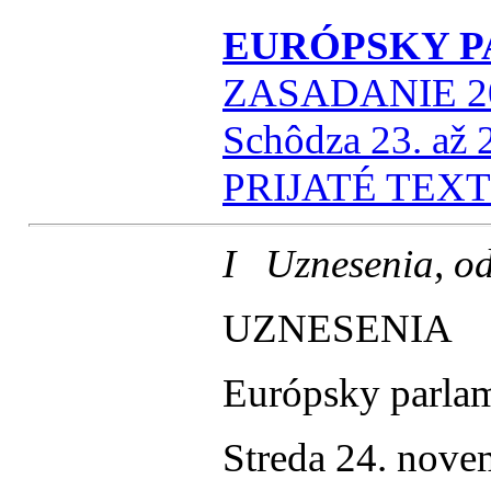
EURÓPSKY 
ZASADANIE 20
Schôdza 23. až 
PRIJATÉ TEX
I Uznesenia, od
UZNESENIA
Európsky parla
Streda 24. nov