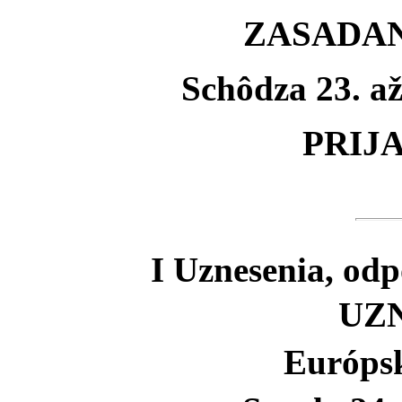
ZASADANI
Schôdza 23. a
PRIJ
I Uznesenia, odp
UZ
Európs