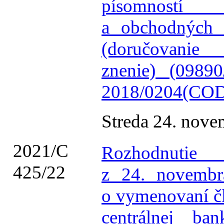
písomností
a obchodných v
(doručovanie 
znenie) (0989
2018/0204(COD
Streda 24. nov
2021/C
Rozhodnutie
425/22
z 24. novembr
o vymenovaní č
centrálnej b