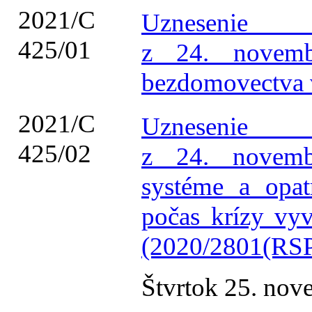
2021/C
Uznesenie 
425/01
z 24. novemb
bezdomovectva 
2021/C
Uznesenie 
425/02
z 24. novem
systéme a opat
počas krízy vy
(2020/2801(RSP
Štvrtok 25. no