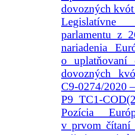
dovozných kvót
Legislatívn
parlamentu z 
nariadenia Eu
o uplatňovaní
dovozných kv
C9-0274/2020 
P9_TC1-COD(2
Pozícia Európ
v prvom čítaní