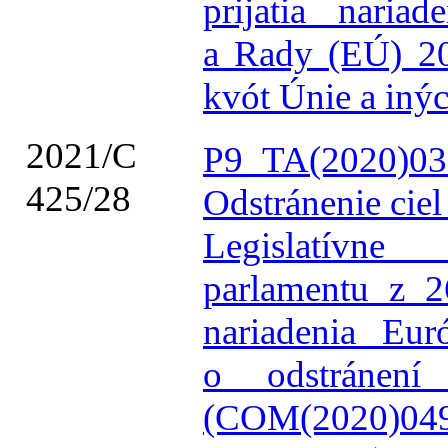
prijatia naria
a Rady (EÚ) 20
kvót Únie a iný
2021/C
P9_TA(2020)03
425/28
Odstránenie ciel
Legislatívn
parlamentu z 
nariadenia Eu
o odstránení
(COM(2020)