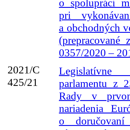
o spolupráci m
pri vykonáva
a obchodných v
(prepracované 
0357/2020 – 2
2021/C
Legislatívn
425/21
parlamentu z 2
Rady v prvom 
nariadenia Eu
o doručovan