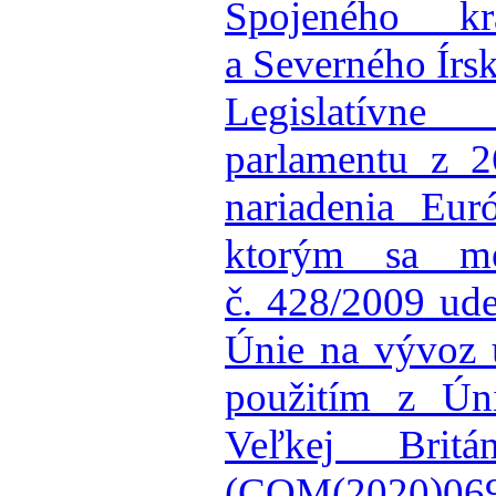
Spojeného kr
a Severného Írs
Legislatívn
parlamentu z 
nariadenia Eur
ktorým sa me
č. 428/2009 ud
Únie na vývoz 
použitím z Ún
Veľkej Brit
(COM(2020)