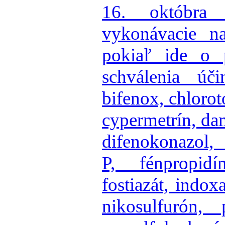
16. októbra
vykonávacie na
pokiaľ ide o p
schválenia úči
bifenox, chlorot
cypermetrín, da
difenokonazol,
P, fénpropidín
fostiazát, indo
nikosulfurón, 