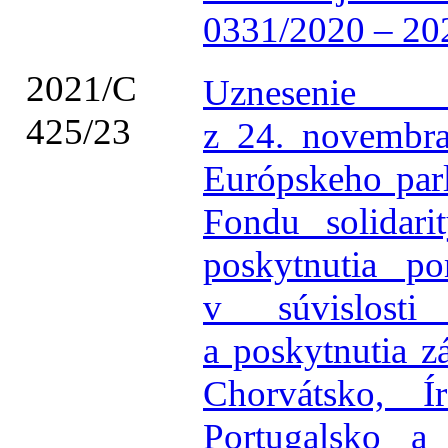
0331/2020 – 20
2021/C
Uznesenie 
425/23
z 24. novembra
Európskeho par
Fondu solidari
poskytnutia p
v súvislost
a poskytnutia z
Chorvátsko, Í
Portugalsko a 