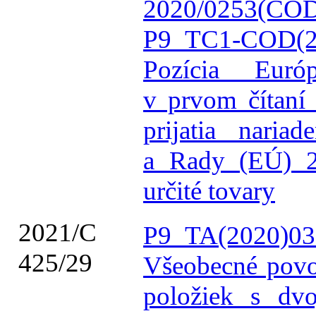
2020/0253(COD
P9_TC1-COD(2
Pozícia Európ
v prvom čítaní
prijatia naria
a Rady (EÚ) 2
určité tovary
2021/C
P9_TA(2020)03
425/29
Všeobecné povo
položiek s dv