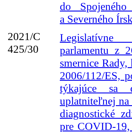
do Spojeného 
a Severného Írs
2021/C
Legislatívn
425/30
parlamentu z 
smernice Rady, 
2006/112/ES, po
týkajúce sa 
uplatniteľnej n
diagnostické z
pre COVID-19, p