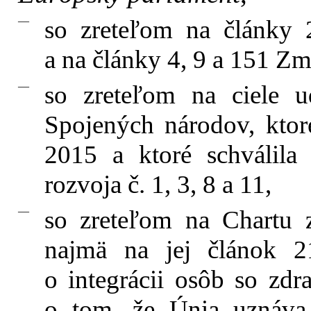
—
so zreteľom na články 
a na články 4, 9 a 151 Z
—
so zreteľom na ciele u
Spojených národov, ktoré 
2015 a ktoré schválila
rozvoja č. 1, 3, 8 a 11,
—
so zreteľom na Chartu 
najmä na jej článok 21
o integrácii osôb so zd
o tom, že Únia uznáva 