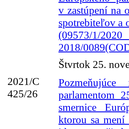
v zastúpení na 
spotrebiteľov a
(09573/1/2
2018/0089(COD
Štvrtok 25. no
2021/C
Pozmeňujúce 
425/26
parlamentom 2
smernice Euró
ktorou sa mení