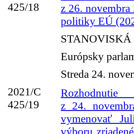
425/18
z 26. novembra
politiky EÚ (2
STANOVISKÁ
Európsky parla
Streda 24. nov
2021/C
Rozhodnutie
425/19
z 24. novembr
vymenovať Jul
výboru zriaden