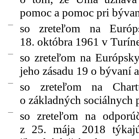
pomoc a pomoc pri bývan
—
so zreteľom na Európs
18. októbra 1961 v Turíne
—
so zreteľom na Európsky 
jeho zásadu 19 o bývaní
—
so zreteľom na Char
o základných sociálnych 
—
so zreteľom na odporúč
z 25. mája 2018 týkaj