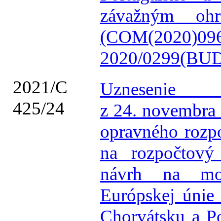
závažným ohr
(COM(2020)
2020/0299(BUD
2021/C
Uznesenie 
425/24
z 24. novembra 
opravného rozpo
na rozpočtový
návrh na mobi
Európskej únie
Chorvátsku a Po