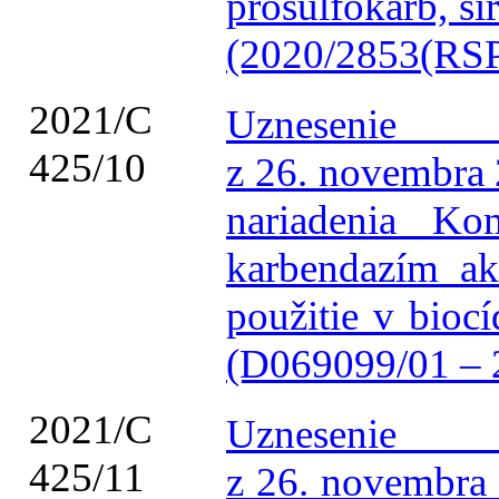
prosulfokarb, sír
(2020/2853(RSP
2021/C
Uznesenie 
425/10
z 26. novembra
nariadenia Ko
karbendazím ak
použitie v bioc
(D069099/01 – 
2021/C
Uznesenie 
425/11
z 26. novembra