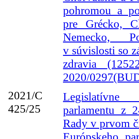
pohromou a pos
pre Grécko, Ch
Nemecko, Po
v súvislosti so
zdravia (125
2020/0297(BUD
2021/C
Legislatívn
425/25
parlamentu z 2
Rady v prvom čít
Európskeho pa