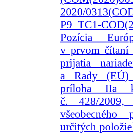
2020/0313(COD
P9_TC1-COD(2
Pozícia Európ
v prvom čítaní
prijatia naria
a Rady (EÚ)
príloha IIa
č. 428/2009,
všeobecného 
určitých položi