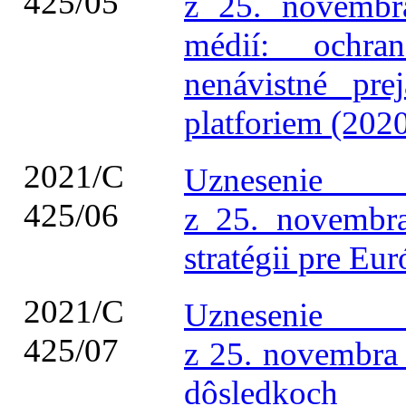
425/05
z 25. novembr
médií: ochr
nenávistné pre
platforiem (202
2021/C
Uznesenie 
425/06
z 25. novembra
stratégii pre Eu
2021/C
Uznesenie 
425/07
z 25. novembra 
dôsledkoc