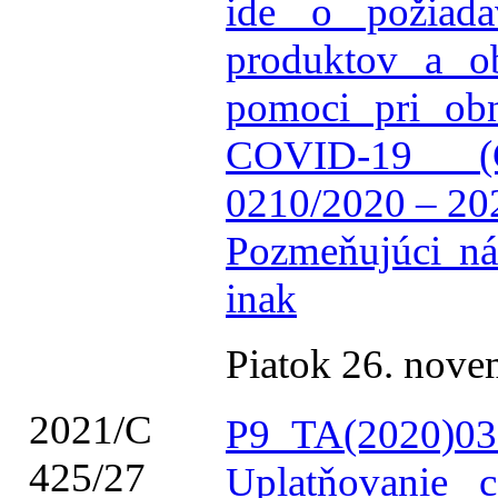
ide o požiada
produktov a o
pomoci pri ob
COVID-19 (
0210/2020 – 2
Pozmeňujúci ná
inak
Piatok 26. nov
2021/C
P9_TA(2020)03
425/27
Uplatňovanie 