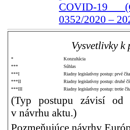
COVID-19 (
0352/2020 – 20
Vysvetlivky 
*
Konzultácia
***
Súhlas
***I
Riadny legislatívny postup: prvé čít
***II
Riadny legislatívny postup: druhé čí
***III
Riadny legislatívny postup: tretie čít
(Typ postupu závisí od 
v návrhu aktu.)
Pozmeňujúce návrhy Európ