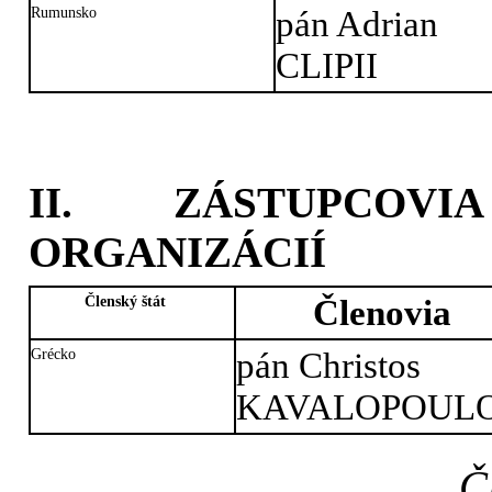
Rumunsko
pán Adrian
CLIPII
II. ZÁSTUPCOVIA
ORGANIZÁCIÍ
Členský štát
Členovia
Grécko
pán Christos
KAVALOPOUL
Č