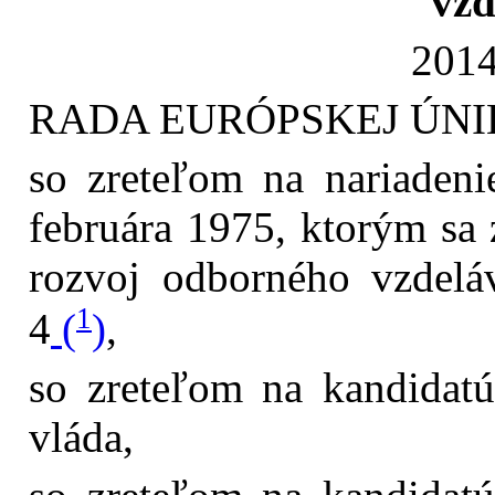
vzd
2014
RADA EURÓPSKEJ ÚNI
so zreteľom na nariaden
februára 1975, ktorým sa 
rozvoj odborného vzdelá
1
4
(
)
,
so zreteľom na kandidatúr
vláda,