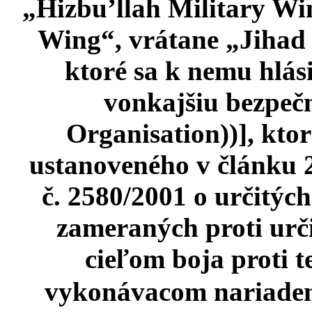
„Hizbu’llah Military Win
Wing“, vrátane „Jihad 
ktoré sa k nemu hlási
vonkajšiu bezpečn
Organisation))], kto
ustanoveného v článku 2
č. 2580/2001 o určitýc
zameraných proti urč
cieľom boja proti 
vykonávacom nariaden