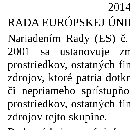
2014
RADA EURÓPSKEJ ÚNI
Nariadením Rady (ES) č.
2001 sa ustanovuje zm
prostriedkov, ostatných f
zdrojov, ktoré patria dot
či nepriameho sprístupň
prostriedkov, ostatných f
zdrojov tejto skupine.