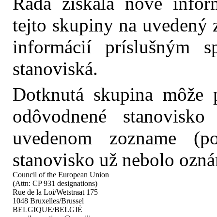
Rada získala nové inform
tejto skupiny na uvedený 
informácií príslušným 
stanoviská.
Dotknutá skupina môže p
odôvodnené stanovisk
uvedenom zozname (po
stanovisko už nebolo ozná
Council of the European Union
(Attn: CP 931 designations)
Rue de la Loi/Wetstraat 175
1048 Bruxelles/Brussel
BELGIQUE/BELGIË