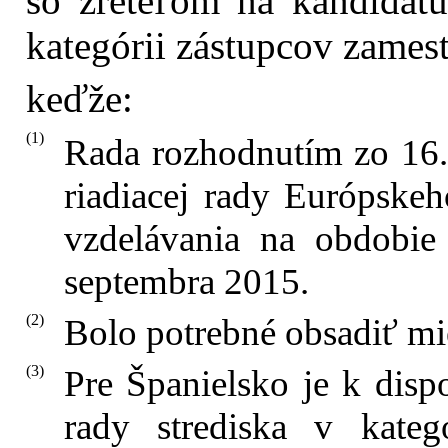
so zreteľom na kandidatú
kategórii zástupcov zames
keďže:
(1)
Rada rozhodnutím zo 16.
riadiacej rady Európskeh
vzdelávania na obdobie
septembra 2015.
(2)
Bolo potrebné obsadiť mi
(3)
Pre Španielsko je k dispo
rady strediska v kateg