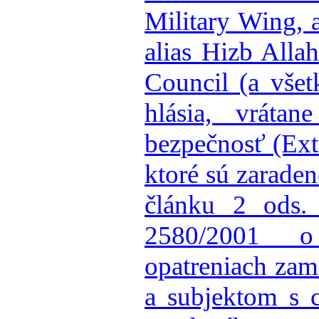
Military Wing, 
alias Hizb Alla
Council (a všet
hlásia, vrátan
bezpečnosť (Exte
ktoré sú zarade
článku 2 ods.
2580/2001 o
opatreniach zam
a subjektom s c