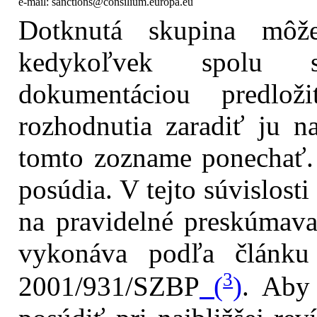
e-mail: sanctions@consilium.europa.eu
Dotknutá skupina môž
kedykoľvek spolu 
dokumentáciou predlož
rozhodnutia zaradiť ju 
tomto zozname ponechať. 
posúdia. V tejto súvislost
na pravidelné preskúmava
vykonáva podľa článku
3
2001/931/SZBP
(
)
. Aby