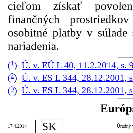
cieľom získať povole
finančných prostriedko
osobitné platby v súlade
nariadenia.
1
(
)
Ú. v. EÚ L 40, 11.2.2014, s. 
2
(
)
Ú. v. ES L 344, 28.12.2001, s
3
(
)
Ú. v. ES L 344, 28.12.2001, s
Európ
SK
17.4.2014
Úradný v