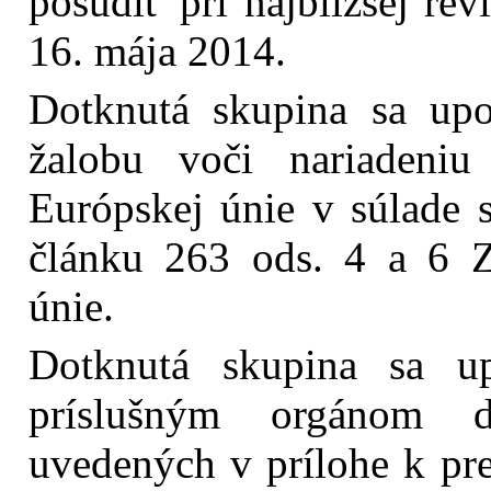
posúdiť pri najbližšej rev
16. mája 2014.
Dotknutá skupina sa up
žalobu voči nariaden
Európskej únie v súlade
článku 263 ods. 4 a 6 
únie.
Dotknutá skupina sa u
príslušným orgánom d
uvedených v prílohe k pr