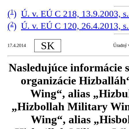
1
(
)
Ú. v. EÚ C 218, 13.9.2003, s.
2
(
)
Ú. v. EÚ C 120, 26.4.2013, s.
SK
17.4.2014
Úradný v
Nasledujúce informácie s
organizácie Hizballáh“
Wing“, alias „Hizbul
„Hizbollah Military Win
Wing“, alias „Hisbol