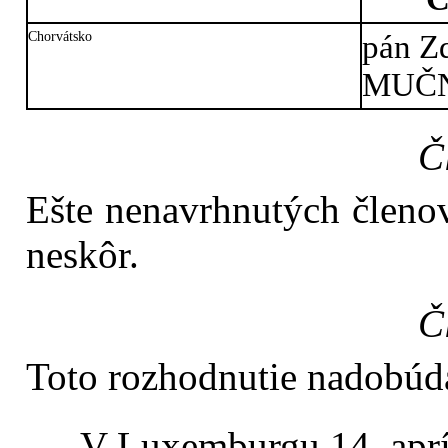
Chorvátsko
pán Z
MUČ
Č
Ešte nenavrhnutých členo
neskôr.
Č
Toto rozhodnutie nadobúda
V Luxemburgu 14. aprí