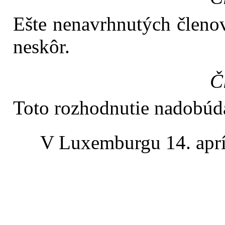
Ešte nenavrhnutých členo
neskôr.
Č
Toto rozhodnutie nadobúda
V Luxemburgu 14. aprí