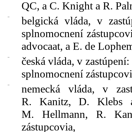
QC, a C. Knight a R. Palm
–
belgická vláda, v zastú
splnomocnení zástupcovi
advocaat, a E. de Lophem
–
česká vláda, v zastúpení:
splnomocnení zástupcovi
–
nemecká vláda, v zas
R. Kanitz, D. Klebs 
M. Hellmann, R. Kani
zástupcovia,