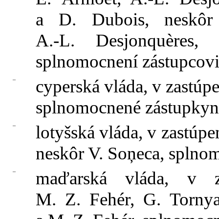
a D. Dubois, neskôr
A.‑L. Desjonquères
splnomocnení zástupcovi
–
cyperská vláda, v zastúp
splnomocnené zástupkyn
–
lotyšská vláda, v zastúpe
neskôr V. Soņeca, splno
–
maďarská vláda, v z
M. Z. Fehér, G. Torny