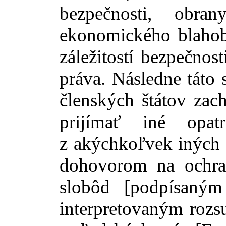
bezpečnosti, obran
ekonomického blahoby
záležitostí bezpečnost
práva. Následne táto
členských štátov zac
prijímať iné opa
z akýchkoľvek iných
dohovorom na ochra
slobôd [podpísaný
interpretovaným rozs