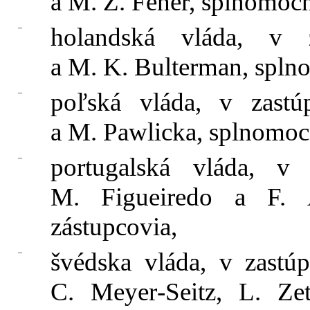
a M. Z. Fehér, splnomocn
–
holandská vláda, v z
a M. K. Bulterman, spln
–
poľská vláda, v zastú
a M. Pawlicka, splnomoc
–
portugalská vláda, v 
M. Figueiredo a F. 
zástupcovia,
–
švédska vláda, v zastú
C. Meyer‑Seitz, L. Zet