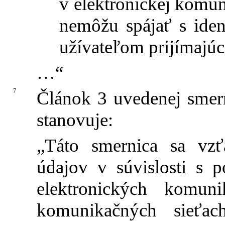
v elektronickej komuni
nemôžu spájať s iden
užívateľom prijímajúc
…“
7
Článok 3 uvedenej smer
stanovuje:
„Táto smernica sa vzť
údajov v súvislosti s 
elektronických komun
komunikačných sieťac