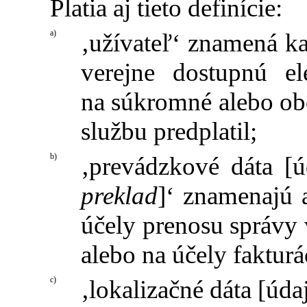
Platia aj tieto definície:
a)
‚užívateľ‘ znamená k
verejne dostupnú e
na súkromné alebo obc
službu predplatil;
b)
‚prevádzkové dáta [
preklad
]‘ znamenajú 
účely prenosu správy 
alebo na účely fakturá
c)
‚lokalizačné dáta [úd