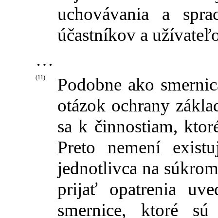
uchovávania a spra
účastníkov a užívateľ
…
(11)
Podobne ako smernica
otázok ochrany zákla
sa k činnostiam, kto
Preto nemení exist
jednotlivca na súkro
prijať opatrenia uv
smernice, ktoré sú