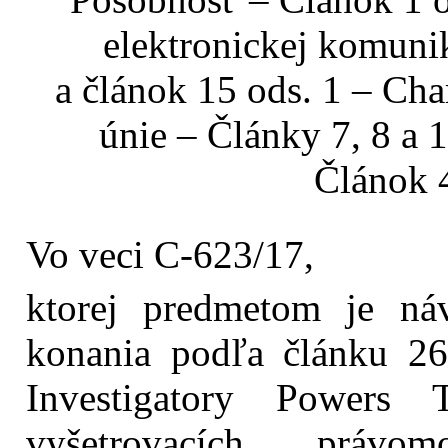
elektronickej komuni
a článok 15 ods. 1 – Ch
únie – Články 7, 8 a 1
Článok 
Vo veci C‑623/17,
ktorej predmetom je náv
konania podľa článku 2
Investigatory Powers 
vyšetrovacích právom