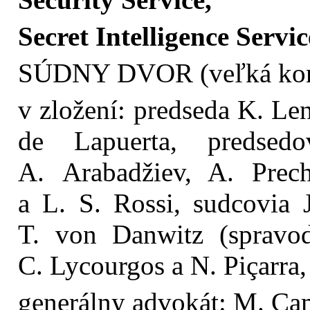
Secret Intelligence Servic
SÚDNY DVOR (veľká kom
v zložení: predseda K. Le
de Lapuerta, predsed
A. Arabadžiev, A. Prec
a L. S. Rossi, sudcovia 
T. von Danwitz (spravod
C. Lycourgos a N. Piçarra,
generálny advokát: M. C