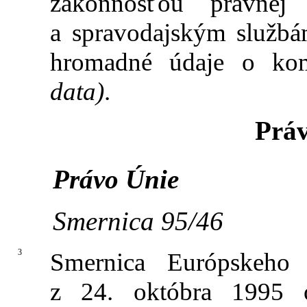
zákonnosťou právnej 
a spravodajským službá
hromadné údaje o ko
data)
.
Prá
Právo Únie
Smernica 95/46
3
Smernica Európskeho
z 24. októbra 1995 o