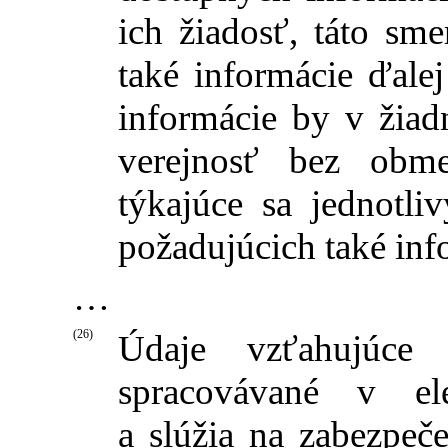
ich žiadosť, táto sm
také informácie ďale
informácie by v žiad
verejnosť bez obm
týkajúce sa jednotli
požadujúcich také inf
…
(26)
Údaje vzťahujúce
spracovávané v ele
a slúžia na zabezpeče