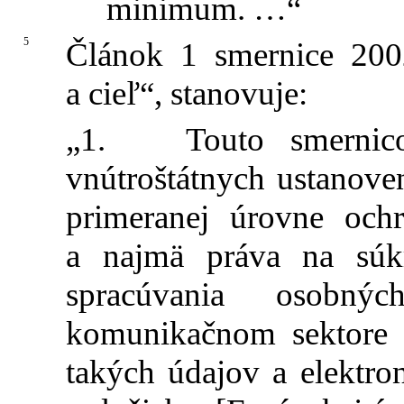
minimum. …“
5
Článok 1 smernice 2002
a cieľ“, stanovuje:
„1. Touto smernicou
vnútroštátnych ustanov
primeranej úrovne och
a najmä práva na súk
spracúvania osobný
komunikačnom sektore 
takých údajov a elektr