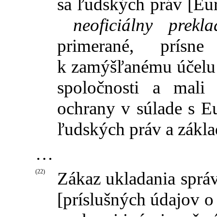
sa ľudských práv [Eu
neoficiálny prekla
primerané, prísn
k zamýšľanému účelu 
spoločnosti a mali
ochrany v súlade s 
ľudských práv a zákl
…
(22)
Zákaz ukladania sprá
[príslušných údajov o