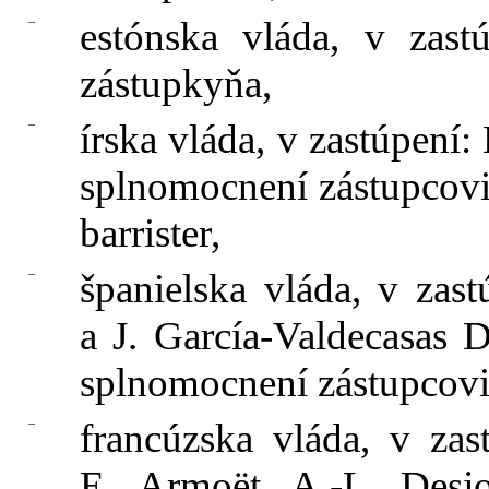
–
estónska vláda, v zast
zástupkyňa,
–
írska vláda, v zastúpení
splnomocnení zástupcovi
barrister,
–
španielska vláda, v zas
a J. García‑Valdecasas 
splnomocnení zástupcovi
–
francúzska vláda, v za
E. Armoët, A.‑L. Desjo