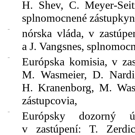
H. Shev, C. Meyer‑Seit
splnomocnené zástupkyn
–
nórska vláda, v zastúp
a J. Vangsnes, splnomocn
–
Európska komisia, v za
M. Wasmeier, D. Nardi 
H. Kranenborg, M. Was
zástupcovia,
–
Európsky dozorný ú
v zastúpení: T. Zerd