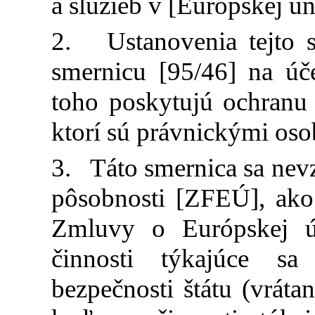
a služieb v [Európskej úni
2. Ustanovenia tejto s
smernicu [95/46] na ú
toho poskytujú ochranu
ktorí sú právnickými oso
3. Táto smernica sa nevz
pôsobnosti [ZFEÚ], ako
Zmluvy o Európskej ú
činnosti týkajúce sa 
bezpečnosti štátu (vrát