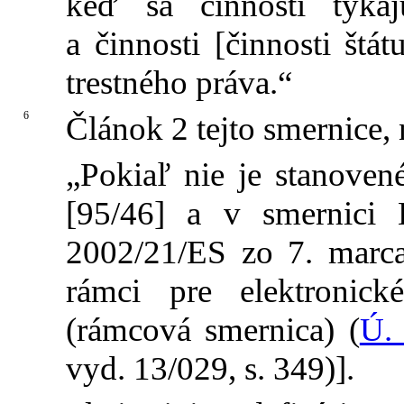
keď sa činnosti týkajú
a činnosti [činnosti štá
trestného práva.“
6
Článok 2 tejto smernice, 
„Pokiaľ nie je stanovené
[95/46] a v smernici
2002/21/ES zo 7. marc
rámci pre elektronic
(rámcová smernica) (
Ú.
vyd. 13/029, s. 349)].