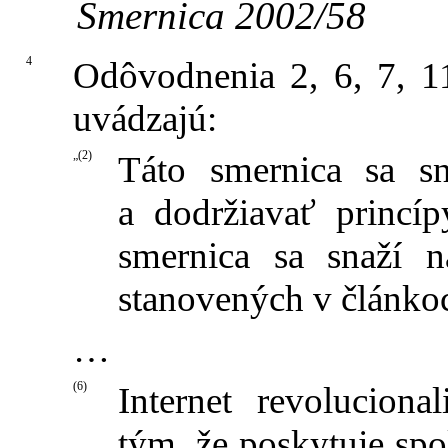
Smernica 2002/58
4
Odôvodnenia 2, 6, 7, 1
uvádzajú:
„(2)
Táto smernica sa sn
a dodržiavať princí
smernica sa snaží 
stanovených v článkoc
…
(6)
Internet revoluciona
tým, že poskytuje spo