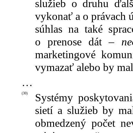
služieb o druhu ďalš
vykonať a o právach ú
súhlas na také sprac
o prenose dát –
ne
marketingové komun
vymazať alebo by ma
…
(30)
Systémy poskytovani
sietí a služieb by m
obmedzený počet ne