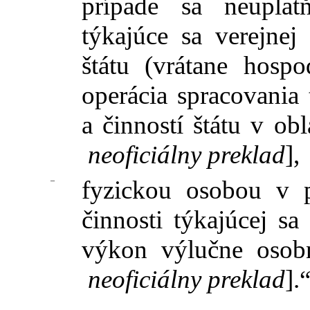
prípade sa neuplat
týkajúce sa verejnej
štátu (vrátane hospo
operácia spracovania t
a činností štátu v ob
neoficiálny preklad
],
–
fyzickou osobou v p
činnosti týkajúcej s
výkon výlučne osob
neoficiálny preklad
].