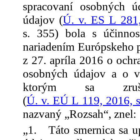
spracovaní osobných 
údajov (
Ú. v. ES L 281,
s. 355) bola s účinno
nariadením Európskeho 
z 27. apríla 2016 o ochr
osobných údajov a o v
ktorým sa zruš
(
Ú. v. EÚ L 119, 2016, s
nazvaný „Rozsah“, znel:
„1. Táto smernica sa u