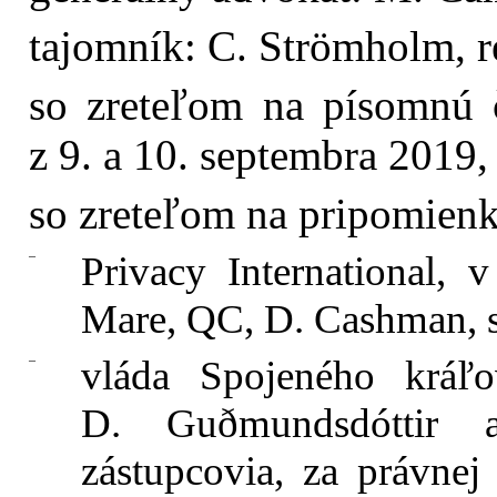
tajomník: C. Strömholm, r
so zreteľom na písomnú 
z 9. a 10. septembra 2019,
so zreteľom na pripomienky
–
Privacy International, 
Mare, QC, D. Cashman, so
–
vláda Spojeného kráľo
D. Guðmundsdóttir 
zástupcovia, za právne