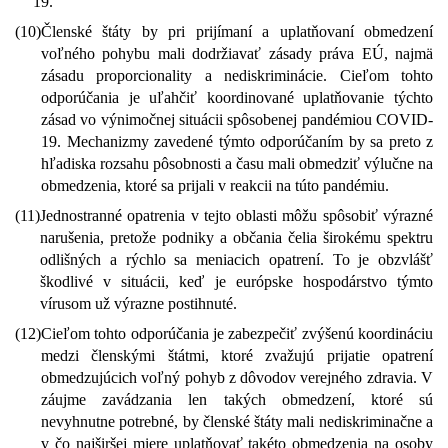
19.
(10)
Členské štáty by pri prijímaní a uplatňovaní obmedzení
voľného pohybu mali dodržiavať zásady práva EÚ, najmä
zásadu proporcionality a nediskriminácie. Cieľom tohto
odporúčania je uľahčiť koordinované uplatňovanie týchto
zásad vo výnimočnej situácii spôsobenej pandémiou COVID-
19. Mechanizmy zavedené týmto odporúčaním by sa preto z
hľadiska rozsahu pôsobnosti a času mali obmedziť výlučne na
obmedzenia, ktoré sa prijali v reakcii na túto pandémiu.
(11)
Jednostranné opatrenia v tejto oblasti môžu spôsobiť výrazné
narušenia, pretože podniky a občania čelia širokému spektru
odlišných a rýchlo sa meniacich opatrení. To je obzvlášť
škodlivé v situácii, keď je európske hospodárstvo týmto
vírusom už výrazne postihnuté.
(12)
Cieľom tohto odporúčania je zabezpečiť zvýšenú koordináciu
medzi členskými štátmi, ktoré zvažujú prijatie opatrení
obmedzujúcich voľný pohyb z dôvodov verejného zdravia. V
záujme zavádzania len takých obmedzení, ktoré sú
nevyhnutne potrebné, by členské štáty mali nediskriminačne a
v čo najširšej miere uplatňovať takéto obmedzenia na osoby