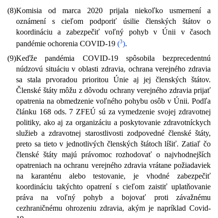
(8)
Komisia od marca 2020 prijala niekoľko usmernení a
oznámení s cieľom podporiť úsilie členských štátov o
koordináciu a zabezpečiť voľný pohyb v Únii v časoch
3
pandémie ochorenia COVID-19
(
)
.
(9)
Keďže pandémia COVID-19 spôsobila bezprecedentnú
núdzovú situáciu v oblasti zdravia, ochrana verejného zdravia
sa stala prvoradou prioritou Únie aj jej členských štátov.
Členské štáty môžu z dôvodu ochrany verejného zdravia prijať
opatrenia na obmedzenie voľného pohybu osôb v Únii. Podľa
článku 168 ods. 7 ZFEÚ sú za vymedzenie svojej zdravotnej
politiky, ako aj za organizáciu a poskytovanie zdravotníckych
služieb a zdravotnej starostlivosti zodpovedné členské štáty,
preto sa tieto v jednotlivých členských štátoch líšiť. Zatiaľ čo
členské štáty majú právomoc rozhodovať o najvhodnejších
opatreniach na ochranu verejného zdravia vrátane požiadaviek
na karanténu alebo testovanie, je vhodné zabezpečiť
koordináciu takýchto opatrení s cieľom zaistiť uplatňovanie
práva na voľný pohyb a bojovať proti závažnému
cezhraničnému ohrozeniu zdravia, akým je napríklad Covid-