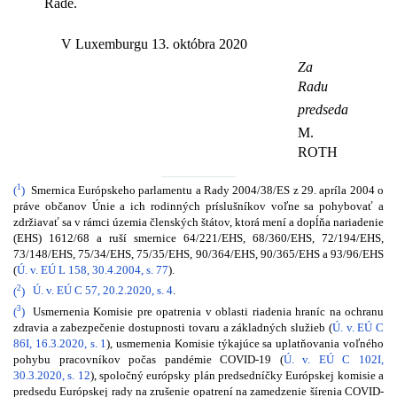
Rade.
V Luxemburgu 13. októbra 2020
Za
Radu
predseda
M.
ROTH
1
(
)
Smernica Európskeho parlamentu a Rady 2004/38/ES z 29. apríla 2004 o
práve občanov Únie a ich rodinných príslušníkov voľne sa pohybovať a
zdržiavať sa v rámci územia členských štátov, ktorá mení a dopĺňa nariadenie
(EHS) 1612/68 a ruší smernice 64/221/EHS, 68/360/EHS, 72/194/EHS,
73/148/EHS, 75/34/EHS, 75/35/EHS, 90/364/EHS, 90/365/EHS a 93/96/EHS
(
Ú. v. EÚ L 158, 30.4.2004, s. 77
).
2
(
)
Ú. v. EÚ C 57, 20.2.2020, s. 4
.
3
(
)
Usmernenia Komisie pre opatrenia v oblasti riadenia hraníc na ochranu
zdravia a zabezpečenie dostupnosti tovaru a základných služieb (
Ú. v. EÚ C
86I, 16.3.2020, s. 1
), usmernenia Komisie týkajúce sa uplatňovania voľného
pohybu pracovníkov počas pandémie COVID-19 (
Ú. v. EÚ C 102I,
30.3.2020, s. 12
), spoločný európsky plán predsedníčky Európskej komisie a
predsedu Európskej rady na zrušenie opatrení na zamedzenie šírenia COVID-