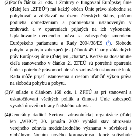
(2)
Podľa článku 21 ods. 1 Zmluvy o fungovaní Európskej únie
(ďalej len „ZFEÚ“) má každý občan Únie právo slobodne sa
pohybovať a zdržiavať na území členských štátov, pričom
podlieha obmedzeniam a podmienkam ustanoveným v
zmluvách a v opatreniach prijatých na ich vykonanie.
Uplatňovanie uvedeného práva sa zabezpečuje smernicou
1
Európskeho parlamentu a Rady 2004/38/ES
(
)
. Slobodu
pohybu a pobytu zabezpečuje aj článok 45 Charty základných
práv Európskej únie (ďalej len „charta“). Keďže na dosiahnutie
cieľa stanoveného v článku 21 ZFEÚ sú potrebné opatrenia
Únie a potrebné právomoci nie sú v zmluvách ustanovené inak,
Rada môže prijať ustanovenia s cieľom uľahčiť výkon práva
na slobodu pohybu a pobytu.
(3)
V súlade s článkom 168 ods. 1 ZFEÚ sa pri stanovení a
uskutočňovaní všetkých politík a činností Únie zabezpečí
vysoká úroveň ochrany ľudského zdravia.
(4)
Generálny riaditeľ Svetovej zdravotníckej organizácie (ďalej
len „WHO“) 30. januára 2020 vyhlásil stav ohrozenia
verejného zdravia medzinárodného významu v súvislosti s
globálnym šírením nového koronavírusu, ktorý spôsobuje