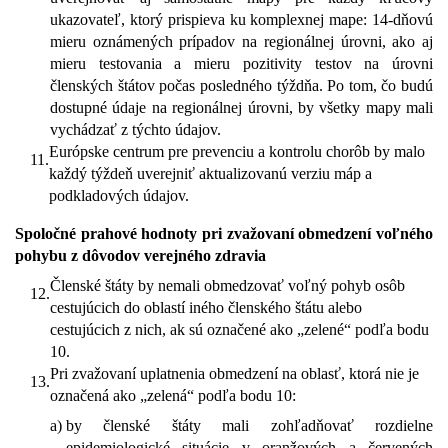
ukazovateľ, ktorý prispieva ku komplexnej mape: 14-dňovú
mieru oznámených prípadov na regionálnej úrovni, ako aj
mieru testovania a mieru pozitivity testov na úrovni
členských štátov počas posledného týždňa. Po tom, čo budú
dostupné údaje na regionálnej úrovni, by všetky mapy mali
vychádzať z týchto údajov.
Európske centrum pre prevenciu a kontrolu chorôb by malo
11.
každý týždeň uverejniť aktualizovanú verziu máp a
podkladových údajov.
Spoločné prahové hodnoty pri zvažovaní obmedzení voľného
pohybu z dôvodov verejného zdravia
Členské štáty by nemali obmedzovať voľný pohyb osôb
12.
cestujúcich do oblastí iného členského štátu alebo
cestujúcich z nich, ak sú označené ako „zelené“ podľa bodu
10.
Pri zvažovaní uplatnenia obmedzení na oblasť, ktorá nie je
13.
označená ako „zelená“ podľa bodu 10:
a)
by členské štáty mali zohľadňovať rozdielne
epidemiologické situácie v oranžových a červených