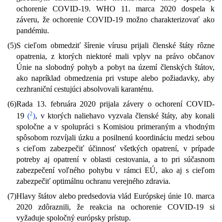
ochorenie COVID-19. WHO 11. marca 2020 dospela k
záveru, že ochorenie COVID-19 možno charakterizovať ako
pandémiu.
(5)
S cieľom obmedziť šírenie vírusu prijali členské štáty rôzne
opatrenia, z ktorých niektoré mali vplyv na právo občanov
Únie na slobodný pohyb a pobyt na území členských štátov,
ako napríklad obmedzenia pri vstupe alebo požiadavky, aby
cezhraniční cestujúci absolvovali karanténu.
(6)
Rada 13. februára 2020 prijala závery o ochorení COVID-
2
19
(
)
, v ktorých naliehavo vyzvala členské štáty, aby konali
spoločne a v spolupráci s Komisiou primeraným a vhodným
spôsobom rozvíjali úzku a posilnenú koordináciu medzi sebou
s cieľom zabezpečiť účinnosť všetkých opatrení, v prípade
potreby aj opatrení v oblasti cestovania, a to pri súčasnom
zabezpečení voľného pohybu v rámci EÚ, ako aj s cieľom
zabezpečiť optimálnu ochranu verejného zdravia.
(7)
Hlavy štátov alebo predsedovia vlád Európskej únie 10. marca
2020 zdôraznili, že reakcia na ochorenie COVID-19 si
vyžaduje spoločný európsky prístup.