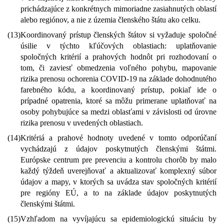
prichádzajúce z konkrétnych mimoriadne zasiahnutých oblastí
alebo regiónov, a nie z územia členského štátu ako celku.
(13)
Koordinovaný prístup členských štátov si vyžaduje spoločné
úsilie v týchto kľúčových oblastiach: uplatňovanie
spoločných kritérií a prahových hodnôt pri rozhodovaní o
tom, či zaviesť obmedzenia voľného pohybu, mapovanie
rizika prenosu ochorenia COVID-19 na základe dohodnutého
farebného kódu, a koordinovaný prístup, pokiaľ ide o
prípadné opatrenia, ktoré sa môžu primerane uplatňovať na
osoby pohybujúce sa medzi oblasťami v závislosti od úrovne
rizika prenosu v uvedených oblastiach.
(14)
Kritériá a prahové hodnoty uvedené v tomto odporúčaní
vychádzajú z údajov poskytnutých členskými štátmi.
Európske centrum pre prevenciu a kontrolu chorôb by malo
každý týždeň uverejňovať a aktualizovať komplexný súbor
údajov a mapy, v ktorých sa uvádza stav spoločných kritérií
pre regióny EÚ, a to na základe údajov poskytnutých
členskými štátmi.
(15)
Vzhľadom na vyvíjajúcu sa epidemiologickú situáciu by