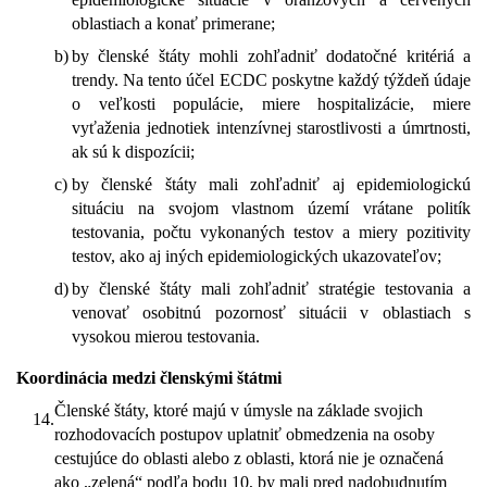
oblastiach a konať primerane;
b)
by členské štáty mohli zohľadniť dodatočné kritériá a
trendy. Na tento účel ECDC poskytne každý týždeň údaje
o veľkosti populácie, miere hospitalizácie, miere
vyťaženia jednotiek intenzívnej starostlivosti a úmrtnosti,
ak sú k dispozícii;
c)
by členské štáty mali zohľadniť aj epidemiologickú
situáciu na svojom vlastnom území vrátane politík
testovania, počtu vykonaných testov a miery pozitivity
testov, ako aj iných epidemiologických ukazovateľov;
d)
by členské štáty mali zohľadniť stratégie testovania a
venovať osobitnú pozornosť situácii v oblastiach s
vysokou mierou testovania.
Koordinácia medzi členskými štátmi
Členské štáty, ktoré majú v úmysle na základe svojich
14.
rozhodovacích postupov uplatniť obmedzenia na osoby
cestujúce do oblasti alebo z oblasti, ktorá nie je označená
ako „zelená“ podľa bodu 10, by mali pred nadobudnutím