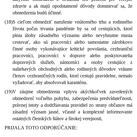
zdravie a ak majú opodstatnené dôvody domnievať sa, že
obmedzenia budú účinné.
(18)
S cieľom obmedziť narušenie vnútorného trhu a rodinného
života počas trvania pandémie by sa od cestujúcich, ktorí
plnia úlohy zásadného významu alebo nevyhnutne musia
cestovať, ako sú pracovníci alebo samostatne zárobkovo
činné osoby vykonávajúce kritické povolania, cezhraniční
pracovníci, pracovníci v doprave alebo poskytovatelia
dopravných služieb, námorníci a osoby cestujúce z
naliehavých obchodných alebo rodinných dôvodov vrátane
členov cezhraničných rodín, ktorí cestujú pravidelne, nemalo
vyžadovať, aby absolvovali karanténu.
(19)
V záujme obmedzenia vplyvu akýchkoľvek zavedených
obmedzení voľného pohybu, zabezpečenia predvídateľnosti,
právnej istoty a dodržiavania pravidiel zo strany občanov má
zásadný význam jasné, včasné a komplexné informovanie
ostatných členských štátov a širokej verejnosti,
PRIJALA TOTO ODPORÚČANIE: