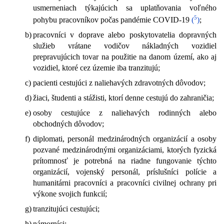
usmerneniach týkajúcich sa uplatňovania voľného
5
pohybu pracovníkov počas pandémie COVID-19
(
)
;
b)
pracovníci v doprave alebo poskytovatelia dopravných
služieb vrátane vodičov nákladných vozidiel
prepravujúcich tovar na použitie na danom území, ako aj
vozidiel, ktoré cez územie iba tranzitujú;
c)
pacienti cestujúci z naliehavých zdravotných dôvodov;
d)
žiaci, študenti a stážisti, ktorí denne cestujú do zahraničia;
e)
osoby cestujúce z naliehavých rodinných alebo
obchodných dôvodov;
f)
diplomati, personál medzinárodných organizácií a osoby
pozvané medzinárodnými organizáciami, ktorých fyzická
prítomnosť je potrebná na riadne fungovanie týchto
organizácií, vojenský personál, príslušníci polície a
humanitárni pracovníci a pracovníci civilnej ochrany pri
výkone svojich funkcií;
g)
tranzitujúci cestujúci;
h)
námorníci;