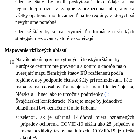
Členské štáty by mali poskytovať tieto údaje aj na
regionálnej úrovni v záujme zabezpečenia toho, aby sa
všetky opatrenia mohli zamerať na tie regióny, v ktorých sú
nevyhnutne potrebné.
Členské štáty by si mali vymieňať informácie o všetkých
stratégiách testovania, ktoré vykonávajú.
Mapovanie rizikových oblastí
Na základe údajov poskytnutých členskými štátmi by
10.
Európske centrum pre prevenciu a kontrolu chorôb malo
uverejniť mapu členských štátov EÚ rozčlenenú podľa
regiónov, aby podporilo členské štáty pri rozhodovaní. Táto
mapa by mala obsahovať aj údaje z Islandu, Lichtenštajnska,
4
Nórska a – hneď ako to umožnia podmienky
(
)
–
Švajčiarskej konfederácie. Na tejto mape by jednotlivé
oblasti mali byť označené týmito farbami:
a)
zelenou, ak je súhrnná 14-dňová miera oznámených
prípadov ochorenia COVID-19 nižšia ako 25 prípadov a
miera pozitivity testov na infekciu COVID-19 je nižšia
ako 4 %;