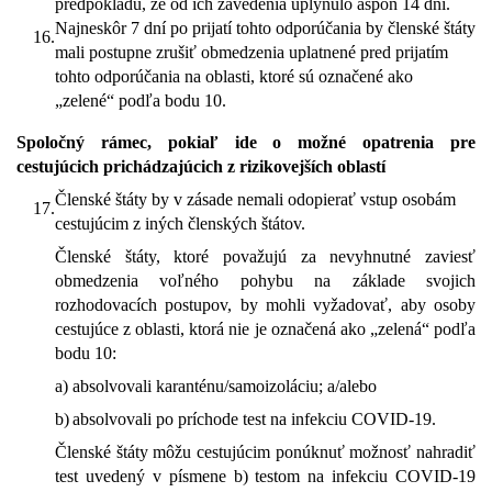
predpokladu, že od ich zavedenia uplynulo aspoň 14 dní.
Najneskôr 7 dní po prijatí tohto odporúčania by členské štáty
16.
mali postupne zrušiť obmedzenia uplatnené pred prijatím
tohto odporúčania na oblasti, ktoré sú označené ako
„zelené“ podľa bodu 10.
Spoločný rámec, pokiaľ ide o možné opatrenia pre
cestujúcich prichádzajúcich z rizikovejších oblastí
Členské štáty by v zásade nemali odopierať vstup osobám
17.
cestujúcim z iných členských štátov.
Členské štáty, ktoré považujú za nevyhnutné zaviesť
obmedzenia voľného pohybu na základe svojich
rozhodovacích postupov, by mohli vyžadovať, aby osoby
cestujúce z oblasti, ktorá nie je označená ako „zelená“ podľa
bodu 10:
a)
absolvovali karanténu/samoizoláciu; a/alebo
b)
absolvovali po príchode test na infekciu COVID-19.
Členské štáty môžu cestujúcim ponúknuť možnosť nahradiť
test uvedený v písmene b) testom na infekciu COVID-19