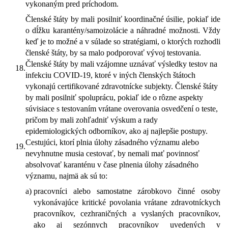
vykonaným pred príchodom.
Členské štáty by mali posilniť koordinačné úsilie, pokiaľ ide
o dĺžku karantény/samoizolácie a náhradné možnosti. Vždy
keď je to možné a v súlade so stratégiami, o ktorých rozhodli
členské štáty, by sa malo podporovať vývoj testovania.
Členské štáty by mali vzájomne uznávať výsledky testov na
18.
infekciu COVID-19, ktoré v iných členských štátoch
vykonajú certifikované zdravotnícke subjekty. Členské štáty
by mali posilniť spoluprácu, pokiaľ ide o rôzne aspekty
súvisiace s testovaním vrátane overovania osvedčení o teste,
pričom by mali zohľadniť výskum a rady
epidemiologických odborníkov, ako aj najlepšie postupy.
Cestujúci, ktorí plnia úlohy zásadného významu alebo
19.
nevyhnutne musia cestovať, by nemali mať povinnosť
absolvovať karanténu v čase plnenia úlohy zásadného
významu, najmä ak sú to:
a)
pracovníci alebo samostatne zárobkovo činné osoby
vykonávajúce kritické povolania vrátane zdravotníckych
pracovníkov, cezhraničných a vyslaných pracovníkov,
ako aj sezónnych pracovníkov uvedených v