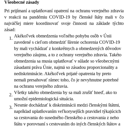
Všeobecné zásady
Pri prijímaní a uplatňovaní opatrení na ochranu verejného zdravia
v reakcii na pandémiu COVID-19 by členské štáty mali v čo
najväčšej miere koordinovať svoje činnosti na základe týchto
zásad:
Akékoľvek obmedzenia voľného pohybu osôb v Únii
1.
zavedené s cieľom obmedziť šírenie ochorenia COVID-19
by mali vychádzať z konkrétnych a obmedzených dôvodov
verejného záujmu, a to z ochrany verejného zdravia. Takéto
obmedzenia sa musia uplatňovať v súlade so všeobecnými
zásadami práva Únie, najmä so zásadou proporcionality a
nediskriminácie. Akékoľvek prijaté opatrenia by preto
nemali presahovať rámec toho, čo je nevyhnutne potrebné
na ochranu verejného zdravia.
Všetky takéto obmedzenia by sa mali zrušiť hneď, ako to
2.
umožní epidemiologická situácia.
Nesmie dochádzať k diskriminácii medzi členskými štátmi,
3.
napríklad uplatňovaním veľkorysejších pravidiel týkajúcich
sa cestovania do susedného členského a cestovania z neho
štátu v porovnaní s cestovaním do iných členských štátov a