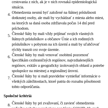
cestovania z nich, ak je v nich rovnaká epidemiologická
situácia.
Obmedzenia nesmú byť založené na štátnej príslušnosti
4.
dotknutej osoby, ale mali by vychádzať z miesta alebo miest,
na ktorých sa daná osoba zdržiavala počas 14 dní pred
príchodom.
Členské štáty by mali vždy prijímať svojich vlastných
5.
štátnych príslušníkov a občanov Únie a ich rodinných
príslušníkov s pobytom na ich území a mali by uľahčovať
rýchly tranzit cez svoje územie.
Členské štáty by mali venovať osobitnú pozornosť
6.
špecifikám cezhraničných regiónov, najvzdialenejších
regiónov, exkláv a geograficky izolovaných oblastí a potrebe
spolupráce na miestnej a regionálnej úrovni.
Členské štáty by si mali pravidelne vymieňať informácie o
7.
všetkých záležitostiach, ktoré patria do rozsahu pôsobnosti
tohto odporúčania.
Spoločné kritériá
Členské štáty by pri zvažovaní, či zaviesť obmedzenia
8.