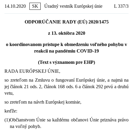
14.10.2020
SK
Úradný vestník Európskej únie
L 337/3
ODPORÚČANIE RADY (EÚ) 2020/1475
z 13. októbra 2020
o koordinovanom prístupe k obmedzeniu voľného pohybu v
reakcii na pandémiu COVID-19
(Text s významom pre EHP)
RADA EURÓPSKEJ ÚNIE,
so zreteľom na Zmluvu o fungovaní Európskej únie, a najmä na
jej článok 21 ods. 2, článok 168 ods. 6 a článok 292 prvú a druhú
vetu,
so zreteľom na návrh Európskej komisie,
keďže:
(1)
Občianstvom Únie sa každému občanovi Únie priznáva právo
na voľný pohyb.