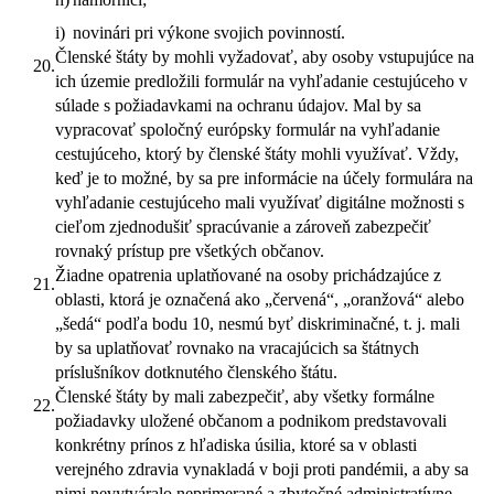
i)
novinári pri výkone svojich povinností.
Členské štáty by mohli vyžadovať, aby osoby vstupujúce na
20.
ich územie predložili formulár na vyhľadanie cestujúceho v
súlade s požiadavkami na ochranu údajov. Mal by sa
vypracovať spoločný európsky formulár na vyhľadanie
cestujúceho, ktorý by členské štáty mohli využívať. Vždy,
keď je to možné, by sa pre informácie na účely formulára na
vyhľadanie cestujúceho mali využívať digitálne možnosti s
cieľom zjednodušiť spracúvanie a zároveň zabezpečiť
rovnaký prístup pre všetkých občanov.
Žiadne opatrenia uplatňované na osoby prichádzajúce z
21.
oblasti, ktorá je označená ako „červená“, „oranžová“ alebo
„šedá“ podľa bodu 10, nesmú byť diskriminačné, t. j. mali
by sa uplatňovať rovnako na vracajúcich sa štátnych
príslušníkov dotknutého členského štátu.
Členské štáty by mali zabezpečiť, aby všetky formálne
22.
požiadavky uložené občanom a podnikom predstavovali
konkrétny prínos z hľadiska úsilia, ktoré sa v oblasti
verejného zdravia vynakladá v boji proti pandémii, a aby sa
nimi nevytváralo neprimerané a zbytočné administratívne