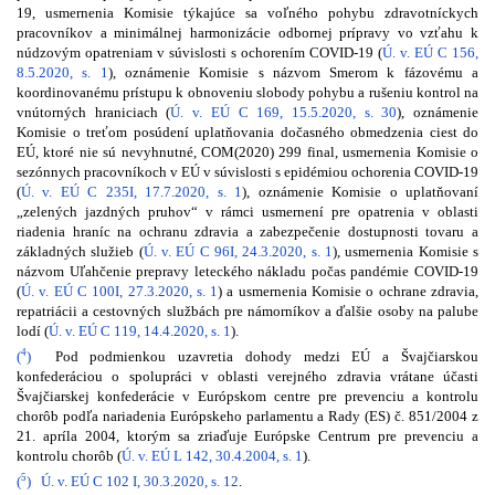
19, usmernenia Komisie týkajúce sa voľného pohybu zdravotníckych
pracovníkov a minimálnej harmonizácie odbornej prípravy vo vzťahu k
núdzovým opatreniam v súvislosti s ochorením COVID-19 (
Ú. v. EÚ C 156,
8.5.2020, s. 1
), oznámenie Komisie s názvom Smerom k fázovému a
koordinovanému prístupu k obnoveniu slobody pohybu a rušeniu kontrol na
vnútorných hraniciach (
Ú. v. EÚ C 169, 15.5.2020, s. 30
), oznámenie
Komisie o treťom posúdení uplatňovania dočasného obmedzenia ciest do
EÚ, ktoré nie sú nevyhnutné, COM(2020) 299 final, usmernenia Komisie o
sezónnych pracovníkoch v EÚ v súvislosti s epidémiou ochorenia COVID-19
(
Ú. v. EÚ C 235I, 17.7.2020, s. 1
), oznámenie Komisie o uplatňovaní
„zelených jazdných pruhov“ v rámci usmernení pre opatrenia v oblasti
riadenia hraníc na ochranu zdravia a zabezpečenie dostupnosti tovaru a
základných služieb (
Ú. v. EÚ C 96I, 24.3.2020, s. 1
), usmernenia Komisie s
názvom Uľahčenie prepravy leteckého nákladu počas pandémie COVID-19
(
Ú. v. EÚ C 100I, 27.3.2020, s. 1
) a usmernenia Komisie o ochrane zdravia,
repatriácii a cestovných službách pre námorníkov a ďalšie osoby na palube
lodí (
Ú. v. EÚ C 119, 14.4.2020, s. 1
).
4
(
)
Pod podmienkou uzavretia dohody medzi EÚ a Švajčiarskou
konfederáciou o spolupráci v oblasti verejného zdravia vrátane účasti
Švajčiarskej konfederácie v Európskom centre pre prevenciu a kontrolu
chorôb podľa nariadenia Európskeho parlamentu a Rady (ES) č. 851/2004 z
21. apríla 2004, ktorým sa zriaďuje Európske Centrum pre prevenciu a
kontrolu chorôb (
Ú. v. EÚ L 142, 30.4.2004, s. 1
).
5
(
)
Ú. v. EÚ C 102 I, 30.3.2020, s. 12
.