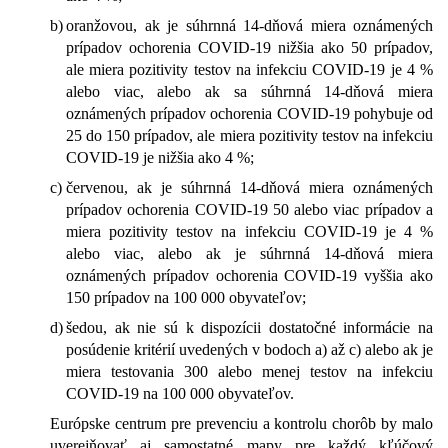
b)
oranžovou, ak je súhrnná 14-dňová miera oznámených
prípadov ochorenia COVID-19 nižšia ako 50 prípadov,
ale miera pozitivity testov na infekciu COVID-19 je 4 %
alebo viac, alebo ak sa súhrnná 14-dňová miera
oznámených prípadov ochorenia COVID-19 pohybuje od
25 do 150 prípadov, ale miera pozitivity testov na infekciu
COVID-19 je nižšia ako 4 %;
c)
červenou, ak je súhrnná 14-dňová miera oznámených
prípadov ochorenia COVID-19 50 alebo viac prípadov a
miera pozitivity testov na infekciu COVID-19 je 4 %
alebo viac, alebo ak je súhrnná 14-dňová miera
oznámených prípadov ochorenia COVID-19 vyššia ako
150 prípadov na 100 000 obyvateľov;
d)
šedou, ak nie sú k dispozícii dostatočné informácie na
posúdenie kritérií uvedených v bodoch a) až c) alebo ak je
miera testovania 300 alebo menej testov na infekciu
COVID-19 na 100 000 obyvateľov.
Európske centrum pre prevenciu a kontrolu chorôb by malo
uverejňovať aj samostatné mapy pre každý kľúčový