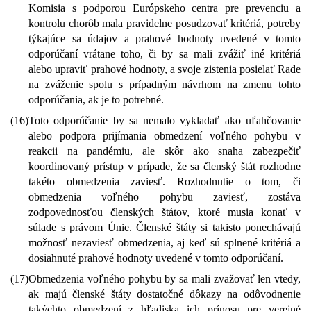
Komisia s podporou Európskeho centra pre prevenciu a
kontrolu chorôb mala pravidelne posudzovať kritériá, potreby
týkajúce sa údajov a prahové hodnoty uvedené v tomto
odporúčaní vrátane toho, či by sa mali zvážiť iné kritériá
alebo upraviť prahové hodnoty, a svoje zistenia posielať Rade
na zváženie spolu s prípadným návrhom na zmenu tohto
odporúčania, ak je to potrebné.
(16)
Toto odporúčanie by sa nemalo vykladať ako uľahčovanie
alebo podpora prijímania obmedzení voľného pohybu v
reakcii na pandémiu, ale skôr ako snaha zabezpečiť
koordinovaný prístup v prípade, že sa členský štát rozhodne
takéto obmedzenia zaviesť. Rozhodnutie o tom, či
obmedzenia voľného pohybu zaviesť, zostáva
zodpovednosťou členských štátov, ktoré musia konať v
súlade s právom Únie. Členské štáty si takisto ponechávajú
možnosť nezaviesť obmedzenia, aj keď sú splnené kritériá a
dosiahnuté prahové hodnoty uvedené v tomto odporúčaní.
(17)
Obmedzenia voľného pohybu by sa mali zvažovať len vtedy,
ak majú členské štáty dostatočné dôkazy na odôvodnenie
takýchto obmedzení z hľadiska ich prínosu pre verejné