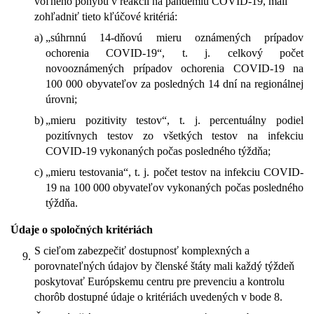
voľného pohybu v reakcii na pandémiu COVID-19, mali
zohľadniť tieto kľúčové kritériá:
a)
„súhrnnú 14-dňovú mieru oznámených prípadov
ochorenia COVID-19“, t. j. celkový počet
novooznámených prípadov ochorenia COVID-19 na
100 000 obyvateľov za posledných 14 dní na regionálnej
úrovni;
b)
„mieru pozitivity testov“, t. j. percentuálny podiel
pozitívnych testov zo všetkých testov na infekciu
COVID-19 vykonaných počas posledného týždňa;
c)
„mieru testovania“, t. j. počet testov na infekciu COVID-
19 na 100 000 obyvateľov vykonaných počas posledného
týždňa.
Údaje o spoločných kritériách
S cieľom zabezpečiť dostupnosť komplexných a
9.
porovnateľných údajov by členské štáty mali každý týždeň
poskytovať Európskemu centru pre prevenciu a kontrolu
chorôb dostupné údaje o kritériách uvedených v bode 8.