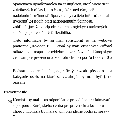
opatreniach uplatňovaných na cestujúcich, ktorí prichádzajú
z rizikových oblastí, a to čo najskôr pred tým, než
nadobudnúť účinnosť. Spravidla by sa tieto informácie mali
uverejniť 24 hodín pred nadobudnutím účinnosti,
zohľadňujúc, že v prípade epidemiologických núdzových
situácií je potrebná určitá flexibilita.
Tieto informácie by sa mali sprístupniť aj na webovej
platforme „Re-open EU“, ktorá by mala obsahovať krížový
odkaz na mapu pravidelne uverejňovanú Európskym
centrom pre prevenciu a kontrolu chorôb podľa bodov 10 a
11.
Podstata opatrení, ich geografický rozsah pôsobnosti a
kategórie osôb, na ktoré sa vzťahujú, by mali byť jasne
opísané.
Preskúmanie
Komisia by mala toto odporúčanie pravidelne preskúmavať
26.
s podporou Európskeho centra pre prevenciu a kontrolu
chorôb. Komisia by mala o tom pravidelne podávať správy