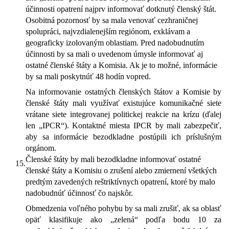
účinnosti opatrení najprv informovať dotknutý členský štát.
Osobitná pozornosť by sa mala venovať cezhraničnej
spolupráci, najvzdialenejším regiónom, exklávam a
geograficky izolovaným oblastiam. Pred nadobudnutím
účinnosti by sa mali o uvedenom úmysle informovať aj
ostatné členské štáty a Komisia. Ak je to možné, informácie
by sa mali poskytnúť 48 hodín vopred.
Na informovanie ostatných členských štátov a Komisie by
členské štáty mali využívať existujúce komunikačné siete
vrátane siete integrovanej politickej reakcie na krízu (ďalej
len „IPCR“). Kontaktné miesta IPCR by mali zabezpečiť,
aby sa informácie bezodkladne postúpili ich príslušným
orgánom.
Členské štáty by mali bezodkladne informovať ostatné
15.
členské štáty a Komisiu o zrušení alebo zmiernení všetkých
predtým zavedených reštriktívnych opatrení, ktoré by malo
nadobudnúť účinnosť čo najskôr.
Obmedzenia voľného pohybu by sa mali zrušiť, ak sa oblasť
opäť klasifikuje ako „zelená“ podľa bodu 10 za