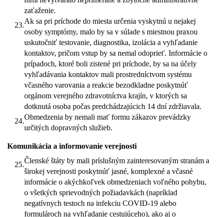
zaťaženie.
Ak sa pri príchode do miesta určenia vyskytnú u nejakej
23.
osoby symptómy, malo by sa v súlade s miestnou praxou
uskutočniť testovanie, diagnostika, izolácia a vyhľadanie
kontaktov, pričom vstup by sa nemal odoprieť. Informácie o
prípadoch, ktoré boli zistené pri príchode, by sa na účely
vyhľadávania kontaktov mali prostredníctvom systému
včasného varovania a reakcie bezodkladne poskytnúť
orgánom verejného zdravotníctva krajín, v ktorých sa
dotknutá osoba počas predchádzajúcich 14 dní zdržiavala.
Obmedzenia by nemali mať formu zákazov prevádzky
24.
určitých dopravných služieb.
Komunikácia a informovanie verejnosti
Členské štáty by mali príslušným zainteresovaným stranám a
25.
širokej verejnosti poskytnúť jasné, komplexné a včasné
informácie o akýchkoľvek obmedzeniach voľného pohybu,
o všetkých sprievodných požiadavkách (napríklad
negatívnych testoch na infekciu COVID-19 alebo
formulároch na vyhľadanie cestujúceho), ako aj o