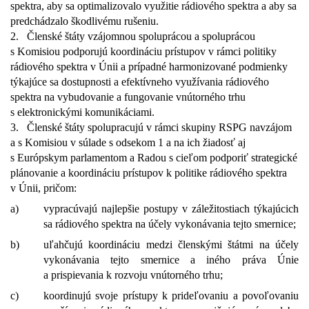
spektra, aby sa optimalizovalo využitie rádiového spektra a aby sa
predchádzalo škodlivému rušeniu.
2.
Členské štáty vzájomnou spoluprácou a spoluprácou
s Komisiou podporujú koordináciu prístupov v rámci politiky
rádiového spektra v Únii a prípadné harmonizované podmienky
týkajúce sa dostupnosti a efektívneho využívania rádiového
spektra na vybudovanie a fungovanie vnútorného trhu
s elektronickými komunikáciami.
3.
Členské štáty spolupracujú v rámci skupiny RSPG navzájom
a s Komisiou v súlade s odsekom 1 a na ich žiadosť aj
s Európskym parlamentom a Radou s cieľom podporiť strategické
plánovanie a koordináciu prístupov k politike rádiového spektra
v Únii, pričom:
a)
vypracúvajú najlepšie postupy v záležitostiach týkajúcich
sa rádiového spektra na účely vykonávania tejto smernice;
b)
uľahčujú koordináciu medzi členskými štátmi na účely
vykonávania tejto smernice a iného práva Únie
a prispievania k rozvoju vnútorného trhu;
c)
koordinujú svoje prístupy k prideľovaniu a povoľovaniu