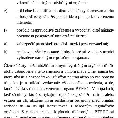
v koordinácii s inými príslušnými orgánmi;
e)
dôkladne hodnotiť a monitorovať otázky formovania trhu
a hospodárskej súťaže, pokiaľ ide o prístup k otvorenému
internetu;
f)
posúdiť nespravodlivé zaťaženie a vypočítať čisté náklady
povinnosti poskytovať univerzálnu službu;
g)
zabezpečiť prenositeľnosť čísla medzi poskytovateľmi;
h)
realizovať všetky ostatné úlohy, ktoré sú v tejto smernici
vyhradené národným regulačným orgánom.
Členské štáty môžu uložiť národným regulačným orgánom ďalšie
úlohy ustanovené v tejto smernici a v inom práve Únie, najmä tie,
ktoré súvisia s hospodárskou súťažou na trhu alebo so vstupom na
trh, ako je napríklad vydávanie všeobecného povolenia, a tie,
ktoré súvisia s úlohami zverenými orgánu BEREC. V prípadoch,
keď sú úlohy, ktoré sa týkajú hospodárskej súťaže na trhu alebo
vstupu na trh, uložené iným príslušným orgánom, pred prijatím
rozhodnutia sa usilujú konzultovať s národným regulačným
orgánom. S cieľom prispieť k plneniu úloh orgánu BEREC sú
národné regulačné orgány oprávnené zhromažďovať potrebné