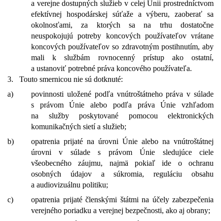
a verejne dostupných služieb v celej Únii prostredníctvom
efektívnej hospodárskej súťaže a výberu, zaoberať sa
okolnosťami, za ktorých sa na trhu dostatočne
neuspokojujú potreby koncových používateľov vrátane
koncových používateľov so zdravotným postihnutím, aby
mali k službám rovnocenný prístup ako ostatní,
a ustanoviť potrebné práva koncového používateľa.
3.
Touto smernicou nie sú dotknuté:
a)
povinnosti uložené podľa vnútroštátneho práva v súlade
s právom Únie alebo podľa práva Únie vzhľadom
na služby poskytované pomocou elektronických
komunikačných sietí a služieb;
b)
opatrenia prijaté na úrovni Únie alebo na vnútroštátnej
úrovni v súlade s právom Únie sledujúce ciele
všeobecného záujmu, najmä pokiaľ ide o ochranu
osobných údajov a súkromia, reguláciu obsahu
a audiovizuálnu politiku;
c)
opatrenia prijaté členskými štátmi na účely zabezpečenia
verejného poriadku a verejnej bezpečnosti, ako aj obrany;