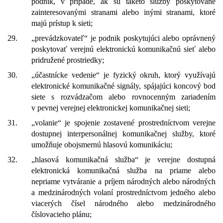
podnik, v prípade, ak sú takéto služby poskytované
zainteresovanými stranami alebo inými stranami, ktoré
majú prístup k sieti;
29.
„prevádzkovateľ“ je podnik poskytujúci alebo oprávnený
poskytovať verejnú elektronickú komunikačnú sieť alebo
pridružené prostriedky;
30.
„účastnícke vedenie“ je fyzický okruh, ktorý využívajú
elektronické komunikačné signály, spájajúci koncový bod
siete s rozvádzačom alebo rovnocenným zariadením
v pevnej verejnej elektronickej komunikačnej sieti;
31.
„volanie“ je spojenie zostavené prostredníctvom verejne
dostupnej interpersonálnej komunikačnej služby, ktoré
umožňuje obojsmernú hlasovú komunikáciu;
32.
„hlasová komunikačná služba“ je verejne dostupná
elektronická komunikačná služba na priame alebo
nepriame vytváranie a príjem národných alebo národných
a medzinárodných volaní prostredníctvom jedného alebo
viacerých čísel národného alebo medzinárodného
číslovacieho plánu;