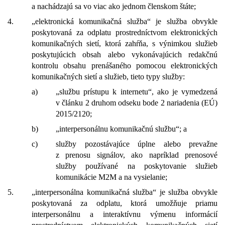
a nachádzajú sa vo viac ako jednom členskom štáte;
4.
„elektronická komunikačná služba“ je služba obvykle
poskytovaná za odplatu prostredníctvom elektronických
komunikačných sietí, ktorá zahŕňa, s výnimkou služieb
poskytujúcich obsah alebo vykonávajúcich redakčnú
kontrolu obsahu prenášaného pomocou elektronických
komunikačných sietí a služieb, tieto typy služby:
a)
„službu prístupu k internetu“, ako je vymedzená
v článku 2 druhom odseku bode 2 nariadenia (EÚ)
2015/2120;
b)
„interpersonálnu komunikačnú službu“; a
c)
služby pozostávajúce úplne alebo prevažne
z prenosu signálov, ako napríklad prenosové
služby používané na poskytovanie služieb
komunikácie M2M a na vysielanie;
5.
„interpersonálna komunikačná služba“ je služba obvykle
poskytovaná za odplatu, ktorá umožňuje priamu
interpersonálnu a interaktívnu výmenu informácií