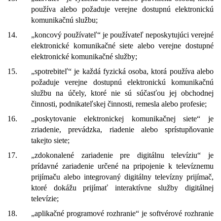
používa alebo požaduje verejne dostupnú elektronickú
komunikačnú službu;
14.
„koncový používateľ“ je používateľ neposkytujúci verejné
elektronické komunikačné siete alebo verejne dostupné
elektronické komunikačné služby;
15.
„spotrebiteľ“ je každá fyzická osoba, ktorá používa alebo
požaduje verejne dostupnú elektronickú komunikačnú
službu na účely, ktoré nie sú súčasťou jej obchodnej
činnosti, podnikateľskej činnosti, remesla alebo profesie;
16.
„poskytovanie elektronickej komunikačnej siete“ je
zriadenie, prevádzka, riadenie alebo sprístupňovanie
takejto siete;
17.
„zdokonalené zariadenie pre digitálnu televíziu“ je
prídavné zariadenie určené na pripojenie k televíznemu
prijímaču alebo integrovaný digitálny televízny prijímač,
ktoré dokážu prijímať interaktívne služby digitálnej
televízie;
18.
„aplikačné programové rozhranie“ je softvérové rozhranie