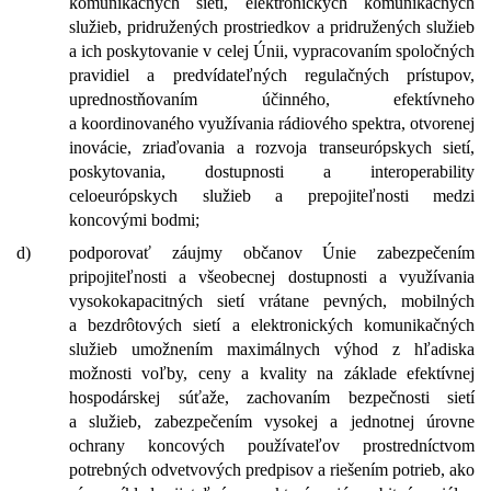
komunikačných sietí, elektronických komunikačných
služieb, pridružených prostriedkov a pridružených služieb
a ich poskytovanie v celej Únii, vypracovaním spoločných
pravidiel a predvídateľných regulačných prístupov,
uprednostňovaním účinného, efektívneho
a koordinovaného využívania rádiového spektra, otvorenej
inovácie, zriaďovania a rozvoja transeurópskych sietí,
poskytovania, dostupnosti a interoperability
celoeurópskych služieb a prepojiteľnosti medzi
koncovými bodmi;
d)
podporovať záujmy občanov Únie zabezpečením
pripojiteľnosti a všeobecnej dostupnosti a využívania
vysokokapacitných sietí vrátane pevných, mobilných
a bezdrôtových sietí a elektronických komunikačných
služieb umožnením maximálnych výhod z hľadiska
možnosti voľby, ceny a kvality na základe efektívnej
hospodárskej súťaže, zachovaním bezpečnosti sietí
a služieb, zabezpečením vysokej a jednotnej úrovne
ochrany koncových používateľov prostredníctvom
potrebných odvetvových predpisov a riešením potrieb, ako