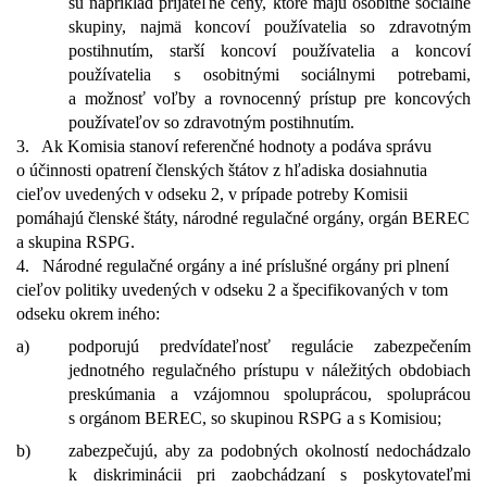
sú napríklad prijateľné ceny, ktoré majú osobitné sociálne
skupiny, najmä koncoví používatelia so zdravotným
postihnutím, starší koncoví používatelia a koncoví
používatelia s osobitnými sociálnymi potrebami,
a možnosť voľby a rovnocenný prístup pre koncových
používateľov so zdravotným postihnutím.
3.
Ak Komisia stanoví referenčné hodnoty a podáva správu
o účinnosti opatrení členských štátov z hľadiska dosiahnutia
cieľov uvedených v odseku 2, v prípade potreby Komisii
pomáhajú členské štáty, národné regulačné orgány, orgán BEREC
a skupina RSPG.
4.
Národné regulačné orgány a iné príslušné orgány pri plnení
cieľov politiky uvedených v odseku 2 a špecifikovaných v tom
odseku okrem iného:
a)
podporujú predvídateľnosť regulácie zabezpečením
jednotného regulačného prístupu v náležitých obdobiach
preskúmania a vzájomnou spoluprácou, spoluprácou
s orgánom BEREC, so skupinou RSPG a s Komisiou;
b)
zabezpečujú, aby za podobných okolností nedochádzalo
k diskriminácii pri zaobchádzaní s poskytovateľmi