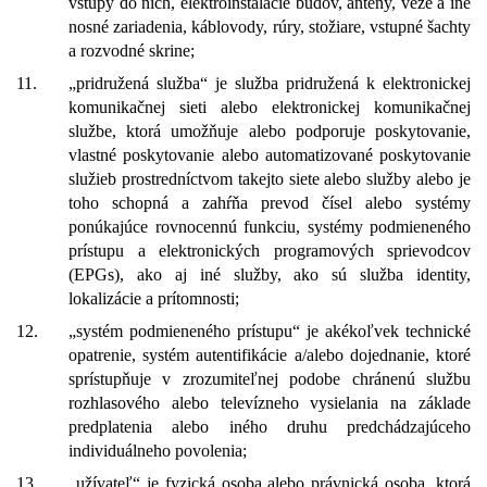
vstupy do nich, elektroinštalácie budov, antény, veže a iné
nosné zariadenia, káblovody, rúry, stožiare, vstupné šachty
a rozvodné skrine;
11.
„pridružená služba“ je služba pridružená k elektronickej
komunikačnej sieti alebo elektronickej komunikačnej
službe, ktorá umožňuje alebo podporuje poskytovanie,
vlastné poskytovanie alebo automatizované poskytovanie
služieb prostredníctvom takejto siete alebo služby alebo je
toho schopná a zahŕňa prevod čísel alebo systémy
ponúkajúce rovnocennú funkciu, systémy podmieneného
prístupu a elektronických programových sprievodcov
(EPGs), ako aj iné služby, ako sú služba identity,
lokalizácie a prítomnosti;
12.
„systém podmieneného prístupu“ je akékoľvek technické
opatrenie, systém autentifikácie a/alebo dojednanie, ktoré
sprístupňuje v zrozumiteľnej podobe chránenú službu
rozhlasového alebo televízneho vysielania na základe
predplatenia alebo iného druhu predchádzajúceho
individuálneho povolenia;
13.
„užívateľ“ je fyzická osoba alebo právnická osoba, ktorá