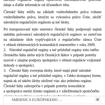
údaje a ďalšie informácie od účastníkov trhu.
Členské štáty môžu na základe vnútroštátneho práva vrátane
vnútroštátneho práva, ktorým sa vykonáva právo Únie, uložiť
národným regulačným orgánom aj iné úlohy.
Pri transponovaní tejto smernice členské štáty podporujú najmä
stabilitu právomocí národných regulačných orgánov so zreteľom
na ukladanie úloh vyplývajúcich z regulačného rámca Únie
v oblasti elektronických komunikácií zmeneného v roku 2009.
2.
Národné regulačné orgány a iné príslušné orgány toho istého
členského štátu alebo iných členských štátov v prípade potreby
uzavrú v záujme podpory spolupráce v oblasti regulácie vzájomné
dohody o spolupráci.
3.
Členské štáty zverejnia úlohy, ktoré majú plniť národné
regulačné orgány a iné príslušné orgány, v ľahko dostupnej forme,
najmä ak sú takéto úlohy uložené viac ako jednému orgánu.
Členské štáty zabezpečia v prípade potreby konzultácie
a spoluprácu medzi týmito orgánmi a v záležitostiach spoločného
záujmu konzultácie a spoluprácu medzi týmito orgánmi
SMERNICA EURÓPSKEHO …
a národnými orgánmi poverenými vykonávaním práva