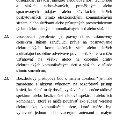
dostupnosť, pravosť, integritu alebo dôvernosť týchto sietí
a služieb, uchovávaných, prenášaných alebo
spracúvaných údajov alebo súvisiacich služieb
poskytovaných týmito elektronickými komunikačnými
sieťami alebo službami alebo prístupných prostredníctvom
týchto elektronických komunikačných sietí alebo služieb;
22.
„všeobecné povolenie“ je právny rámec ustanovený
členským štátom zaručujúci práva na poskytovanie
elektronických komunikačných sietí alebo služieb
a ukladajúci osobitné odvetvové povinnosti, ktoré sa môžu
vzťahovať na všetky alebo na osobitné druhy
elektronických komunikačných sietí a služieb, v súlade
s touto smernicou;
23.
„bezdrôtový prístupový bod s malým dosahom“ je malé
zariadenie s nízkym výkonom na bezdrôtový prístup
k sieti, ktoré má malý dosah, využívajúce licenčné rádiové
spektrum alebo bezlicenčné rádiové spektrum alebo ich
kombináciu, ktoré sa môže používať ako súčasť verejnej
elektronickej komunikačnej siete, ktoré môže byť
vybavené jednou alebo viacerými anténami s malým