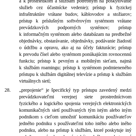
a k prostriedkom a službám potrebným na poskytovanie
služieb cez účastnícke vedenie); prístup k fyzickej
infraštruktúre vrátane budov, káblovodov a stožiarov;
prístup k príslušným softvérovým systémom vrátane
prevádzkových podporných systémov; prístup
k informačným systémom alebo databázam na predbežné
objednávky, obstarávanie, objednávky, podávanie žiadostí
o údržbu a opravu, ako aj na účely fakturácie; prístup
k prevodu čísel alebo systémom ponúkajúcim rovnocennú
funkciu; prístup k pevným a mobilným sieťam, najmä
k službám roamingu; prístup k systémom podmieneného
prístupu k službám digitálnej televízie a prístup k službám
virtuálnych sietí;
28.
„prepojenie“ je špecifický typ prístupu zavedený medzi
prevádzkovateľmi verejnej siete prostredníctvom
fyzického a logického spojenia verejných elektronických
komunikačných sietí používaných tým istým alebo iným
podnikom s cieľom umožniť komunikáciu používateľov
jedného podniku s používateľmi toho istého alebo iného
podniku, alebo na prístup k službám, ktoré poskytuje iný