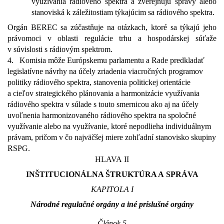
využívania rádiového spektra a zverejňujú správy alebo
stanoviská k záležitostiam týkajúcim sa rádiového spektra.
Orgán BEREC sa zúčastňuje na otázkach, ktoré sa týkajú jeho
právomoci v oblasti regulácie trhu a hospodárskej súťaže
v súvislosti s rádiovým spektrom.
4.
Komisia môže Európskemu parlamentu a Rade predkladať
legislatívne návrhy na účely zriadenia viacročných programov
politiky rádiového spektra, stanovenia politickej orientácie
a cieľov strategického plánovania a harmonizácie využívania
rádiového spektra v súlade s touto smernicou ako aj na účely
uvoľnenia harmonizovaného rádiového spektra na spoločné
využívanie alebo na využívanie, ktoré nepodlieha individuálnym
právam, pričom v čo najväčšej miere zohľadní stanovisko skupiny
RSPG.
HLAVA II
INŠTITUCIONÁLNA ŠTRUKTÚRA A SPRÁVA
KAPITOLA I
Národné regulačné orgány a iné príslušné orgány
Článok 5