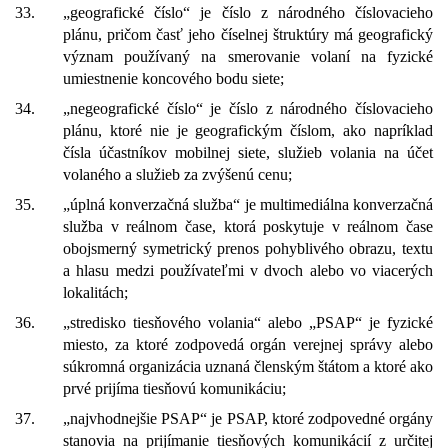
33.
„geografické číslo“ je číslo z národného číslovacieho
plánu, pričom časť jeho číselnej štruktúry má geografický
význam používaný na smerovanie volaní na fyzické
umiestnenie koncového bodu siete;
34.
„negeografické číslo“ je číslo z národného číslovacieho
plánu, ktoré nie je geografickým číslom, ako napríklad
čísla účastníkov mobilnej siete, služieb volania na účet
volaného a služieb za zvýšenú cenu;
35.
„úplná konverzačná služba“ je multimediálna konverzačná
služba v reálnom čase, ktorá poskytuje v reálnom čase
obojsmerný symetrický prenos pohyblivého obrazu, textu
a hlasu medzi používateľmi v dvoch alebo vo viacerých
lokalitách;
36.
„stredisko tiesňového volania“ alebo „PSAP“ je fyzické
miesto, za ktoré zodpovedá orgán verejnej správy alebo
súkromná organizácia uznaná členským štátom a ktoré ako
prvé prijíma tiesňovú komunikáciu;
37.
„najvhodnejšie PSAP“ je PSAP, ktoré zodpovedné orgány
stanovia na prijímanie tiesňových komunikácií z určitej