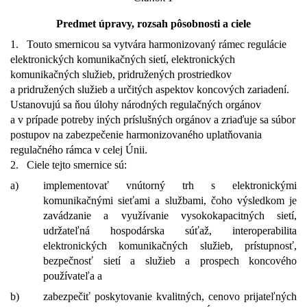
Predmet úpravy, rozsah pôsobnosti a ciele
1.
Touto smernicou sa vytvára harmonizovaný rámec regulácie
elektronických komunikačných sietí, elektronických
komunikačných služieb, pridružených prostriedkov
a pridružených služieb a určitých aspektov koncových zariadení.
Ustanovujú sa ňou úlohy národných regulačných orgánov
a v prípade potreby iných príslušných orgánov a zriaďuje sa súbor
postupov na zabezpečenie harmonizovaného uplatňovania
regulačného rámca v celej Únii.
2.
Ciele tejto smernice sú:
a)
implementovať vnútorný trh s elektronickými
komunikačnými sieťami a službami, čoho výsledkom je
zavádzanie a využívanie vysokokapacitných sietí,
udržateľná hospodárska súťaž, interoperabilita
elektronických komunikačných služieb, prístupnosť,
bezpečnosť sietí a služieb a prospech koncového
používateľa a
b)
zabezpečiť poskytovanie kvalitných, cenovo prijateľných