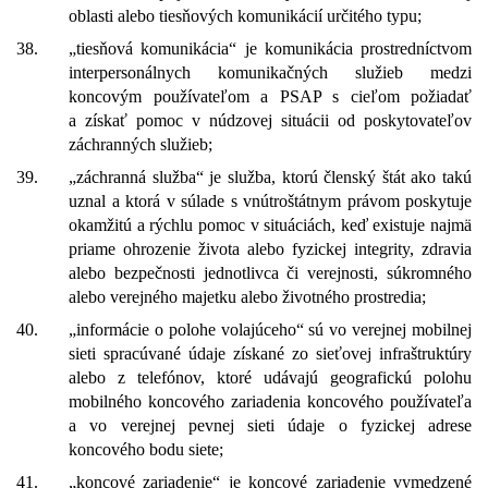
oblasti alebo tiesňových komunikácií určitého typu;
38.
„tiesňová komunikácia“ je komunikácia prostredníctvom
interpersonálnych komunikačných služieb medzi
koncovým používateľom a PSAP s cieľom požiadať
a získať pomoc v núdzovej situácii od poskytovateľov
záchranných služieb;
39.
„záchranná služba“ je služba, ktorú členský štát ako takú
uznal a ktorá v súlade s vnútroštátnym právom poskytuje
okamžitú a rýchlu pomoc v situáciách, keď existuje najmä
priame ohrozenie života alebo fyzickej integrity, zdravia
alebo bezpečnosti jednotlivca či verejnosti, súkromného
alebo verejného majetku alebo životného prostredia;
40.
„informácie o polohe volajúceho“ sú vo verejnej mobilnej
sieti spracúvané údaje získané zo sieťovej infraštruktúry
alebo z telefónov, ktoré udávajú geografickú polohu
mobilného koncového zariadenia koncového používateľa
a vo verejnej pevnej sieti údaje o fyzickej adrese
koncového bodu siete;
41.
„koncové zariadenie“ je koncové zariadenie vymedzené