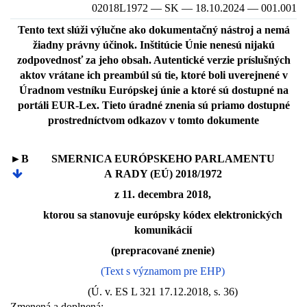
02018L1972 — SK — 18.10.2024 — 001.001
Tento text slúži výlučne ako dokumentačný nástroj a nemá
žiadny právny účinok. Inštitúcie Únie nenesú nijakú
zodpovednosť za jeho obsah. Autentické verzie príslušných
aktov vrátane ich preambúl sú tie, ktoré boli uverejnené v
Úradnom vestníku Európskej únie a ktoré sú dostupné na
portáli EUR-Lex. Tieto úradné znenia sú priamo dostupné
prostredníctvom odkazov v tomto dokumente
►B
SMERNICA EURÓPSKEHO PARLAMENTU
A RADY (EÚ) 2018/1972
z 11. decembra 2018,
ktorou sa stanovuje európsky kódex elektronických
komunikácií
(prepracované znenie)
(Text s významom pre EHP)
(Ú. v. ES L 321 17.12.2018, s. 36)
Zmenená a doplnená: