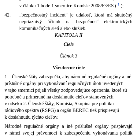
1
v článku 1 bode 1 smernice Komisie 2008/63/ES (
);
42.
„bezpečnostný incident“ je udalosť, ktorá má skutočný
nepriaznivý účinok na bezpečnosť elektronických
komunikačných sietí alebo služieb.
KAPITOLA II
Ciele
Článok 3
Všeobecné ciele
1.
Členské štáty zabezpečia, aby národné regulačné orgány a iné
príslušné orgány pri vykonávaní regulačných úloh uvedených
v tejto smernici prijali všetky zodpovedajúce opatrenia, ktoré sú
potrebné a primerané na dosiahnutie cieľov stanovených
v odseku 2. Členské štáty, Komisia, Skupina pre politiku
rádiového spektra (RSPG) a orgán BEREC tiež prispievajú
k dosiahnutiu týchto cieľov.
Národné regulačné orgány a iné príslušné orgány prispievajú
v rámci svojej právomoci k zabezpečeniu vykonávania politík