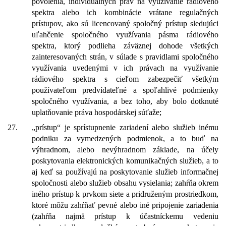
povolenia, individuálnych práv na využívanie rádiového
spektra alebo ich kombinácie vrátane regulačných
prístupov, ako sú licencovaný spoločný prístup sledujúci
uľahčenie spoločného využívania pásma rádiového
spektra, ktorý podlieha záväznej dohode všetkých
zainteresovaných strán, v súlade s pravidlami spoločného
využívania uvedenými v ich právach na využívanie
rádiového spektra s cieľom zabezpečiť všetkým
používateľom predvídateľné a spoľahlivé podmienky
spoločného využívania, a bez toho, aby bolo dotknuté
uplatňovanie práva hospodárskej súťaže;
27.
„prístup“ je sprístupnenie zariadení alebo služieb inému
podniku za vymedzených podmienok, a to buď na
výhradnom, alebo nevýhradnom základe, na účely
poskytovania elektronických komunikačných služieb, a to
aj keď sa používajú na poskytovanie služieb informačnej
spoločnosti alebo služieb obsahu vysielania; zahŕňa okrem
iného prístup k prvkom siete a pridruženým prostriedkom,
ktoré môžu zahŕňať pevné alebo iné pripojenie zariadenia
(zahŕňa najmä prístup k účastníckemu vedeniu