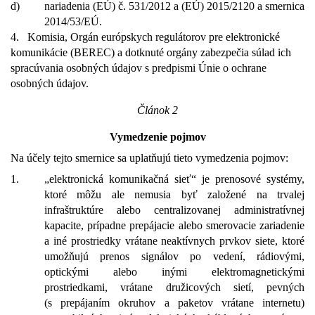
d)
nariadenia (EÚ) č. 531/2012 a (EÚ) 2015/2120 a smernica
2014/53/EÚ.
4.
Komisia, Orgán európskych regulátorov pre elektronické
komunikácie (BEREC) a dotknuté orgány zabezpečia súlad ich
spracúvania osobných údajov s predpismi Únie o ochrane
osobných údajov.
Článok 2
Vymedzenie pojmov
Na účely tejto smernice sa uplatňujú tieto vymedzenia pojmov:
1.
„elektronická komunikačná sieť“ je prenosové systémy,
ktoré môžu ale nemusia byť založené na trvalej
infraštruktúre alebo centralizovanej administratívnej
kapacite, prípadne prepájacie alebo smerovacie zariadenie
a iné prostriedky vrátane neaktívnych prvkov siete, ktoré
umožňujú prenos signálov po vedení, rádiovými,
optickými alebo inými elektromagnetickými
prostriedkami, vrátane družicových sietí, pevných
(s prepájaním okruhov a paketov vrátane internetu)