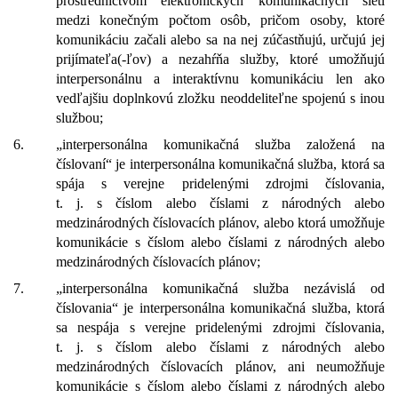
prostredníctvom elektronických komunikačných sietí
medzi konečným počtom osôb, pričom osoby, ktoré
komunikáciu začali alebo sa na nej zúčastňujú, určujú jej
prijímateľa(-ľov) a nezahŕňa služby, ktoré umožňujú
interpersonálnu a interaktívnu komunikáciu len ako
vedľajšiu doplnkovú zložku neoddeliteľne spojenú s inou
službou;
6.
„interpersonálna komunikačná služba založená na
číslovaní“ je interpersonálna komunikačná služba, ktorá sa
spája s verejne pridelenými zdrojmi číslovania,
t. j. s číslom alebo číslami z národných alebo
medzinárodných číslovacích plánov, alebo ktorá umožňuje
komunikácie s číslom alebo číslami z národných alebo
medzinárodných číslovacích plánov;
7.
„interpersonálna komunikačná služba nezávislá od
číslovania“ je interpersonálna komunikačná služba, ktorá
sa nespája s verejne pridelenými zdrojmi číslovania,
t. j. s číslom alebo číslami z národných alebo
medzinárodných číslovacích plánov, ani neumožňuje
komunikácie s číslom alebo číslami z národných alebo