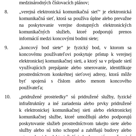
medzinárodných číslovacích plánov;
8.
„verejná elektronická komunikačná sieť“ je elektronická
komunikačná sieť, ktorá sa používa úplne alebo prevažne
na poskytovanie verejne dostupných elektronických
komunikačných služieb, ktoré podporujú prenos
informácií medzi koncovými bodmi siete;
9.
„koncový bod siete“ je fyzický bod, v ktorom sa
koncovému používateľovi poskytuje prístup k verejnej
elektronickej komunikačnej sieti, a ktorý sa v prípade sietí
využívajúcich prepájanie alebo smerovanie, identifikuje
prostredníctvom konkrétnej sieťovej adresy, ktorá môže
byť spojená s číslom alebo menom koncového
používateľa;
10.
„pridružené prostriedky“ sú pridružené služby, fyzické
infraštruktúry a iné zariadenia alebo prvky pridružené
k elektronickej komunikačnej sieti alebo elektronickej
komunikačnej službe, ktoré umožňujú alebo podporujú
poskytovanie služieb prostredníctvom takejto siete alebo
služby alebo sú toho schopné a zahŕňajú budovy alebo