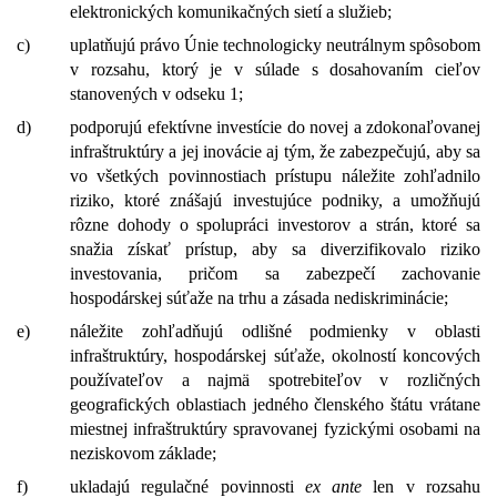
elektronických komunikačných sietí a služieb;
c)
uplatňujú právo Únie technologicky neutrálnym spôsobom
v rozsahu, ktorý je v súlade s dosahovaním cieľov
stanovených v odseku 1;
d)
podporujú efektívne investície do novej a zdokonaľovanej
infraštruktúry a jej inovácie aj tým, že zabezpečujú, aby sa
vo všetkých povinnostiach prístupu náležite zohľadnilo
riziko, ktoré znášajú investujúce podniky, a umožňujú
rôzne dohody o spolupráci investorov a strán, ktoré sa
snažia získať prístup, aby sa diverzifikovalo riziko
investovania, pričom sa zabezpečí zachovanie
hospodárskej súťaže na trhu a zásada nediskriminácie;
e)
náležite zohľadňujú odlišné podmienky v oblasti
infraštruktúry, hospodárskej súťaže, okolností koncových
používateľov a najmä spotrebiteľov v rozličných
geografických oblastiach jedného členského štátu vrátane
miestnej infraštruktúry spravovanej fyzickými osobami na
neziskovom základe;
f)
ukladajú regulačné povinnosti
ex ante
len v rozsahu