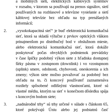
a mobilných sietí, elektrických káblových systémov
v rozsahu, v ktorom sa používajú na prenos signálov, sietí
používaných na rozhlasové a televízne vysielanie a sietí
káblovej televízie bez ohľadu na typ prenášaných
informácií;
2.
„vysokokapacitná sieť“ je buď elektronická komunikačná
sieť, ktorá sa skladá výlučne z prvkov optických vlákien
prinajmenšom po distribučný bod v obslužnom mieste,
alebo elektronická komunikačná sieť, ktorá dokáže
poskytovať počas obvyklých podmienok prevádzky
v čase špičky podobný výkon siete z hľadiska dostupnej
šírky pásma v zostupnom (downlink) i vo vzostupnom
(uplink) smere, odolnosti, chybovosti, oneskorenia a ich
zmeny; výkon siete možno považovať za podobný bez
ohľadu na to, či koncový používateľ zaznamenáva
rozdiely spôsobené odlišnými vlastnosťami, ktoré sú
vlastné médiu, ktorým sa sieť v konečnom dôsledku spája
s koncovým bodom siete;
3.
„nadnárodné trhy“ sú trhy určené v súlade s článkom 65,
ktoré pokrývajú Úniu alebo jej podstatnú časť