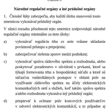
Národné regulačné orgány a iné príslušné orgány
1.
Členské štáty zabezpečia, aby každú úlohu stanovenú touto
smernicou vykonával príslušný orgán.
V rámci rozsahu pôsobnosti tejto smernice zodpovedajú národné
regulačné orgány minimálne za tieto úlohy:
a)
vykonávať reguláciu trhu
ex ante
vrátane ukladania
povinností prístupu a prepojenia;
b)
zabezpečovať riešenia sporov medzi podnikmi;
c)
vykonávať správu rádiového spektra a rozhodnutia, alebo
poskytovať poradenstvo v súvislosti s prvkami, ktoré sa
týkajú formovania trhu a hospodárskej súťaže a ktoré sú
súčasťou vnútroštátnych postupov v oblasti práv na
využívanie rádiového spektra na účely elektronických
komunikačných sietí a služieb, keď takúto správu spektra
a/alebo rozhodnutia vykonáva iný príslušný orgán;
d)
prispievať k ochrane práv koncových používateľov
v odvetví elektronických komunikácií, a to prípadne aj