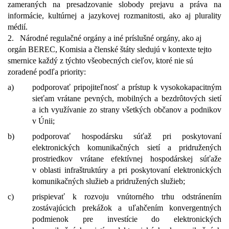
zameraných na presadzovanie slobody prejavu a práva na
informácie, kultúrnej a jazykovej rozmanitosti, ako aj plurality
médií.
2.
Národné regulačné orgány a iné príslušné orgány, ako aj
orgán BEREC, Komisia a členské štáty sledujú v kontexte tejto
smernice každý z týchto všeobecných cieľov, ktoré nie sú
zoradené podľa priority:
a)
podporovať pripojiteľnosť a prístup k vysokokapacitným
sieťam vrátane pevných, mobilných a bezdrôtových sietí
a ich využívanie zo strany všetkých občanov a podnikov
v Únii;
b)
podporovať hospodársku súťaž pri poskytovaní
elektronických komunikačných sietí a pridružených
prostriedkov vrátane efektívnej hospodárskej súťaže
v oblasti infraštruktúry a pri poskytovaní elektronických
komunikačných služieb a pridružených služieb;
c)
prispievať k rozvoju vnútorného trhu odstránením
zostávajúcich prekážok a uľahčením konvergentných
podmienok pre investície do elektronických