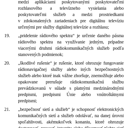
medzi aplikáciami poskytovanými poskytovateľmi
rozhlasového a televízneho vysielania alebo
poskytovateľmi služieb a medzi prostriedkami
v zdokonalených zariadeniach pre digitálnu televíziu
určenými pre služby digitálnej televízie a rozhlasu;
19.
„pridelenie rádiového spektra“ je určenie daného pásma
rádiového spektra na využívanie jedným, prípadne
viacerými druhmi rádiokomunikačných služieb podľa
stanovených podmienok;
20.
„škodlivé rušenie“ je rušenie, ktoré ohrozuje fungovanie
rádionavigačnej služby alebo iných bezpečnostných
služieb alebo ktoré inak vážne zhoršuje, znemožňuje alebo
opakovane prerušuje rádiokomunikačnú službu
prevádzkovanú v súlade s platnými medzinárodnými
predpismi, predpismi Únie alebo vnútroštátnymi
predpismi;
21.
„bezpečnosť sietí a služieb“ je schopnosť elektronických
komunikačných sietí a služieb odolávať, na danej úrovni
spoľahlivosti, akémukoľvek konaniu, ktoré ohrozuje