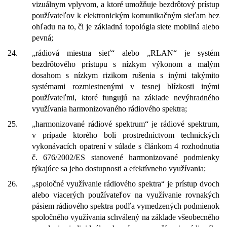
vizuálnym vplyvom, a ktoré umožňuje bezdrôtový prístup
používateľov k elektronickým komunikačným sieťam bez
ohľadu na to, či je základná topológia siete mobilná alebo
pevná;
24.
„rádiová miestna sieť“ alebo „RLAN“ je systém
bezdrôtového prístupu s nízkym výkonom a malým
dosahom s nízkym rizikom rušenia s inými takýmito
systémami rozmiestnenými v tesnej blízkosti inými
používateľmi, ktoré fungujú na základe nevýhradného
využívania harmonizovaného rádiového spektra;
25.
„harmonizované rádiové spektrum“ je rádiové spektrum,
v prípade ktorého boli prostredníctvom technických
vykonávacích opatrení v súlade s článkom 4 rozhodnutia
č. 676/2002/ES stanovené harmonizované podmienky
týkajúce sa jeho dostupnosti a efektívneho využívania;
26.
„spoločné využívanie rádiového spektra“ je prístup dvoch
alebo viacerých používateľov na využívanie rovnakých
pásiem rádiového spektra podľa vymedzených podmienok
spoločného využívania schválený na základe všeobecného