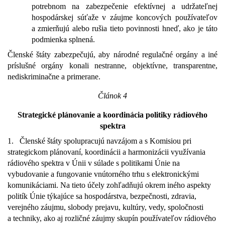
potrebnom na zabezpečenie efektívnej a udržateľnej
hospodárskej súťaže v záujme koncových používateľov
a zmierňujú alebo rušia tieto povinnosti hneď, ako je táto
podmienka splnená.
Členské štáty zabezpečujú, aby národné regulačné orgány a iné
príslušné orgány konali nestranne, objektívne, transparentne,
nediskriminačne a primerane.
Článok 4
Strategické plánovanie a koordinácia politiky rádiového
spektra
1.
Členské štáty spolupracujú navzájom a s Komisiou pri
strategickom plánovaní, koordinácii a harmonizácii využívania
rádiového spektra v Únii v súlade s politikami Únie na
vybudovanie a fungovanie vnútorného trhu s elektronickými
komunikáciami. Na tieto účely zohľadňujú okrem iného aspekty
politík Únie týkajúce sa hospodárstva, bezpečnosti, zdravia,
verejného záujmu, slobody prejavu, kultúry, vedy, spoločnosti
a techniky, ako aj rozličné záujmy skupín používateľov rádiového