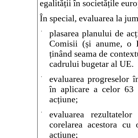
egalității în societățile eur
În special, evaluarea la ju
·
plasarea planului de acți
Comisii (și anume, o 
ținând seama de contextu
cadrului bugetar al UE.
·
evaluarea progreselor î
în aplicare a celor 63
acțiune;
·
evaluarea rezultatelo
corelarea acestora cu 
acțiune;