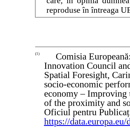
care, în opinia dumneav
reproduse în întreaga U
Comisia Europeană:
(1)
Innovation Council an
Spatial Foresight, Cari
socio-economic perfor
economy – Improving 
of the proximity and s
Oficiul pentru Publicaț
https://data.europa.eu