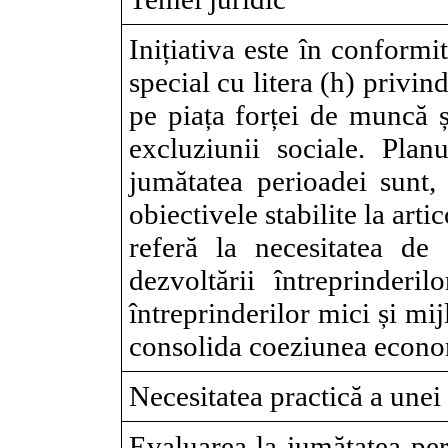
Inițiativa este în conform
special cu litera (h) privi
pe piața forței de muncă ș
excluziunii sociale. Plan
jumătatea perioadei sunt
obiectivele stabilite la art
referă la necesitatea d
dezvoltării întreprinderi
întreprinderilor mici și mij
consolida coeziunea economi
Necesitatea practică a unei
Evaluarea la jumătatea per