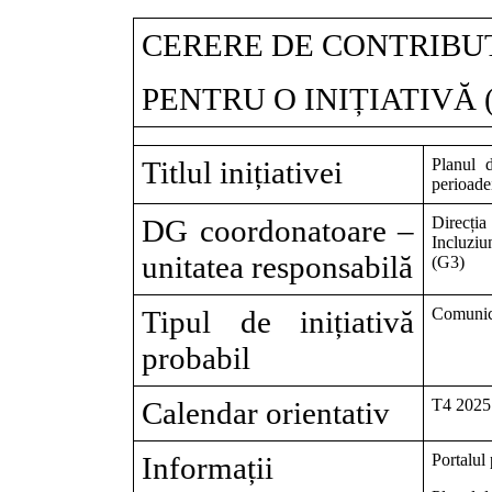
CERERE DE CONTRIBUȚ
PENTRU O INIȚIATIVĂ (fă
Titlul inițiativei
Planul 
perioade
DG coordonatoare –
Direcți
Incluziun
unitatea responsabilă
(G3)
Tipul de inițiativă
Comunic
probabil
Calendar orientativ
T4 2025
Informații
Portalul