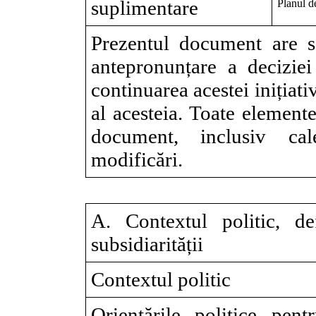
suplimentare
Planul d
Prezentul document are s
antepronunțare a deciziei
continuarea acestei inițiati
al acesteia. Toate elemente
document, inclusiv cale
modificări.
A. Contextul politic, de
subsidiarității
Contextul politic
Orientările politice pen