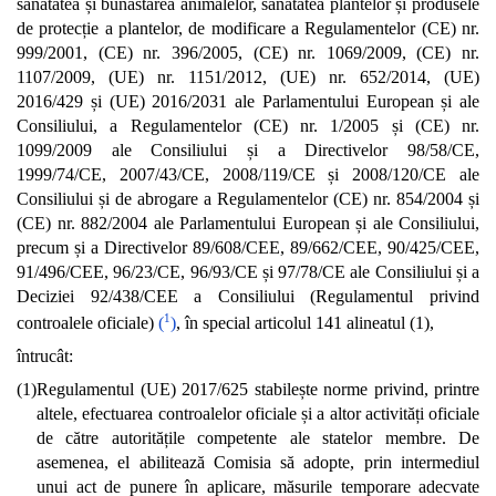
sănătatea și bunăstarea animalelor, sănătatea plantelor și produsele
de protecție a plantelor, de modificare a Regulamentelor (CE) nr.
999/2001, (CE) nr. 396/2005, (CE) nr. 1069/2009, (CE) nr.
1107/2009, (UE) nr. 1151/2012, (UE) nr. 652/2014, (UE)
2016/429 și (UE) 2016/2031 ale Parlamentului European și ale
Consiliului, a Regulamentelor (CE) nr. 1/2005 și (CE) nr.
1099/2009 ale Consiliului și a Directivelor 98/58/CE,
1999/74/CE, 2007/43/CE, 2008/119/CE și 2008/120/CE ale
Consiliului și de abrogare a Regulamentelor (CE) nr. 854/2004 și
(CE) nr. 882/2004 ale Parlamentului European și ale Consiliului,
precum și a Directivelor 89/608/CEE, 89/662/CEE, 90/425/CEE,
91/496/CEE, 96/23/CE, 96/93/CE și 97/78/CE ale Consiliului și a
Deciziei 92/438/CEE a Consiliului (Regulamentul privind
1
controalele oficiale)
(
)
, în special articolul 141 alineatul (1),
întrucât:
(1)
Regulamentul (UE) 2017/625 stabilește norme privind, printre
altele, efectuarea controalelor oficiale și a altor activități oficiale
de către autoritățile competente ale statelor membre. De
asemenea, el abilitează Comisia să adopte, prin intermediul
unui act de punere în aplicare, măsurile temporare adecvate