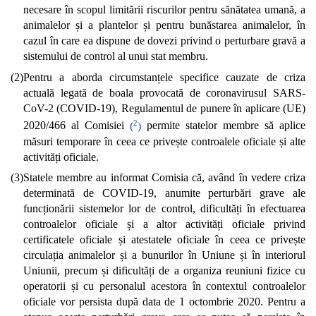
necesare în scopul limitării riscurilor pentru sănătatea umană, a
animalelor și a plantelor și pentru bunăstarea animalelor, în
cazul în care ea dispune de dovezi privind o perturbare gravă a
sistemului de control al unui stat membru.
(2)
Pentru a aborda circumstanțele specifice cauzate de criza
actuală legată de boala provocată de coronavirusul SARS-
CoV-2 (COVID-19), Regulamentul de punere în aplicare (UE)
2
2020/466 al Comisiei
(
)
permite statelor membre să aplice
măsuri temporare în ceea ce privește controalele oficiale și alte
activități oficiale.
(3)
Statele membre au informat Comisia că, având în vedere criza
determinată de COVID‐19, anumite perturbări grave ale
funcționării sistemelor lor de control, dificultăți în efectuarea
controalelor oficiale și a altor activități oficiale privind
certificatele oficiale și atestatele oficiale în ceea ce privește
circulația animalelor și a bunurilor în Uniune și în interiorul
Uniunii, precum și dificultăți de a organiza reuniuni fizice cu
operatorii și cu personalul acestora în contextul controalelor
oficiale vor persista după data de 1 octombrie 2020. Pentru a