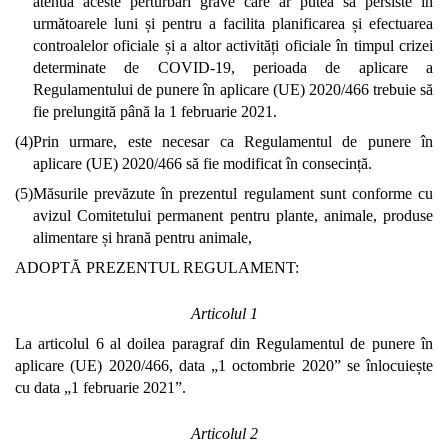
atenua aceste perturbări grave care ar putea să persiste în
următoarele luni și pentru a facilita planificarea și efectuarea
controalelor oficiale și a altor activități oficiale în timpul crizei
determinate de COVID-19, perioada de aplicare a
Regulamentului de punere în aplicare (UE) 2020/466 trebuie să
fie prelungită până la 1 februarie 2021.
(4)
Prin urmare, este necesar ca Regulamentul de punere în
aplicare (UE) 2020/466 să fie modificat în consecință.
(5)
Măsurile prevăzute în prezentul regulament sunt conforme cu
avizul Comitetului permanent pentru plante, animale, produse
alimentare și hrană pentru animale,
ADOPTĂ PREZENTUL REGULAMENT:
Articolul 1
La articolul 6 al doilea paragraf din Regulamentul de punere în
aplicare (UE) 2020/466, data „1 octombrie 2020” se înlocuiește
cu data „1 februarie 2021”.
Articolul 2