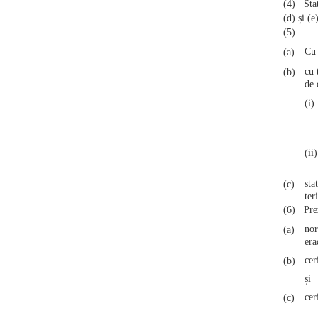
(4)
Sta
(d) și (
(5)
Cu 
(a)
cu 
(b)
de 
(i)
(ii
sta
(c)
ter
(6)
Pre
nor
(a)
era
cer
(b)
și
cer
(c)