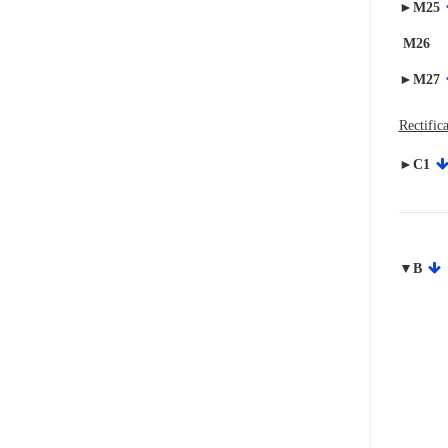
►M25
M26
►M27
Rectifica
►C1
▼B