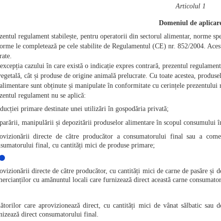
Articolul 1
Domeniul de aplicar
zentul regulament stabilește, pentru operatorii din sectorul alimentar, norme sp
orme le completează pe cele stabilite de Regulamentul (CE) nr. 852/2004. Acest
rate.
excepția cazului în care există o indicație expres contrară, prezentul regulamen
vegetală, cât și produse de origine animală prelucrate. Cu toate acestea, produse
alimentare sunt obținute și manipulate în conformitate cu cerințele prezentului
zentul regulament nu se aplică:
ducției primare destinate unei utilizări în gospodăria privată;
parării, manipulării și depozitării produselor alimentare în scopul consumului î
ovizionării directe de către producător a consumatorului final sau a comer
sumatorului final, cu cantități mici de produse primare;
ovizionării directe de către producător, cu cantități mici de carne de pasăre și 
ercianților cu amănuntul locali care furnizează direct această carne consumator
ătorilor care aprovizionează direct, cu cantități mici de vânat sălbatic sau 
nizează direct consumatorului final.