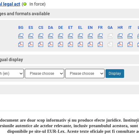
l legal act
(
In force
)
es and formats available
BG
ES
CS
DA
DE
ET
EL
EN
FR
GA
HR
IT
ge
gual display
ge
Language
Language
Display
2
3
 document are doar scop informativ și nu produce efecte juridice. Instituț
rsiunile autentice ale actelor relevante, inclusiv preambulul acestora, sunt
disponibile pe site-ul EUR-Lex. Aceste texte oficiale pot fi consultate