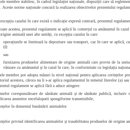
tele membre stabilesc, în cadrul legislației naționale, dispoziții care să reglemente
e). Aceste norme naționale concură la realizarea obiectivelor prezentului regulam
excepția cazului în care există o indicație expresă contrară, prezentul regulame
toate acestea, prezentul regulament se aplică în comerțul cu amănuntul în cazul 
origine animală unei alte unități, cu excepția cazului în care:
operațiunile se limitează la depozitare sau transport, caz în care se aplică, cu
III
sau
furnizarea produselor alimentare de origine animală care provin de la unita
)
vânzare cu amănuntul și în cazul în care, în conformitate cu legislația național
tele membre pot adopta măsuri la nivel național pentru aplicarea cerințelor pr
itoriul acestora, cărora nu li s-ar aplica regulamentul în temeiul literelor (a) sau
zentul regulament se aplică fără a aduce atingere:
melor corespunzătoare de sănătate animală și de sănătate publică, inclusiv n
dicarea anumitor encefalopatii spongiforme transmisibile;
ințelor în domeniul bunăstării animalelor
ințelor privind identificarea animalelor și trasabilitatea produselor de origine a