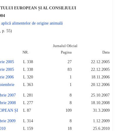
NTULUI EUROPEAN ȘI AL CONSILIULUI
004
e aplică alimentelor de origine animală
 p. 55)
Jurnalul Oficial
NR.
Pagina
Data
ie 2005
L 338
27
22.12.2005
ie 2005
L 338
83
22.12.2005
ie 2006
L 320
1
18.11.2006
iembrie
L 363
1
20.12.2006
rie 2007
L 281
8
25.10.2007
rie 2008
L 277
8
18.10.2008
OPEAN ȘI
L 87
109
31.3.2009
rie 2009
L 314
8
1.12.2009
010
L 159
18
25.6.2010