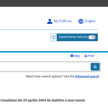
My EUR-Lex
English
Experimental features
<a href="https://eur-lex.europa.eu/
Help
Print
Need more search options? Use the
Advanced search
onsiliului din 29 aprilie 2004 de stabilire a unor norme