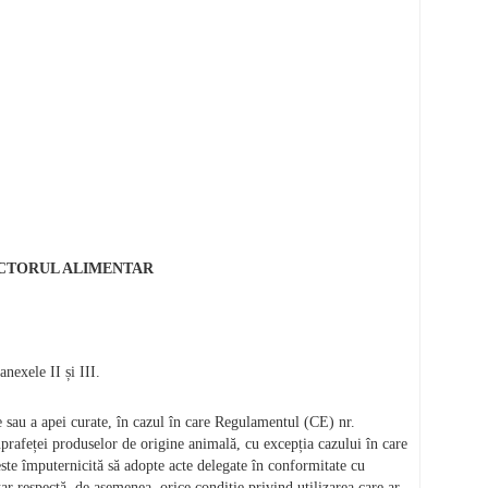
ECTORUL ALIMENTAR
nexele II și III.
le sau a apei curate, în cazul în care Regulamentul (CE) nr.
rafeței produselor de origine animală, cu excepția cazului în care
este împuternicită să adopte acte delegate în conformitate cu
r respectă, de asemenea, orice condiție privind utilizarea care ar