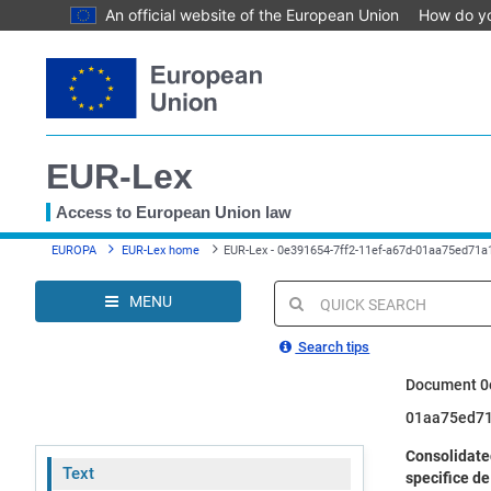
An official website of the European Union
How do y
Skip
to
main
content
EUR-Lex
Access to European Union law
You
EUROPA
EUR-Lex home
EUR-Lex - 0e391654-7ff2-11ef-a67d-01aa75ed71a1
are
here
MENU
Quick
search
Search tips
Document 0
01aa75ed7
Consolidated
Text
specifice de