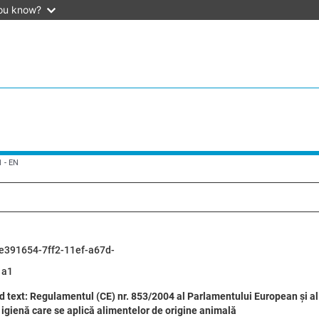
ou know?
 - EN
e391654-7ff2-11ef-a67d-
1a1
 text: Regulamentul (CE) nr. 853/2004 al Parlamentului European și al C
 igienă care se aplică alimentelor de origine animală