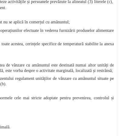
ze activitățile și persoanele prevăzute la alineatul (3) literele (c),
ent.
nt nu se aplică în comerțul cu amănuntul;
operațiunilor efectuate în vederea furnizării produselor alimentare
 toate acestea, cerințele specifice de temperatură stabilite la anexa
tea de vânzare cu amănuntul este destinată numai altor unități de
ă, este vorba despre o activitate marginală, localizată și restrânsă;
ezentului regulament unităților de vânzare cu amănuntul situate pe
 (b).
ormele cele mai stricte adoptate pentru prevenirea, controlul și
nimală.