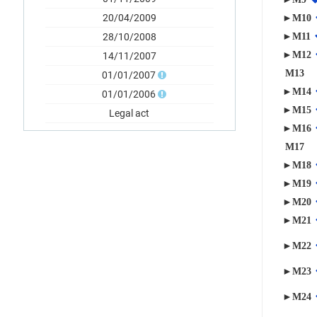
20/04/2009
►M10
28/10/2008
►M11
►M12
14/11/2007
M13
01/01/2007
►M14
01/01/2006
►M15
Legal act
►M16
M17
►M18
►M19
►M20
►M21
►M22
►M23
►M24