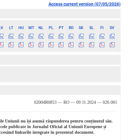
Access current version (07/05/2026)
LV
LT
HU
MT
NL
PL
PT
RO
SK
SL
FI
SV
02004R0853 — RO — 09.11.2024 — 026.001
iile Uniunii nu își asumă răspunderea pentru conținutul său.
 cele publicate în Jurnalul Oficial al Uniunii Europene și
 accesând linkurile integrate în prezentul document.