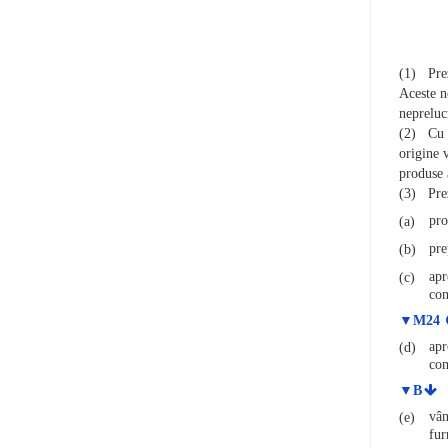
(1)
Pre
Aceste n
nepreluc
(2)
Cu 
origine 
produse 
(3)
Pre
pro
(a)
pre
(b)
apr
(c)
con
▼M24
apr
(d)
com
▼B
vân
(e)
fur