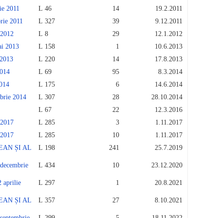
e 2011
L 46
14
19.2.2011
ie 2011
L 327
39
9.12.2011
2012
L 8
29
12.1.2012
i 2013
L 158
1
10.6.2013
2013
L 220
14
17.8.2013
014
L 69
95
8.3.2014
014
L 175
6
14.6.2014
rie 2014
L 307
28
28.10.2014
L 67
22
12.3.2016
2017
L 285
3
1.11.2017
2017
L 285
10
1.11.2017
AN ȘI AL
L 198
241
25.7.2019
ecembrie
L 434
10
23.12.2020
prilie
L 297
1
20.8.2021
AN ȘI AL
L 357
27
8.10.2021
eptembrie
L 299
5
18.11.2022