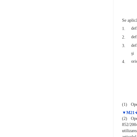
Se aplic
def
1.
def
2.
def
3.
și
ori
4.
(1)
Ope
▼M21
(2)
Ope
852/2004
utilizar
articolu