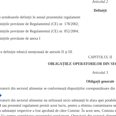
Articolul 2
Definiții
ă următoarele definiții în sensul prezentului regulament:
inițiile prevăzute de Regulamentul (CE) nr. 178/2002;
inițiile prevăzute de Regulamentul (CE) nr. 852/2004;
inițiile prevăzute de anexa I
ce definiție tehnică menționată de anexele II și III.
CAPITOLUL II
OBLIGAȚIILE OPERATORILOR DIN S
Articolul 3
Obligații generale
ratorii din sectorul alimentar se conformează dispozițiilor corespunzătoare din a
ratorii din sectorul alimentar nu utilizează nicio substanță în afara apei potabi
 sau prezentul regulament permit acest lucru, pentru a elimina contaminarea sup
ea substanței respective a fost aprobată de către Comisie. În acest sens, Comisia 
l 11a pentru completarea prezentului regulament. Operatorii din sectorul alimenta