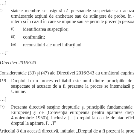
[…]
c)
statele membre se asigură că persoanele suspectate sau acuzat
următoarele acțiuni de anchetare sau de strângere de probe, în c
intern și în cazul în care se impune sau se permite prezența persoa
(i)
identificarea suspecților;
(ii)
confruntări;
(iii)
reconstituiri ale unei infracțiuni.
[…]”
Directiva 2016/343
Considerentele (33) și (47) ale Directivei 2016/343 au următorul cuprins
(33)
Dreptul la un proces echitabil este unul dintre principiile de
suspectate și acuzate de a fi prezente la proces se întemeiază p
Uniune.
[…]
47)
Prezenta directivă susține drepturile și principiile fundamenta
Europene] și de [Convenția europeană pentru apărarea dreptu
4 noiembrie 1950)], inclusiv […] dreptul la o cale de atac efici
dreptul la apărare. […]”
Articolul 8 din această directivă, intitulat „Dreptul de a fi prezent la proc