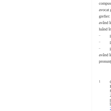
compusă
avocat 
grefier
având î
luând în
–
–
–
având în
pronunț
1