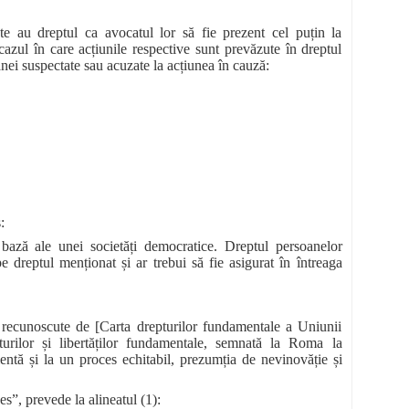
e au dreptul ca avocatul lor să fie prezent cel puțin la
azul în care acțiunile respective sunt prevăzute în dreptul
nei suspectate sau acuzate la acțiunea în cauză:
:
 bază ale unei societăți democratice. Dreptul persoanelor
e dreptul menționat și ar trebui să fie asigurat în întreaga
le recunoscute de [Carta drepturilor fundamentale a Uniunii
rilor și libertăților fundamentale, semnată la Roma la
entă și la un proces echitabil, prezumția de nevinovăție și
es”, prevede la alineatul (1):