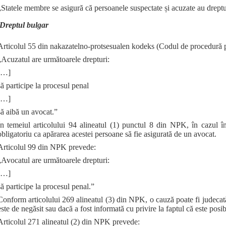
„Statele membre se asigură că persoanele suspectate și acuzate au dreptul
Dreptul bulgar
Articolul 55 din nakazatelno‑protsesualen kodeks (Codul de procedură 
„Acuzatul are următoarele drepturi:
[…]
să participe la procesul penal
[…]
să aibă un avocat.”
În temeiul articolului 94 alineatul (1) punctul 8 din NPK, în cazul în
obligatoriu ca apărarea acestei persoane să fie asigurată de un avocat.
Articolul 99 din NPK prevede:
„Avocatul are următoarele drepturi:
[…]
să participe la procesul penal.”
Conform articolului 269 alineatul (3) din NPK, o cauză poate fi judeca
este de negăsit sau dacă a fost informată cu privire la faptul că este posib
Articolul 271 alineatul (2) din NPK prevede: