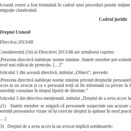
Această cerere a fost formulată în cadrul unei proceduri penale inițiate
imigrație clandestină.
Cadrul juridic
Dreptul Uniunii
Directiva 2013/48
Considerentul (54) al Directivei 2013/48 are următorul cuprins:
„Prezenta directivă stabilește norme minime. Statele membre pot extinde d
nivel mai ridicat de protecție. […]”
Articolul 1 din această directivă, intitulat „Obiect”, prevede:
„Prezenta directivă stabilește norme minime privind drepturile persoanel
acces la un avocat și ca o persoană terță să fie informată cu privire la 
autorități consulare în timpul lipsirii de libertate.”
Articolul 3 din directiva menționată, intitulat „Dreptul de a avea acces l
„(1) Statele membre se asigură că persoanele suspectate sau acuzate au 
permită persoanelor vizate să își exercite dreptul la apărare în mod practic
[…]
(3) Dreptul de a avea acces la un avocat implică următoarele: