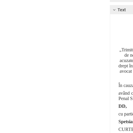
Text
„Trimit
de n
acuzate
drept î
avocat 
În cauz
având c
Penal Sp
DD,
cu parti
Spetsia
CURTEA