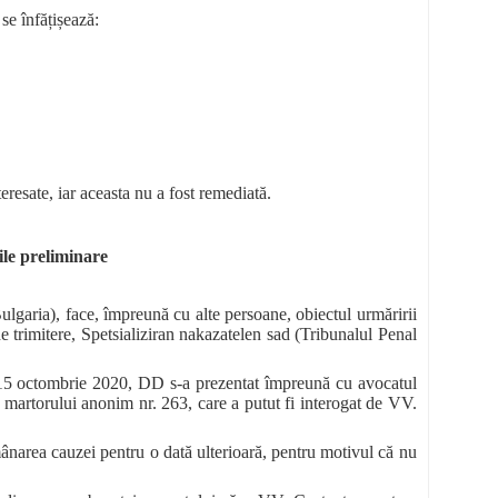
se înfățișează:
eresate, iar aceasta nu a fost remediată.
ile preliminare
Bulgaria), face, împreună cu alte persoane, obiectul urmăririi
de trimitere, Spetsializiran nakazatelen sad (Tribunalul Penal
 la 15 octombrie 2020, DD s‑a prezentat împreună cu avocatul
ea martorului anonim nr. 263, care a putut fi interogat de VV.
narea cauzei pentru o dată ulterioară, pentru motivul că nu