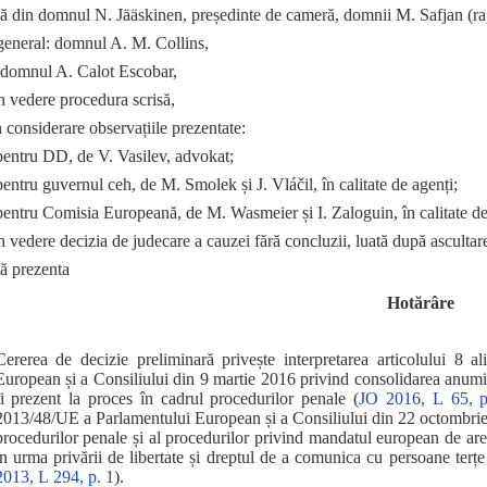
 din domnul N. Jääskinen, președinte de cameră, domnii M. Safjan (rap
general: domnul A. M. Collins,
: domnul A. Calot Escobar,
n vedere procedura scrisă,
 considerare observațiile prezentate:
pentru DD, de V. Vasilev, advokat;
pentru guvernul ceh, de M. Smolek și J. Vláčil, în calitate de agenți;
pentru Comisia Europeană, de M. Wasmeier și I. Zaloguin, în calitate de
 vedere decizia de judecare a cauzei fără concluzii, luată după ascultar
ă prezenta
Hotărâre
Cererea de decizie preliminară privește interpretarea articolului 8 
European și a Consiliului din 9 martie 2016 privind consolidarea anumit
fi prezent la proces în cadrul procedurilor penale (
JO 2016, L 65, p
2013/48/UE a Parlamentului European și a Consiliului din 22 octombrie 
procedurilor penale și al procedurilor privind mandatul european de ares
în urma privării de libertate și dreptul de a comunica cu persoane terțe ș
2013, L 294, p. 1
).