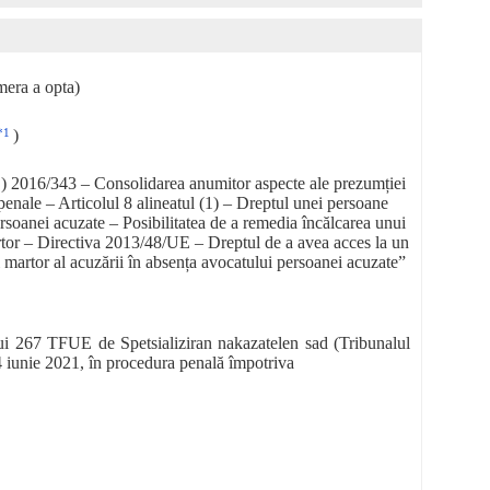
a a opta)
*1
)
E) 2016/343 – Consolidarea anumitor aspecte ale prezumției
 penale – Articolul 8 alineatul (1) – Dreptul unei persoane
ersoanei acuzate – Posibilitatea de a remedia încălcarea unui
martor – Directiva 2013/48/UE – Dreptul de a avea acces la un
i martor al acuzării în absența avocatului persoanei acuzate”
ului 267 TFUE de Spetsializiran nakazatelen sad (Tribunalul
 4 iunie 2021, în procedura penală împotriva