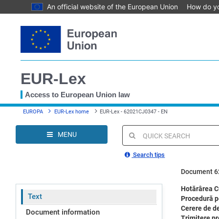
An official website of the European Union
How do y
Skip
to
main
content
EUR-Lex
Access to European Union law
You
EUROPA
EUR-Lex home
EUR-Lex - 62021CJ0347 - EN
are
here
MENU
Quick
search
Search tips
Document 6
Hotărârea Cu
Text
Procedură p
Cerere de de
Document information
Trimitere pr