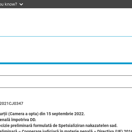
ou know?
2021CJ0347
rții (Camera a opta) din 15 septembrie 2022.
enală împotriva DD.
cizie preliminară formulată de Spetsializiran nakazatelen sad.
eliminară – Cooperare judiciară în materie penală – Directiva (UE) 20