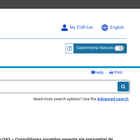
My EUR-Lex
English
Experimental features
<a href="https://eur-lex.europa.eu/
Help
Print
Need more search options? Use the
Advanced search
16/343 – Consolidarea anumitor aspecte ale prezumției de