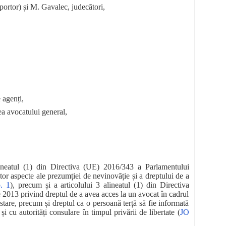
ortor) și M. Gavalec, judecători,
 agenți,
ea avocatului general,
alineatul (1) din Directiva (UE) 2016/343 a Parlamentului
or aspecte ale prezumției de nevinovăție și a dreptului de a
. 1
), precum și a articolului 3 alineatul (1) din Directiva
2013 privind dreptul de a avea acces la un avocat în cadrul
tare, precum și dreptul ca o persoană terță să fie informată
i cu autorități consulare în timpul privării de libertate (
JO