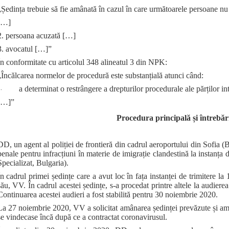
„Ședința trebuie să fie amânată în cazul în care următoarele persoane nu 
[…]
2. persoana acuzată […]
3. avocatul […]”
În conformitate cu articolul 348 alineatul 3 din NPK:
„Încălcarea normelor de procedură este substanțială atunci când:
.
a determinat o restrângere a drepturilor procedurale ale părților int
[…]”
Procedura principală și întrebăr
DD, un agent al poliției de frontieră din cadrul aeroportului din Sofia (
penale pentru infracțiuni în materie de imigrație clandestină la instanța 
Specializat, Bulgaria).
În cadrul primei ședințe care a avut loc în fața instanței de trimitere
său, VV. În cadrul acestei ședințe, s‑a procedat printre altele la audier
Continuarea acestei audieri a fost stabilită pentru 30 noiembrie 2020.
La 27 noiembrie 2020, VV a solicitat amânarea ședinței prevăzute și amâ
se vindecase încă după ce a contractat coronavirusul.