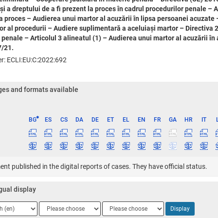
și a dreptului de a fi prezent la proces în cadrul procedurilor penale – 
la proces – Audierea unui martor al acuzării în lipsa persoanei acuzate 
ior al procedurii – Audiere suplimentară a aceluiași martor – Directiva
 penale – Articolul 3 alineatul (1) – Audierea unui martor al acuzării î
/21.
ier: ECLI:EU:C:2022:692
es and formats available
BG
ES
CS
DA
DE
ET
EL
EN
FR
GA
HR
IT
ge
t published in the digital reports of cases. They have official status.
gual display
ge
Language
Language
Display
2
3