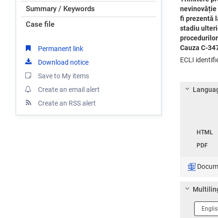
Summary / Keywords
nevinovăție 
fi prezentă 
Case file
stadiu ulter
procedurilor
Cauza C-347
Permanent link
ECLI identif
Download notice
Save to My items
Create an email alert
Languag
Create an RSS alert
Langua
HTML
PDF
Documen
Multilin
Langua
1