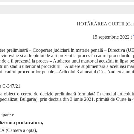
HOTĂRÂREA CURȚII (Camer
15 septembrie 2022 (
ere preliminară – Cooperare judiciară în materie penală – Directiva (U
evinovăție și a dreptului de a fi prezent la proces în cadrul procedurilor
 de a fi prezentă la proces – Audierea unui martor al acuzării în lipsa p
ntr‑un stadiu ulterior al procedurii – Audiere suplimentară a aceluiași 
în cadrul procedurilor penale – Articolul 3 alineatul (1) – Audierea unu
a C‑347/21,
a obiect o cerere de decizie preliminară formulată în temeiul articol
ecializat, Bulgaria), prin decizia din 3 iunie 2021, primită de Curte la
ciparea:
lizirana prokuratura,
 (Camera a opta),