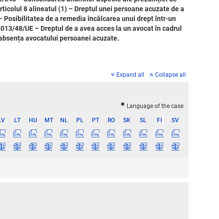
Articolul 8 alineatul (1) – Dreptul unei persoane acuzate de a
– Posibilitatea de a remedia încălcarea unui drept într‑un
 2013/48/UE – Dreptul de a avea acces la un avocat în cadrul
n absența avocatului persoanei acuzate.
Expand all
Collapse all
Language of the case
LV
LT
HU
MT
NL
PL
PT
RO
SK
SL
FI
SV