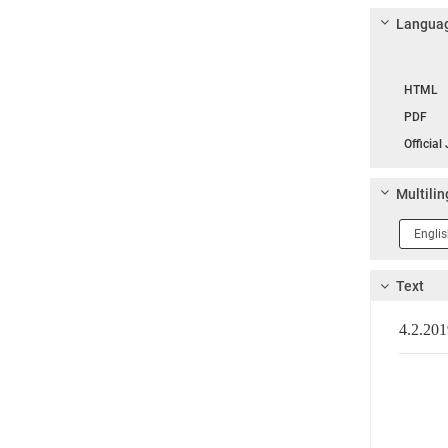
Languag
Langua
HTML
PDF
Official
Multilin
Langua
1
Text
4.2.2