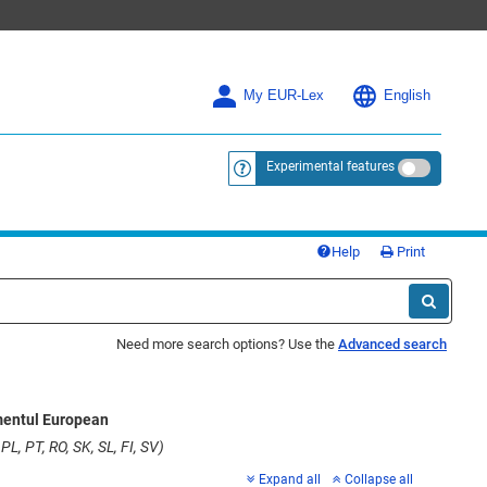
My EUR-Lex
English
Experimental features
<a href="https://eur-lex.europa.eu/
Help
Print
Need more search options? Use the
Advanced search
mentul European
PL, PT, RO, SK, SL, FI, SV)
Expand all
Collapse all