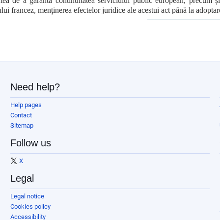
atea de a garanta continuitatea serviciului public european, precum și 
ui francez, menținerea efectelor juridice ale acestui act până la adoptar
Need help?
Help pages
Contact
Sitemap
Follow us
X
Legal
Legal notice
Cookies policy
Accessibility