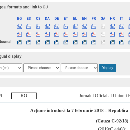
es, formats and link to OJ
BG
ES
CS
DA
DE
ET
EL
EN
FR
GA
HR
IT
ge
 Journal
gual display
ge
Language
Language
Display
2
3
019
RO
Jurnalul Oficial al Uniunii
Acțiune introdusă la 7 februarie 2018 – Republic
(Cauza C-92/18)
(2019/C 44/08)