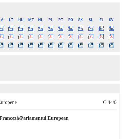
LV
LT
HU
MT
NL
PL
PT
RO
SK
SL
FI
SV
 Europene
C 44/6
a Franceză/Parlamentul European