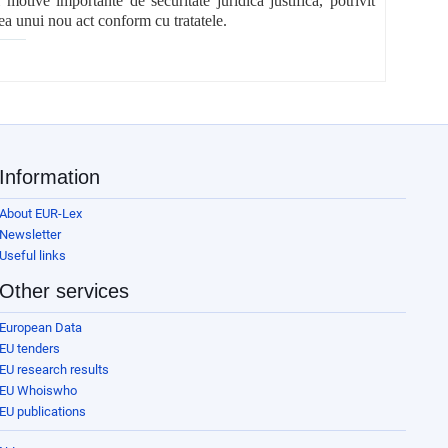
motive importante de securitate juridică justifică, potrivit
ea unui nou act conform cu tratatele.
Information
About EUR-Lex
Newsletter
Useful links
Other services
European Data
EU tenders
EU research results
EU Whoiswho
EU publications