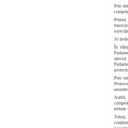
Prin in
competen
Primul 
miercur
exerciți
Al trei
În sfâr
Parlame
special
Parlame
proiect
Prin in
Protocol
anumito
Astfel,
compete
trebuie 
Totuși,
conținu