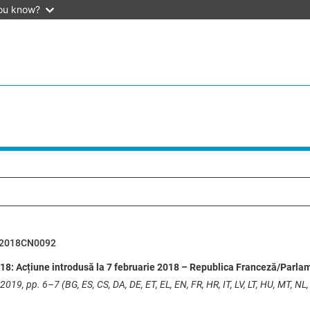
ou know?
62018CN0092
18: Acțiune introdusă la 7 februarie 2018 – Republica Franceză/Parla
2019, pp. 6–7 (BG, ES, CS, DA, DE, ET, EL, EN, FR, HR, IT, LV, LT, HU, MT, NL, 