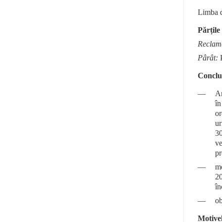
Limba d
Părțile
Reclam
Pârât:
P
Concluz
—
An
în
or
ur
3
ve
pr
—
me
20
în
—
ob
Motivel