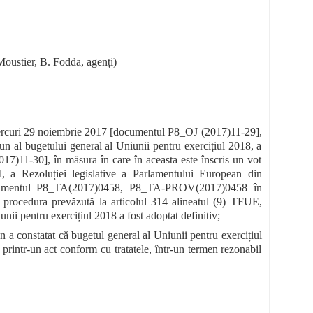
oustier, B. Fodda, agenți)
miercuri 29 noiembrie 2017 [documentul P8_OJ (2017)11-29],
un al bugetului general al Uniunii pentru exercițiul 2018, a
17)11-30], în măsura în care în aceasta este înscris un vot
, a Rezoluției legislative a Parlamentului European din
ocumentul P8_TA(2017)0458, P8_TA-PROV(2017)0458 în
u procedura prevăzută la articolul 314 alineatul (9) TFUE,
ii pentru exercițiul 2018 a fost adoptat definitiv;
 a constatat că bugetul general al Uniunii pentru exercițiul
 printr-un act conform cu tratatele, într-un termen rezonabil