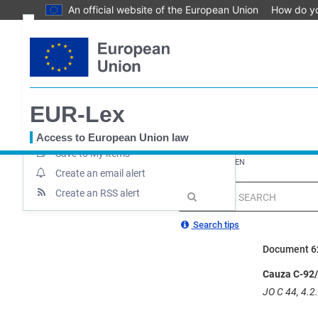
An official website of the European Union
How do y
Skip
Text
to
main
Document information
content
Case file
EUR-Lex
Permanent link
Download notice
Access to European Union law
Save to My items
You
EUROPA
EUR-Lex home
EUR-Lex - 62018CN0092 - EN
are
Create an email alert
here
Create an RSS alert
MENU
Quick
search
Search tips
Document 
Cauza C-92/
JO C 44, 4.2.