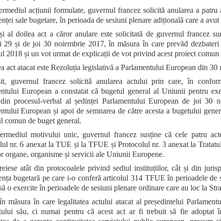
termediul acțiunii formulate, guvernul francez solicită anularea a patru
ței sale bugetare, în perioada de sesiuni plenare adițională care a avut 
și al doilea act a căror anulare este solicitată de guvernul francez s
i 29 și de joi 30 noiembrie 2017, în măsura în care prevăd dezbateri
ul 2018 și un vot urmat de explicații de vot privind acest proiect comun
lea act atacat este Rezoluția legislativă a Parlamentului European din 3
șit, guvernul francez solicită anularea actului prin care, în confo
ntului European a constatat că bugetul general al Uniunii pentru exer
 din procesul-verbal al ședinței Parlamentului European de joi 30 n
ntului European și apoi de semnarea de către acesta a bugetului general
ul comun de buget general.
termediul motivului unic, guvernul francez susține că cele patru act
ul nr. 6 anexat la TUE și la TFUE și Protocolul nr. 3 anexat la Tratatul C
r organe, organisme și servicii ale Uniunii Europene.
 reiese atât din protocoalele privind sediul instituțiilor, cât și din j
nța bugetară pe care i-o conferă articolul 314 TFUE în perioadele de se
să o exercite în perioadele de sesiuni plenare ordinare care au loc la Str
 în măsura în care legalitatea actului atacat al președintelui Parlament
tului său, ci numai pentru că acest act ar fi trebuit să fie adoptat 