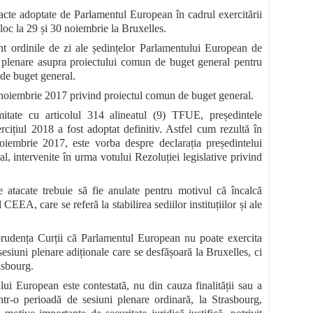
 acte adoptate de Parlamentul European în cadrul exercitării
loc la 29 și 30 noiembrie la Bruxelles.
unt ordinile de zi ale ședințelor Parlamentului European de
 plenare asupra proiectului comun de buget general pentru
 de buget general.
0 noiembrie 2017 privind proiectul comun de buget general.
rmitate cu articolul 314 alineatul (9) TFUE, președintele
cițiul 2018 a fost adoptat definitiv. Astfel cum rezultă în
oiembrie 2017, este vorba despre declarația președintelui
, intervenite în urma votului Rezoluției legislative privind
e atacate trebuie să fie anulate pentru motivul că încalcă
EEA, care se referă la stabilirea sediilor instituțiilor și ale
urisprudența Curții că Parlamentul European nu poate exercita
siuni plenare adiționale care se desfășoară la Bruxelles, ci
asbourg.
ului European este contestată, nu din cauza finalității sau a
într-o perioadă de sesiuni plenare ordinară, la Strasbourg,