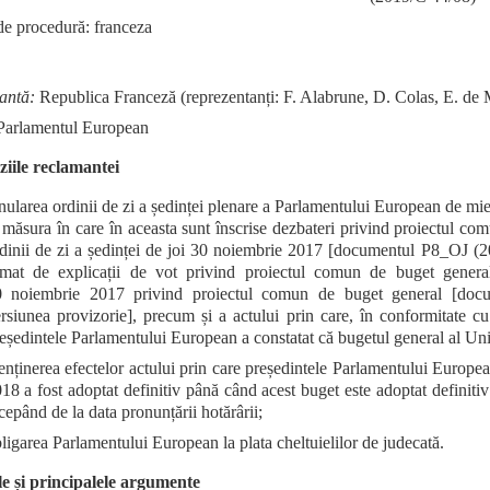
e procedură: franceza
antă:
Republica Franceză (reprezentanți: F. Alabrune, D. Colas, E. de M
arlamentul European
iile reclamantei
ularea ordinii de zi a ședinței plenare a Parlamentului European de 
 măsura în care în aceasta sunt înscrise dezbateri privind proiectul com
dinii de zi a ședinței de joi 30 noiembrie 2017 [documentul P8_OJ (20
mat de explicații de vot privind proiectul comun de buget general
0 noiembrie 2017 privind proiectul comun de buget general [d
rsiunea provizorie], precum și a actului prin care, în conformitate c
eședintele Parlamentului European a constatat că bugetul general al Uniun
nținerea efectelor actului prin care președintele Parlamentului European
18 a fost adoptat definitiv până când acest buget este adoptat definitiv
cepând de la data pronunțării hotărârii;
ligarea Parlamentului European la plata cheltuielilor de judecată.
e și principalele argumente