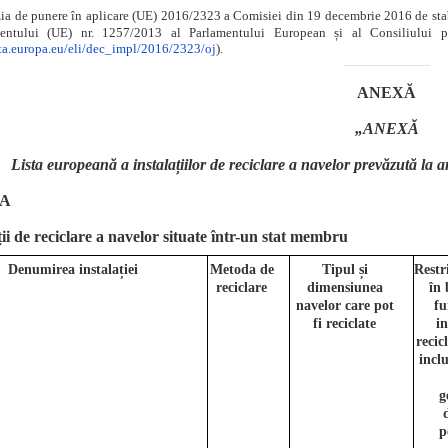
a de punere în aplicare (UE) 2016/2323 a Comisiei din 19 decembrie 2016 de stabilir
ntului (UE) nr. 1257/2013 al Parlamentului European și al Consiliului pr
ata.europa.eu/eli/dec_impl/2016/2323/oj
).
ANEXĂ
„ANEXĂ
Lista europeană a instalațiilor de reciclare a navelor prevăzută la
 A
ții de reciclare a navelor situate într-un stat membru
Denumirea instalației
Metoda de
Tipul și
Restri
reciclare
dimensiunea
în 
navelor care pot
fu
fi reciclate
in
recic
inclu
g
p