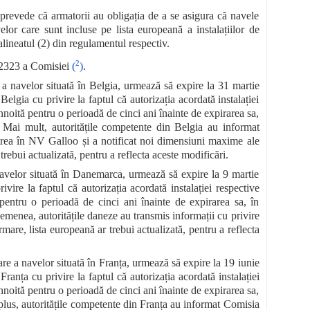
 prevede că armatorii au obligația de a se asigura că navele
velor care sunt incluse pe lista europeană a instalațiilor de
alineatul (2) din regulamentul respectiv.
2
6/2323 a Comisiei
(
)
.
a navelor situată în Belgia, urmează să expire la 31 martie
elgia cu privire la faptul că autorizația acordată instalației
înnoită pentru o perioadă de cinci ani înainte de expirarea sa,
Mai mult, autoritățile competente din Belgia au informat
ea în NV Galloo și a notificat noi dimensiuni maxime ale
trebui actualizată, pentru a reflecta aceste modificări.
navelor situată în Danemarca, urmează să expire la 9 martie
re la faptul că autorizația acordată instalației respective
ă pentru o perioadă de cinci ani înainte de expirarea sa, în
menea, autoritățile daneze au transmis informații cu privire
are, lista europeană ar trebui actualizată, pentru a reflecta
re a navelor situată în Franța, urmează să expire la 19 iunie
ranța cu privire la faptul că autorizația acordată instalației
înnoită pentru o perioadă de cinci ani înainte de expirarea sa,
plus, autoritățile competente din Franța au informat Comisia