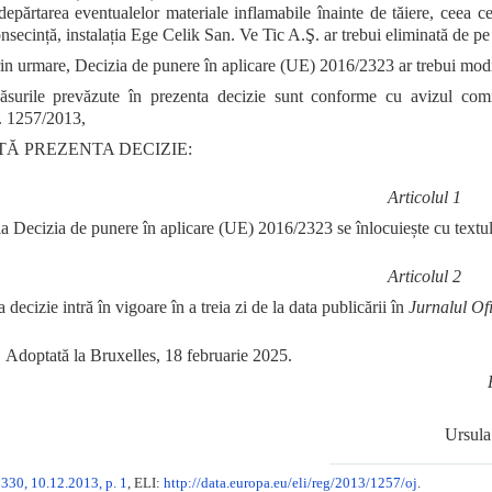
depărtarea eventualelor materiale inflamabile înainte de tăiere, ceea ce 
nsecință, instalația Ege Celik San. Ve Tic A.Ş. ar trebui eliminată de pe
in urmare, Decizia de punere în aplicare (UE) 2016/2323 ar trebui modif
surile prevăzute în prezenta decizie sunt conforme cu avizul comit
. 1257/2013,
Ă PREZENTA DECIZIE:
Articolul 1
a Decizia de punere în aplicare (UE) 2016/2323 se înlocuiește cu textul
Articolul 2
 decizie intră în vigoare în a treia zi de la data publicării în
Jurnalul Of
Adoptată la Bruxelles, 18 februarie 2025.
Ursu
330, 10.12.2013, p. 1
, ELI:
http://data.europa.eu/eli/reg/2013/1257/oj
.