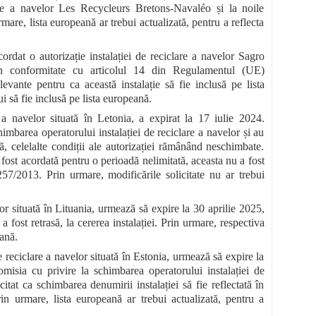
lare a navelor Les Recycleurs Bretons-Navaléo și la noile
are, lista europeană ar trebui actualizată, pentru a reflecta
rdat o autorizație instalației de reciclare a navelor Sagro
n conformitate cu articolul 14 din Regulamentul (UE)
evante pentru ca această instalație să fie inclusă pe lista
i să fie inclusă pe lista europeană.
 a navelor situată în Letonia, a expirat la 17 iulie 2024.
mbarea operatorului instalației de reciclare a navelor și au
ță, celelalte condiții ale autorizației rămânând neschimbate.
a fost acordată pentru o perioadă nelimitată, aceasta nu a fost
57/2013. Prin urmare, modificările solicitate nu ar trebui
r situată în Lituania, urmează să expire la 30 aprilie 2025,
 fost retrasă, la cererea instalației. Prin urmare, respectiva
eană.
reciclare a navelor situată în Estonia, urmează să expire la
isia cu privire la schimbarea operatorului instalației de
tat ca schimbarea denumirii instalației să fie reflectată în
rin urmare, lista europeană ar trebui actualizată, pentru a