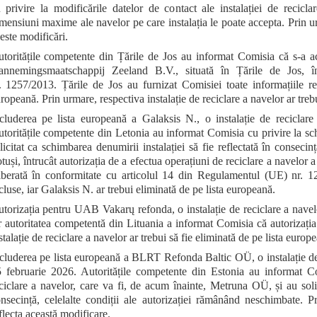
 privire la modificările datelor de contact ale instalației de recic
mensiuni maxime ale navelor pe care instalația le poate accepta. Prin urm
este modificări.
toritățile competente din Țările de Jos au informat Comisia că s-a aco
nnemingsmaatschappij Zeeland B.V., situată în Țările de Jos, î
. 1257/2013. Țările de Jos au furnizat Comisiei toate informațiile rel
ropeană. Prin urmare, respectiva instalație de reciclare a navelor ar trebu
cluderea pe lista europeană a Galaksis N., o instalație de reciclare
toritățile competente din Letonia au informat Comisia cu privire la schi
licitat ca schimbarea denumirii instalației să fie reflectată în consecin
tuși, întrucât autorizația de a efectua operațiuni de reciclare a navelor 
iberată în conformitate cu articolul 14 din Regulamentul (UE) nr. 12
cluse, iar Galaksis N. ar trebui eliminată de pe lista europeană.
torizația pentru UAB Vakarų refonda, o instalație de reciclare a navelo
r autoritatea competentă din Lituania a informat Comisia că autorizația a
stalație de reciclare a navelor ar trebui să fie eliminată de pe lista europ
cluderea pe lista europeană a BLRT Refonda Baltic OÜ, o instalație de 
 februarie 2026. Autoritățile competente din Estonia au informat Com
ciclare a navelor, care va fi, de acum înainte, Metruna OÜ, și au solici
nsecință, celelalte condiții ale autorizației rămânând neschimbate. P
flecta această modificare.