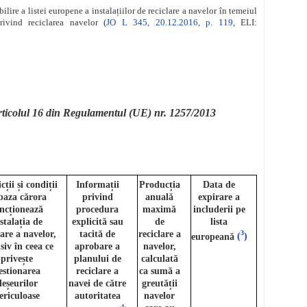
e a listei europene a instalațiilor de reciclare a navelor în temeiul
ivind reciclarea navelor (
JO L 345, 20.12.2016, p. 119
, ELI:
 articolul 16 din Regulamentul (UE) nr. 1257/2013
cții și condiții
Informații
Producția
Data de
baza cărora
privind
anuală
expirare a
ncționează
procedura
maximă
includerii pe
stalația de
explicită sau
de
lista
lare a navelor,
tacită de
reciclare a
3
europeană
(
)
siv în ceea ce
aprobare a
navelor,
privește
planului de
calculată
estionarea
reciclare a
ca sumă a
deșeurilor
navei de către
greutății
ericuloase
autoritatea
navelor