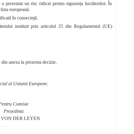
a prezentat un risc ridicat pentru siguranța lucrătorilor. În
 lista europeană.
icată în consecință.
etului instituit prin articolul 25 din Regulamentul (UE)
 din anexa la prezenta decizie.
icial al Uniunii Europene
.
Pentru Comisie
Președinta
la VON DER LEYEN