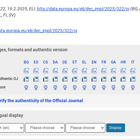
22, 19.2.2025, ELI:
http://data.europa.eu/eli/dec_impl/2025/322/oj
(BG, E
, FI, SV)
ata.europa.eu/eli/dec_impl/2025/322/oj
es, formats and authentic version
BG
ES
CS
DA
DE
ET
EL
EN
FR
GA
HR
IT
ge
uthentic OJ
ure
ify the authenticity of the Official Journal
gual display
ge
Language
Language
Display
2
3