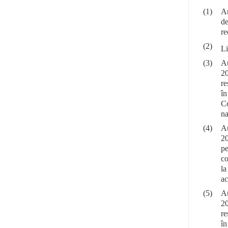
(1)
Ar
de
re
(2)
Li
(3)
Au
20
re
în
Co
na
(4)
Au
20
pe
co
la
ac
(5)
Au
20
re
în