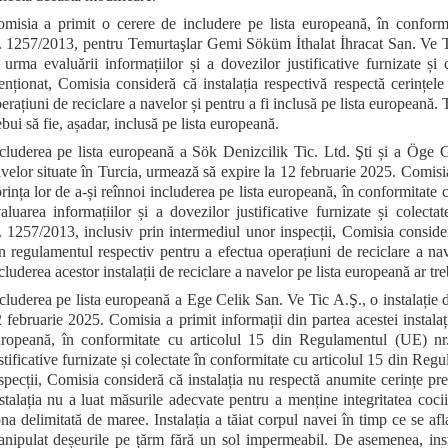
misia a primit o cerere de includere pe lista europeană, în conform
. 1257/2013, pentru Temurtaşlar Gemi Söküm İthalat İhracat San. Ve Tic.
 urma evaluării informațiilor și a dovezilor justificative furnizate ș
nționat, Comisia consideră că instalația respectivă respectă cerințel
erațiuni de reciclare a navelor și pentru a fi inclusă pe lista europeană
ebui să fie, așadar, inclusă pe lista europeană.
cluderea pe lista europeană a Sök Denizcilik Tic. Ltd. Şti și a Öge G
velor situate în Turcia, urmează să expire la 12 februarie 2025. Comisia a
rința lor de a-și reînnoi includerea pe lista europeană, în conformita
aluarea informațiilor și a dovezilor justificative furnizate și colec
. 1257/2013, inclusiv prin intermediul unor inspecții, Comisia consideră
n regulamentul respectiv pentru a efectua operațiuni de reciclare a nav
cluderea acestor instalații de reciclare a navelor pe lista europeană ar tre
cluderea pe lista europeană a Ege Celik San. Ve Tic A.Ş., o instalație d
 februarie 2025. Comisia a primit informații din partea acestei instalați
ropeană, în conformitate cu articolul 15 din Regulamentul (UE) nr
stificative furnizate și colectate în conformitate cu articolul 15 din Re
specții, Comisia consideră că instalația nu respectă anumite cerințe prevăz
stalația nu a luat măsurile adecvate pentru a menține integritatea cocii
na delimitată de maree. Instalația a tăiat corpul navei în timp ce se afl
nipulat deșeurile pe țărm fără un sol impermeabil. De asemenea, insta