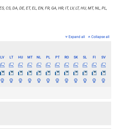
S, CS, DA, DE, ET, EL, EN, FR, GA, HR, IT, LV, LT, HU, MT, NL, PL,
Expand all
Collapse all
LV
LT
HU
MT
NL
PL
PT
RO
SK
SL
FI
SV