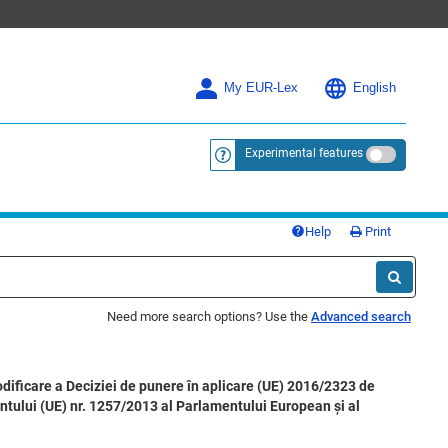
My EUR-Lex
English
Experimental features
<a href="https://eur-lex.europa.eu/
Help
Print
Need more search options? Use the
Advanced search
dificare a Deciziei de punere în aplicare (UE) 2016/2323 de
mentului (UE) nr. 1257/2013 al Parlamentului European și al