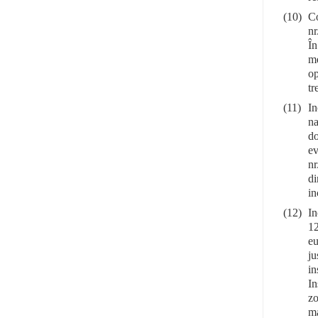
(10)
Co
nr
În
me
op
tr
(11)
In
na
do
ev
nr
di
in
(12)
In
12
eu
ju
in
In
zo
ma