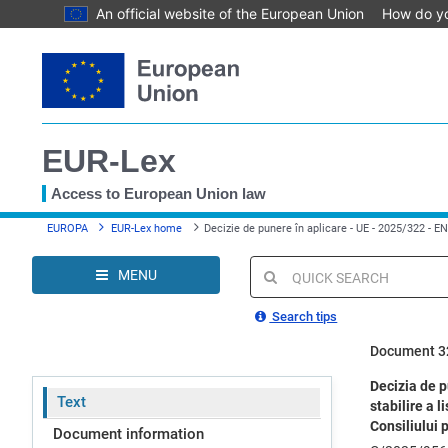
An official website of the European Union
How do y
Skip
to
main
content
EUR-Lex
Access to European Union law
You
EUROPA
EUR-Lex home
Decizie de punere în aplicare - UE - 2025/322 - E
are
here
MENU
Quick
search
Search tips
Document 3
Decizia de p
Text
stabilire a 
Consiliului 
Document information