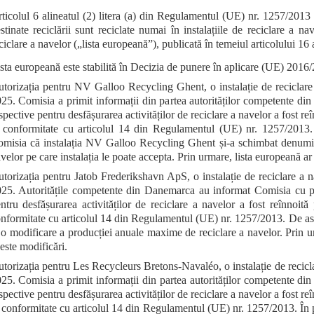
ticolul 6 alineatul (2) litera (a) din Regulamentul (UE) nr. 1257/2013
stinate reciclării sunt reciclate numai în instalațiile de reciclare a na
ciclare a navelor („lista europeană”), publicată în temeiul articolului 16 
sta europeană este stabilită în Decizia de punere în aplicare (UE) 201
torizația pentru NV Galloo Recycling Ghent, o instalație de reciclare 
25. Comisia a primit informații din partea autorităților competente din B
spective pentru desfășurarea activităților de reciclare a navelor a fost re
 conformitate cu articolul 14 din Regulamentul (UE) nr. 1257/2013. 
misia că instalația NV Galloo Recycling Ghent și-a schimbat denumir
velor pe care instalația le poate accepta. Prin urmare, lista europeană ar 
torizația pentru Jatob Frederikshavn ApS, o instalație de reciclare a 
25. Autoritățile competente din Danemarca au informat Comisia cu privi
ntru desfășurarea activităților de reciclare a navelor a fost reînnoit
nformitate cu articolul 14 din Regulamentul (UE) nr. 1257/2013. De ase
 o modificare a producției anuale maxime de reciclare a navelor. Prin urm
este modificări.
torizația pentru Les Recycleurs Bretons-Navaléo, o instalație de recicla
25. Comisia a primit informații din partea autorităților competente din F
spective pentru desfășurarea activităților de reciclare a navelor a fost re
 conformitate cu articolul 14 din Regulamentul (UE) nr. 1257/2013. În 