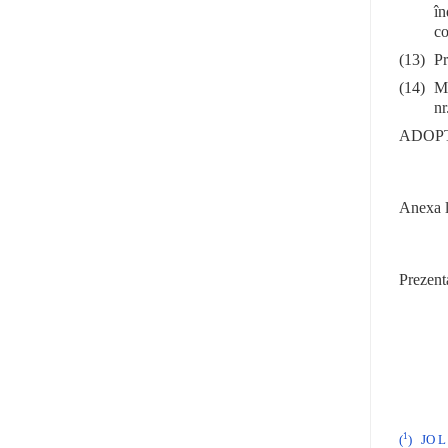
în
co
(13)
Pr
(14)
Mă
nr
ADOPT
Anexa l
Prezenta
1
(
)
JO L 