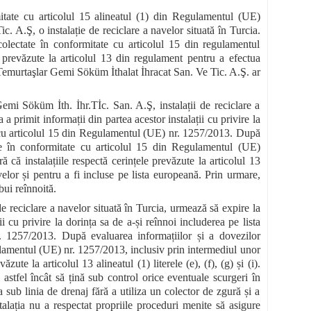
itate cu articolul 15 alineatul (1) din Regulamentul (UE)
 A.Ş, o instalație de reciclare a navelor situată în Turcia.
i colectate în conformitate cu articolul 15 din regulamentul
e prevăzute la articolul 13 din regulament pentru a efectua
. Temurtaşlar Gemi Söküm İthalat İhracat San. Ve Tic. A.Ş. ar
emi Söküm İth. İhr.Tİc. San. A.Ş, instalații de reciclare a
 primit informații din partea acestor instalații cu privire la
te cu articolul 15 din Regulamentul (UE) nr. 1257/2013. După
tate în conformitate cu articolul 15 din Regulamentul (UE)
 că instalațiile respectă cerințele prevăzute la articolul 13
elor și pentru a fi incluse pe lista europeană. Prin urmare,
bui reînnoită.
e reciclare a navelor situată în Turcia, urmează să expire la
i cu privire la dorința sa de a-și reînnoi includerea pe lista
. 1257/2013. După evaluarea informațiilor și a dovezilor
gulamentul (UE) nr. 1257/2013, inclusiv prin intermediul unor
ute la articolul 13 alineatul (1) literele (e), (f), (g) și (i).
 astfel încât să țină sub control orice eventuale scurgeri în
a sub linia de drenaj fără a utiliza un colector de zgură și a
lația nu a respectat propriile proceduri menite să asigure