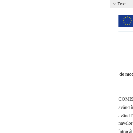
Text
de modi
COMIS
având î
având î
navelor
întrucât