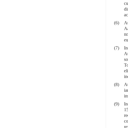
cu
di
ac
(6)
Au
Aa
nr
eu
(7)
In
Au
so
To
el
in
(8)
Au
ia
in
(9)
In
15
re
co
re