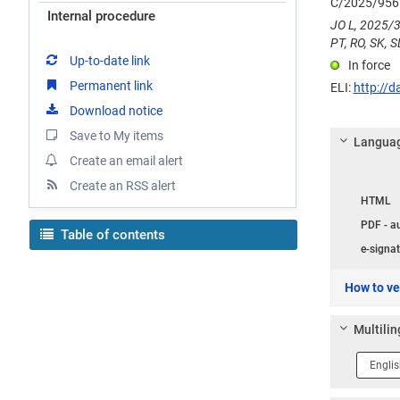
C/2025/956
Internal procedure
JO L, 2025/3
PT, RO, SK, SL
Up-to-date link
In force
Permanent link
ELI:
http://d
Download notice
Save to My items
Languag
Create an email alert
Langua
Create an RSS alert
HTML
PDF - a
Table of contents
e-signat
How to ver
Multilin
Langua
1