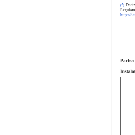
2
(
)
Decizi
Regulame
http://d
Partea
Instala