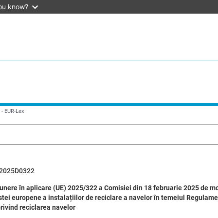
ou know?
N - EUR-Lex
2025D0322
unere în aplicare (UE) 2025/322 a Comisiei din 18 februarie 2025 de mo
listei europene a instalațiilor de reciclare a navelor în temeiul Regula
privind reciclarea navelor