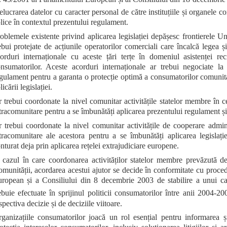
elucrarea datelor cu caracter personal de către instituțiile și organele co
lice în contextul prezentului regulament.
oblemele existente privind aplicarea legislației depășesc frontierele U
ebui protejate de acțiunile operatorilor comerciali care încalcă legea și 
orduri internaționale cu aceste țări terțe în domeniul asistenței rec
nsumatorilor. Aceste acorduri internaționale ar trebui negociate l
gulament pentru a garanta o protecție optimă a consumatorilor comunitari
licării legislației.
 trebui coordonate la nivel comunitar activitățile statelor membre în ce
tracomunitare pentru a se îmbunătăți aplicarea prezentului regulament și a s
 trebui coordonate la nivel comunitar activitățile de cooperare admin
tracomunitare ale acestora pentru a se îmbunătăți aplicarea legislați
nturat deja prin aplicarea rețelei extrajudiciare europene.
 cazul în care coordonarea activităților statelor membre prevăzută de
munității, acordarea acestui ajutor se decide în conformitate cu proc
ropean și a Consiliului din 8 decembrie 2003 de stabilire a unui cad
ebuie efectuate în sprijinul politicii consumatorilor între anii 2004-20
spectiva decizie și de deciziile viitoare.
ganizațiile consumatorilor joacă un rol esențial pentru informarea 