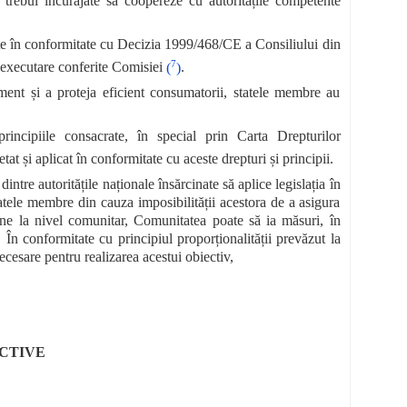
ar trebui încurajate să coopereze cu autoritățile competente
te în conformitate cu Decizia 1999/468/CE a Consiliului din
7
 executare conferite Comisiei
(
)
.
ment și a proteja eficient consumatorii, statele membre au
rincipiile consacrate, în special prin Carta Drepturilor
etat și aplicat în conformitate cu aceste drepturi și principii.
re autoritățile naționale însărcinate să aplice legislația în
tatele membre din cauza imposibilității acestora de a asigura
bine la nivel comunitar, Comunitatea poate să ia măsuri, în
t. În conformitate cu principiul proporționalității prevăzut la
ecesare pentru realizarea acestui obiectiv,
UCTIVE