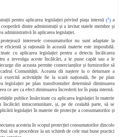
3
ații pentru aplicarea legislației privind piața internă
(
)
a
cooperării dintre administrații și a invitat statele membre și
 administrativă în aplicarea legislației.
 protejează interesele consumatorilor nu sunt adaptate la
e eficientă și rațională în această materie este imposibilă.
cinate cu aplicarea legislației pentru a detecta încălcarea
tru a investiga aceste încălcări, a le pune capăt sau a le
e decurge din aceasta permite comercianților și furnizorilor să
n cadrul Comunității. Aceasta dă naștere la o deturnare a
i exercită activitățile fie la scară națională, fie pe plan
rea legislației pe plan transfrontalier determină diminuarea
ea ce are ca efect diminuarea încrederii lor în piața internă.
ritățile publice însărcinate cu aplicarea legislației în materie
 încălcări intracomunitare, și, pe de cealaltă parte, să se
plicării legislației în materie de protecție a consumatorilor și
pectarea acesteia în scopul protecției consumatorilor dincolo
trebui să se procedeze la un schimb de cele mai bune practici