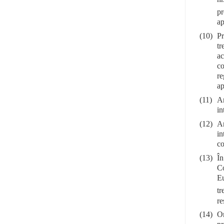
pr
ap
(10)
Pr
tr
ac
co
re
ap
(11)
Ar
in
(12)
Ar
in
co
(13)
În
Co
Eu
tr
re
(14)
Or