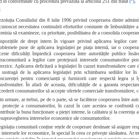
 în conformitate cu procedura prevăzută la articolul 251 din tratat
(
)
,
:
zoluția Consiliului din 8 iulie 1996 privind cooperarea dintre administr
cunoscut necesitatea continuării eforturilor constante de îmbunătățire a 
misia să examineze, cu prioritate, posibilitatea de a consolida cooperarea
spozițiile de drept intern în vigoare privind aplicarea legilor care
oblemele puse de aplicarea legislației pe piața internă, iar o cooperar
este dificultăți împiedică cooperarea între autoritățile publice însăr
tracomunitară a legilor care protejează interesele consumatorilor pen
terzice. Aplicarea deficitară a legislației în cazuri transfrontaliere car
 sustragă de la aplicarea legislației prin schimbarea sediilor lor î
ncurenței pentru comercianții și furnizorii care respectă legea și îș
ansfrontalier. În afară de aceasta, dificultățile de a garanta respecta
crederii consumatorilor să accepte ofertele comerciale transfrontaliere, ce
in urmare, ar trebui, pe de o parte, să se faciliteze cooperarea între auto
 protecție a consumatorilor, în cazul în care acestea se confruntă cu
ntribuie la buna funcționare a pieței interne, la calitatea și la coerența a
 supravegherea intereselor economice ale consumatorilor.
gislația comunitară conține rețele de cooperare destinate să asigure res
 interesele lor economice, în special în ceea ce privește sănătatea. Ar 