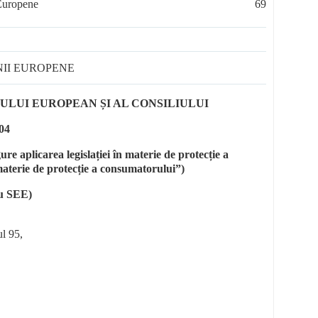
 Europene
69
NII EUROPENE
LUI EUROPEAN ȘI AL CONSILIULUI
04
re aplicarea legislației în materie de protecție a
terie de protecție a consumatorului”)
ru SEE)
ul 95,