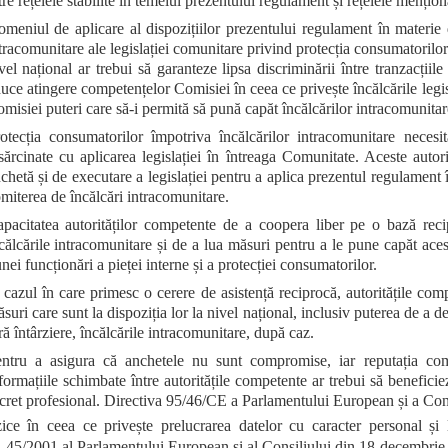
tre rețelele stabilite în temeiul prezentului regulament și rețelele mențion
meniul de aplicare al dispozițiilor prezentului regulament în materie de
tracomunitare ale legislației comunitare privind protecția consumatorilor. 
vel național ar trebui să garanteze lipsa discriminării între tranzacții
uce atingere competențelor Comisiei în ceea ce privește încălcările legi
misiei puteri care să-i permită să pună capăt încălcărilor intracomunitar
otecția consumatorilor împotriva încălcărilor intracomunitare necesi
sărcinate cu aplicarea legislației în întreaga Comunitate. Aceste aut
chetă și de executare a legislației pentru a aplica prezentul regulament î
miterea de încălcări intracomunitare.
pacitatea autorităților competente de a coopera liber pe o bază reci
călcările intracomunitare și de a lua măsuri pentru a le pune capăt aces
nei funcționări a pieței interne și a protecției consumatorilor.
 cazul în care primesc o cerere de asistență reciprocă, autoritățile com
suri care sunt la dispoziția lor la nivel național, inclusiv puterea de a 
ră întârziere, încălcările intracomunitare, după caz.
ntru a asigura că anchetele nu sunt compromise, iar reputația comer
formațiile schimbate între autoritățile competente ar trebui să beneficie
cret profesional. Directiva 95/46/CE a Parlamentului European și a Con
zice în ceea ce privește prelucrarea datelor cu caracter personal și l
. 45/2001 al Parlamentului European și al Consiliului din 18 decembrie 2