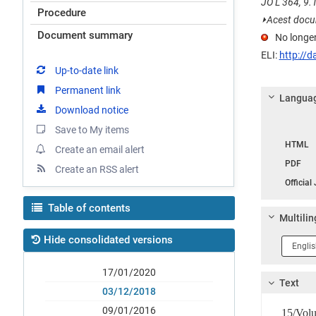
JO L 364, 9.1
Procedure
⏵
Acest docum
Document summary
No longer
ELI:
http://d
Up-to-date link
Permanent link
Languag
Download notice
Save to My items
Langua
HTML
Create an email alert
PDF
Create an RSS alert
Official
Table of contents
Multilin
Hide consolidated versions
Langua
1
17/01/2020
Text
03/12/2018
09/01/2016
15/Vol