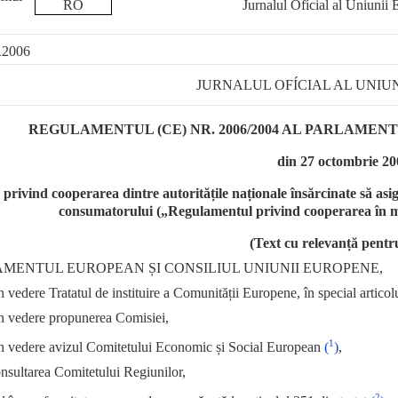
RO
Jurnalul Ofícial al Uniunii
R2006
JURNALUL OFÍCIAL AL UNIU
REGULAMENTUL
(CE)
NR.
2006/2004
AL PARLAMENTU
din 27 octombrie 20
privind cooperarea dintre autoritățile naționale însărcinate să asigu
consumatorului („Regulamentul privind cooperarea în ma
(Text cu relevanță pent
MENTUL EUROPEAN ȘI CONSILIUL UNIUNII EUROPENE,
 vedere Tratatul de instituire a Comunității Europene, în special articol
n vedere propunerea Comisiei,
1
n vedere avizul Comitetului Economic și Social European
(
)
,
nsultarea Comitetului Regiunilor,
2