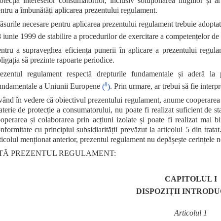
otecția intereselor consumatorilor, inclusiv soluționarea litigiilor și 
ntru a îmbunătăți aplicarea prezentului regulament.
surile necesare pentru aplicarea prezentului regulament trebuie adopta
 iunie 1999 de stabilire a procedurilor de exercitare a competențelor de
ntru a supraveghea eficiența punerii în aplicare a prezentului regula
ligația să prezinte rapoarte periodice.
ezentul regulament respectă drepturile fundamentale și aderă la p
8
ndamentale a Uniunii Europene
(
)
. Prin urmare, ar trebui să fie interpr
ând în vedere că obiectivul prezentului regulament, anume cooperarea dint
terie de protecție a consumatorului, nu poate fi realizat suficient de s
operarea și colaborarea prin acțiuni izolate și poate fi realizat mai 
nformitate cu principiul subsidiarității prevăzut la articolul 5 din trata
ticolul menționat anterior, prezentul regulament nu depășește cerințele n
TĂ PREZENTUL REGULAMENT:
CAPITOLUL I
DISPOZIȚII INTROD
Articolul 1