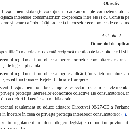
Obiectiv
ul regulament stabilește condițiile în care autoritățile competente ale 
otejează interesele consumatorilor, cooperează între ele și cu Comisia pe
nterne și pentru a îmbunătăți protecția intereselor economice ale consuma
Articolul 2
Domeniul de aplica
ozițiile în materie de asistență reciprocă menționate la capitolele II și I
zentul regulament nu aduce atingere normelor comunitare de drept int
ă și de legea aplicabilă.
zentul regulament nu aduce atingere aplicării, în statele membre, a m
în special funcționarea Rețelei Judiciare Europene.
zentul regulament nu aduce atingere respectării de către statele membre a
privește protecția intereselor economice colective ale consumatorilor, in
 din acorduri bilaterale sau multilaterale.
zentul regulament nu aduce atingere Directivei 98/27/CE a Parlame
9
e în încetare în ceea ce privește protecția intereselor consumatorilor
(
)
.
zentul regulament nu aduce atingere legislației comunitare privind piața 
r și serviciilor.