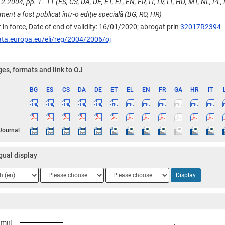
2.2004, pp. 1–11 (ES, CS, DA, DE, ET, EL, EN, FR, IT, LV, LT, HU, MT, NL, PL, P
ent a fost publicat într-o ediţie specială (BG, RO, HR)
 in force, Date of end of validity: 16/01/2020;
abrogat prin
32017R2394
ata.europa.eu/eli/reg/2004/2006/oj
es, formats and link to OJ
BG
ES
CS
DA
DE
ET
EL
EN
FR
GA
HR
IT
ge
 Journal
gual display
ge
Language
Language
Display
2
3
umul