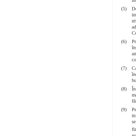
în
(5)
Do
in
ni
ad
Co
(6)
Pr
în
an
co
(7)
Ca
în
bu
(8)
În
mă
fă
(9)
Pe
in
se
fi
nr