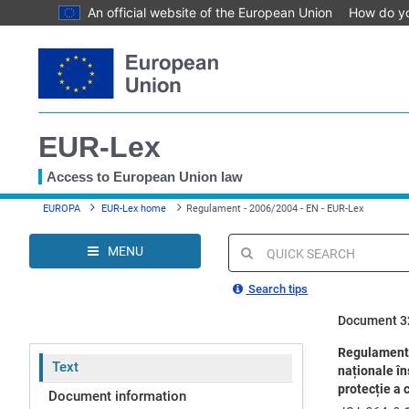
An official website of the European Union
How do y
Skip
to
main
content
EUR-Lex
Access to European Union law
You
EUROPA
EUR-Lex home
Regulament - 2006/2004 - EN - EUR-Lex
are
here
MENU
Quick
search
Search tips
Document 3
Regulamentul
Text
naționale în
protecție a 
Document information