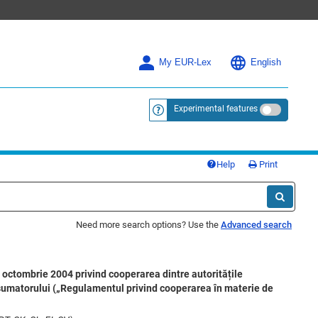
My EUR-Lex
English
Experimental features
<a href="https://eur-lex.europa.eu/
Help
Print
Need more search options? Use the
Advanced search
 octombrie 2004 privind cooperarea dintre autoritățile
onsumatorului („Regulamentul privind cooperarea în materie de