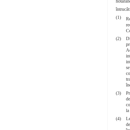
hotărând
întrucât
(1)
Re
re
Co
(2)
Di
pr
Ac
in
in
se
co
tr
în
(3)
Pr
de
co
la
(4)
Le
de