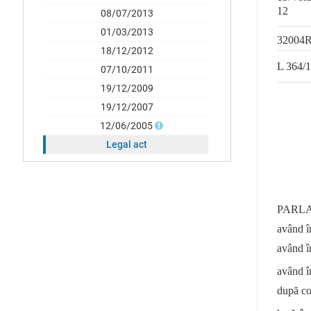
12
08/07/2013
01/03/2013
32004
18/12/2012
L 364/1
07/10/2011
19/12/2009
19/12/2007
12/06/2005
Legal act
PARLA
având în
având î
având î
după co