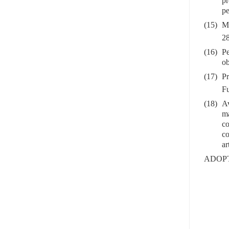
pr
pe
(15)
Mă
28
(16)
Pe
ob
(17)
Pr
Fu
(18)
Av
ma
co
co
ar
ADOP