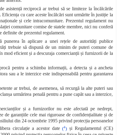
ate anterior.
 asistență reciprocă ar trebui să se limiteze la încălcările
Eficiența cu care aceste încălcări sunt urmărite în justiție la
le naționale și cele intracomunitare. Prezentul regulament nu
slației comunitare comise de statele membre, nici nu conferă
e definite de prezentul regulament.
tă punerea în aplicare a unei rețele de autorități publice
orități trebuie să dispună de un minim de puteri comune de
n mod eficient și a descuraja comercianții și furnizorii de la
procă pentru a schimba informații, a detecta și a ancheta
tora sau a le interzice este indispensabilă pentru garantarea
petente ar trebui, de asemenea, să recurgă la alte puteri sau
declanșa urmărirea penală pentru a pune capăt sau a interzice,
cianților și a furnizorilor nu este afectată pe nedrept,
ze de garanțiile cele mai riguroase de confidențialitate și de
siliului din 24 octombrie 1995 privind protecția persoanelor
4
ibera circulație a acestor date
(
)
și Regulamentul (CE)
000 privind protecția persoanelor fizice în ceea ce privește