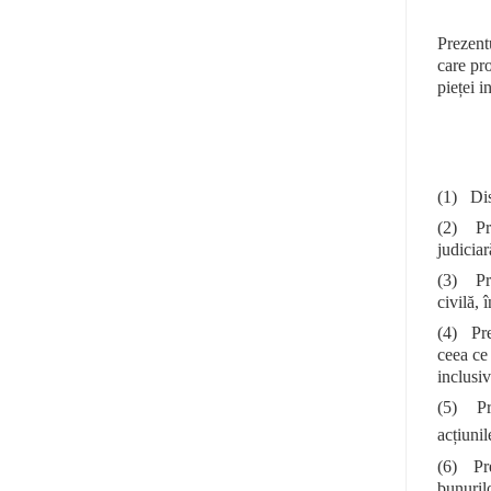
Prezent
care pr
pieței i
(1) Disp
(2) Pre
judiciar
(3) Pre
civilă, 
(4) Pre
ceea ce 
inclusiv
(5) Pre
acțiunil
(6) Pre
bunurilo