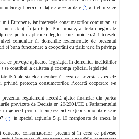
5
munitare și libera circulație a acestor date
(
)
ar trebui să se
niunii Europene, iar interesele consumatorilor comunitari ar
sunt stabiliți în țări terțe. Prin urmare, ar trebui negociate
iproce pentru aplicarea legilor care protejează interesele
a nivel comunitar în domeniile reglementate de prezentul
 și buna funcționare a cooperării cu țările terțe în privința
ea ce privește aplicarea legislației în domeniul încălcărilor
e contribui la calitatea și coerența aplicării legislației.
istrativă ale statelor membre în ceea ce privește aspectele
ei privind protecția consumatorilor. Această cooperare s-a
 prezentul regulament necesită ajutor financiar din partea
edurile prevăzute de Decizia nr. 20/2004/CE a Parlamentului
ru general pentru finanțarea activităților comunitare care
6
07
(
)
, în special acțiunile 5 și 10 menționate de anexa la
și educarea consumatorilor, precum și în ceea ce privește