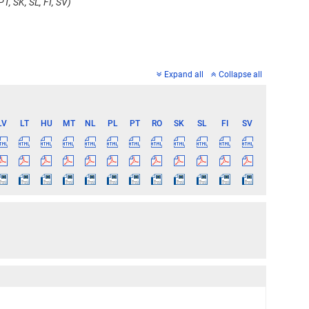
T, SK, SL, FI, SV)
Expand all
Collapse all
LV
LT
HU
MT
NL
PL
PT
RO
SK
SL
FI
SV