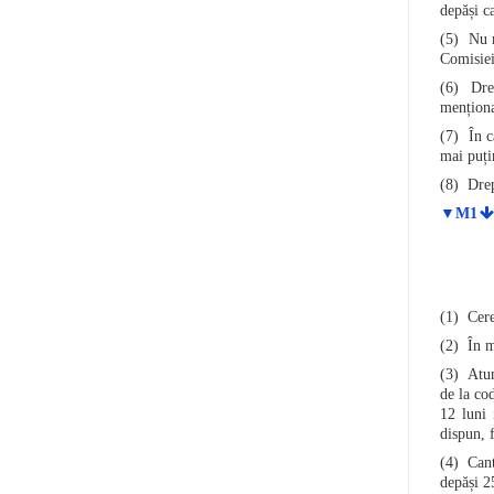
depăși ca
(5) Nu m
Comisiei 
(6) Drep
menționat
(7) În c
mai puțin
(8) Drep
▼M1
(1) Cerer
(2) În m
(3) Atun
de la co
12 luni 
dispun, f
(4) Cant
depăși 25