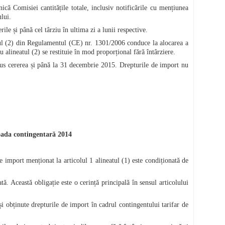
că Comisiei cantitățile totale, inclusiv notificările cu mențiunea
lui.
le și până cel târziu în ultima zi a lunii respective.
atul (2) din Regulamentul (CE) nr. 1301/2006 conduce la alocarea a
u alineatul (2) se restituie în mod proporțional fără întârziere.
pus cererea și până la 31 decembrie 2015. Drepturile de import nu
ioada contingentară 2014
de import menționat la articolul 1 alineatul (1) este condiționată de
ă. Această obligație este o cerință principală în sensul articolului
și obținute drepturile de import în cadrul contingentului tarifar de