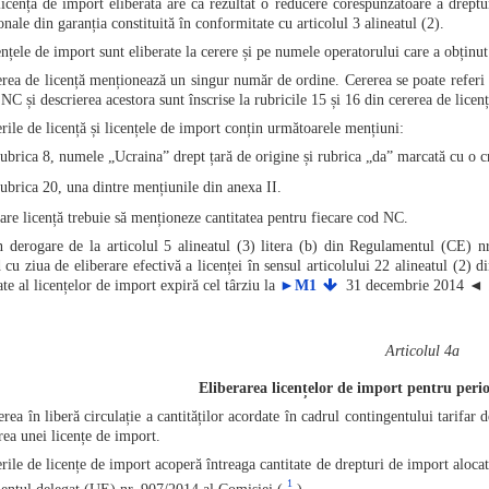
licență de import eliberată are ca rezultat o reducere corespunzătoare a dreptur
nale din garanția constituită în conformitate cu articolul 3 alineatul (2).
nțele de import sunt eliberate la cerere și pe numele operatorului care a obținut
rea de licență menționează un singur număr de ordine. Cererea se poate referi 
NC și descrierea acestora sunt înscrise la rubricile 15 și 16 din cererea de licență
rile de licență și licențele de import conțin următoarele mențiuni:
rubrica 8, numele „Ucraina” drept țară de origine și rubrica „da” marcată cu o c
rubrica 20, una dintre mențiunile din anexa II.
are licență trebuie să menționeze cantitatea pentru fiecare cod NC.
 derogare de la articolul 5 alineatul (3) litera (b) din Regulamentul (CE) n
 cu ziua de eliberare efectivă a licenței în sensul articolului 22 alineatul (2
ate al licențelor de import expiră cel târziu la
►M1
31 decembrie 2014
◄
Articolul 4a
Eliberarea licențelor de import pentru per
ea în liberă circulație a cantităților acordate în cadrul contingentului tarifar 
rea unei licențe de import.
rile de licențe de import acoperă întreaga cantitate de drepturi de import alocată
1
ntul delegat (UE) nr. 907/2014 al Comisiei (
).