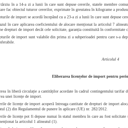
târziu în a 14-a zi a lunii în care sunt depuse cererile, statele membre comuni
care fac obiectul tuturor cererilor, exprimate în greutatea în kilograme a produsu
urile de import se acordă începând cu a 23-a zi a lunii în care sunt depuse cereri
azul în care aplicarea coeficientului de alocare menționat la articolul 7 aline
e drepturi de import decât cele solicitate, garanția constituită în conformitate c
turile de import sunt valabile din prima zi a subperioadei pentru care s-a de
sferabile.
Articolul 4
Eliberarea licențelor de import pentru per
ea în liberă circulație a cantităților acordate în cadrul contingentului tarifar 
rea unei licențe de import.
rile de licențe de import acoperă întreaga cantitate de drepturi de import alocat
atul (2) din Regulamentul de punere în aplicare (UE) nr. 282/2012.
rile de licențe pot fi depuse numai în statul membru în care au fost solicitate 
nționat la articolul 1 alineatul (1).