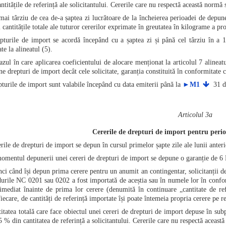
ntitățile de referință ale solicitantului. Cererile care nu respectă această normă
ai târziu de cea de-a șaptea zi lucrătoare de la încheierea perioadei de depune
cantitățile totale ale tuturor cererilor exprimate în greutatea în kilograme a pr
turile de import se acordă începând cu a șaptea zi și până cel târziu în a 12
e la alineatul (5).
azul în care aplicarea coeficientului de alocare menționat la articolul 7 aline
e drepturi de import decât cele solicitate, garanția constituită în conformitate c
turile de import sunt valabile începând cu data emiterii până la
►M1
31 d
Articolul 3a
Cererile de drepturi de import pentru peri
ile de drepturi de import se depun în cursul primelor șapte zile ale lunii anteri
omentul depunerii unei cereri de drepturi de import se depune o garanție de 6
ci când își depun prima cerere pentru un anumit an contingentar, solicitanții de
durile NC 0201 sau 0202 a fost importată de aceștia sau în numele lor în confor
imediat înainte de prima lor cerere (denumită în continuare „cantitate de refe
iecare, de cantități de referință importate își poate întemeia propria cerere pe re
itatea totală care face obiectul unei cereri de drepturi de import depuse în sub
 % din cantitatea de referință a solicitantului. Cererile care nu respectă aceast