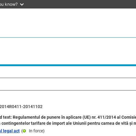
ou know?
2014R0411-20141102
 text: Regulamentul de punere în aplicare (UE) nr. 411/2014 al Comisie
 contingentelor tarifare de import ale Uniunii pentru carnea de vită și
l legal act
(
In force
)