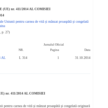
E) nr. 411/2014 AL COMISIEI
014
ale Uniunii pentru carnea de vită și mânzat proaspătă și congelată
aina
 p. 27)
Jurnalul Oficial
NR.
Pagina
Data
 AL
L 314
1
31.10.2014
 nr. 411/2014 AL COMISIEI
ii pentru carnea de vită și mânzat proaspătă și congelată originară