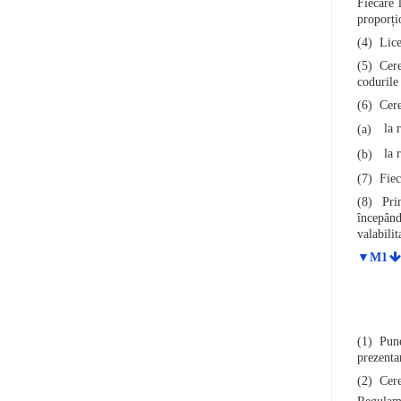
Fiecare 
proporțio
(4) Lice
(5) Cere
codurile 
(6) Cere
la 
(a)
la 
(b)
(7) Fiec
(8) Prin
începând
valabilit
▼M1
(1) Puner
prezenta
(2) Cere
Regulame