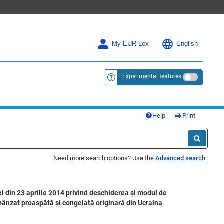
My EUR-Lex
English
Experimental features
<a href="https://eur-lex.europa.eu/
Help
Print
Need more search options? Use the
Advanced search
i din 23 aprilie 2014 privind deschiderea și modul de
 mânzat proaspătă și congelată originară din Ucraina