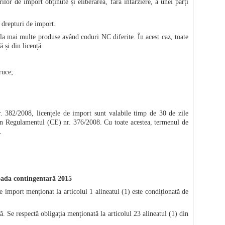
ilor de import obținute și eliberarea, fără întârziere, a unei părți
 drepturi de import.
la mai multe produse având coduri NC diferite. În acest caz, toate
 și din licență.
ruce;
r. 382/2008, licențele de import sunt valabile timp de 30 de zile
) din Regulamentul (CE) nr. 376/2008. Cu toate acestea, termenul de
.
ioada contingentară 2015
de import menționat la articolul 1 alineatul (1) este condiționată de
. Se respectă obligația menționată la articolul 23 alineatul (1) din