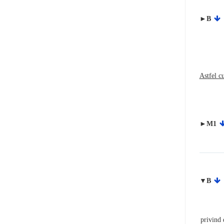
►B
Astfel c
►M1
▼B
privind 