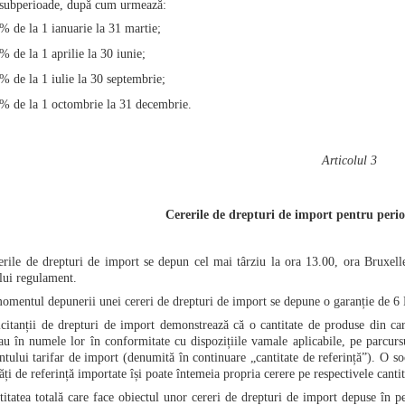
 subperioade, după cum urmează:
% de la 1 ianuarie la 31 martie;
% de la 1 aprilie la 30 iunie;
% de la 1 iulie la 30 septembrie;
% de la 1 octombrie la 31 decembrie.
Articolul 3
Cererile de drepturi de import pentru peri
rile de drepturi de import se depun cel mai târziu la ora 13.00, ora Bruxelles-
lui regulament.
omentul depunerii unei cereri de drepturi de import se depune o garanție de 6
citanții de drepturi de import demonstrează că o cantitate de produse din c
sau în numele lor în conformitate cu dispozițiile vamale aplicabile, pe parcurs
ntului tarifar de import (denumită în continuare „cantitate de referință”). O soc
ăți de referință importate își poate întemeia propria cerere pe respectivele cantit
itatea totală care face obiectul unor cereri de drepturi de import depuse în pe