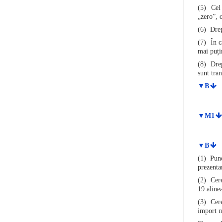
(5) Cel 
„zero”, 
(6) Drept
(7) În c
mai puțin
(8) Drep
sunt tran
▼B
▼M1
▼B
(1) Puner
prezenta
(2) Cere
19 aline
(3) Cere
import me