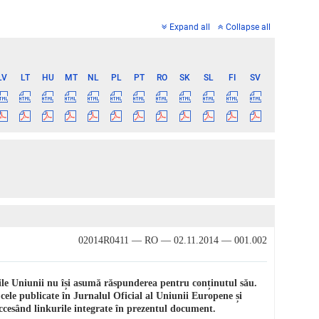
Expand all
Collapse all
LV
LT
HU
MT
NL
PL
PT
RO
SK
SL
FI
SV
02014R0411 — RO — 02.11.2014 — 001.002
iile Uniunii nu își asumă răspunderea pentru conținutul său.
 cele publicate în Jurnalul Oficial al Uniunii Europene și
 accesând linkurile integrate în prezentul document.