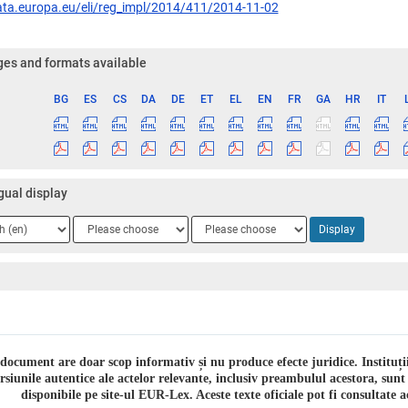
data.europa.eu/eli/reg_impl/2014/411/2014-11-02
es and formats available
BG
ES
CS
DA
DE
ET
EL
EN
FR
GA
HR
IT
ge
gual display
ge
Language
Language
Display
2
3
 document are doar scop informativ și nu produce efecte juridice. Instituț
rsiunile autentice ale actelor relevante, inclusiv preambulul acestora, sunt
disponibile pe site-ul EUR-Lex. Aceste texte oficiale pot fi consultate