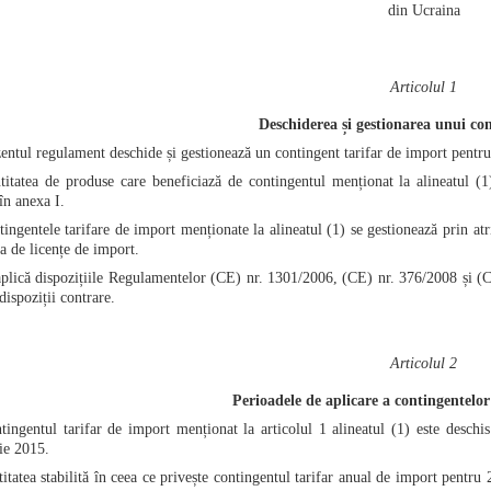
din Ucraina
Articolul 1
Deschiderea și gestionarea unui con
entul regulament deschide și gestionează un contingent tarifar de import pentru 
itatea de produse care beneficiază de contingentul menționat la alineatul (1
 în anexa I.
ingentele tarifare de import menționate la alineatul (1) se gestionează prin atri
a de licențe de import.
plică dispozițiile Regulamentelor (CE) nr. 1301/2006, (CE) nr. 376/2008 și (C
ispoziții contrare.
Articolul 2
Perioadele de aplicare a contingentelor
ingentul tarifar de import menționat la articolul 1 alineatul (1) este deschi
ie 2015.
itatea stabilită în ceea ce privește contingentul tarifar anual de import pentr