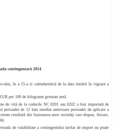
oada contingentară 2014
ului, în a 15-a zi calendaristică de la data intrării în vigoare a
 EUR per 100 de kilograme greutate netă.
arne de vită de la codurile NC 0201 sau 0202 a fost importată de
ul perioadei de 12 luni imediat anterioare perioadei de aplicare a
ietate rezultată din fuzionarea unor societăți care dispun, fiecare,
ăți.
rioada de valabilitate a contingentului tarifar de import nu poate