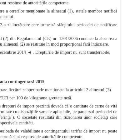
 sunt respinse de autoritățile competente.
re a cererilor menționate la alineatul (1), statele membre notifică
odusului.
-a zi lucrătoare care urmează sfârșitului perioadei de notificare
atul (2) din Regulamentul (CE) nr. 1301/2006 conduce la alocarea a
u alineatul (2) se restituie în mod proporțional fără întârziere.
ecembrie 2014
◄
. Drepturile de import nu sunt transferabile.
oada contingentară 2015
oare fiecărei subperioade menționate la articolul 2 alineatul (2).
 EUR per 100 de kilograme greutate netă.
 drepturi de import prezintă dovada că o cantitate de carne de vită
mitate cu dispozițiile vamale aplicabile, pe parcursul perioadei de
rință”). O societate rezultată din fuzionarea unor societăți care
spectivele cantități.
perioada de valabilitate a contingentului tarifar de import nu poate
ă normă sunt respinse de autoritățile competente.