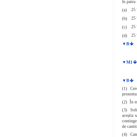
în patru
25 
(a)
25 
(b)
25 
(c)
25 
(d)
▼B
▼M1
▼B
(1) Cere
prezentu
(2) În m
(3) Soli
aceștia 
continge
de cantit
(4) Cant