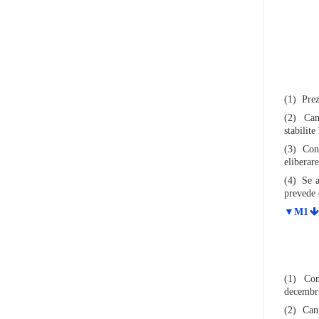
(1) Prez
(2) Cant
stabilite
(3) Cont
eliberare
(4) Se a
prevede d
▼M1
(1) Cont
decembr
(2) Cant