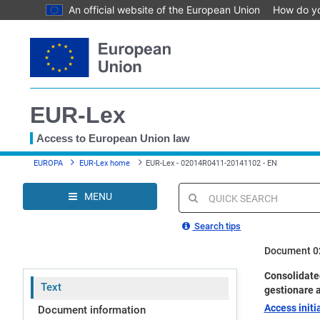
An official website of the European Union
How do y
Skip
to
main
content
EUR-Lex
Access to European Union law
You
EUROPA
EUR-Lex home
EUR-Lex - 02014R0411-20141102 - EN
are
here
MENU
Quick
search
Search tips
Document 0
Consolidated
Text
gestionare a
Access initia
Document information