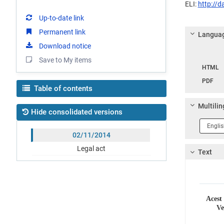
ELI:
http://
Up-to-date link
Permanent link
Languag
Download notice
Langua
Save to My items
HTML
PDF
Table of contents
Multilin
Hide consolidated versions
Langua
1
02/11/2014
Legal act
Text
Acest
Ve