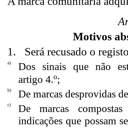
A marca comunitária adquir
Ar
Motivos abs
1. Será recusado o registo
a)
Dos sinais que não e
o
artigo 4.
;
b)
De marcas desprovidas de 
c)
De marcas compostas 
indicações que possam ser