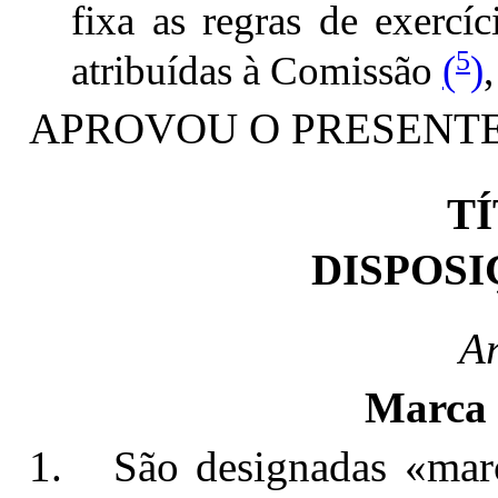
fixa as regras de exercí
5
atribuídas à Comissão
(
)
,
APROVOU O PRESENT
TÍ
DISPOSI
Ar
Marca 
1. São designadas «marc