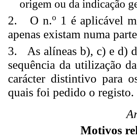
origem ou da indicação g
o
2. O n.
1 é aplicável m
apenas existam numa part
3. As alíneas b), c) e d) d
sequência da utilização d
carácter distintivo para 
quais foi pedido o registo.
Ar
Motivos rel