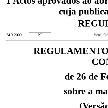
I Actos aprovados ao ab
cuja publica
REGU
24.3.2009
PT
Jornal Of
REGULAMENTO 
CO
de 26 de F
sobre a ma
(Versão