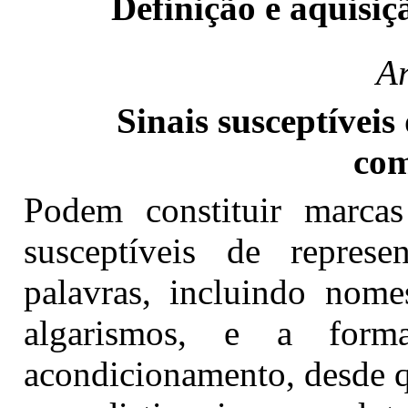
Definição e aquisi
Ar
Sinais susceptíveis
com
Podem constituir marcas
susceptíveis de represe
palavras, incluindo nomes
algarismos, e a for
acondicionamento, desde q