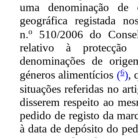
uma denominação de 
geográfica registada n
o
n.
510/2006 do Consel
relativo à protecção 
denominações de origem
6
géneros alimentícios
(
)
,
situações referidas no art
disserem respeito ao mes
pedido de registo da marc
à data de depósito do pe