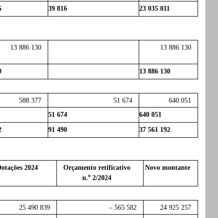
5
39 816
23 035 011
13 886 130
13 886 130
0
13 886 130
588 377
51 674
640 051
51 674
640 051
2
91 490
37 561 192
otações 2024
Orçamento retificativo
Novo montante
o
n.
2/2024
25 490 839
– 565 582
24 925 257