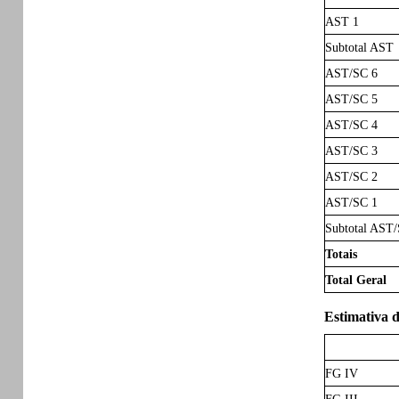
AST 1
Subtotal AST
AST/SC 6
AST/SC 5
AST/SC 4
AST/SC 3
AST/SC 2
AST/SC 1
Subtotal AST
Totais
Total Geral
Estimativa d
FG IV