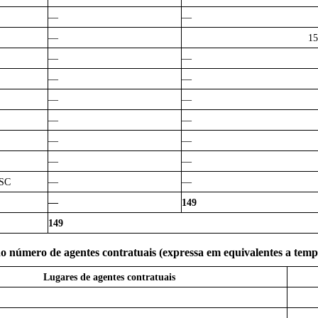
—
—
—
15
—
—
—
—
—
—
—
—
—
—
—
—
/SC
—
—
—
149
149
o número de agentes contratuais (expressa em equivalentes a tempo 
Lugares de agentes contratuais