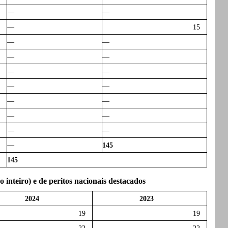
—
—
—
15
—
—
—
—
—
—
—
—
—
—
—
—
—
—
—
145
145
inteiro) e de peritos nacionais destacados
2024
2023
19
19