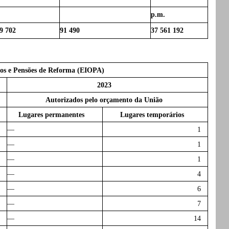
p.m.
9 702
91 490
37 561 192
os e Pensões de Reforma (EIOPA)
2023
Autorizados pelo orçamento da União
Lugares permanentes
Lugares temporários
—
1
—
1
—
1
—
4
—
6
—
7
—
14