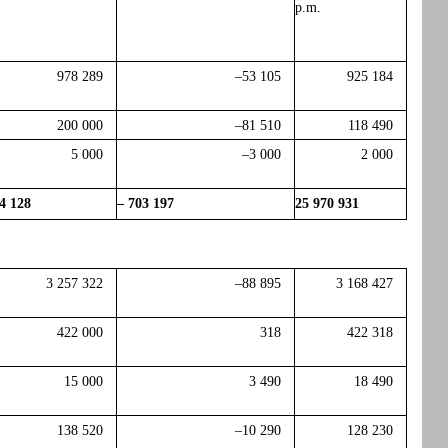
p.m.
978 289
–53 105
925 184
200 000
–81 510
118 490
5 000
–3 000
2 000
4 128
– 703 197
25 970 931
3 257 322
–88 895
3 168 427
422 000
318
422 318
15 000
3 490
18 490
138 520
–10 290
128 230