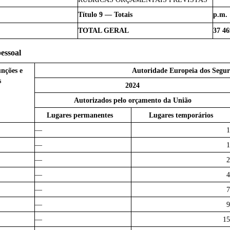
Título 9 — Totais
p.m.
TOTAL GERAL
37 46
essoal
nções e
Autoridade Europeia dos Segur
s
2024
Autorizados pelo orçamento da União
Lugares permanentes
Lugares temporários
—
1
—
1
—
2
—
4
—
7
—
9
—
15