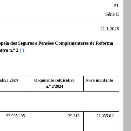
PT
Série C
31.1.2025
ropeia dos Seguros e Pensões Complementares de Reforma
o
1
tivo n.
2
(
)
ativa 2024
Orçamento retificativo
Novo montante
o
n.
2/2024
22 995 195
39 816
23 035 011