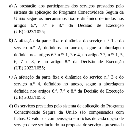
a)
A prestação aos participantes dos serviços prestados pelo
sistema de aplicação do Programa Conectividade Segura da
União segue os mecanismos fixo e dinâmico definidos nos
o
o
o
artigos 6.
, 7.
e 8.
da Decisão de Execução
(UE) 2023/1055;
b)
o
A afetação da parte fixa e dinâmica do serviço n.
1 e do
o
serviço n.
2, definidos no anexo, segue a abordagem
o
os
o
os
definida nos artigos 6.
n.
1, 3 e 4, no artigo 7.
, n.
1, 5,
o
6, 7 e 8, e no artigo 8.
da Decisão de Execução
(UE) 2023/1055;
c)
o
A afetação da parte fixa e dinâmica do serviço n.
3 e do
o
serviço n.
4, definidos no anexo, segue a abordagem
o
o
o
definida nos artigos 6.
, 7.
e 8.
da Decisão de Execução
(UE) 2023/1055;
d)
Os serviços prestados pelo sistema de aplicação do Programa
Conectividade Segura da União são compensados com
fichas. O valor da compensação em fichas de cada opção de
serviço deve ser incluído na proposta de serviço apresentada