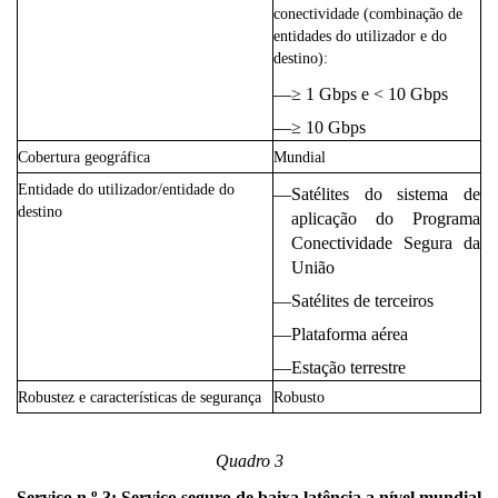
conectividade (combinação de
entidades do utilizador e do
destino):
—
≥ 1 Gbps e < 10 Gbps
—
≥ 10 Gbps
Cobertura geográfica
Mundial
Entidade do utilizador/entidade do
—
Satélites do sistema de
destino
aplicação do Programa
Conectividade Segura da
União
—
Satélites de terceiros
—
Plataforma aérea
—
Estação terrestre
Robustez e características de segurança
Robusto
Quadro 3
o
Serviço n.
3: Serviço seguro de baixa latência a nível mundial