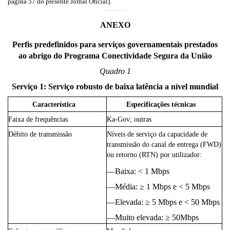
página 57 do presente Jornal Oficial).
ANEXO
Perfis predefinidos para serviços governamentais prestados
ao abrigo do Programa Conectividade Segura da União
Quadro 1
Serviço 1: Serviço robusto de baixa latência a nível mundial
Característica
Especificações técnicas
Faixa de frequências
Ka-Gov; outras
Débito de transmissão
Níveis de serviço da capacidade de
transmissão do canal de entrega (FWD)
ou retorno (RTN) por utilizador:
—
Baixa: < 1 Mbps
—
Média: ≥ 1 Mbps e < 5 Mbps
—
Elevada: ≥ 5 Mbps e < 50 Mbps
—
Muito elevada: ≥ 50Mbps