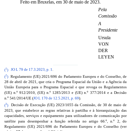
Feito em Bruxelas, em 30 de maio de 2023.
Pela
Comissão
A
Presidente
Ursula
VON
DER
LEYEN
1
(
)
JO L 79 de 17.3.2023, p. 1
.
2
(
)
Regulamento (UE) 2021/696 do Parlamento Europeu e do Conselho, de
28 de abril de 2021, que cria o Programa Espacial da União e a Agência da
União Europeia para o Programa Espacial e que revoga os Regulamentos
o
o
o
(UE) n.
912/2010, (UE) n.
1285/2013 e (UE) n.
377/2014 e a Decisão
o
n.
541/2014/UE (
JO L 170 de 12.5.2021, p. 69
).
3
(
)
Decisão de Execução (UE) 2023/1055 da Comissão, de 30 de maio de
2023, que estabelece as regras relativas à partilha e à hierarquização das
capacidades, serviços e equipamento para utilizadores de comunicação por
o
o
satélite para desempenhar a função referida no artigo 66.
, n.
2, do
Regulamento (UE) 2021/696 do Parlamento Europeu e do Conselho (ver