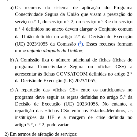
a)
Os recursos do sistema de aplicação do Programa
Conectividade Segura da União que visam a prestação do
o
o
o
serviço n.
1, do serviço n.
2, do serviço n.
3 e do serviço
o
n.
4 definidos no anexo devem alargar o Conjunto comum
o
da União definido no artigo 2.
da Decisão de Execução
3
(UE) 2023/1055 da Comissão
(
)
. Esses recursos formam
um «
conjunto alargado da União
»;
b)
A Comissão fixa o número adicional de fichas (fichas do
programa Conectividade Segura ou «fichas CS») a
o
acrescentar às fichas GOVSATCOM definidas no artigo 2.
da Decisão de Execução (UE) 2023/1055;
c)
A repartição das «fichas CS» entre os participantes no
o
programa deve seguir as regras definidas no artigo 5.
da
Decisão de Execução (UE) 2023/1055. No entanto, a
repartição das «fichas CS» entre os Estados-Membros, as
instituições da UE e a margem de crise definida no
o
o
artigo 5.
, n.
2, pode variar.
2)
Em termos de afetação de serviços: