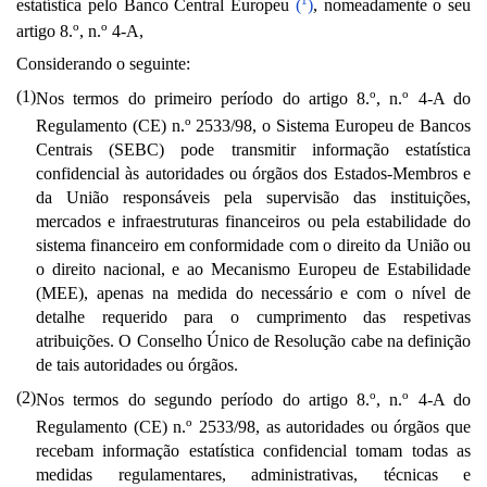
estatística pelo Banco Central Europeu
(
)
, nomeadamente o seu
o
o
artigo 8.
, n.
4-A,
Considerando o seguinte:
(1)
o
o
Nos termos do primeiro período do artigo 8.
, n.
4-A do
o
Regulamento (CE) n.
2533/98, o Sistema Europeu de Bancos
Centrais (SEBC) pode transmitir informação estatística
confidencial às autoridades ou órgãos dos Estados-Membros e
da União responsáveis pela supervisão das instituições,
mercados e infraestruturas financeiros ou pela estabilidade do
sistema financeiro em conformidade com o direito da União ou
o direito nacional, e ao Mecanismo Europeu de Estabilidade
(MEE), apenas na medida do necessário e com o nível de
detalhe requerido para o cumprimento das respetivas
atribuições. O Conselho Único de Resolução cabe na definição
de tais autoridades ou órgãos.
(2)
o
o
Nos termos do segundo período do artigo 8.
, n.
4-A do
o
Regulamento (CE) n.
2533/98, as autoridades ou órgãos que
recebam informação estatística confidencial tomam todas as
medidas regulamentares, administrativas, técnicas e