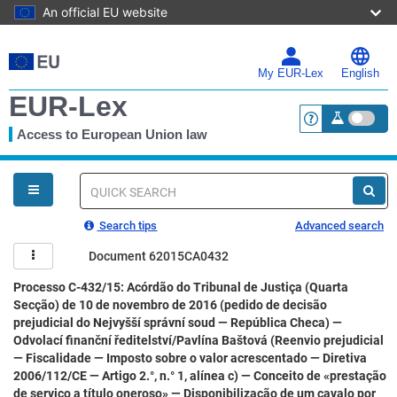
An official EU website
Skip
to
main
My EUR-Lex
English
content
EUR-Lex
Access to European Union law
<a href="https:
You
are
here
Quick
search
Search tips
Advanced search
Document 62015CA0432
Processo C-432/15: Acórdão do Tribunal de Justiça (Quarta
Secção) de 10 de novembro de 2016 (pedido de decisão
prejudicial do Nejvyšší správní soud — República Checa) —
Odvolací finanční ředitelství/Pavlína Baštová (Reenvio prejudicial
— Fiscalidade — Imposto sobre o valor acrescentado — Diretiva
2006/112/CE — Artigo 2.°, n.° 1, alínea c) — Conceito de «prestação
de serviço a título oneroso» — Disponibilização de um cavalo por