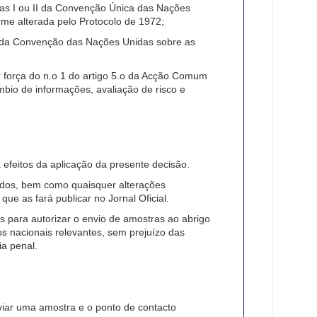
stas I ou II da Convenção Única das Nações
me alterada pelo Protocolo de 1972;
tas da Convenção das Nações Unidas sobre as
r força do n.o 1 do artigo 5.o da Acção Comum
mbio de informações, avaliação de risco e
feitos da aplicação da presente decisão.
nados, bem como quaisquer alterações
ue as fará publicar no Jornal Oficial.
 para autorizar o envio de amostras ao abrigo
s nacionais relevantes, sem prejuízo das
ia penal.
iar uma amostra e o ponto de contacto