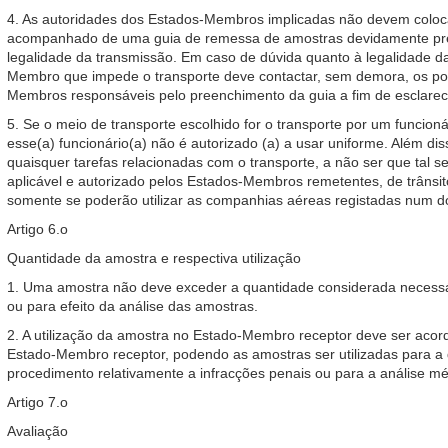
4. As autoridades dos Estados-Membros implicadas não devem coloc
acompanhado de uma guia de remessa de amostras devidamente pree
legalidade da transmissão. Em caso de dúvida quanto à legalidade da
Membro que impede o transporte deve contactar, sem demora, os pon
Membros responsáveis pelo preenchimento da guia a fim de esclarec
5. Se o meio de transporte escolhido for o transporte por um funcio
esse(a) funcionário(a) não é autorizado (a) a usar uniforme. Além dis
quaisquer tarefas relacionadas com o transporte, a não ser que tal s
aplicável e autorizado pelos Estados-Membros remetentes, de trânsit
somente se poderão utilizar as companhias aéreas registadas num 
Artigo 6.o
Quantidade da amostra e respectiva utilização
1. Uma amostra não deve exceder a quantidade considerada necessária
ou para efeito da análise das amostras.
2. A utilização da amostra no Estado-Membro receptor deve ser aco
Estado-Membro receptor, podendo as amostras ser utilizadas para a 
procedimento relativamente a infracções penais ou para a análise mé
Artigo 7.o
Avaliação