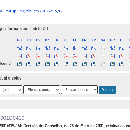
ata.europa.eu/eli/dec/2001/419/oj
es, formats and link to OJ
BG
ES
CS
DA
DE
ET
EL
EN
FR
GA
HR
IT
ge
 Journal
gual display
ge
Language
Language
Display
2
3
2001D0419
2001/419/JAI: Decisão do Conselho, de 28 de Maio de 2001, relativa ao 