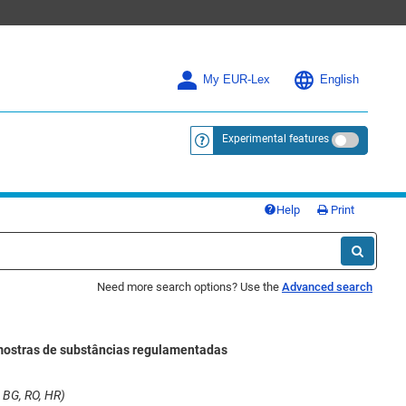
My EUR-Lex
English
Experimental features
<a href="https://eur-lex.europa.eu/
Help
Print
Need more search options? Use the
Advanced search
amostras de substâncias regulamentadas
 BG, RO, HR)