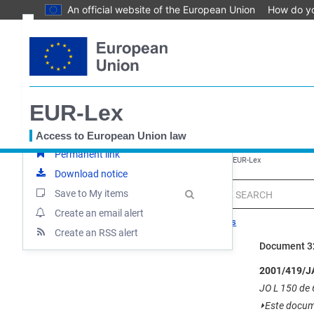
An official website of the European Union
How do y
Skip
Text
to
main
Document information
content
Procedure
Document summary
EUR-Lex
Up-to-date link
Access to European Union law
Permanent link
You
EUROPA
EUR-Lex home
Decisão - 2001/419 - EN - EUR-Lex
are
Download notice
here
MENU
Quick
Save to My items
search
Create an email alert
Search tips
Create an RSS alert
Document 3
2001/419/JA
JO L 150 de 6
⏵
Este docume