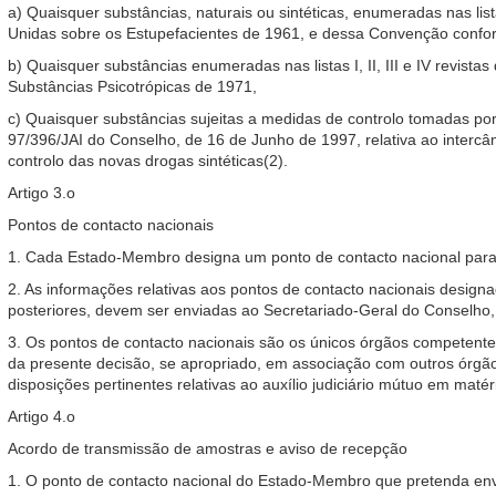
a) Quaisquer substâncias, naturais ou sintéticas, enumeradas nas li
Unidas sobre os Estupefacientes de 1961, e dessa Convenção confor
b) Quaisquer substâncias enumeradas nas listas I, II, III e IV revis
Substâncias Psicotrópicas de 1971,
c) Quaisquer substâncias sujeitas a medidas de controlo tomadas po
97/396/JAI do Conselho, de 16 de Junho de 1997, relativa ao intercâ
controlo das novas drogas sintéticas(2).
Artigo 3.o
Pontos de contacto nacionais
1. Cada Estado-Membro designa um ponto de contacto nacional para e
2. As informações relativas aos pontos de contacto nacionais desig
posteriores, devem ser enviadas ao Secretariado-Geral do Conselho, q
3. Os pontos de contacto nacionais são os únicos órgãos competentes
da presente decisão, se apropriado, em associação com outros órgão
disposições pertinentes relativas ao auxílio judiciário mútuo em matér
Artigo 4.o
Acordo de transmissão de amostras e aviso de recepção
1. O ponto de contacto nacional do Estado-Membro que pretenda env