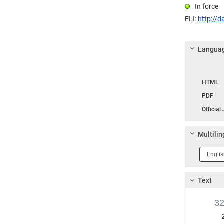
In force
ELI:
http://d
Languag
Langua
HTML
PDF
Official
Multilin
Langua
1
Text
3