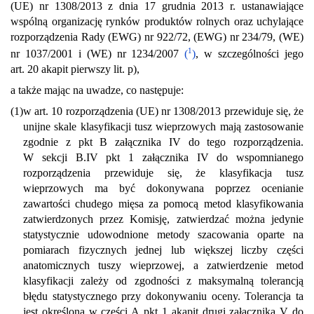
(UE) nr 1308/2013 z dnia 17 grudnia 2013 r. ustanawiające
wspólną organizację rynków produktów rolnych oraz uchylające
rozporządzenia Rady (EWG) nr 922/72, (EWG) nr 234/79, (WE)
1
nr 1037/2001 i (WE) nr 1234/2007
(
)
, w szczególności jego
art. 20 akapit pierwszy lit. p),
a także mając na uwadze, co następuje:
(1)
w art. 10 rozporządzenia (UE) nr 1308/2013 przewiduje się, że
unijne skale klasyfikacji tusz wieprzowych mają zastosowanie
zgodnie z pkt B załącznika IV do tego rozporządzenia.
W sekcji B.IV pkt 1 załącznika IV do wspomnianego
rozporządzenia przewiduje się, że klasyfikacja tusz
wieprzowych ma być dokonywana poprzez ocenianie
zawartości chudego mięsa za pomocą metod klasyfikowania
zatwierdzonych przez Komisję, zatwierdzać można jedynie
statystycznie udowodnione metody szacowania oparte na
pomiarach fizycznych jednej lub większej liczby części
anatomicznych tuszy wieprzowej, a zatwierdzenie metod
klasyfikacji zależy od zgodności z maksymalną tolerancją
błędu statystycznego przy dokonywaniu oceny. Tolerancja ta
jest określona w części A pkt 1 akapit drugi załącznika V do