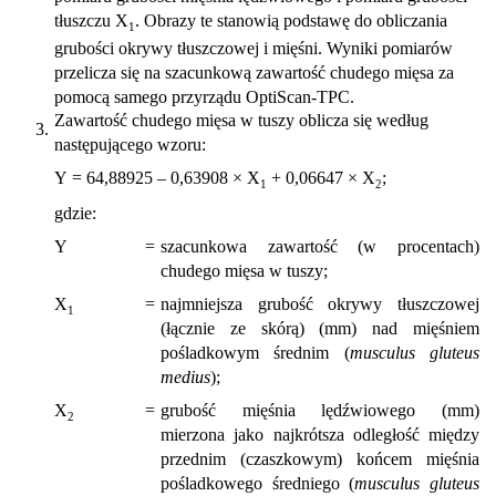
tłuszczu X
. Obrazy te stanowią podstawę do obliczania
1
grubości okrywy tłuszczowej i mięśni. Wyniki pomiarów
przelicza się na szacunkową zawartość chudego mięsa za
pomocą samego przyrządu OptiScan-TPC.
Zawartość chudego mięsa w tuszy oblicza się według
3.
następującego wzoru:
Y = 64,88925 – 0,63908 × X
+ 0,06647 × X
;
1
2
gdzie:
Y
=
szacunkowa zawartość (w procentach)
chudego mięsa w tuszy;
X
=
najmniejsza grubość okrywy tłuszczowej
1
(łącznie ze skórą) (mm) nad mięśniem
pośladkowym średnim (
musculus gluteus
medius
);
X
=
grubość mięśnia lędźwiowego (mm)
2
mierzona jako najkrótsza odległość między
przednim (czaszkowym) końcem mięśnia
pośladkowego średniego (
musculus gluteus