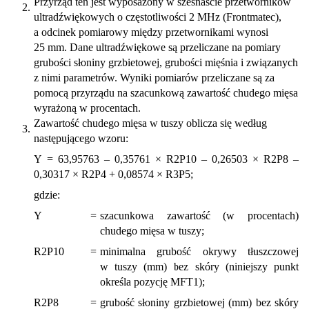
Przyrząd ten jest wyposażony w szesnaście przetworników
2.
ultradźwiękowych o częstotliwości 2 MHz (Frontmatec),
a odcinek pomiarowy między przetwornikami wynosi
25 mm. Dane ultradźwiękowe są przeliczane na pomiary
grubości słoniny grzbietowej, grubości mięśnia i związanych
z nimi parametrów. Wyniki pomiarów przeliczane są za
pomocą przyrządu na szacunkową zawartość chudego mięsa
wyrażoną w procentach.
Zawartość chudego mięsa w tuszy oblicza się według
3.
następującego wzoru:
Y = 63,95763 – 0,35761 × R2P10 – 0,26503 × R2P8 –
0,30317 × R2P4 + 0,08574 × R3P5;
gdzie:
Y
=
szacunkowa zawartość (w procentach)
chudego mięsa w tuszy;
R2P10
=
minimalna grubość okrywy tłuszczowej
w tuszy (mm) bez skóry (niniejszy punkt
określa pozycję MFT1);
R2P8
=
grubość słoniny grzbietowej (mm) bez skóry