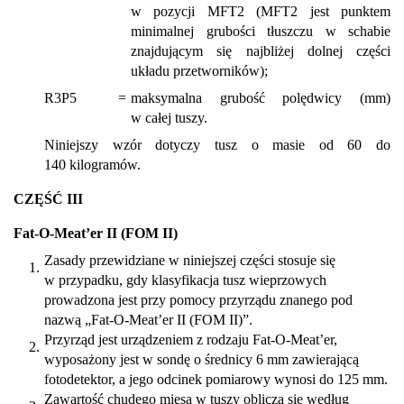
w pozycji MFT2 (MFT2 jest punktem
minimalnej grubości tłuszczu w schabie
znajdującym się najbliżej dolnej części
układu przetworników);
R3P5
=
maksymalna grubość polędwicy (mm)
w całej tuszy.
Niniejszy wzór dotyczy tusz o masie od 60 do
140 kilogramów.
CZĘŚĆ III
Fat-O-Meat’er II (FOM II)
Zasady przewidziane w niniejszej części stosuje się
1.
w przypadku, gdy klasyfikacja tusz wieprzowych
prowadzona jest przy pomocy przyrządu znanego pod
nazwą „Fat-O-Meat’er II (FOM II)”.
Przyrząd jest urządzeniem z rodzaju Fat-O-Meat’er,
2.
wyposażony jest w sondę o średnicy 6 mm zawierającą
fotodetektor, a jego odcinek pomiarowy wynosi do 125 mm.
Zawartość chudego mięsa w tuszy oblicza się według