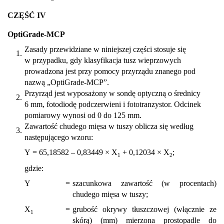
CZĘŚĆ IV
OptiGrade-MCP
Zasady przewidziane w niniejszej części stosuje się
1.
w przypadku, gdy klasyfikacja tusz wieprzowych
prowadzona jest przy pomocy przyrządu znanego pod
nazwą „OptiGrade-MCP”.
Przyrząd jest wyposażony w sondę optyczną o średnicy
2.
6 mm, fotodiodę podczerwieni i fototranzystor. Odcinek
pomiarowy wynosi od 0 do 125 mm.
Zawartość chudego mięsa w tuszy oblicza się według
3.
następującego wzoru:
Y = 65,18582 – 0,83449 × X
+ 0,12034 × X
;
1
2
gdzie:
Y
=
szacunkowa zawartość (w procentach)
chudego mięsa w tuszy;
X
=
grubość okrywy tłuszczowej (włącznie ze
1
skórą) (mm) mierzona prostopadle do