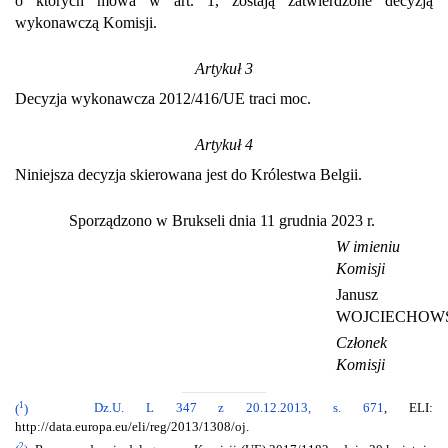
o których mowa w art. 1, zostają zatwierdzone decyzją
wykonawczą Komisji.
Artykuł 3
Decyzja wykonawcza 2012/416/UE traci moc.
Artykuł 4
Niniejsza decyzja skierowana jest do Królestwa Belgii.
Sporządzono w Brukseli dnia 11 grudnia 2023 r.
W imieniu
Komisji
Janusz
WOJCIECHOW
Członek
Komisji
1
(
)
Dz.U. L 347 z 20.12.2013, s. 671
, ELI:
http://data.europa.eu/eli/reg/2013/1308/oj.
2