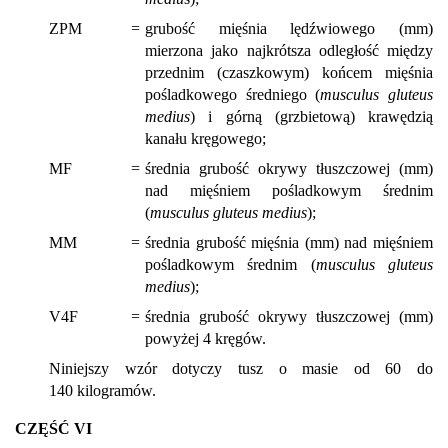
ZPM
=
grubość mięśnia lędźwiowego (mm)
mierzona jako najkrótsza odległość między
przednim (czaszkowym) końcem mięśnia
pośladkowego średniego (
musculus gluteus
medius
) i górną (grzbietową) krawędzią
kanału kręgowego;
MF
=
średnia grubość okrywy tłuszczowej (mm)
nad mięśniem pośladkowym średnim
(
musculus gluteus medius
);
MM
=
średnia grubość mięśnia (mm) nad mięśniem
pośladkowym średnim (
musculus gluteus
medius
);
V4F
=
średnia grubość okrywy tłuszczowej (mm)
powyżej 4 kręgów.
Niniejszy wzór dotyczy tusz o masie od 60 do
140 kilogramów.
CZĘŚĆ VI