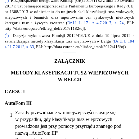
(
)
Rozporządzenie delegowane Komisji (UE) 2017/1182 z dnia 20 kwietnia
2017 r. uzupełniające rozporządzenie Parlamentu Europejskiego i Rady (UE)
nr 1308/2013 w odniesieniu do unijnych skal klasyfikacji tusz wołowych,
wieprzowych i baranich oraz raportowania cen rynkowych niektórych
kategorii tusz i żywych zwierząt (
Dz.U. L 171 z 4.7.2017, s. 74
, ELI:
http://data.europa.eu/eli/reg_del/2017/1182/oj).
3
(
)
Decyzja wykonawcza Komisji 2012/416/UE z dnia 19 lipca 2012 r.
zatwierdzająca metody klasyfikacji tusz wieprzowych w Belgii (
Dz.U. L 194
z 21.7.2012, s. 33
, ELI: http://data.europa.eu/eli/dec_impl/2012/416/oj).
ZAŁĄCZNIK
METODY KLASYFIKACJI TUSZ WIEPRZOWYCH
W BELGII
CZĘŚĆ I
AutoFom III
Zasady przewidziane w niniejszej części stosuje się
1.
w przypadku, gdy klasyfikacja tusz wieprzowych
prowadzona jest przy pomocy przyrządu znanego pod
nazwą „AutoFom III”.