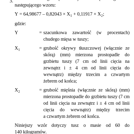
3.
następującego wzoru:
Y = 64,98677 – 0,82043 × X
+ 0,11917 × X
;
1
2
gdzie:
Y
=
szacunkowa zawartość (w procentach)
chudego mięsa w tuszy;
X
=
grubość okrywy tłuszczowej (włącznie ze
1
skórą) (mm) mierzona prostopadle do
grzbietu tuszy (7 cm od linii cięcia na
zewnątrz i ± 4 cm od linii cięcia do
wewnątrz) między trzecim a czwartym
żebrem od końca;
X
=
grubość mięśnia (włącznie ze skórą) (mm)
2
mierzona prostopadle do grzbietu tuszy (7 cm
od linii cięcia na zewnątrz i ± 4 cm od linii
cięcia do wewnątrz) między trzecim
a czwartym żebrem od końca.
Niniejszy wzór dotyczy tusz o masie od 60 do
140 kilogramów.