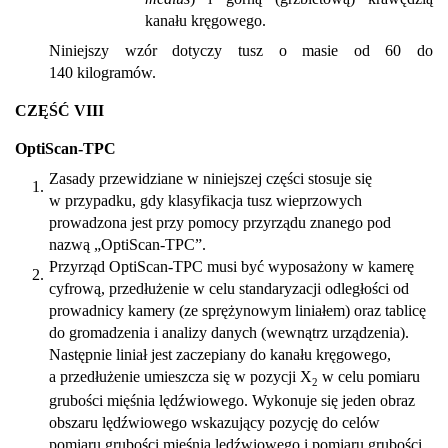
kanału kręgowego.
Niniejszy wzór dotyczy tusz o masie od 60 do
140 kilogramów.
CZĘŚĆ VIII
OptiScan-TPC
Zasady przewidziane w niniejszej części stosuje się
1.
w przypadku, gdy klasyfikacja tusz wieprzowych
prowadzona jest przy pomocy przyrządu znanego pod
nazwą „OptiScan-TPC”.
Przyrząd OptiScan-TPC musi być wyposażony w kamerę
2.
cyfrową, przedłużenie w celu standaryzacji odległości od
prowadnicy kamery (ze sprężynowym liniałem) oraz tablicę
do gromadzenia i analizy danych (wewnątrz urządzenia).
Następnie liniał jest zaczepiany do kanału kręgowego,
a przedłużenie umieszcza się w pozycji X
w celu pomiaru
2
grubości mięśnia lędźwiowego. Wykonuje się jeden obraz
obszaru lędźwiowego wskazujący pozycję do celów
pomiaru grubości mięśnia lędźwiowego i pomiaru grubości