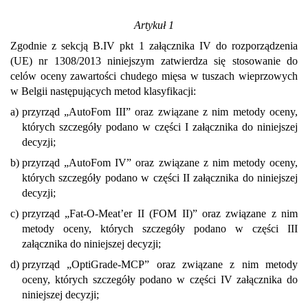
Artykuł 1
Zgodnie z sekcją B.IV pkt 1 załącznika IV do rozporządzenia
(UE) nr 1308/2013 niniejszym zatwierdza się stosowanie do
celów oceny zawartości chudego mięsa w tuszach wieprzowych
w Belgii następujących metod klasyfikacji:
a)
przyrząd „AutoFom III” oraz związane z nim metody oceny,
których szczegóły podano w części I załącznika do niniejszej
decyzji;
b)
przyrząd „AutoFom IV” oraz związane z nim metody oceny,
których szczegóły podano w części II załącznika do niniejszej
decyzji;
c)
przyrząd „Fat-O-Meat’er II (FOM II)” oraz związane z nim
metody oceny, których szczegóły podano w części III
załącznika do niniejszej decyzji;
d)
przyrząd „OptiGrade-MCP” oraz związane z nim metody
oceny, których szczegóły podano w części IV załącznika do
niniejszej decyzji;