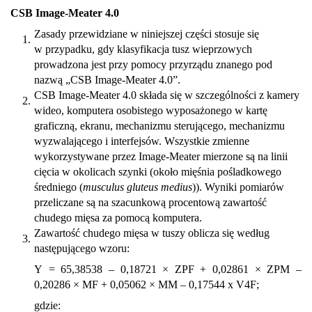
CSB Image-Meater 4.0
Zasady przewidziane w niniejszej części stosuje się
1.
w przypadku, gdy klasyfikacja tusz wieprzowych
prowadzona jest przy pomocy przyrządu znanego pod
nazwą „CSB Image-Meater 4.0”.
CSB Image-Meater 4.0 składa się w szczególności z kamery
2.
wideo, komputera osobistego wyposażonego w kartę
graficzną, ekranu, mechanizmu sterującego, mechanizmu
wyzwalającego i interfejsów. Wszystkie zmienne
wykorzystywane przez Image-Meater mierzone są na linii
cięcia w okolicach szynki (około mięśnia pośladkowego
średniego (
musculus gluteus medius
)). Wyniki pomiarów
przeliczane są na szacunkową procentową zawartość
chudego mięsa za pomocą komputera.
Zawartość chudego mięsa w tuszy oblicza się według
3.
następującego wzoru:
Y = 65,38538 – 0,18721 × ZPF + 0,02861 × ZPM –
0,20286 × MF + 0,05062 × MM – 0,17544 x V4F;
gdzie: