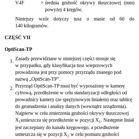
V4F
=
średnia grubość okrywy tłuszczowej (mm)
powyżej 4 kręgów.
Niniejszy wzór dotyczy tusz o masie od 60 do
140 kilogramów.
CZĘŚĆ VII
OptiScan-TP
Zasady przewidziane w niniejszej części stosuje się
1.
w przypadku, gdy klasyfikacja tusz wieprzowych
prowadzona jest przy pomocy przyrządu znanego pod
nazwą „OptiScan-TP”.
Przyrząd OptiScan-TP musi być wyposażony w kamerę
2.
cyfrową, przedłużenie w celu standaryzacji odległości od
prowadnicy kamery (ze sprężynowym liniałem) oraz tablicę
do gromadzenia i analizy danych (wewnątrz urządzenia).
Najpierw w celu zmierzenia grubości okrywy tłuszczowej
X
umieszcza się przedłużenie w pozycji X
. Następnie liniał
1
1
jest zaczepiany do kanału kręgowego, a przedłużenie
umieszcza się w pozycji X
w celu pomiaru grubości
2