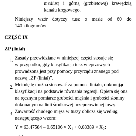
medius
) i górną (grzbietową) krawędzią
kanału kręgowego.
Niniejszy wzór dotyczy tusz o masie od 60 do
140 kilogramów.
CZĘŚĆ IX
ZP (liniał)
Zasady przewidziane w niniejszej części stosuje się
1.
w przypadku, gdy klasyfikacja tusz wieprzowych
prowadzona jest przy pomocy przyrządu znanego pod
nazwą „ZP (liniał)”.
Metodę tę można stosować za pomocą liniału, dokonując
2.
klasyfikacji na podstawie równania regresji. Opiera się ona
na ręcznym pomiarze grubości mięśnia i grubości słoniny
dokonanym na linii środkowej przepołowionej tuszy.
Zawartość chudego mięsa w tuszy oblicza się według
3.
następującego wzoru:
Y = 63,47584 – 0,65106 × X
+ 0,08389 × X
;
1
2