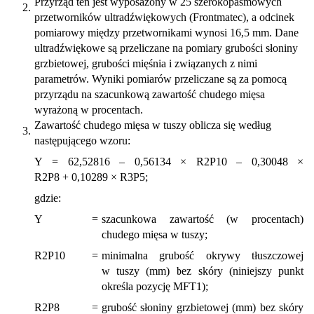
Przyrząd ten jest wyposażony w 25 szerokopasmowych
2.
przetworników ultradźwiękowych (Frontmatec), a odcinek
pomiarowy między przetwornikami wynosi 16,5 mm. Dane
ultradźwiękowe są przeliczane na pomiary grubości słoniny
grzbietowej, grubości mięśnia i związanych z nimi
parametrów. Wyniki pomiarów przeliczane są za pomocą
przyrządu na szacunkową zawartość chudego mięsa
wyrażoną w procentach.
Zawartość chudego mięsa w tuszy oblicza się według
3.
następującego wzoru:
Y = 62,52816 – 0,56134 × R2P10 – 0,30048 ×
R2P8 + 0,10289 × R3P5;
gdzie:
Y
=
szacunkowa zawartość (w procentach)
chudego mięsa w tuszy;
R2P10
=
minimalna grubość okrywy tłuszczowej
w tuszy (mm) bez skóry (niniejszy punkt
określa pozycję MFT1);
R2P8
=
grubość słoniny grzbietowej (mm) bez skóry