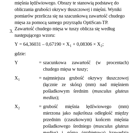
mięśnia lędźwiowego. Obrazy te stanowią podstawę do
obliczania grubości okrywy tłuszczowej i mięśni. Wyniki
pomiarów przelicza się na szacunkową zawartość chudego
mięsa za pomocą samego przyrządu OptiScan-TP.
Zawartość chudego mięsa w tuszy oblicza się według
3.
następującego wzoru:
Y = 64,36031 – 0,67190 × X
+ 0,08306 × X
;
1
2
gdzie:
Y
=
szacunkowa zawartość (w procentach)
chudego mięsa w tuszy;
X
=
najmniejsza grubość okrywy tłuszczowej
1
(łącznie ze skórą) (mm) nad mięśniem
pośladkowym średnim (
musculus gluteus
medius
);
X
=
grubość mięśnia lędźwiowego (mm)
2
mierzona jako najkrótsza odległość między
przednim (czaszkowym) końcem mięśnia
pośladkowego średniego (
musculus gluteus
medius
) i górną (grzbietową) krawędzią