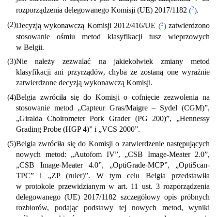
2
rozporządzenia delegowanego Komisji (UE) 2017/1182
(
)
.
(2)
3
Decyzją wykonawczą Komisji 2012/416/UE
(
)
zatwierdzono
stosowanie ośmiu metod klasyfikacji tusz wieprzowych
w Belgii.
(3)
Nie należy zezwalać na jakiekolwiek zmiany metod
klasyfikacji ani przyrządów, chyba że zostaną one wyraźnie
zatwierdzone decyzją wykonawczą Komisji.
(4)
Belgia zwróciła się do Komisji o cofnięcie zezwolenia na
stosowanie metod „Capteur Gras/Maigre – Sydel (CGM)”,
„Giralda Choirometer Pork Grader (PG 200)”, „Hennessy
Grading Probe (HGP 4)” i „VCS 2000”.
(5)
Belgia zwróciła się do Komisji o zatwierdzenie następujących
nowych metod: „Autofom IV”, „CSB Image-Meater 2.0”,
„CSB Image-Meater 4.0”, „OptiGrade-MCP”, „OptiScan-
TPC” i „ZP (ruler)”. W tym celu Belgia przedstawiła
w protokole przewidzianym w art. 11 ust. 3 rozporządzenia
delegowanego (UE) 2017/1182 szczegółowy opis próbnych
rozbiorów, podając podstawy tej nowych metod, wyniki