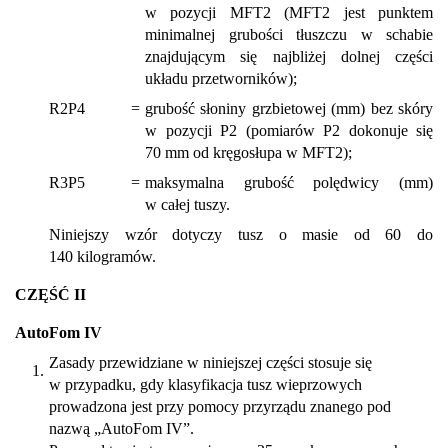
w pozycji MFT2 (MFT2 jest punktem
minimalnej grubości tłuszczu w schabie
znajdującym się najbliżej dolnej części
układu przetworników);
R2P4
=
grubość słoniny grzbietowej (mm) bez skóry
w pozycji P2 (pomiarów P2 dokonuje się
70 mm od kręgosłupa w MFT2);
R3P5
=
maksymalna grubość polędwicy (mm)
w całej tuszy.
Niniejszy wzór dotyczy tusz o masie od 60 do
140 kilogramów.
CZĘŚĆ II
AutoFom IV
Zasady przewidziane w niniejszej części stosuje się
1.
w przypadku, gdy klasyfikacja tusz wieprzowych
prowadzona jest przy pomocy przyrządu znanego pod
nazwą „AutoFom IV”.