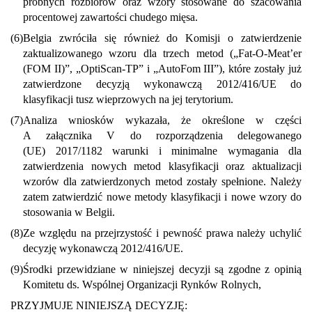
próbnych rozbiorów oraz wzory stosowane do szacowania
procentowej zawartości chudego mięsa.
(6)
Belgia zwróciła się również do Komisji o zatwierdzenie
zaktualizowanego wzoru dla trzech metod („Fat-O-Meat’er
(FOM II)”, „OptiScan-TP” i „AutoFom III”), które zostały już
zatwierdzone decyzją wykonawczą 2012/416/UE do
klasyfikacji tusz wieprzowych na jej terytorium.
(7)
Analiza wniosków wykazała, że określone w części
A załącznika V do rozporządzenia delegowanego
(UE) 2017/1182 warunki i minimalne wymagania dla
zatwierdzenia nowych metod klasyfikacji oraz aktualizacji
wzorów dla zatwierdzonych metod zostały spełnione. Należy
zatem zatwierdzić nowe metody klasyfikacji i nowe wzory do
stosowania w Belgii.
(8)
Ze względu na przejrzystość i pewność prawa należy uchylić
decyzję wykonawczą 2012/416/UE.
(9)
Środki przewidziane w niniejszej decyzji są zgodne z opinią
Komitetu ds. Wspólnej Organizacji Rynków Rolnych,
PRZYJMUJE NINIEJSZĄ DECYZJĘ: