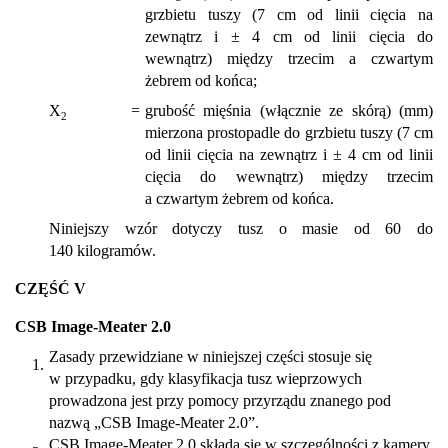
grzbietu tuszy (7 cm od linii cięcia na
zewnątrz i ± 4 cm od linii cięcia do
wewnątrz) między trzecim a czwartym
żebrem od końca;
X
=
grubość mięśnia (włącznie ze skórą) (mm)
2
mierzona prostopadle do grzbietu tuszy (7 cm
od linii cięcia na zewnątrz i ± 4 cm od linii
cięcia do wewnątrz) między trzecim
a czwartym żebrem od końca.
Niniejszy wzór dotyczy tusz o masie od 60 do
140 kilogramów.
CZĘŚĆ V
CSB Image-Meater 2.0
Zasady przewidziane w niniejszej części stosuje się
1.
w przypadku, gdy klasyfikacja tusz wieprzowych
prowadzona jest przy pomocy przyrządu znanego pod
nazwą „CSB Image-Meater 2.0”.
CSB Image-Meater 2.0 składa się w szczególności z kamery