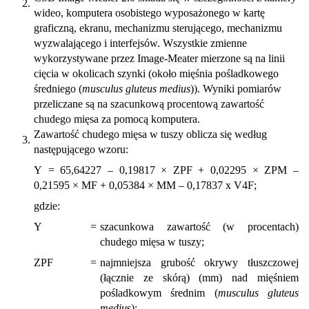
2.
wideo, komputera osobistego wyposażonego w kartę
graficzną, ekranu, mechanizmu sterującego, mechanizmu
wyzwalającego i interfejsów. Wszystkie zmienne
wykorzystywane przez Image-Meater mierzone są na linii
cięcia w okolicach szynki (około mięśnia pośladkowego
średniego (
musculus gluteus medius
)). Wyniki pomiarów
przeliczane są na szacunkową procentową zawartość
chudego mięsa za pomocą komputera.
Zawartość chudego mięsa w tuszy oblicza się według
3.
następującego wzoru:
Y = 65,64227 – 0,19817 × ZPF + 0,02295 × ZPM –
0,21595 × MF + 0,05384 × MM – 0,17837 x V4F;
gdzie:
Y
=
szacunkowa zawartość (w procentach)
chudego mięsa w tuszy;
ZPF
=
najmniejsza grubość okrywy tłuszczowej
(łącznie ze skórą) (mm) nad mięśniem
pośladkowym średnim (
musculus gluteus
mediu
s);