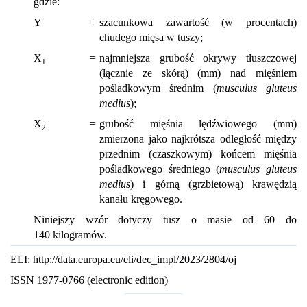
gdzie:
Y
=
szacunkowa zawartość (w procentach)
chudego mięsa w tuszy;
X
=
najmniejsza grubość okrywy tłuszczowej
1
(łącznie ze skórą) (mm) nad mięśniem
pośladkowym średnim (
musculus gluteus
medius
);
X
=
grubość mięśnia lędźwiowego (mm)
2
zmierzona jako najkrótsza odległość między
przednim (czaszkowym) końcem mięśnia
pośladkowego średniego (
musculus gluteus
medius
) i górną (grzbietową) krawędzią
kanału kręgowego.
Niniejszy wzór dotyczy tusz o masie od 60 do
140 kilogramów.
ELI: http://data.europa.eu/eli/dec_impl/2023/2804/oj
ISSN 1977-0766 (electronic edition)