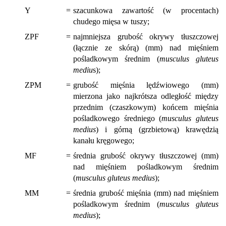
Y
=
szacunkowa zawartość (w procentach)
chudego mięsa w tuszy;
ZPF
=
najmniejsza grubość okrywy tłuszczowej
(łącznie ze skórą) (mm) nad mięśniem
pośladkowym średnim (
musculus gluteus
mediu
s);
ZPM
=
grubość mięśnia lędźwiowego (mm)
mierzona jako najkrótsza odległość między
przednim (czaszkowym) końcem mięśnia
pośladkowego średniego (
musculus gluteus
medius
) i górną (grzbietową) krawędzią
kanału kręgowego;
MF
=
średnia grubość okrywy tłuszczowej (mm)
nad mięśniem pośladkowym średnim
(
musculus gluteus medius
);
MM
=
średnia grubość mięśnia (mm) nad mięśniem
pośladkowym średnim (
musculus gluteus
medius
);