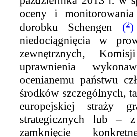
października 2013 r. w 
oceny i monitorowania 
2
dorobku Schengen
(
)
niedociągnięcia w prow
zewnętrznych, Komis
uprawnienia wykonaw
ocenianemu państwu cz
środków szczególnych, ta
europejskiej straży gr
strategicznych lub – 
zamknięcie konkretn