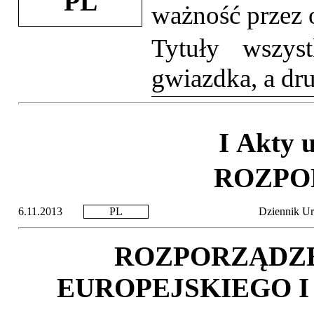
PL
ważność przez 
Tytuły wszys
gwiazdka, a dru
I Akty 
ROZPO
6.11.2013
PL
Dziennik Ur
ROZPORZĄDZ
EUROPEJSKIEGO I R