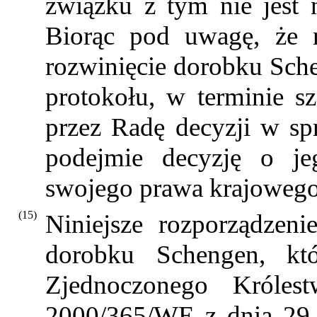
związku z tym nie jest 
Biorąc pod uwagę, że n
rozwinięcie dorobku Schen
protokołu, w terminie sz
przez Radę decyzji w spr
podejmie decyzję o jeg
swojego prawa krajowego
(15)
Niniejsze rozporządzeni
dorobku Schengen, kt
Zjednoczonego Króles
2000/365/WE z dnia 29 