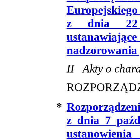
Europejskiego
z dnia 22 
ustanawiaj
nadzorowania
II Akty o char
ROZPORZĄD
*
Rozporządzen
z dnia 7 paźd
ustanowie