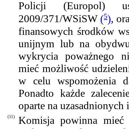
Policji (Europol) 
5
2009/371/WSiSW
(
)
, or
finansowych środków ws
unijnym lub na obydwu
wykrycia poważnego ni
mieć możliwość udzielen
w celu wspomożenia da
Ponadto każde zalecen
oparte na uzasadnionych 
(11)
Komisja powinna mieć 