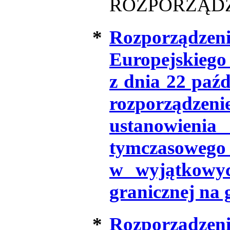
ROZPORZĄD
*
Rozporzą
Europejskiego
z dnia 22 paźd
rozporządzeni
ustanowie
tymczaso
w wyjątkowych
granicznej na
*
Rozporzą