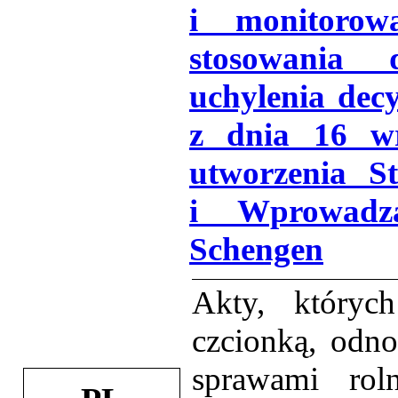
i monitorow
stosowania
uchylenia dec
z dnia 16 wr
utworzenia S
i Wprowadz
Schengen
Akty, któryc
czcionką, odno
sprawami rol