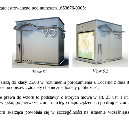
 zarejestrowanego pod numerem 1653676‑0005:
ą do klasy 25.03 w rozumieniu porozumienia z Locarno z dnia 8 p
emu opisowi: „toalety chemiczne, toalety publiczne”.
a do wzoru to podstawy, o których mowa w art. 25 ust. 1 lit. b
zku, po pierwsze, z art. 5 i 6 tego rozporządzenia, i po drugie, z ar
żąca powołała się w szczególności na istnienie wcześniejsz