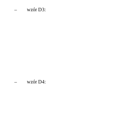
– wzór D3:
– wzór D4: