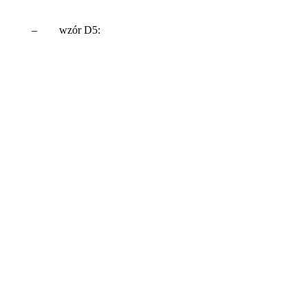
– wzór D5: