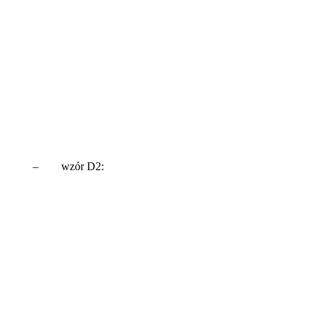
– wzór D2: