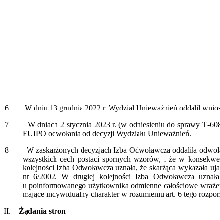
6
W dniu 13 grudnia 2022 r. Wydział Unieważnień oddalił wniosk
7
W dniach 2 stycznia 2023 r. (w odniesieniu do sprawy T‑608/23)
EUIPO odwołania od decyzji Wydziału Unieważnień.
8
W zaskarżonych decyzjach Izba Odwoławcza oddaliła odwołania. W
wszystkich cech postaci spornych wzorów, i że w konsekwen
kolejności Izba Odwoławcza uznała, że skarżąca wykazała uja
nr 6/2002. W drugiej kolejności Izba Odwoławcza uznał
u poinformowanego użytkownika odmienne całościowe wrażen
mające indywidualny charakter w rozumieniu art. 6 tego rozpor
II.
Żądania stron