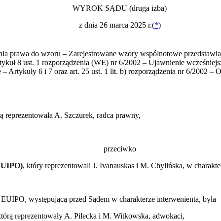
WYROK SĄDU (druga izba)
z dnia 26 marca 2025 r.(
*
)
a prawa do wzoru – Zarejestrowane wzory wspólnotowe przedstawiają
Artykuł 8 ust. 1 rozporządzenia (WE) nr 6/2002 – Ujawnienie wcześni
Artykuły 6 i 7 oraz art. 25 ust. 1 lit. b) rozporządzenia nr 6/2002 –
rą reprezentowała A. Szczurek, radca prawny,
przeciwko
(EUIPO)
, który reprezentowali J. Ivanauskas i M. Chylińska, w charak
 EUIPO, występującą przed Sądem w charakterze interwenienta, była
 którą reprezentowały A. Pilecka i M. Witkowska, adwokaci,