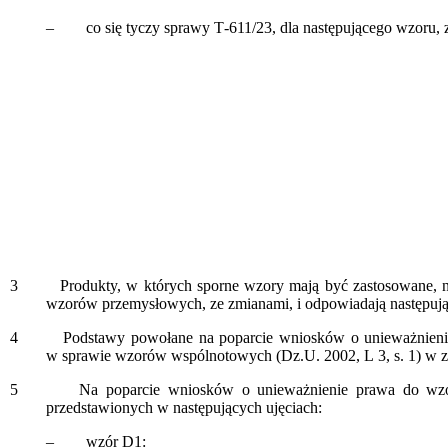
– co się tyczy sprawy T‑611/23, dla następującego wzoru,
3
Produkty, w których sporne wzory mają być zastosowane, należ
wzorów przemysłowych, ze zmianami, i odpowiadają następując
4
Podstawy powołane na poparcie wniosków o unieważnienie praw
w sprawie wzorów wspólnotowych (Dz.U. 2002, L 3, s. 1) w zwią
5
Na poparcie wniosków o unieważnienie prawa do wzoru skar
przedstawionych w następujących ujęciach:
– wzór D1: