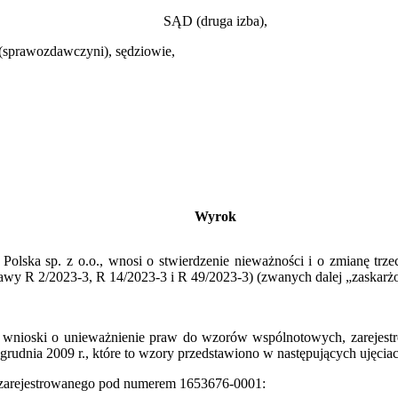
SĄD (druga izba),
ć (sprawozdawczyni), sędziowie,
Wyrok
 sp. z o.o., wnosi o stwierdzenie nieważności i o zmianę trzech
prawy R 2/2023‑3, R 14/2023‑3 i R 49/2023‑3) (zwanych dalej „zaskar
ski o unieważnienie praw do wzorów wspólnotowych, zarejestrowa
 grudnia 2009 r., które to wzory przedstawiono w następujących ujęciac
 zarejestrowanego pod numerem 1653676‑0001: