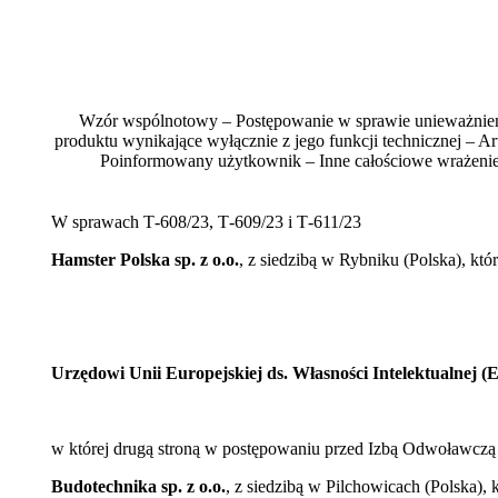
Wzór wspólnotowy – Postępowanie w sprawie unieważnieni
produktu wynikające wyłącznie z jego funkcji technicznej – 
Poinformowany użytkownik – Inne całościowe wrażenie – 
W sprawach T‑608/23, T‑609/23 i T‑611/23
Hamster Polska sp. z o.o.
, z siedzibą w Rybniku (Polska), któ
Urzędowi Unii Europejskiej ds. Własności Intelektualnej 
w której drugą stroną w postępowaniu przed Izbą Odwoławczą
Budotechnika sp. z o.o.
, z siedzibą w Pilchowicach (Polska),