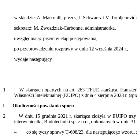
w składzie: A. Marcoulli, prezes, J. Schwarcz i V. Tomljenovi
sekretarz: M. Zwozdziak-Carbonne, administratorka,
uwzględniając pisemny etap postępowania,
po przeprowadzeniu rozprawy w dniu 12 września 2024 r.,
wydaje następujący
1
W skargach opartych na art. 263 TFUE skarżąca, Hamster Polska
Własności Intelektualnej (EUIPO) z dnia 4 sierpnia 2023 r. (s
I.
Okoliczności powstania sporu
2
W dniu 15 grudnia 2021 r. skarżąca złożyła w EUIPO trzy wnio
interwenientki, Budotechniki sp. z o.o., dokonanych w dniu 31
– co się tyczy sprawy T‑608/23, dla następującego wzoru,