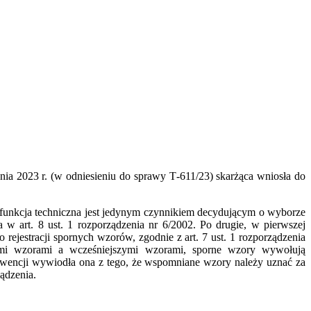
ia 2023 r. (w odniesieniu do sprawy T‑611/23) skarżąca wniosła do
funkcja techniczna jest jedynym czynnikiem decydującym o wyborze
w art. 8 ust. 1 rozporządzenia nr 6/2002. Po drugie, w pierwszej
ejestracji spornych wzorów, zgodnie z art. 7 ust. 1 rozporządzenia
ymi wzorami a wcześniejszymi wzorami, sporne wzory wywołują
encji wywiodła ona z tego, że wspomniane wzory należy uznać za
ądzenia.