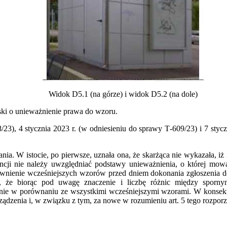
Widok D5.1 (na górze) i widok D5.2 (na dole)
i o unieważnienie prawa do wzoru.
, 4 stycznia 2023 r. (w odniesieniu do sprawy T‑609/23) i 7 styczn
 istocie, po pierwsze, uznała ona, że skarżąca nie wykazała, iż 
cji nie należy uwzględniać podstawy unieważnienia, o której mowa 
wnienie wcześniejszych wzorów przed dniem dokonania zgłoszenia do r
a, że biorąc pod uwagę znaczenie i liczbę różnic między sporn
ie w porównaniu ze wszystkimi wcześniejszymi wzorami. W konsekw
ządzenia i, w związku z tym, za nowe w rozumieniu art. 5 tego rozporz