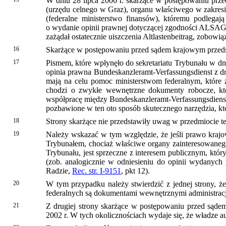
W dniu 28 lipca 2006 r. skarżące w postępowaniu prze
(urzędu celnego w Graz), organu właściwego w zakres
(federalne ministerstwo finansów), któremu podlegaj
o wydanie opinii prawnej dotyczącej zgodności ALSAG 
zażądał ostatecznie uiszczenia Altlastenbeitrag, zobo
16
Skarżące w postępowaniu przed sądem krajowym przedsta
17
Pismem, które wpłynęło do sekretariatu Trybunału w dni
opinia prawna Bundeskanzleramt-Verfassungsdienst z dni
mają na celu pomoc ministerstwom federalnym, które
chodzi o zwykłe wewnętrzne dokumenty robocze, kt
współpracę między Bundeskanzleramt-Verfassungsdienst a
pozbawione w ten oto sposób skutecznego narzędzia, któ
18
Strony skarżące nie przedstawiły uwag w przedmiocie tej
19
Należy wskazać w tym względzie, że jeśli prawo kra
Trybunałem, chociaż właściwe organy zainteresowanego 
Trybunału, jest sprzeczne z interesem publicznym, któ
(zob. analogicznie w odniesieniu do opinii wydanych
Radzie,
Rec. str. I-9151
, pkt 12).
20
W tym przypadku należy stwierdzić z jednej strony, ż
federalnych są dokumentami wewnętrznymi administracji
21
Z drugiej strony skarżące w postępowaniu przed sądem
2002 r. W tych okolicznościach wydaje się, że władze au