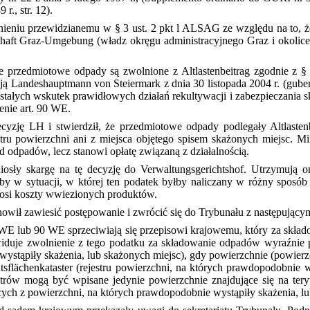
r., str. 12).
eniu przewidzianemu w § 3 ust. 2 pkt l ALSAG ze względu na to, że
aft Graz-Umgebung (władz okręgu administracyjnego Graz i okolice)
że przedmiotowe odpady są zwolnione z Altlastenbeitrag zgodnie z
zją Landeshauptmann von Steiermark z dnia 30 listopada 2004 r. (gub
tałych wskutek prawidłowych działań rekultywacji i zabezpieczania sk
enie art. 90 WE.
decyzję LH i stwierdził, że przedmiotowe odpady podlegały Altlaste
ru powierzchni ani z miejsca objętego spisem skażonych miejsc. Mini
d odpadów, lecz stanowi opłatę związaną z działalnością.
ły skargę na tę decyzję do Verwaltungsgerichtshof. Utrzymują one
oby w sytuacji, w której ten podatek byłby naliczany w różny sposób
nosi koszty wwiezionych produktów.
nowił zawiesić postępowanie i zwrócić się do Trybunału z następując
 lub 90 WE sprzeciwiają się przepisowi krajowemu, który za składo
ewiduje zwolnienie z tego podatku za składowanie odpadów wyraźnie 
ystąpiły skażenia, lub skażonych miejsc), gdy powierzchnie (powierz
flächenkataster (rejestru powierzchni, na których prawdopodobnie wys
trów mogą być wpisane jedynie powierzchnie znajdujące się na tery
 z powierzchni, na których prawdopodobnie wystąpiły skażenia, lub 