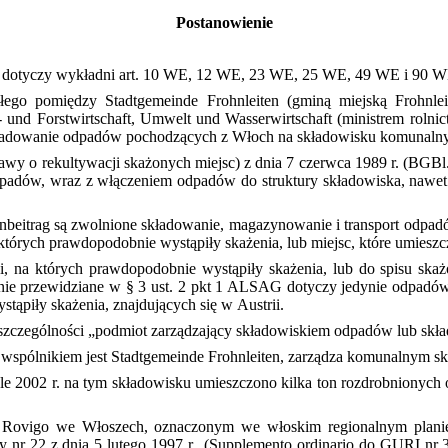
Postanowienie
m dotyczy wykładni art. 10 WE, 12 WE, 23 WE, 25 WE, 49 WE i 90 W
ego pomiędzy Stadtgemeinde Frohnleiten (gminą miejską Frohnlei
 und Forstwirtschaft, Umwelt und Wasserwirtschaft (ministrem rolni
 składowanie odpadów pochodzących z Włoch na składowisku komunaln
ustawy o rekultywacji skażonych miejsc) z dnia 7 czerwca 1989 r. (BGB
dpadów, wraz z włączeniem odpadów do struktury składowiska, nawet 
enbeitrag są zwolnione składowanie, magazynowanie i transport odpad
 których prawdopodobnie wystąpiły skażenia, lub miejsc, które umiesz
i, na których prawdopodobnie wystąpiły skażenia, lub do spisu ska
ienie przewidziane w § 3 ust. 2 pkt 1 ALSAG dotyczy jedynie odpadów
tąpiły skażenia, znajdujących się w Austrii.
szczególności „podmiot zarządzający składowiskiem odpadów lub skł
wspólnikiem jest Stadtgemeinde Frohnleiten, zarządza komunalnym s
e 2002 r. na tym składowisku umieszczono kilka ton rozdrobnionych
 Rovigo we Włoszech, oznaczonym we włoskim regionalnym planie 
y nr 22 z dnia 5 lutego 1997 r., (Supplemento ordinario do GURI nr 3