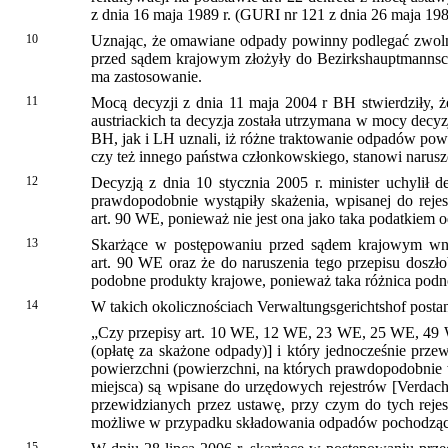
z dnia 16 maja 1989 r. (GURI nr 121 z dnia 26 maja 1989 
10
Uznając, że omawiane odpady powinny podlegać zwolni
przed sądem krajowym złożyły do Bezirkshauptmannsch
ma zastosowanie.
11
Mocą decyzji z dnia 11 maja 2004 r BH stwierdziły, 
austriackich ta decyzja została utrzymana w mocy decy
BH, jak i LH uznali, iż różne traktowanie odpadów pows
czy też innego państwa członkowskiego, stanowi narusz
12
Decyzją z dnia 10 stycznia 2005 r. minister uchylił 
prawdopodobnie wystąpiły skażenia, wpisanej do rejest
art. 90 WE, ponieważ nie jest ona jako taka podatkiem o
13
Skarżące w postępowaniu przed sądem krajowym wnios
art. 90 WE oraz że do naruszenia tego przepisu doszł
podobne produkty krajowe, ponieważ taka różnica pod
14
W takich okolicznościach Verwaltungsgerichtshof posta
„Czy przepisy art. 10 WE, 12 WE, 23 WE, 25 WE, 49 WE
(opłatę za skażone odpady)] i który jednocześnie prz
powierzchni (powierzchni, na których prawdopodobnie w
miejsca) są wpisane do urzędowych rejestrów [Verdachts
przewidzianych przez ustawę, przy czym do tych rejes
możliwe w przypadku składowania odpadów pochodzących
15