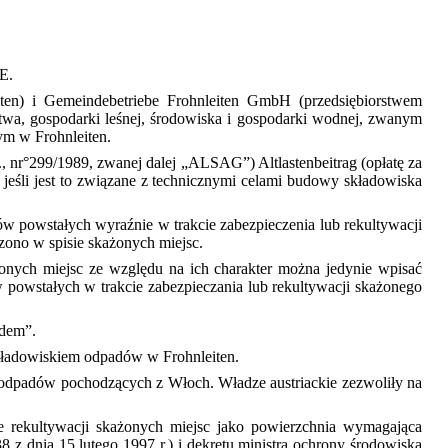
E.
ten) i Gemeindebetriebe Frohnleiten GmbH (przedsiębiorstwem
ctwa, gospodarki leśnej, środowiska i gospodarki wodnej, zwanym
ym w Frohnleiten.
l., nr°299/1989, zwanej dalej „ALSAG”) Altlastenbeitrag (opłatę za
jeśli jest to związane z technicznymi celami budowy składowiska
ów powstałych wyraźnie w trakcie zabezpieczenia lub rekultywacji
czono w spisie skażonych miejsc.
żonych miejsc ze względu na ich charakter można jedynie wpisać
 powstałych w trakcie zabezpieczania lub rekultywacji skażonego
adem”.
kładowiskiem odpadów w Frohnleiten.
 odpadów pochodzących z Włoch. Władze austriackie zezwoliły na
rekultywacji skażonych miejsc jako powierzchnia wymagająca
8 z dnia 15 lutego 1997 r.) i dekretu ministra ochrony środowiska