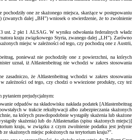
 pochodziły one ze skażonego miejsca, skarżące w postępowaniu
 (zwanych dalej „BH”) wniosek o stwierdzenie, że to zwolnienie
 § 3 ust. 2 pkt 1 ALSAG. W wyniku odwołania federalnych władz
ernatora kraju związkowego Styria, zwanego dalej „LH”). Zarówno
ażonych miejsc w zależności od tego, czy pochodzą one z Austrii,
nbeitrag, ponieważ nie pochodziły one z powierzchni, na których
ster uznał, iż Altlastenbeitrag nie wchodzi w zakres stosowania
 zasadniczo, że Altlastenbeitrag wchodzi w zakres stosowania
 w zależności od tego, czy chodzi o wwiezione produkty, czy też
ym pytaniem prejudycjalnym:
wanie odpadów na składowisku nakłada podatek [Altlastenbeitrag
powstałych w trakcie rekultywacji albo zabezpieczania skażonych
chnie, na których prawdopodobnie wystąpiły skażenia lub skażone
tąpiły skażenia) lub do Altlastenatlas (spisu skażonych miejsc)]
torium kraju, w związku z czym zwolnienie podatku jest jedynie
ze skażonych miejsc położonych na terytorium kraju?”.