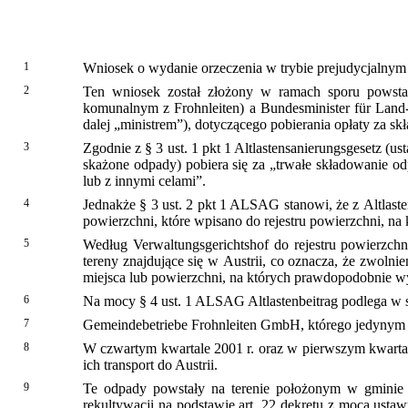
1
Wniosek o wydanie orzeczenia w trybie prejudycjalny
2
Ten wniosek został złożony w ramach sporu powstał
komunalnym z Frohnleiten) a Bundesminister für Land-
dalej „ministrem”), dotyczącego pobierania opłaty za
3
Zgodnie z § 3 ust. 1 pkt 1 Altlastensanierungsgesetz (
skażone odpady) pobiera się za „trwałe składowanie o
lub z innymi celami”.
4
Jednakże § 3 ust. 2 pkt 1 ALSAG stanowi, że z Altlast
powierzchni, które wpisano do rejestru powierzchni, na
5
Według Verwaltungsgerichtshof do rejestru powierzchn
tereny znajdujące się w Austrii, co oznacza, że zwoln
miejsca lub powierzchni, na których prawdopodobnie wys
6
Na mocy § 4 ust. 1 ALSAG Altlastenbeitrag podlega w 
7
Gemeindebetriebe Frohnleiten GmbH, którego jedynym 
8
W czwartym kwartale 2001 r. oraz w pierwszym kwartal
ich transport do Austrii.
9
Te odpady powstały na terenie położonym w gminie
rekultywacji na podstawie art. 22 dekretu z mocą ustaw