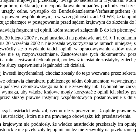
d sądem krajowym przekazały uwagi do sekretariatu Trybunału. Podno
ie poboru, deklarację o nieopodatkowaniu odpadów pochodzących ze 
ą urzędy celne, wystąpiło do Bundeskanzleramt-Verfassungsdienst (
z prawem wspólnotowym, a w szczególności z art. 90 WE; że ta opinia
wiązując skarżące w postępowaniu przed sądem krajowym do złożenia 
wiają fragment tej opinii, która stanowi załącznik B do ich pisemny
u 20 lutego 2007 r., rząd austriacki na podstawie art. 91 § 1 regulam
a 20 września 2002 r. nie została wykorzystana w ramach niniejszej s
 zwróciły się o wydanie takich opinii, w opracowywaniu aktów u
óre nie są rozpowszechniane. Zastosowanie tych dokumentów poz
 ministerstwami federalnymi, ponieważ te ostatnie zostałyby zniechęc
re służy zapewnieniu legalności ich działań.
 kwestii incydentalnej, chociaż zostały do tego wezwane przez sekreta
jowe odmawia charakteru publicznego takim dokumentom wewnętrznym
państwa członkowskiego na to nie zezwoliły lub Trybunał nie zarządz
ry wymaga, aby władze krajowe mogły korzystać z opinii ich służby pr
 przez służby prawne instytucji wspólnotowych postanowienie z dni
e rząd austriacki wskazał, czemu nie zaprzeczono, iż opinie prawne 
 austriackiej, która nie ma prawnego obowiązku ich przedstawienia.
 krajowym nie podniosły, że władze austriackie przekazały im opini
striackie nie przekazały tej opinii ani też nie zezwoliły na przekaza