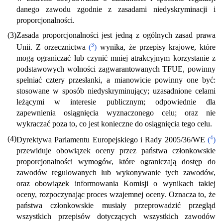
danego zawodu zgodnie z zasadami niedyskryminacji i
proporcjonalności.
(3)
Zasada proporcjonalności jest jedną z ogólnych zasad prawa
3
Unii. Z orzecznictwa
(
)
wynika, że przepisy krajowe, które
mogą ograniczać lub czynić mniej atrakcyjnym korzystanie z
podstawowych wolności zagwarantowanych TFUE, powinny
spełniać cztery przesłanki, a mianowicie powinny one być:
stosowane w sposób niedyskryminujący; uzasadnione celami
leżącymi w interesie publicznym; odpowiednie dla
zapewnienia osiągnięcia wyznaczonego celu; oraz nie
wykraczać poza to, co jest konieczne do osiągnięcia tego celu.
(4)
4
Dyrektywa Parlamentu Europejskiego i Rady 2005/36/WE
(
)
przewiduje obowiązek oceny przez państwa członkowskie
proporcjonalności wymogów, które ograniczają dostęp do
zawodów regulowanych lub wykonywanie tych zawodów,
oraz obowiązek informowania Komisji o wynikach takiej
oceny, rozpoczynając proces wzajemnej oceny. Oznacza to, że
państwa członkowskie musiały przeprowadzić przegląd
wszystkich przepisów dotyczących wszystkich zawodów