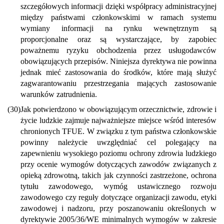
szczegółowych informacji dzięki współpracy administracyjnej
między państwami członkowskimi w ramach systemu
wymiany informacji na rynku wewnętrznym są
proporcjonalne oraz są wystarczające, by zapobiec
poważnemu ryzyku obchodzenia przez usługodawców
obowiązujących przepisów. Niniejsza dyrektywa nie powinna
jednak mieć zastosowania do środków, które mają służyć
zagwarantowaniu przestrzegania mających zastosowanie
warunków zatrudnienia.
(30)
Jak potwierdzono w obowiązującym orzecznictwie, zdrowie i
życie ludzkie zajmuje najważniejsze miejsce wśród interesów
chronionych TFUE. W związku z tym państwa członkowskie
powinny należycie uwzględniać cel polegający na
zapewnieniu wysokiego poziomu ochrony zdrowia ludzkiego
przy ocenie wymogów dotyczących zawodów związanych z
opieką zdrowotną, takich jak czynności zastrzeżone, ochrona
tytułu zawodowego, wymóg ustawicznego rozwoju
zawodowego czy reguły dotyczące organizacji zawodu, etyki
zawodowej i nadzoru, przy poszanowaniu określonych w
dyrektywie 2005/36/WE minimalnych wymogów w zakresie