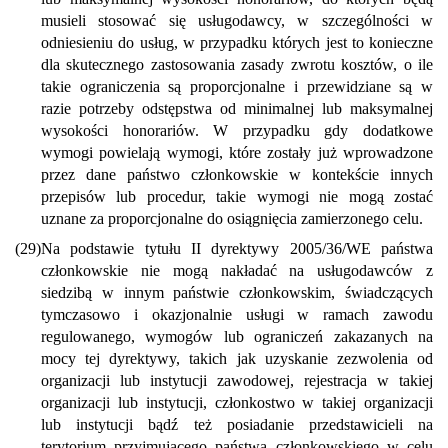
musieli stosować się usługodawcy, w szczególności w
odniesieniu do usług, w przypadku których jest to konieczne
dla skutecznego zastosowania zasady zwrotu kosztów, o ile
takie ograniczenia są proporcjonalne i przewidziane są w
razie potrzeby odstępstwa od minimalnej lub maksymalnej
wysokości honorariów. W przypadku gdy dodatkowe
wymogi powielają wymogi, które zostały już wprowadzone
przez dane państwo członkowskie w kontekście innych
przepisów lub procedur, takie wymogi nie mogą zostać
uznane za proporcjonalne do osiągnięcia zamierzonego celu.
(29)
Na podstawie tytułu II dyrektywy 2005/36/WE państwa
członkowskie nie mogą nakładać na usługodawców z
siedzibą w innym państwie członkowskim, świadczących
tymczasowo i okazjonalnie usługi w ramach zawodu
regulowanego, wymogów lub ograniczeń zakazanych na
mocy tej dyrektywy, takich jak uzyskanie zezwolenia od
organizacji lub instytucji zawodowej, rejestracja w takiej
organizacji lub instytucji, członkostwo w takiej organizacji
lub instytucji bądź też posiadanie przedstawicieli na
terytorium przyjmującego państwa członkowskiego w celu