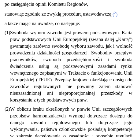
po zasięgnięciu opinii Komitetu Regionów,
2
stanowiąc zgodnie ze zwykłą procedurą ustawodawczą
(
)
,
a także mając na uwadze, co następuje:
(1)
Swoboda wyboru zawodu jest prawem podstawowym. Karta
praw podstawowych Unii Europejskiej (zwana dalej „Kartą”)
gwarantuje zarówno swobodę wyboru zawodu, jak i wolność
prowadzenia działalności gospodarczej. Swobodny przepływ
pracowników, swoboda przedsiębiorczości i swoboda
świadczenia usług są podstawowymi zasadami rynku
wewnętrznego zapisanymi w Traktacie o funkcjonowaniu Unii
Europejskiej (TFUE). Przepisy krajowe określające dostęp do
zawodów regulowanych nie powinny zatem stanowić
nieuzasadnionej ani nieproporcjonalnej przeszkody w
korzystaniu z tych podstawowych praw.
(2)
W obliczu braku określonych w prawie Unii szczegółowych
przepisów harmonizujących wymogi dotyczące dostępu do
danego zawodu regulowanego lub dotyczące jego
wykonywania, państwa członkowskie posiadają kompetencje
w zakresie decydowania o zasadności i sposobie regulacji