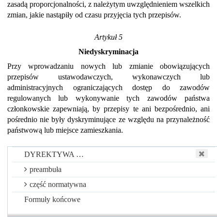
zasadą proporcjonalności, z należytym uwzględnieniem wszelkich
zmian, jakie nastąpiły od czasu przyjęcia tych przepisów.
Artykuł 5
Niedyskryminacja
Przy wprowadzaniu nowych lub zmianie obowiązujących
przepisów ustawodawczych, wykonawczych lub
administracyjnych ograniczających dostęp do zawodów
regulowanych lub wykonywanie tych zawodów państwa
członkowskie zapewniają, by przepisy te ani bezpośrednio, ani
pośrednio nie były dyskryminujące ze względu na przynależność
państwową lub miejsce zamieszkania.
Artykuł 6
DYREKTYWA …
Uzasadnienie ze względu na cele interesu publicznego
preambuła
1. Państwa członkowskie zapewniają, by przepisy
część normatywna
ustawodawcze, wykonawcze lub administracyjne ograniczające
Formuły końcowe
dostęp do zawodów regulowanych lub wykonywanie tych
zawodów, które zamierzają wprowadzić, oraz zmiany, które