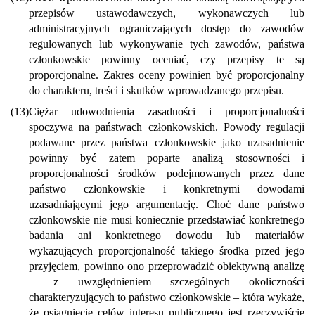
przepisów ustawodawczych, wykonawczych lub
administracyjnych ograniczających dostęp do zawodów
regulowanych lub wykonywanie tych zawodów, państwa
członkowskie powinny oceniać, czy przepisy te są
proporcjonalne. Zakres oceny powinien być proporcjonalny
do charakteru, treści i skutków wprowadzanego przepisu.
(13)
Ciężar udowodnienia zasadności i proporcjonalności
spoczywa na państwach członkowskich. Powody regulacji
podawane przez państwa członkowskie jako uzasadnienie
powinny być zatem poparte analizą stosowności i
proporcjonalności środków podejmowanych przez dane
państwo członkowskie i konkretnymi dowodami
uzasadniającymi jego argumentację. Choć dane państwo
członkowskie nie musi koniecznie przedstawiać konkretnego
badania ani konkretnego dowodu lub materiałów
wykazujących proporcjonalność takiego środka przed jego
przyjęciem, powinno ono przeprowadzić obiektywną analizę
– z uwzględnieniem szczególnych okoliczności
charakteryzujących to państwo członkowskie – która wykaże,
że osiągnięcie celów interesu publicznego jest rzeczywiście