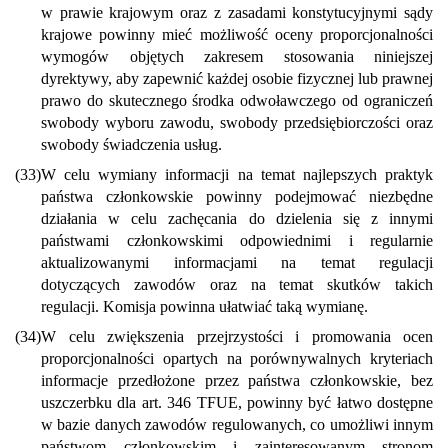
w prawie krajowym oraz z zasadami konstytucyjnymi sądy
krajowe powinny mieć możliwość oceny proporcjonalności
wymogów objętych zakresem stosowania niniejszej
dyrektywy, aby zapewnić każdej osobie fizycznej lub prawnej
prawo do skutecznego środka odwoławczego od ograniczeń
swobody wyboru zawodu, swobody przedsiębiorczości oraz
swobody świadczenia usług.
(33)
W celu wymiany informacji na temat najlepszych praktyk
państwa członkowskie powinny podejmować niezbędne
działania w celu zachęcania do dzielenia się z innymi
państwami członkowskimi odpowiednimi i regularnie
aktualizowanymi informacjami na temat regulacji
dotyczących zawodów oraz na temat skutków takich
regulacji. Komisja powinna ułatwiać taką wymianę.
(34)
W celu zwiększenia przejrzystości i promowania ocen
proporcjonalności opartych na porównywalnych kryteriach
informacje przedłożone przez państwa członkowskie, bez
uszczerbku dla art. 346 TFUE, powinny być łatwo dostępne
w bazie danych zawodów regulowanych, co umożliwi innym
państwom członkowskim i zainteresowanym stronom