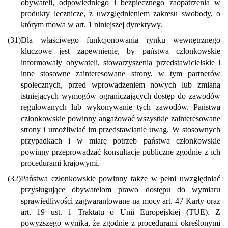
obywateli, odpowiedniego i bezpiecznego zaopatrzenia w
produkty lecznicze, z uwzględnieniem zakresu swobody, o
którym mowa w art. 1 niniejszej dyrektywy.
(31)
Dla właściwego funkcjonowania rynku wewnętrznego
kluczowe jest zapewnienie, by państwa członkowskie
informowały obywateli, stowarzyszenia przedstawicielskie i
inne stosowne zainteresowane strony, w tym partnerów
społecznych, przed wprowadzeniem nowych lub zmianą
istniejących wymogów ograniczających dostęp do zawodów
regulowanych lub wykonywanie tych zawodów. Państwa
członkowskie powinny angażować wszystkie zainteresowane
strony i umożliwiać im przedstawianie uwag. W stosownych
przypadkach i w miarę potrzeb państwa członkowskie
powinny przeprowadzać konsultacje publiczne zgodnie z ich
procedurami krajowymi.
(32)
Państwa członkowskie powinny także w pełni uwzględniać
przysługujące obywatelom prawo dostępu do wymiaru
sprawiedliwości zagwarantowane na mocy art. 47 Karty oraz
art. 19 ust. 1 Traktatu o Unii Europejskiej (TUE). Z
powyższego wynika, że zgodnie z procedurami określonymi