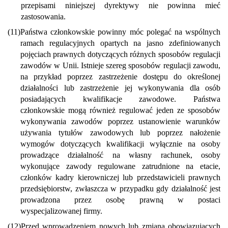
przepisami niniejszej dyrektywy nie powinna mieć
zastosowania.
(11)
Państwa członkowskie powinny móc polegać na wspólnych
ramach regulacyjnych opartych na jasno zdefiniowanych
pojęciach prawnych dotyczących różnych sposobów regulacji
zawodów w Unii. Istnieje szereg sposobów regulacji zawodu,
na przykład poprzez zastrzeżenie dostępu do określonej
działalności lub zastrzeżenie jej wykonywania dla osób
posiadających kwalifikacje zawodowe. Państwa
członkowskie mogą również regulować jeden ze sposobów
wykonywania zawodów poprzez ustanowienie warunków
używania tytułów zawodowych lub poprzez nałożenie
wymogów dotyczących kwalifikacji wyłącznie na osoby
prowadzące działalność na własny rachunek, osoby
wykonujące zawody regulowane zatrudnione na etacie,
członków kadry kierowniczej lub przedstawicieli prawnych
przedsiębiorstw, zwłaszcza w przypadku gdy działalność jest
prowadzona przez osobę prawną w postaci
wyspecjalizowanej firmy.
(12)
Przed wprowadzeniem nowych lub zmianą obowiązujących