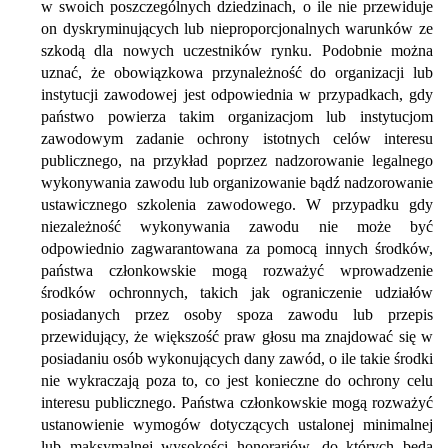
w swoich poszczególnych dziedzinach, o ile nie przewiduje
on dyskryminujących lub nieproporcjonalnych warunków ze
szkodą dla nowych uczestników rynku. Podobnie można
uznać, że obowiązkowa przynależność do organizacji lub
instytucji zawodowej jest odpowiednia w przypadkach, gdy
państwo powierza takim organizacjom lub instytucjom
zawodowym zadanie ochrony istotnych celów interesu
publicznego, na przykład poprzez nadzorowanie legalnego
wykonywania zawodu lub organizowanie bądź nadzorowanie
ustawicznego szkolenia zawodowego. W przypadku gdy
niezależność wykonywania zawodu nie może być
odpowiednio zagwarantowana za pomocą innych środków,
państwa członkowskie mogą rozważyć wprowadzenie
środków ochronnych, takich jak ograniczenie udziałów
posiadanych przez osoby spoza zawodu lub przepis
przewidujący, że większość praw głosu ma znajdować się w
posiadaniu osób wykonujących dany zawód, o ile takie środki
nie wykraczają poza to, co jest konieczne do ochrony celu
interesu publicznego. Państwa członkowskie mogą rozważyć
ustanowienie wymogów dotyczących ustalonej minimalnej
lub maksymalnej wysokości honorariów, do których będą