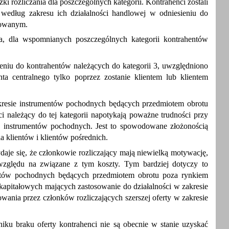
zki rozliczania dla poszczególnych kategorii. Kontrahenci zostali
 według zakresu ich działalności handlowej w odniesieniu do
lowanym.
a, dla wspomnianych poszczególnych kategorii kontrahentów
sieniu do kontrahentów należących do kategorii 3, uwzględniono
a centralnego tylko poprzez zostanie klientem lub klientem
zakresie instrumentów pochodnych będących przedmiotem obrotu
 należący do tej kategorii napotykają poważne trudności przy
h instrumentów pochodnych. Jest to spowodowane złożonością
a klientów i klientów pośrednich.
daje się, że członkowie rozliczający mają niewielką motywację,
 względu na związane z tym koszty. Tym bardziej dotyczy to
entów pochodnych będących przedmiotem obrotu poza rynkiem
pitałowych mających zastosowanie do działalności w zakresie
owania przez członków rozliczających szerszej oferty w zakresie
iku braku oferty kontrahenci nie są obecnie w stanie uzyskać