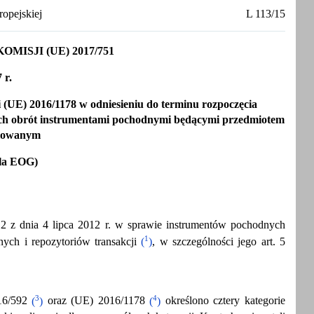
opejskiej
L 113/15
SJI (UE) 2017/751
 r.
 (UE) 2016/1178 w odniesieniu do terminu rozpoczęcia
ych obrót instrumentami pochodnymi będącymi przedmiotem
ulowanym
dla EOG)
12 z dnia 4 lipca 2012 r. w sprawie instrumentów pochodnych
1
ych i repozytoriów transakcji
(
)
, w szczególności jego art. 5
3
4
16/592
(
)
oraz (UE) 2016/1178
(
)
określono cztery kategorie