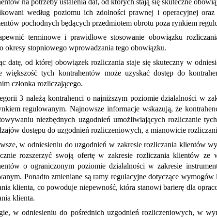
entów na potrzeby ustalenia dat, od których stają się skuteczne obowią
fikowani według poziomu ich zdolności prawnej i operacyjnej oraz
mentów pochodnych będących przedmiotem obrotu poza rynkiem regu
pewnić terminowe i prawidłowe stosowanie obowiązku rozliczani
no okresy stopniowego wprowadzania tego obowiązku.
jąc datę, od której obowiązek rozliczania staje się skuteczny w odnie
że większość tych kontrahentów może uzyskać dostęp do kontrahent
nim członka rozliczającego.
egorii 3 należą kontrahenci o najniższym poziomie działalności w 
ynkiem regulowanym. Najnowsze informacje wskazują, że kontrahenci
towywaniu niezbędnych uzgodnień umożliwiających rozliczanie tyc
dzajów dostępu do uzgodnień rozliczeniowych, a mianowicie rozliczani
rwsze, w odniesieniu do uzgodnień w zakresie rozliczania klientów wy
cznie rozszerzyć swoją ofertę w zakresie rozliczania klientów ze
hentów o ograniczonym poziomie działalności w zakresie instrum
wanym. Ponadto zmieniane są ramy regulacyjne dotyczące wymogów ka
ania klienta, co powoduje niepewność, która stanowi barierę dla oprac
ania klienta.
gie, w odniesieniu do pośrednich uzgodnień rozliczeniowych, w wyn