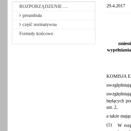
29.4.2017
ROZPORZĄDZENIE …
preambuła
część normatywna
Formuły końcowe
zmieni
wypełniania
KOMISJA 
uwzględniają
uwzględniaj
będących pr
ust. 2,
a także mają
(1)
W rozp