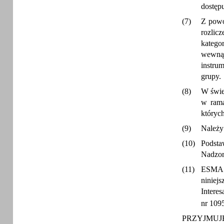
dostęp
(7)
Z powo
rozlic
katego
wewnąt
instru
grupy.
(8)
W świe
w rama
których
(9)
Należy
(10)
Podsta
Nadzor
(11)
ESMA p
niniej
Intere
nr 109
PRZYJMUJ