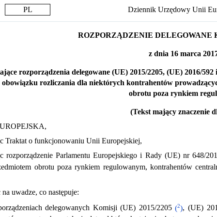
PL
Dziennik Urzędowy Unii Eur
ROZPORZĄDZENIE DELEGOWANE KOMI
z dnia 16 marca 2017
ające rozporządzenia delegowane (UE) 2015/2205, (UE) 2016/592 i
 obowiązku rozliczania dla niektórych kontrahentów prowadząc
obrotu poza rynkiem reg
(Tekst mający znaczenie 
EUROPEJSKA,
c Traktat o funkcjonowaniu Unii Europejskiej,
ąc rozporządzenie Parlamentu Europejskiego i Rady (UE) nr 648/20
zedmiotem obrotu poza rynkiem regulowanym, kontrahentów centraln
c na uwadze, co następuje:
2
orządzeniach delegowanych Komisji (UE) 2015/2205
(
)
, (UE) 20