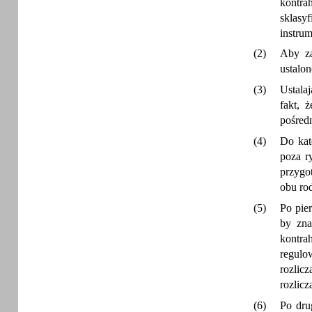
kontrah
sklasy
instru
(2)
Aby za
ustalo
(3)
Ustala
fakt, 
pośred
(4)
Do kat
poza r
przygo
obu ro
(5)
Po pie
by zna
kontra
regulo
rozlicz
rozlicz
(6)
Po dru