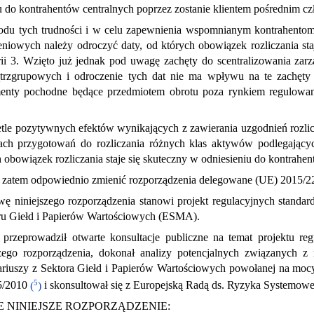
u do kontrahentów centralnych poprzez zostanie klientem pośrednim czł
du tych trudności i w celu zapewnienia wspomnianym kontrahentom
zeniowych należy odroczyć daty, od których obowiązek rozliczania st
rii 3. Wzięto już jednak pod uwagę zachęty do scentralizowania zar
rzgrupowych i odroczenie tych dat nie ma wpływu na te zachęty
menty pochodne będące przedmiotem obrotu poza rynkiem regulowan
tle pozytywnych efektów wynikających z zawierania uzgodnień rozlic
ch przygotowań do rozliczania różnych klas aktywów podlegających
 obowiązek rozliczania staje się skuteczny w odniesieniu do kontrahen
 zatem odpowiednio zmienić rozporządzenia delegowane (UE) 2015/2
wę niniejszego rozporządzenia stanowi projekt regulacyjnych standa
u Giełd i Papierów Wartościowych (ESMA).
rzeprowadził otwarte konsultacje publiczne na temat projektu reg
szego rozporządzenia, dokonał analizy potencjalnych związanych z
sariuszy z Sektora Giełd i Papierów Wartościowych powołanej na moc
5
5/2010
(
)
i skonsultował się z Europejską Radą ds. Ryzyka Systemow
E NINIEJSZE ROZPORZĄDZENIE: