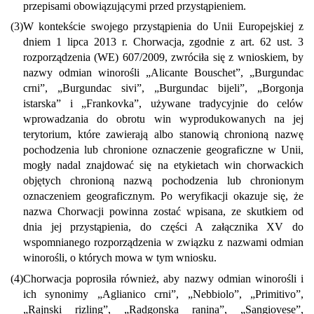
przepisami obowiązującymi przed przystąpieniem.
(3)
W kontekście swojego przystąpienia do Unii Europejskiej z
dniem 1 lipca 2013 r. Chorwacja, zgodnie z art. 62 ust. 3
rozporządzenia (WE) 607/2009, zwróciła się z wnioskiem, by
nazwy odmian winorośli „Alicante Bouschet”, „Burgundac
crni”, „Burgundac sivi”, „Burgundac bijeli”, „Borgonja
istarska” i „Frankovka”, używane tradycyjnie do celów
wprowadzania do obrotu win wyprodukowanych na jej
terytorium, które zawierają albo stanowią chronioną nazwę
pochodzenia lub chronione oznaczenie geograficzne w Unii,
mogły nadal znajdować się na etykietach win chorwackich
objętych chronioną nazwą pochodzenia lub chronionym
oznaczeniem geograficznym. Po weryfikacji okazuje się, że
nazwa Chorwacji powinna zostać wpisana, ze skutkiem od
dnia jej przystąpienia, do części A załącznika XV do
wspomnianego rozporządzenia w związku z nazwami odmian
winorośli, o których mowa w tym wniosku.
(4)
Chorwacja poprosiła również, aby nazwy odmian winorośli i
ich synonimy „Aglianico crni”, „Nebbiolo”, „Primitivo”,
„Rajnski rizling”, „Radgonska ranina”, „Sangiovese”,