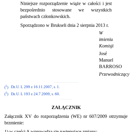
Niniejsze rozporządzenie wiąże w całości i jest
bezpośrednio stosowane we wszystkich
państwach członkowskich.
Sporządzono w Brukseli dnia 2 sierpnia 2013 r.
W
imieniu
Komisji
José
Manuel
BARROSO
Przewodniczący
1
(
)
Dz.U. L 299 z 16.11.2007, s. 1
.
2
(
)
Dz.U. L 193 z 24.7.2009, s. 60
.
ZAŁĄCZNIK
Załącznik XV do rozporządzenia (WE) nr 607/2009 otrzymuje
brzmienie:
1)
w części A wprowadza się następujące zmiany: