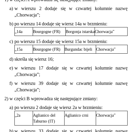
a)
w wierszu 2 dodaje się w czwartej kolumnie nazwę
„Chorwacja”;
b)
po wierszu 14 dodaje się wiersz 14a w brzmieniu:
„14a
Bourgogne (FR)
Borgonja istarska
Chorwacja”
c)
po wierszu 15 dodaje się wiersz 15a w brzmieniu:
„15a
Bourgogne (FR)
Burgundac bijeli
Chorwacja”
d)
skreśla się wiersz 16;
e)
w wierszu 17 dodaje się w czwartej kolumnie nazwę
„Chorwacja”;
f)
w wierszu 39 dodaje się w czwartej kolumnie nazwę
„Chorwacja”;
2)
w części B wprowadza się następujące zmiany:
a)
po wierszu 2 dodaje się wiersz 2a w brzmieniu:
„2a
Aglianico del
Aglianico crni
Chorwacja”
Taburno (IT)
b)
w wierszu 33 dodaje się w czwartej kolumnie nazwę