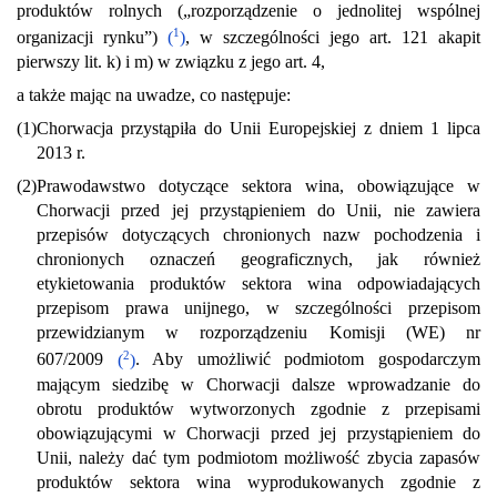
produktów rolnych („rozporządzenie o jednolitej wspólnej
1
organizacji rynku”)
(
)
, w szczególności jego art. 121 akapit
pierwszy lit. k) i m) w związku z jego art. 4,
a także mając na uwadze, co następuje:
(1)
Chorwacja przystąpiła do Unii Europejskiej z dniem 1 lipca
2013 r.
(2)
Prawodawstwo dotyczące sektora wina, obowiązujące w
Chorwacji przed jej przystąpieniem do Unii, nie zawiera
przepisów dotyczących chronionych nazw pochodzenia i
chronionych oznaczeń geograficznych, jak również
etykietowania produktów sektora wina odpowiadających
przepisom prawa unijnego, w szczególności przepisom
przewidzianym w rozporządzeniu Komisji (WE) nr
2
607/2009
(
)
. Aby umożliwić podmiotom gospodarczym
mającym siedzibę w Chorwacji dalsze wprowadzanie do
obrotu produktów wytworzonych zgodnie z przepisami
obowiązującymi w Chorwacji przed jej przystąpieniem do
Unii, należy dać tym podmiotom możliwość zbycia zapasów
produktów sektora wina wyprodukowanych zgodnie z