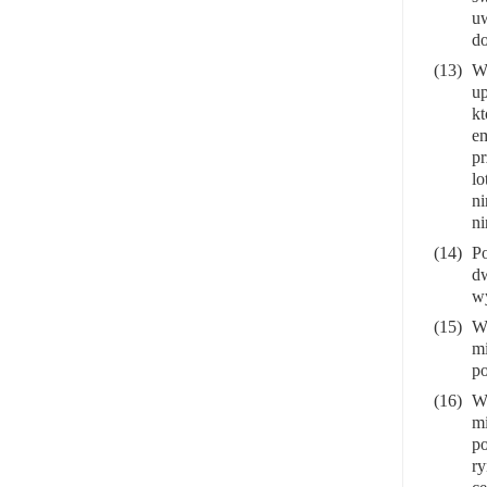
uw
do
(13)
Wy
up
kt
em
pr
lo
ni
ni
(14)
P
dw
wy
(15)
W 
mi
po
(16)
W 
mi
po
ry