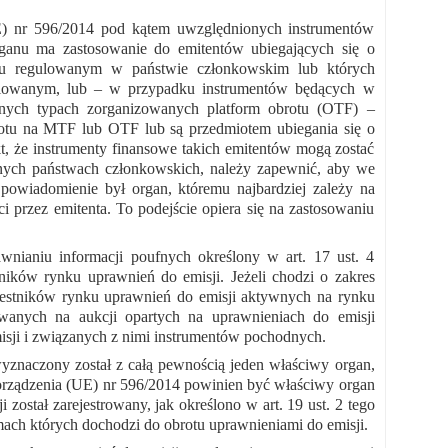
E) nr 596/2014 pod kątem uwzględnionych instrumentów
anu ma zastosowanie do emitentów ubiegających się o
ku regulowanym w państwie członkowskim lub których
gulowanym, lub – w przypadku instrumentów będących w
innych typach zorganizowanych platform obrotu (OTF) –
rotu na MTF lub OTF lub są przedmiotem ubiegania się o
, że instrumenty finansowe takich emitentów mogą zostać
nych państwach członkowskich, należy zapewnić, aby we
wiadomienie był organ, któremu najbardziej zależy na
 przez emitenta. To podejście opiera się na zastosowaniu
ianiu informacji poufnych określony w art. 17 ust. 4
ików rynku uprawnień do emisji. Jeżeli chodzi o zakres
zestników rynku uprawnień do emisji aktywnych na rynku
wanych na aukcji opartych na uprawnieniach do emisji
misji i związanych z nimi instrumentów pochodnych.
yznaczony został z całą pewnością jeden właściwy organ,
orządzenia (UE) nr 596/2014 powinien być właściwy organ
ostał zarejestrowany, jak określono w art. 19 ust. 2 tego
ach których dochodzi do obrotu uprawnieniami do emisji.