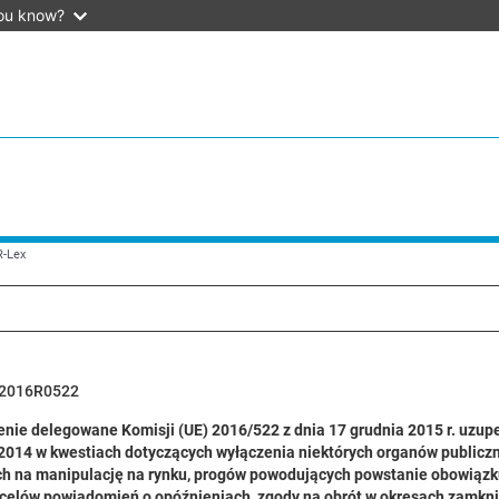
ou know?
R-Lex
2016R0522
nie delegowane Komisji (UE) 2016/522 z dnia 17 grudnia 2015 r. uzup
/2014 w kwestiach dotyczących wyłączenia niektórych organów publiczny
h na manipulację na rynku, progów powodujących powstanie obowiązku
celów powiadomień o opóźnieniach, zgody na obrót w okresach zamkni