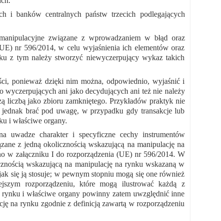
ich.
h i banków centralnych państw trzecich podlegających
a manipulacyjne związane z wprowadzaniem w błąd oraz
UE) nr 596/2014, w celu wyjaśnienia ich elementów oraz
ku z tym należy stworzyć niewyczerpujący wykaz takich
ści, ponieważ dzięki nim można, odpowiednio, wyjaśnić i
ako wyczerpujących ani jako decydujących ani też nie należy
ą liczbą jako zbioru zamkniętego. Przykładów praktyk nie
e jednak brać pod uwagę, w przypadku gdy transakcje lub
ku i właściwe organy.
na uwadze charakter i specyficzne cechy instrumentów
ane z jedną okolicznością wskazującą na manipulację na
ano w załączniku I do rozporządzenia (UE) nr 596/2014. W
licznością wskazującą na manipulację na rynku wskazaną w
jak się ją stosuje; w pewnym stopniu mogą się one również
ejszym rozporządzeniu, które mogą ilustrować każdą z
y rynku i właściwe organy powinny zatem uwzględnić inne
ję na rynku zgodnie z definicją zawartą w rozporządzeniu