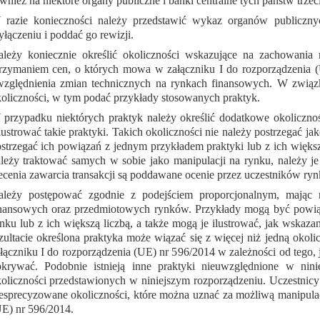
wnież na niektóre organy publiczne i banki centralne tych państw trzec
razie konieczności należy przedstawić wykaz organów publicznyc
łączeniu i poddać go rewizji.
ależy koniecznie określić okoliczności wskazujące na zachowani
rzymaniem cen, o których mowa w załączniku I do rozporządzenia (
zględnienia zmian technicznych na rynkach finansowych. W związ
oliczności, w tym podać przykłady stosowanych praktyk.
przypadku niektórych praktyk należy określić dodatkowe okoliczno
lustrować takie praktyki. Takich okoliczności nie należy postrzegać j
strzegać ich powiązań z jednym przykładem praktyki lub z ich większ
leży traktować samych w sobie jako manipulacji na rynku, należy j
ecenia zawarcia transakcji są poddawane ocenie przez uczestników ryn
ależy postępować zgodnie z podejściem proporcjonalnym, mając 
nansowych oraz przedmiotowych rynków. Przykłady mogą być powiąz
nku lub z ich większą liczbą, a także mogą je ilustrować, jak wskaz
zultacie określona praktyka może wiązać się z więcej niż jedną oko
łączniku I do rozporządzenia (UE) nr 596/2014 w zależności od tego, 
krywać. Podobnie istnieją inne praktyki nieuwzględnione w nini
oliczności przedstawionych w niniejszym rozporządzeniu. Uczestnic
esprecyzowane okoliczności, które można uznać za możliwą manipulac
E) nr 596/2014.