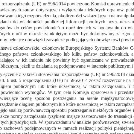
rozporządzeniu (UE) nr 596/2014 powierzono Komisji uprawnienie d
wiązanych spraw dotyczących wyłączenia niektórych organów publi
osowania tego rozporządzenia, okoliczności wskazujących na manipu
dania do wiadomości publicznej informacji poufnych przez uczest
ganów do celów powiadomień o opóźnieniach w podawaniu do wiado
órych obrót w okresie zamkniętym może być dokonywany za zgodą 
oby pełniące obowiązki zarządcze podlegających obowiązkowi powia
ństwa członkowskie, członkowie Europejskiego Systemu Banków Cent
dnego państwa członkowskiego lub kilku państw członkowskich, a 
iałające w ich imieniu nie powinny być ograniczane w prowadzeniu
blicznym, jeżeli te działania są podejmowane w interesie publicznym 
łączenie z zakresu stosowania rozporządzenia (UE) nr 596/2014 dz
art. 6 ust. 5 rozporządzenia (UE) nr 596/2014 zostać rozszerzone na
ugiem publicznym lub które uczestniczą w takim zarządzaniu, i b
dpowiednich wymogów. W tym celu Komisja opracowała i przedstaw
awierające ocenę sposobu postrzegania na arenie międzynarodow
rządzanie długiem publicznym lub które uczestniczą w takim zarządzan
jęło analizę porównawczą sposobu postrzegania niektórych organów 
także normy zarządzania ryzykiem mające zastosowanie do transakcji 
tych jurysdykcjach. W sprawozdaniu w analizie porównawczej stwierdz
b zachowań podejmowanych w ramach realizacji polityki pieniężnej