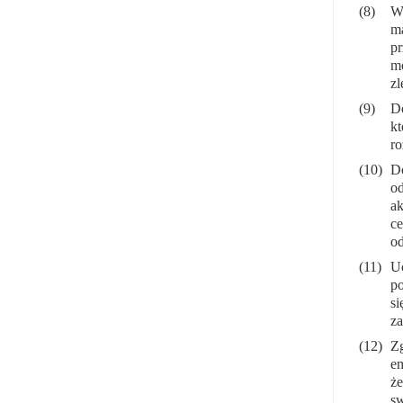
(8)
W 
ma
pr
mo
zl
(9)
Do
kt
ro
(10)
D
od
ak
ce
od
(11)
Uc
po
si
za
(12)
Zg
em
że
sw