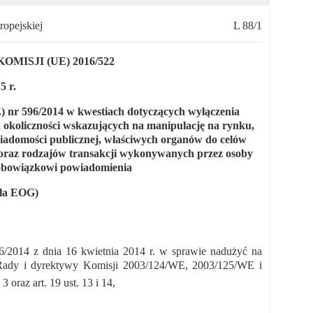
opejskiej
L 88/1
ISJI (UE) 2016/522
5 r.
) nr 596/2014 w kwestiach dotyczących wyłączenia
 okoliczności wskazujących na manipulację na rynku,
adomości publicznej, właściwych organów do celów
 oraz rodzajów transakcji wykonywanych przez osoby
 obowiązkowi powiadomienia
dla EOG)
6/2014 z dnia 16 kwietnia 2014 r. w sprawie nadużyć na
 Rady i dyrektywy Komisji 2003/124/WE, 2003/125/WE i
i 3 oraz art. 19 ust. 13 i 14,