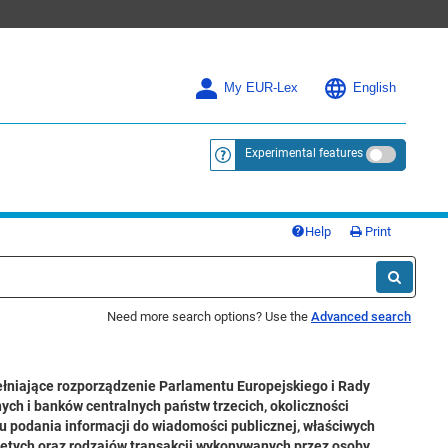
My EUR-Lex
English
Experimental features
<a href="https://eur-lex.europa.eu/
Help
Print
Need more search options? Use the
Advanced search
ełniające rozporządzenie Parlamentu Europejskiego i Rady
ch i banków centralnych państw trzecich, okoliczności
 podania informacji do wiadomości publicznej, właściwych
ętych oraz rodzajów transakcji wykonywanych przez osoby