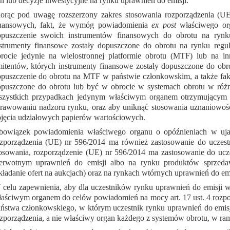
n lub decyzje inwestycyjne na rynku uprawnień do emisji.
orąc pod uwagę rozszerzony zakres stosowania rozporządzenia (U
inansowych, fakt, że wymóg powiadomienia
ex post
właściwego org
opuszczenie swoich instrumentów finansowych do obrotu na ryn
nstrumenty finansowe zostały dopuszczone do obrotu na rynku re
rocie jedynie na wielostronnej platformie obrotu (MTF) lub na 
itentów, których instrumenty finansowe zostały dopuszczone do ob
puszczenie do obrotu na MTF w państwie członkowskim, a także fakt
puszczone do obrotu lub być w obrocie w systemach obrotu w róż
zystkich przypadkach jedynym właściwym organem otrzymującym po
rawowaniu nadzoru rynku, oraz aby uniknąć stosowania uznaniowości
jęcia udziałowych papierów wartościowych.
owiązek powiadomienia właściwego organu o opóźnieniach w ujawn
zporządzenia (UE) nr 596/2014 ma również zastosowanie do uczestn
osowania, rozporządzenie (UE) nr 596/2014 ma zastosowanie do uc
ierwotnym uprawnień do emisji albo na rynku produktów sprzeda
kładanie ofert na aukcjach) oraz na rynkach wtórnych uprawnień do e
celu zapewnienia, aby dla uczestników rynku uprawnień do emisji w
aściwym organem do celów powiadomień na mocy art. 17 ust. 4 rozp
ństwa członkowskiego, w którym uczestnik rynku uprawnień do emisji z
zporządzenia, a nie właściwy organ każdego z systemów obrotu, w ram