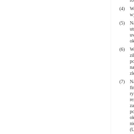
ró
(4)
W 
wy
(5)
N
ut
uw
ok
(6)
W 
zi
po
na
zl
(7)
N
fi
ry
re
za
po
ok
ni
(U