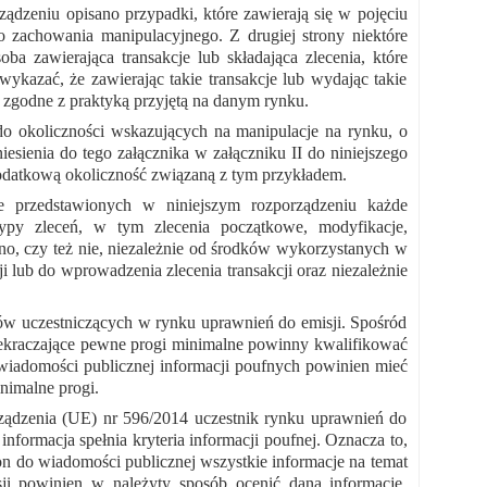
dzeniu opisano przypadki, które zawierają się w pojęciu
o zachowania manipulacyjnego. Z drugiej strony niektóre
ba zawierająca transakcje lub składająca zlecenia, które
ykazać, że zawierając takie transakcje lub wydając takie
 zgodne z praktyką przyjętą na danym rynku.
o okoliczności wskazujących na manipulacje na rynku, o
sienia do tego załącznika w załączniku II do niniejszego
dodatkową okoliczność związaną z tym przykładem.
e przedstawionych w niniejszym rozporządzeniu każde
 typy zleceń, w tym zlecenia początkowe, modyfikacje,
ano, czy też nie, niezależnie od środków wykorzystanych w
i lub do wprowadzenia zlecenia transakcji oraz niezależnie
ów uczestniczących w rynku uprawnień do emisji. Spośród
ekraczające pewne progi minimalne powinny kwalifikować
wiadomości publicznej informacji poufnych powinien mieć
nimalne progi.
orządzenia (UE) nr 596/2014 uczestnik rynku uprawnień do
formacja spełnia kryteria informacji poufnej. Oznacza to,
 on do wiadomości publicznej wszystkie informacje na temat
sji powinien w należyty sposób ocenić daną informację,