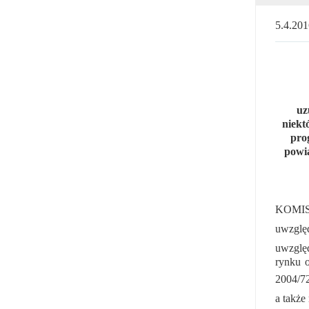
5.4.2
uz
niekt
pro
powi
KOMIS
uwzględ
uwzględ
rynku 
2004/
a także