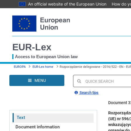
An official website of the European Union
How do y
Skip
to
main
content
EUR-Lex
Access to European Union law
You
EUROPA
EUR-Lex home
Rozporządzenie delegowane - 2016/522 - EN - EU
are
here
MENU
Quick
search
Search tips
Document 3
Rozporządze
Text
(UE) nr 596
wskazującyc
Document information
organów do 