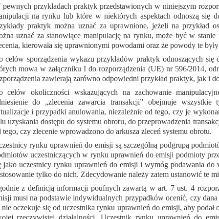
pewnych przykładach praktyk przedstawionych w niniejszym rozporzą
nipulacji na rynku lub które w niektórych aspektach odnoszą się d
zykłady praktyk można uznać za uprawnione, jeżeli na przykład oso
żna uznać za stanowiące manipulację na rynku, może być w stanie w
ecenia, kierowała się uprawnionymi powodami oraz że powody te były
 celów sporządzenia wykazu przykładów praktyk odnoszących się d
órych mowa w załączniku I do rozporządzenia (UE) nr 596/2014, odnie
zporządzenia zawierają zarówno odpowiedni przykład praktyk, jak i 
o celów okoliczności wskazujących na zachowanie manipulacyjn
niesienie do „zlecenia zawarcia transakcji” obejmuje wszystkie
tualizacje i przypadki anulowania, niezależnie od tego, czy je wykon
lu uzyskania dostępu do systemu obrotu, do przeprowadzenia transakcj
 tego, czy zlecenie wprowadzono do arkusza zleceń systemu obrotu.
zestnicy rynku uprawnień do emisji są szczególną podgrupą podmiot
dmiotów uczestniczących w rynku uprawnień do emisji podmioty prz
ę jako uczestnicy rynku uprawnień do emisji i wymóg podawania do 
stosowanie tylko do nich. Zdecydowanie należy zatem ustanowić te mi
odnie z definicją informacji poufnych zawartą w art. 7 ust. 4 rozp
isji musi na podstawie indywidualnych przypadków ocenić, czy dana in
 nie oczekuje się od uczestnika rynku uprawnień do emisji, aby podał
ojej rzeczywistej działalności. Uczestnik rynku uprawnień do emi