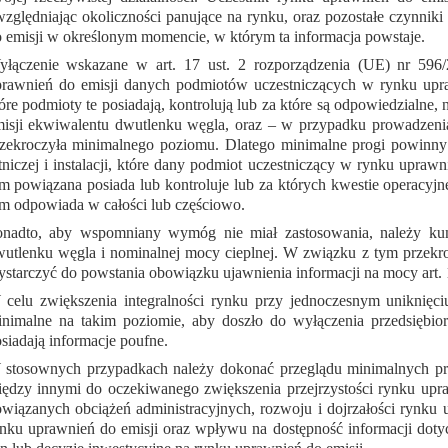
zględniając okoliczności panujące na rynku, oraz pozostałe czynni
 emisji w określonym momencie, w którym ta informacja powstaje.
łączenie wskazane w art. 17 ust. 2 rozporządzenia (UE) nr 596/2
rawnień do emisji danych podmiotów uczestniczących w rynku uprawnie
óre podmioty te posiadają, kontrolują lub za które są odpowiedzialn
isji ekwiwalentu dwutlenku węgla, oraz – w przypadku prowadzenia
zekroczyła minimalnego poziomu. Dlatego minimalne progi powinny o
tniczej i instalacji, które dany podmiot uczestniczący w rynku upraw
m powiązana posiada lub kontroluje lub za których kwestie operacyj
m odpowiada w całości lub częściowo.
onadto, aby wspomniany wymóg nie miał zastosowania, należy kum
utlenku węgla i nominalnej mocy cieplnej. W związku z tym prze
starczyć do powstania obowiązku ujawnienia informacji na mocy art. 
celu zwiększenia integralności rynku przy jednoczesnym uniknięciu
nimalne na takim poziomie, aby doszło do wyłączenia przedsiębio
siadają informacje poufne.
stosownych przypadkach należy dokonać przeglądu minimalnych pr
ędzy innymi do oczekiwanego zwiększenia przejrzystości rynku upr
wiązanych obciążeń administracyjnych, rozwoju i dojrzałości rynku
nku uprawnień do emisji oraz wpływu na dostępność informacji dotyc