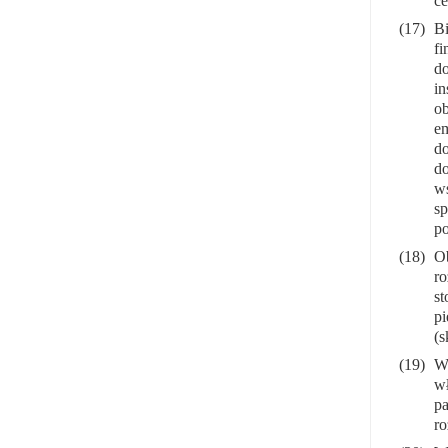
ce
(17)
Bi
f
d
i
ob
em
do
do
ws
sp
po
(18)
Ob
ro
st
p
(s
(19)
W 
wł
pa
ro