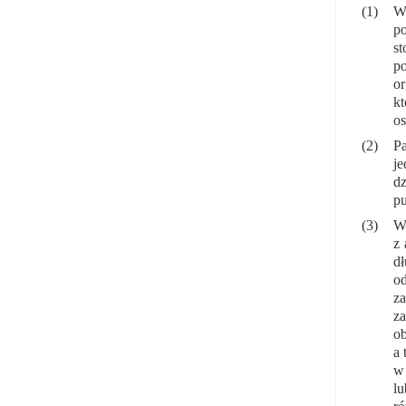
(1)
W 
po
st
po
or
kt
os
(2)
Pa
je
dz
pu
(3)
Wy
z 
dł
o
z
za
ob
a 
w 
lu