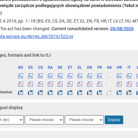
owiązki zarządcze podlegających obowiązkowi powiadomienia (Tekst 
3
5.4.2016, pp. 1–18 (BG, ES, CS, DA, DE, ET, EL, EN, FR, HR, IT, LV, LT, HU, MT,
 This act has been changed.
Current consolidated version:
05/08/2026
ata.europa.eu/eli/reg_del/2016/522/oj
es, formats and link to OJ
BG
ES
CS
DA
DE
ET
EL
EN
FR
GA
HR
IT
ge
 Journal
gual display
ge
Language
Language
Display
2
3