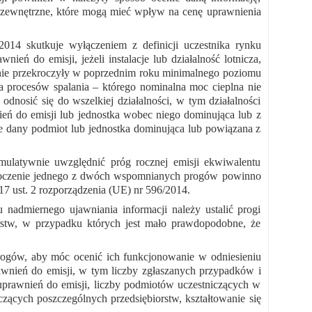
ki zewnętrzne, które mogą mieć wpływ na cenę uprawnienia
014 skutkuje wyłączeniem z definicji uczestnika rynku
ń do emisji, jeżeli instalacje lub działalność lotnicza,
e, nie przekroczyły w poprzednim roku minimalnego poziomu
 procesów spalania – którego nominalna moc cieplna nie
dnosić się do wszelkiej działalności, w tym działalności
nień do emisji lub jednostka wobec niego dominująca lub z
ne dany podmiot lub jednostka dominująca lub powiązana z
ulatywnie uwzględnić próg rocznej emisji ekwiwalentu
kroczenie jednego z dwóch wspomnianych progów powinno
17 ust. 2 rozporządzenia (UE) nr 596/2014.
 nadmiernego ujawniania informacji należy ustalić progi
rstw, w przypadku których jest mało prawdopodobne, że
ogów, aby móc ocenić ich funkcjonowanie w odniesieniu
awnień do emisji, w tym liczby zgłaszanych przypadków i
 uprawnień do emisji, liczby podmiotów uczestniczących w
zących poszczególnych przedsiębiorstw, kształtowanie się