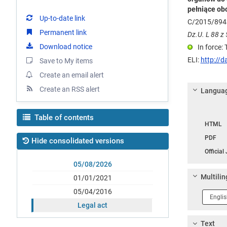
pełniące ob
Up-to-date link
C/2015/894
Permanent link
Dz.U. L 88 z 
Download notice
In force:
ELI:
http://d
Save to My items
Create an email alert
Create an RSS alert
Languag
Langua
Table of contents
HTML
PDF
Hide consolidated versions
Official
05/08/2026
Multilin
01/01/2021
05/04/2016
Langua
1
Legal act
Text