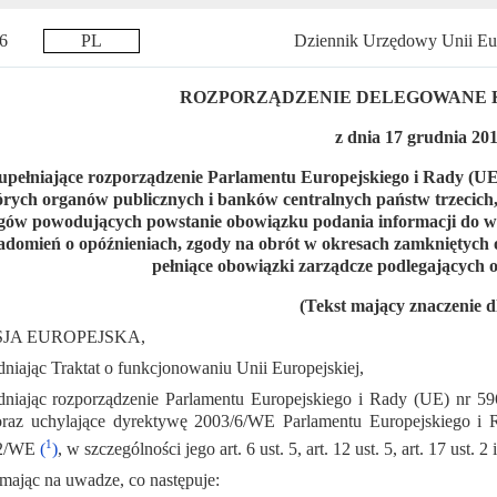
016
PL
Dziennik Urzędowy Unii Eur
ROZPORZĄDZENIE DELEGOWANE KOM
z dnia 17 grudnia 201
upełniające rozporządzenie Parlamentu Europejskiego i Rady (UE
órych organów publicznych i banków centralnych państw trzecich,
gów powodujących powstanie obowiązku podania informacji do wi
adomień o opóźnieniach, zgody na obrót w okresach zamkniętych
pełniące obowiązki zarządcze podlegających
(Tekst mający znaczenie 
JA EUROPEJSKA,
niając Traktat o funkcjonowaniu Unii Europejskiej,
niając rozporządzenie Parlamentu Europejskiego i Rady (UE) nr 59
oraz uchylające dyrektywę 2003/6/WE Parlamentu Europejskiego i
1
72/WE
(
)
, w szczególności jego art. 6 ust. 5, art. 12 ust. 5, art. 17 ust. 2 
 mając na uwadze, co następuje: