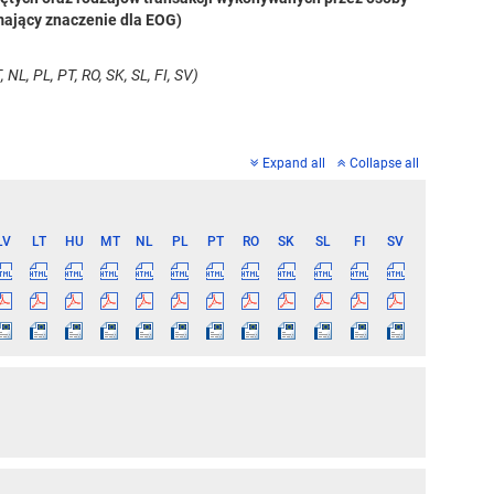
mający znaczenie dla EOG)
 NL, PL, PT, RO, SK, SL, FI, SV)
Expand all
Collapse all
LV
LT
HU
MT
NL
PL
PT
RO
SK
SL
FI
SV