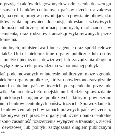
o przyjęcia aktów delegowanych w odniesieniu do szeregu
cznych i banków centralnych państw trzecich z zakresu
lację na rynku, progów powodujących powstanie obowiązku
ników rynku uprawnień do emisji, określania właściwych
mości publicznej informacji poufnych, okoliczności, w
emitenta, oraz rodzajów transakcji wykonywanych przez
domienia.
ralnych, ministerstwa i inne agencje oraz spółki celowe
także Unia i niektóre inne organy publiczne lub osoby
 polityki pieniężnej, dewizowej lub zarządzania długiem
i wyłącznie w celu prowadzenia wspomnianej polityki.
iałań podejmowanych w interesie publicznym może zgodnie
 niektóre organy publiczne, którym powierzono zarządzanie
anki centralne państw trzecich po spełnieniu przez nie
iła Parlamentowi Europejskiemu i Radzie sprawozdanie
ej niektórych organów publicznych, którym powierzono
iu, i banków centralnych państw trzecich. Sprawozdanie to
i banków centralnych w ramach prawnych państw trzecich,
dokonywanych przez te organy publiczne i banki centralne
ono zasadność rozszerzenia wyłączenia transakcji, zleceń
, dewizowej lub polityki zarządzania długiem publicznym