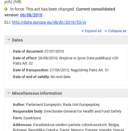
ych) (HR)
In force: This act has been changed.
Current consolidated
version:
06/08/2010
ELI:
http://data.europa.eu/eli/dir/2010/53/oj
Expand all
Collapse all
Dates
Date of document:
07/07/2010
Date of effect:
26/08/2010;
Wejście w życie
Data publikacji +20
Patrz Art. 32
Date of transposition:
27/08/2012;
Najpóźniej Patrz Art. 31
Date of end of validity:
No end date
Miscellaneous information
Author:
Parlament Europejski
,
Rada Unii Europejskiej
Responsible body:
Directorate-General for Health and Food Safety
Form:
Dyrektywa
Addressee:
Dwadzieścia siedem państw członkowskich: Belgia,
Bułgaria, Republika Czeska, Dania, Niemcy, Estonia, Irlandia, Grecja,