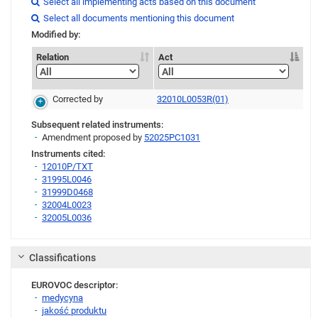
Link
Select all implementing acts based on this document

Link
Link
Link
Select all documents mentioning this document

Modified by:
Relation
Act
Corrected by
32010L0053R(01)
Subsequent related instruments:
Amendment proposed by
52025PC1031
Instruments cited:
12010P/TXT
31995L0046
31999D0468
32004L0023
32005L0036
Link
Classifications
EUROVOC descriptor:
medycyna
jakość produktu