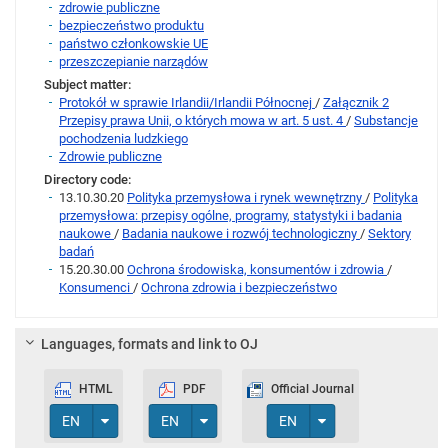
zdrowie publiczne
bezpieczeństwo produktu
państwo członkowskie UE
przeszczepianie narządów
Subject matter:
Protokół w sprawie Irlandii/Irlandii Północnej
/
Załącznik 2
Przepisy prawa Unii, o których mowa w art. 5 ust. 4
/
Substancje
pochodzenia ludzkiego
Zdrowie publiczne
Directory code:
13.10.30.20
Polityka przemysłowa i rynek wewnętrzny
/
Polityka
przemysłowa: przepisy ogólne, programy, statystyki i badania
naukowe
/
Badania naukowe i rozwój technologiczny
/
Sektory
badań
15.20.30.00
Ochrona środowiska, konsumentów i zdrowia
/
Konsumenci
/
Ochrona zdrowia i bezpieczeństwo
Languages, formats and link to OJ
HTML
PDF
Official Journal
Toggle Dropdown
Toggle Dropdown
Toggle Dropdown
EN
EN
EN