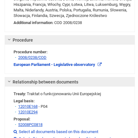
Hiszpania, Francja, Włochy, Cypr, Łotwa, Litwa, Luksemburg, Węgry,
Malta, Niderlandy, Austria, Polska, Portugalia, Rumunia, Słowenia,
Słowacja, Finlandia, Szwecja, Zjednoczone Królestwo
Additional information:
COD 2008/0238
Procedure
Procedure number:
2008/0238/COD
Link
European Parliament - Legislative observatory
Relationship between documents
Treaty:
Traktat o funkcjonowaniu Unii Europejskiej
Legal basis:
12010E168
- P04
12010E294
Proposal:
52008PC0818
Link
Select all documents based on this document
