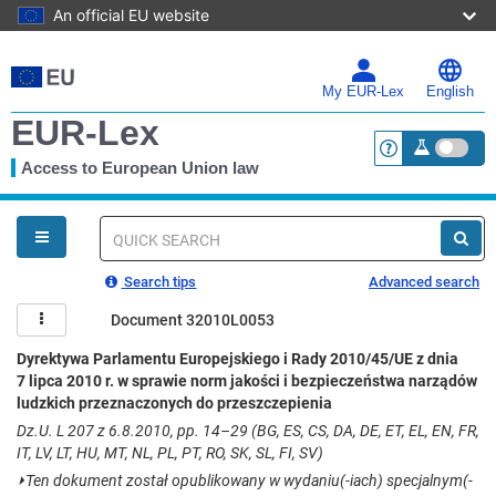
An official EU website
Skip
to
main
My EUR-Lex
English
content
EUR-Lex
Access to European Union law
<a href="https:
You
are
here
Quick
search
Search tips
Advanced search
Document 32010L0053
Dyrektywa Parlamentu Europejskiego i Rady 2010/45/UE z dnia
7 lipca 2010 r. w sprawie norm jakości i bezpieczeństwa narządów
ludzkich przeznaczonych do przeszczepienia
Dz.U. L 207 z 6.8.2010, pp. 14–29 (BG, ES, CS, DA, DE, ET, EL, EN, FR,
IT, LV, LT, HU, MT, NL, PL, PT, RO, SK, SL, FI, SV)
⏵
Ten dokument został opublikowany w wydaniu(-iach) specjalnym(-