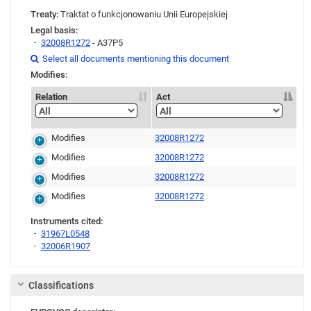
Treaty:
Traktat o funkcjonowaniu Unii Europejskiej
Legal basis:
32008R1272
- A37P5
Link
Link
Link
Select all documents mentioning this document

Modifies:
Relation
Act
Modifies
32008R1272
Modifies
32008R1272
Modifies
32008R1272
Modifies
32008R1272
Instruments cited:
31967L0548
32006R1907
Link
Classifications