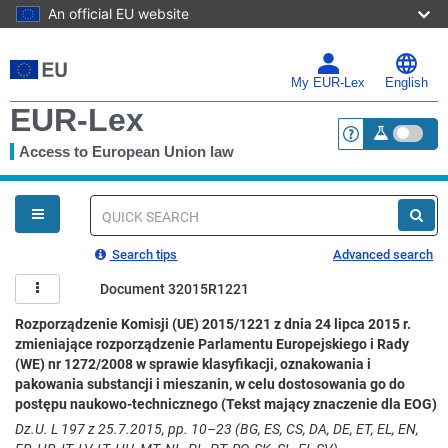
An official EU website
Skip
to
main
My EUR-Lex
English
content
EUR-Lex
Access to European Union law
<a href="https:
You
are
here
Quick
search
Search tips
Advanced search
Document 32015R1221
Rozporządzenie Komisji (UE) 2015/1221 z dnia 24 lipca 2015 r.
zmieniające rozporządzenie Parlamentu Europejskiego i Rady
(WE) nr 1272/2008 w sprawie klasyfikacji, oznakowania i
pakowania substancji i mieszanin, w celu dostosowania go do
postępu naukowo-technicznego (Tekst mający znaczenie dla EOG)
Dz.U. L 197 z 25.7.2015, pp. 10–23 (BG, ES, CS, DA, DE, ET, EL, EN,