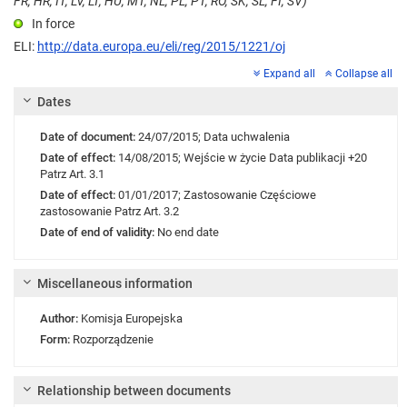
FR, HR, IT, LV, LT, HU, MT, NL, PL, PT, RO, SK, SL, FI, SV)
In force
ELI:
http://data.europa.eu/eli/reg/2015/1221/oj
Expand all
Collapse all
Dates
Date of document:
24/07/2015;
Data uchwalenia
Date of effect:
14/08/2015;
Wejście w życie
Data publikacji +20
Patrz Art. 3.1
Date of effect:
01/01/2017;
Zastosowanie
Częściowe
zastosowanie Patrz Art. 3.2
Date of end of validity:
No end date
Miscellaneous information
Author:
Komisja Europejska
Form:
Rozporządzenie
Relationship between documents