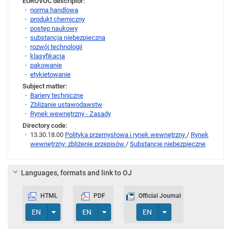
EUROVOC descriptor:
norma handlowa
produkt chemiczny
postęp naukowy
substancja niebezpieczna
rozwój technologii
klasyfikacja
pakowanie
etykietowanie
Subject matter:
Bariery techniczne
Zbliżanie ustawodawstw
Rynek wewnętrzny - Zasady
Directory code:
13.30.18.00
Polityka przemysłowa i rynek wewnętrzny
/
Rynek
wewnętrzny: zbliżenie przepisów
/
Substancje niebezpieczne
Languages, formats and link to OJ
HTML
PDF
Official Journal
Toggle Dropdown
Toggle Dropdown
Toggle Dropdown
EN
EN
EN