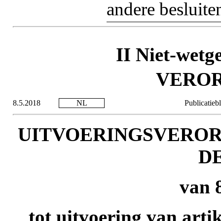
andere besluite
II Niet-wetg
VERO
8.5.2018
NL
Publicatieb
UITVOERINGSVERORDE
D
van 
tot uitvoering van arti