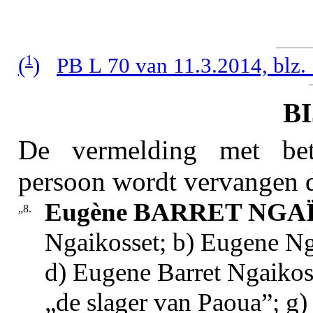
1
(
)
PB L 70 van 11.3.2014, blz.
B
De vermelding met bet
persoon wordt vervangen 
Eugène BARRET NGA
„8.
Ngaikosset; b) Eugene Ng
d) Eugene Barret Ngaikos
„de slager van Paoua”; g)