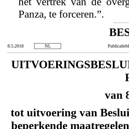
het vertrek van de over
Panza, te forceren.”.
BE
8.5.2018
NL
Publicatieb
UITVOERINGSBESLUIT
van 
tot uitvoering van Besl
beperkende maatregelen 