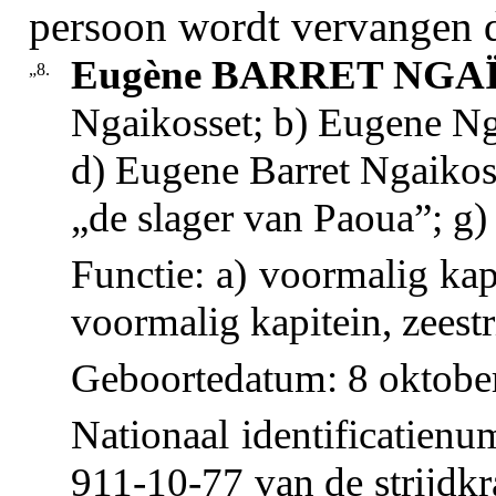
persoon wordt vervangen 
Eugène BARRET NGA
„8.
Ngaikosset; b) Eugene Ng
d) Eugene Barret Ngaikos
„de slager van Paoua”; g)
Functie: a) voormalig kap
voormalig kapitein, zeest
Geboortedatum: 8 oktobe
Nationaal identificatienu
911-10-77 van de strijdkr