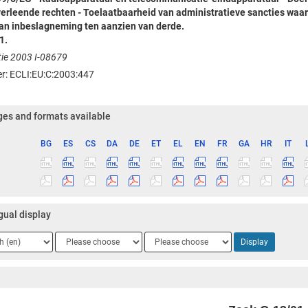
erleende rechten - Toelaatbaarheid van administratieve sancties waari
an inbeslagneming ten aanzien van derde.
1.
ie 2003 I-08679
ier: ECLI:EU:C:2003:447
es and formats available
BG
ES
CS
DA
DE
ET
EL
EN
FR
GA
HR
IT
ge
gual display
ge
Language
Language
Display
2
3