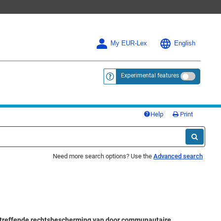
My EUR-Lex
English
Experimental features
<a href="https://eur-lex.europa.eu/
Help
Print
Need more search options? Use the
Advanced search
eltreffende rechtsbescherming van door communautaire