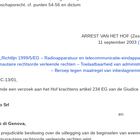
chapsrecht. cf. punten 54-56 en dictum
ARREST VAN HET HOF (Zes
11 september 2003
(
„Richtlijn 1999/5/EG – Radioapparatuur en telecommunicatie-eindappa
utaire rechtsorde verleende rechten – Toelaatbaarheid van administrati
– Beroep tegen maatregel van inbeslagnemin
 C-13/01,
ende een verzoek aan het Hof krachtens artikel 234 EG van de Giudice d
o Srl
en
o di Genova,
prejudiciële beslissing over de uitlegging van de beginselen van even
unautaire rechtsorde verleende rechten,wijst