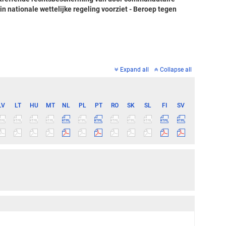
n nationale wettelijke regeling voorziet - Beroep tegen
Expand all
Collapse all
LV
LT
HU
MT
NL
PL
PT
RO
SK
SL
FI
SV