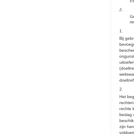
Ee
2..
Ge
re
1.
Bij geb
bevoegd
bescher
ongunst
uitoefe
(doeltr
weliswa
doeltre
2.
Het beg
rechten
rechte 
beslag 
beschik
zijn ha
voldoen