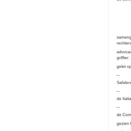
samenge
rechter
advocaa
griffier
gelet o
─
Safaler
─
de Ital
─
de Comm
gezien h