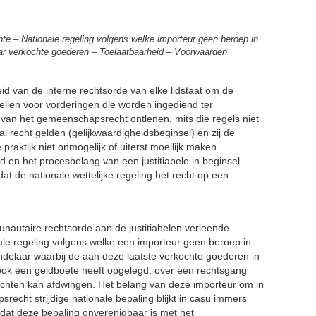
e – Nationale regeling volgens welke importeur geen beroep in
aar verkochte goederen – Toelaatbaarheid – Voorwaarden
d van de interne rechtsorde van elke lidstaat om de
tellen voor vorderingen die worden ingediend ter
 van het gemeenschapsrecht ontlenen, mits die regels niet
l recht gelden (gelijkwaardigheidsbeginsel) en zij de
raktijk niet onmogelijk of uiterst moeilijk maken
d en het procesbelang van een justitiabele in beginsel
t de nationale wettelijke regeling het recht op een
nautaire rechtsorde aan de justitiabelen verleende
nale regeling volgens welke een importeur geen beroep in
ndelaar waarbij de aan deze laatste verkochte goederen in
ok een geldboete heeft opgelegd, over een rechtsgang
chten kan afdwingen. Het belang van deze importeur om in
echt strijdige nationale bepaling blijkt in casu immers
dat deze bepaling onverenigbaar is met het