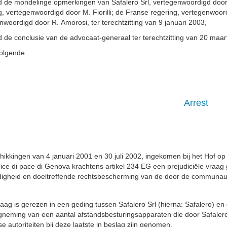
 de mondelinge opmerkingen van Safalero Srl, vertegenwoordigd door 
g, vertegenwoordigd door M. Fiorilli; de Franse regering, vertegenwo
nwoordigd door R. Amorosi, ter terechtzitting van 9 januari 2003,
 de conclusie van de advocaat-generaal ter terechtzitting van 20 maar
olgende
Arrest
chikkingen van 4 januari 2001 en 30 juli 2002, ingekomen bij het Hof op
ice di pace di Genova krachtens artikel 234 EG een prejudiciële vraag 
igheid en doeltreffende rechtsbescherming van de door de communaut
aag is gerezen in een geding tussen Safalero Srl (hierna: Safalero) en
gneming van een aantal afstandsbesturingsapparaten die door Safalero 
se autoriteiten bij deze laatste in beslag zijn genomen.