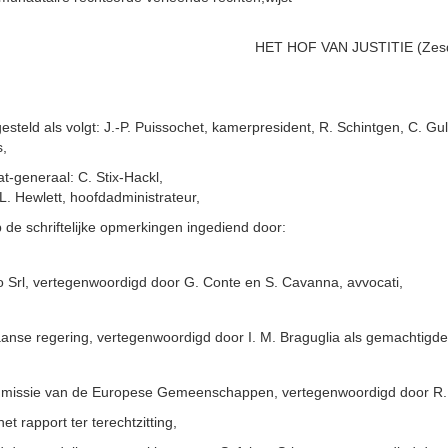
HET HOF VAN JUSTITIE (Zesd
steld als volgt: J.-P. Puissochet, kamerpresident, R. Schintgen, C. G
s,
t-generaal: C. Stix-Hackl,
: L. Hewlett, hoofdadministrateur,
p de schriftelijke opmerkingen ingediend door:
o Srl, vertegenwoordigd door G. Conte en S. Cavanna, avvocati,
iaanse regering, vertegenwoordigd door I. M. Braguglia als gemachtigde e
issie van de Europese Gemeenschappen, vertegenwoordigd door R. B
et rapport ter terechtzitting,