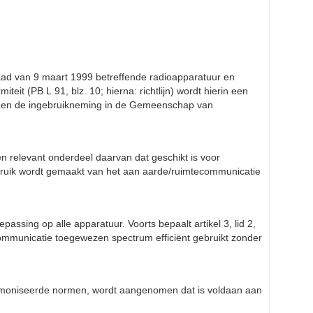
Raad van 9 maart 1999 betreffende radioapparatuur en
it (PB L 91, blz. 10; hierna: richtlijn) wordt hierin een
er en de ingebruikneming in de Gemeenschap van
 een relevant onderdeel daarvan dat geschikt is voor
ebruik wordt gemaakt van het aan aarde/ruimtecommunicatie
oepassing op alle apparatuur. Voorts bepaalt artikel 3, lid 2,
communicatie toegewezen spectrum efficiënt gebruikt zonder
harmoniseerde normen, wordt aangenomen dat is voldaan aan