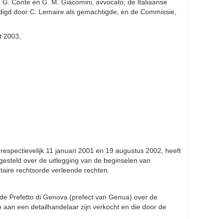
G. Conte en G. M. Giacomini, avvocato; de Italiaanse
ordigd door C. Lemaire als gemachtigde, en de Commissie,
t 2003,
 respectievelijk 11 januari 2001 en 19 augustus 2002, heeft
gesteld over de uitlegging van de beginselen van
aire rechtsorde verleende rechten.
 de Prefetto di Genova (prefect van Genua) over de
aan een detailhandelaar zijn verkocht en die door de