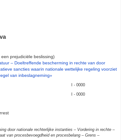
ova
een prejudiciële beslissing)
tuur – Doeltreffende bescherming in rechte van door
eve sancties waarin nationale wettelijke regeling voorziet
egel van inbeslagneming»
I - 0000
I - 0000
rrest
door nationale rechterlijke instanties – Vordering in rechte –
staat van procesbevoegdheid en procesbelang – Grens –