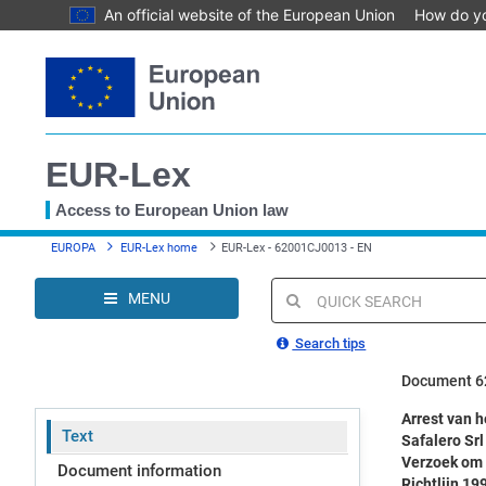
An official website of the European Union
How do y
Skip
to
main
content
EUR-Lex
Access to European Union law
You
EUROPA
EUR-Lex home
EUR-Lex - 62001CJ0013 - EN
are
here
MENU
Quick
search
Search tips
Document 6
Arrest van 
Text
Safalero Srl
Verzoek om e
Document information
Richtlijn 1