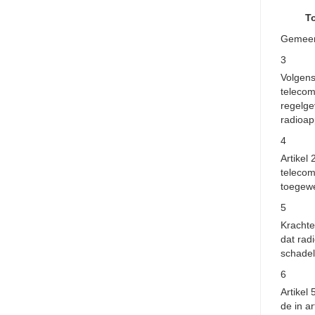
T
Gemeen
3
Volgens
telecom
regelge
radioap
4
Artikel 
telecom
toegew
5
Krachten
dat rad
schadeli
6
Artikel
de in ar