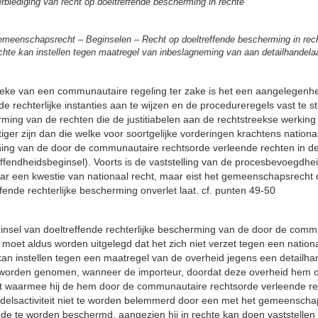
rbiediging van recht op doeltreffende bescherming in rechte
meenschapsrecht – Beginselen – Recht op doeltreffende bescherming in recht
chte kan instellen tegen maatregel van inbeslagneming van aan detailhandel
reke van een communautaire regeling ter zake is het een aangelegenhei
e rechterlijke instanties aan te wijzen en de procedureregels vast te s
ming van de rechten die de justitiabelen aan de rechtstreekse werking
iger zijn dan die welke voor soortgelijke vorderingen krachtens nationaa
ning van de door de communautaire rechtsorde verleende rechten in de p
effendheidsbeginsel). Voorts is de vaststelling van de procesbevoegdhei
ar een kwestie van nationaal recht, maar eist het gemeenschapsrecht da
ffende rechterlijke bescherming onverlet laat. cf. punten 49-50
insel van doeltreffende rechterlijke bescherming van de door de commu
 moet aldus worden uitgelegd dat het zich niet verzet tegen een natio
kan instellen tegen een maatregel van de overheid jegens een detailha
worden genomen, wanneer de importeur, doordat deze overheid hem o
t waarmee hij de hem door de communautaire rechtsorde verleende re
ndelsactiviteit niet te worden belemmerd door een met het gemeenschapsr
de te worden beschermd, aangezien hij in rechte kan doen vaststellen 