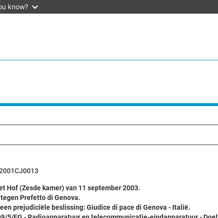
ou know?
2001CJ0013
het Hof (Zesde kamer) van 11 september 2003.
 tegen Prefetto di Genova.
en prejudiciële beslissing: Giudice di pace di Genova - Italië.
999/5/EG - Radioapparatuur en telecommunicatie-eindapparatuur - Do