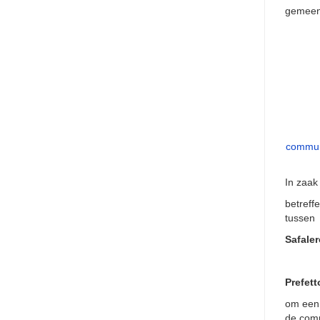
gemeens
communa
In zaak
betreff
tussen
Safaler
Prefett
om een 
de comm