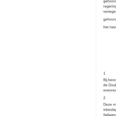
gehoord
regerin
vertege
gehoord
het nav
1
Bij bes
de Giud
evenred
2
Deze vr
inbesla
Italiaan