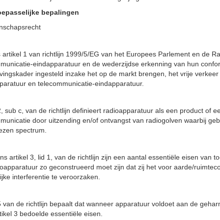
oepasselijke bepalingen
schapsrecht
 artikel 1 van richtlijn 1999/5/EG van het Europees Parlement en de 
municatie-eindapparatuur en de wederzijdse erkenning van hun conformite
vingskader ingesteld inzake het op de markt brengen, het vrije verke
paratuur en telecommunicatie-eindapparatuur.
2, sub c, van de richtlijn definieert radioapparatuur als een product of
municatie door uitzending en/of ontvangst van radiogolven waarbij g
ezen spectrum.
s artikel 3, lid 1, van de richtlijn zijn een aantal essentiële eisen van t
ioapparatuur zo geconstrueerd moet zijn dat zij het voor aarde/ruimte
jke interferentie te veroorzaken.
 5 van de richtlijn bepaalt dat wanneer apparatuur voldoet aan de ge
tikel 3 bedoelde essentiële eisen.