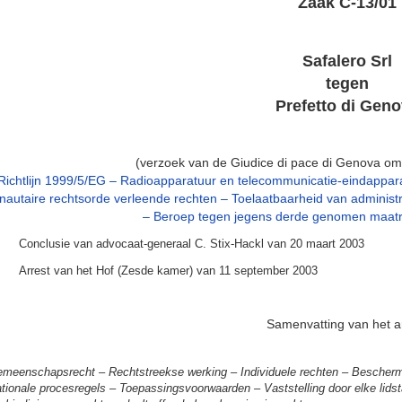
Zaak C-13/01
Safalero Srl
tegen
Prefetto di Gen
(verzoek van de Giudice di pace di Genova om 
Richtlijn 1999/5/EG – Radioapparatuur en telecommunicatie-eindappara
utaire rechtsorde verleende rechten – Toelaatbaarheid van administrati
– Beroep tegen jegens derde genomen maatr
Conclusie van advocaat-generaal C. Stix-Hackl van 20 maart 2003
Arrest van het Hof (Zesde kamer) van 11 september 2003
Samenvatting van het a
meenschapsrecht – Rechtstreekse werking – Individuele rechten – Bescherming 
tionale procesregels – Toepassingsvoorwaarden – Vaststelling door elke lid