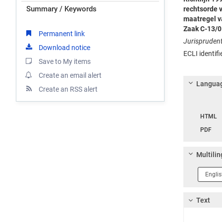
Summary / Keywords
rechtsorde v
maatregel v
Zaak C-13/0
Permanent link
Jurisprudent
Download notice
ECLI identif
Save to My items
Create an email alert
Languag
Create an RSS alert
Langua
HTML
PDF
Multilin
Langua
1
Text