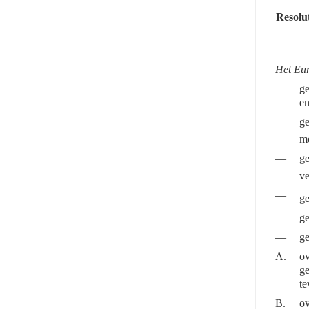
Resolu
Het Eu
—
ge
en
—
ge
me
—
ge
ve
—
ge
—
ge
—
ge
A.
ov
ge
te
B.
ov