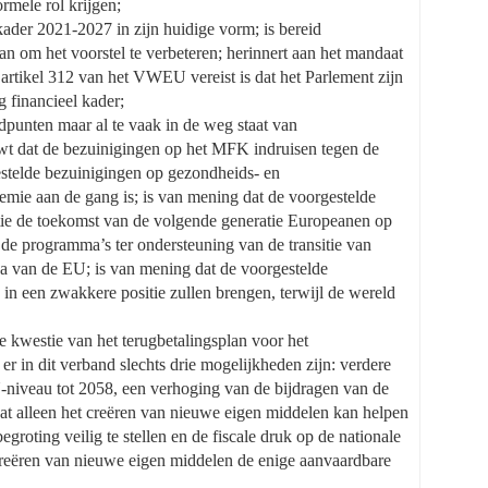
rmele rol krijgen;
kader 2021-2027 in zijn huidige vorm; is bereid
n om het voorstel te verbeteren; herinnert aan het mandaat
artikel 312 van het VWEU vereist is dat het Parlement zijn
 financieel kader;
ndpunten maar al te vaak in de weg staat van
wt dat de bezuinigingen op het MFK indruisen tegen de
estelde bezuinigingen op gezondheids- en
mie aan de gang is; is van mening dat de voorgestelde
atie de toekomst van de volgende generatie Europeanen op
 de programma’s ter ondersteuning van de transitie van
da van de EU; is van mening dat de voorgestelde
in een zwakkere positie zullen brengen, terwijl de wereld
e kwestie van het terugbetalingsplan voor het
er in dit verband slechts drie mogelijkheden zijn: verdere
iveau tot 2058, een verhoging van de bijdragen van de
dat alleen het creëren van nieuwe eigen middelen kan helpen
groting veilig te stellen en de fiscale druk op de nationale
t creëren van nieuwe eigen middelen de enige aanvaardbare