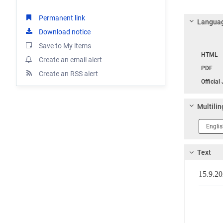
Permanent link
Languag
Download notice
Langua
Save to My items
HTML
Create an email alert
PDF
Create an RSS alert
Official
Multilin
Langua
1
Text
15.9.