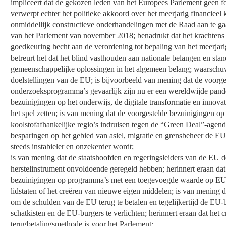
impliceert dat de gekozen leden van het Europees Parlement geen fo
verwerpt echter het politieke akkoord over het meerjarig financieel 
onmiddellijk constructieve onderhandelingen met de Raad aan te gaa
van het Parlement van november 2018; benadrukt dat het krachtens 
goedkeuring hecht aan de verordening tot bepaling van het meerjarig
betreurt het dat het blind vasthouden aan nationale belangen en sta
gemeenschappelijke oplossingen in het algemeen belang; waarschu
doelstellingen van de EU; is bijvoorbeeld van mening dat de voorg
onderzoeksprogramma’s gevaarlijk zijn nu er een wereldwijde pande
bezuinigingen op het onderwijs, de digitale transformatie en innov
het spel zetten; is van mening dat de voorgestelde bezuinigingen op
koolstofafhankelijke regio’s indruisen tegen de “Green Deal”-agen
besparingen op het gebied van asiel, migratie en grensbeheer de EU 
steeds instabieler en onzekerder wordt;
is van mening dat de staatshoofden en regeringsleiders van de EU d
herstelinstrument onvoldoende geregeld hebben; herinnert eraan dat 
bezuinigingen op programma’s met een toegevoegde waarde op EU-n
lidstaten of het creëren van nieuwe eigen middelen; is van mening 
om de schulden van de EU terug te betalen en tegelijkertijd de EU-be
schatkisten en de EU-burgers te verlichten; herinnert eraan dat he
terugbetalingsmethode is voor het Parlement;