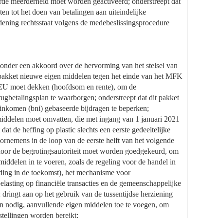
rde meerderheid moet worden geactiveerd; onderstreept dat
ten tot het doen van betalingen aan uiteindelijke
rdening rechtsstaat volgens de medebeslissingsprocedure
onder een akkoord over de hervorming van het stelsel van
 pakket nieuwe eigen middelen tegen het einde van het MFK
nEU moet dekken (hoofdsom en rente), om de
betalingsplan te waarborgen; onderstreept dat dit pakket
 inkomen (bni) gebaseerde bijdragen te beperken;
iddelen moet omvatten, die met ingang van 1 januari 2021
 de heffing op plastic slechts een eerste gedeeltelijke
oornemens in de loop van de eerste helft van het volgende
door de begrotingsautoriteit moet worden goedgekeurd, om
iddelen in te voeren, zoals de regeling voor de handel in
iding in de toekomst), het mechanisme voor
belasting op financiële transacties en de gemeenschappelijke
dringt aan op het gebruik van de tussentijdse herziening
 nodig, aanvullende eigen middelen toe te voegen, om
tellingen worden bereikt;