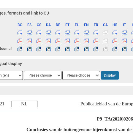
es, formats and link to OJ
BG
ES
CS
DA
DE
ET
EL
EN
FR
GA
HR
IT
ge
 Journal
gual display
ge
Language
Language
Display
2
3
2021
NL
Publicatieblad van de Euro
P9_TA(2020)0206
Conclusies van de buitengewone bijeenkomst van de 