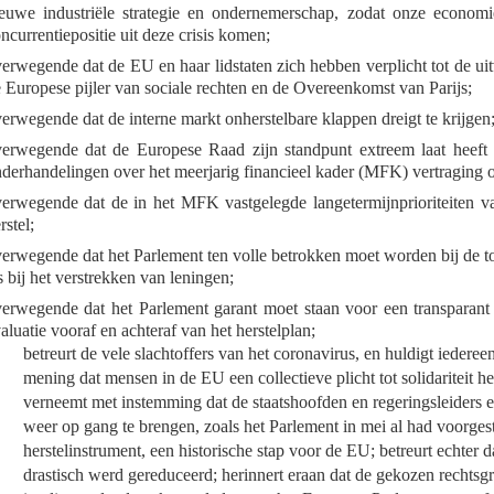
euwe industriële strategie en ondernemerschap, zodat onze economie
ncurrentiepositie uit deze crisis komen;
erwegende dat de EU en haar lidstaten zich hebben verplicht tot de 
 Europese pijler van sociale rechten en de Overeenkomst van Parijs;
erwegende dat de interne markt onherstelbare klappen dreigt te krijgen
erwegende dat de Europese Raad zijn standpunt extreem laat heeft v
derhandelingen over het meerjarig financieel kader (MFK) vertraging o
erwegende dat de in het MFK vastgelegde langetermijnprioriteiten
rstel;
erwegende dat het Parlement ten volle betrokken moet worden bij de toe
s bij het verstrekken van leningen;
erwegende dat het Parlement garant moet staan voor een transparant
aluatie vooraf en achteraf van het herstelplan;
betreurt de vele slachtoffers van het coronavirus, en huldigt iederee
mening dat mensen in de EU een collectieve plicht tot solidariteit
verneemt met instemming dat de staatshoofden en regeringsleider
weer op gang te brengen, zoals het Parlement in mei al had voorges
herstelinstrument, een historische stap voor de EU; betreurt echter
drastisch werd gereduceerd; herinnert eraan dat de gekozen rechtsgr