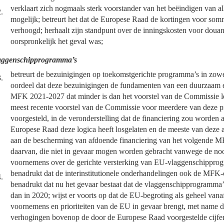
verklaart zich nogmaals sterk voorstander van het beëindigen van a
.
mogelijk; betreurt het dat de Europese Raad de kortingen voor sommi
verhoogd; herhaalt zijn standpunt over de inningskosten voor doua
oorspronkelijk het geval was;
ggenschipprogramma’s
betreurt de bezuinigingen op toekomstgerichte programma’s in zo
.
oordeel dat deze bezuinigingen de fundamenten van een duurzaam en 
MFK 2021-2027 dat minder is dan het voorstel van de Commissie le
meest recente voorstel van de Commissie voor meerdere van deze p
voorgesteld, in de veronderstelling dat de financiering zou worden
Europese Raad deze logica heeft losgelaten en de meeste van deze aa
aan de bescherming van afdoende financiering van het volgende MF
daarvan, die niet in gevaar mogen worden gebracht vanwege de noodz
voornemens over de gerichte versterking van EU-vlaggenschippro
benadrukt dat de interinstitutionele onderhandelingen ook de MFK-
.
benadrukt dat nu het gevaar bestaat dat de vlaggenschipprogramma’
dan in 2020; wijst er voorts op dat de EU-begroting als geheel vana
voornemens en prioriteiten van de EU in gevaar brengt, met name de
verhogingen bovenop de door de Europese Raad voorgestelde cijfe