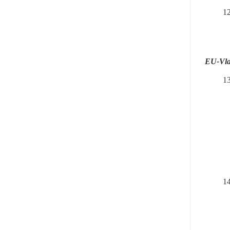
12
EU-Vla
13
14