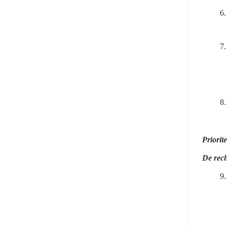
6.
7.
8.
Priorit
De rech
9.