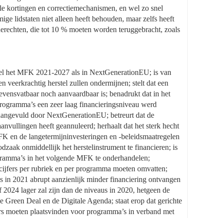
lle kortingen en correctiemechanismen, en wel zo snel
ge lidstaten niet alleen heeft behouden, maar zelfs heeft
nerechten, die tot 10 % moeten worden teruggebracht, zoals
wel het MFK 2021-2027 als in NextGenerationEU; is van
veerkrachtig herstel zullen ondermijnen; stelt dat een
vensvatbaar noch aanvaardbaar is; benadrukt dat in het
rogramma’s een zeer laag financieringsniveau werd
 aangevuld door NextGenerationEU; betreurt dat de
nvullingen heeft geannuleerd; herhaalt dat het sterk hecht
K en de langetermijninvesteringen en -beleidsmaatregelen
aak onmiddellijk het herstelinstrument te financieren; is
gramma’s in het volgende MFK te onderhandelen;
cijfers per rubriek en per programma moeten omvatten;
s in 2021 abrupt aanzienlijk minder financiering ontvangen
f 2024 lager zal zijn dan de niveaus in 2020, hetgeen de
 Green Deal en de Digitale Agenda; staat erop dat gerichte
rs moeten plaatsvinden voor programma’s in verband met