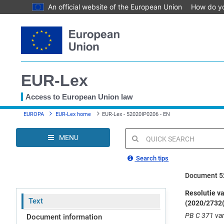
An official website of the European Union
How do y
Skip
to
main
content
EUR-Lex
Access to European Union law
You
EUROPA
EUR-Lex home
EUR-Lex - 52020IP0206 - EN
are
here
MENU
Quick
search
Search tips
Document 5
Resolutie va
Text
(2020/2732
PB C 371 van 
Document information