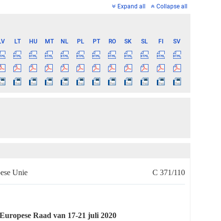
Expand all
Collapse all
LV
LT
HU
MT
NL
PL
PT
RO
SK
SL
FI
SV
pese Unie
C 371/110
Europese Raad van 17-21 juli 2020