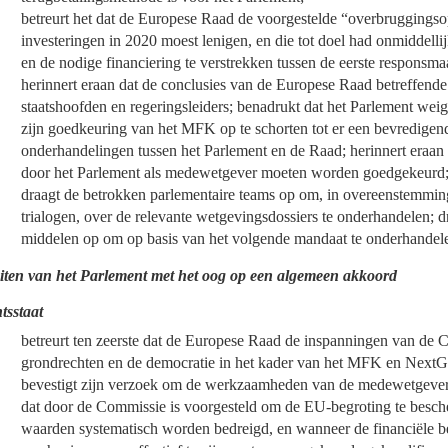
betreurt het dat de Europese Raad de voorgestelde “overbruggingso
investeringen in 2020 moest lenigen, en die tot doel had onmiddelli
en de nodige financiering te verstrekken tussen de eerste responsmaa
herinnert eraan dat de conclusies van de Europese Raad betreffende
staatshoofden en regeringsleiders; benadrukt dat het Parlement weige
zijn goedkeuring van het MFK op te schorten tot er een bevredige
onderhandelingen tussen het Parlement en de Raad; herinnert eraan
door het Parlement als medewetgever moeten worden goedgekeurd
draagt de betrokken parlementaire teams op om, in overeenstemmin
trialogen, over de relevante wetgevingsdossiers te onderhandelen;
middelen op om op basis van het volgende mandaat te onderhandel
eiten van het Parlement met het oog op een algemeen akkoord
tsstaat
betreurt ten zeerste dat de Europese Raad de inspanningen van de C
grondrechten en de democratie in het kader van het MFK en NextGe
bevestigt zijn verzoek om de werkzaamheden van de medewetgever 
dat door de Commissie is voorgesteld om de EU-begroting te besch
waarden systematisch worden bedreigd, en wanneer de financiële bel