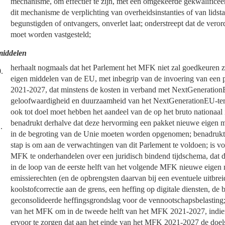
mechanisme, om effectief te zijn, met een omgekeerde gekwalificee
dit mechanisme de verplichting van overheidsinstanties of van lidsta
begunstigden of ontvangers, onverlet laat; onderstreept dat de vero
moet worden vastgesteld;
middelen
herhaalt nogmaals dat het Parlement het MFK niet zal goedkeuren z
.
eigen middelen van de EU, met inbegrip van de invoering van een
2021-2027, dat minstens de kosten in verband met NextGeneratio
geloofwaardigheid en duurzaamheid van het NextGenerationEU-terug
ook tot doel moet hebben het aandeel van de op het bruto nationaal
benadrukt derhalve dat deze hervorming een pakket nieuwe eigen m
.
in de begroting van de Unie moeten worden opgenomen; benadrukt dat
stap is om aan de verwachtingen van dit Parlement te voldoen; is v
MFK te onderhandelen over een juridisch bindend tijdschema, dat 
in de loop van de eerste helft van het volgende MFK nieuwe eigen m
emissierechten (en de opbrengsten daarvan bij een eventuele uitbre
koolstofcorrectie aan de grens, een heffing op digitale diensten, de 
geconsolideerde heffingsgrondslag voor de vennootschapsbelasting; 
van het MFK om in de tweede helft van het MFK 2021-2027, indien
ervoor te zorgen dat aan het einde van het MFK 2021-2027 de doels