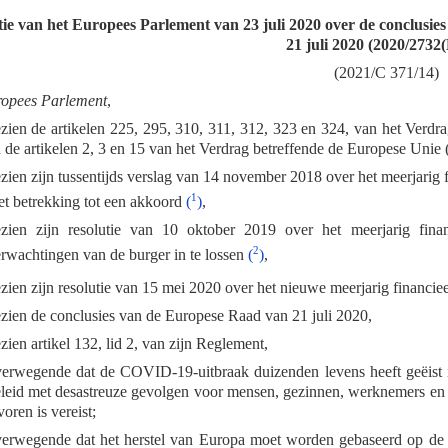
tie van het Europees Parlement van 23 juli 2020 over de conclusi
21 juli 2020 (2020/2732
(2021/C 371/14)
ropees Parlement
,
zien de artikelen 225, 295, 310, 311, 312, 323 en 324, van het Ver
 de artikelen 2, 3 en 15 van het Verdrag betreffende de Europese Unie
zien zijn tussentijds verslag van 14 november 2018 over het meerjari
1
t betrekking tot een akkoord
(
)
,
zien zijn resolutie van 10 oktober 2019 over het meerjarig fin
2
rwachtingen van de burger in te lossen
(
)
,
zien zijn resolutie van 15 mei 2020 over het nieuwe meerjarig financiee
zien de conclusies van de Europese Raad van 21 juli 2020,
zien artikel 132, lid 2, van zijn Reglement,
erwegende dat de COVID-19-uitbraak duizenden levens heeft geëist in
leid met desastreuze gevolgen voor mensen, gezinnen, werknemers en b
voren is vereist;
erwegende dat het herstel van Europa moet worden gebaseerd op de 