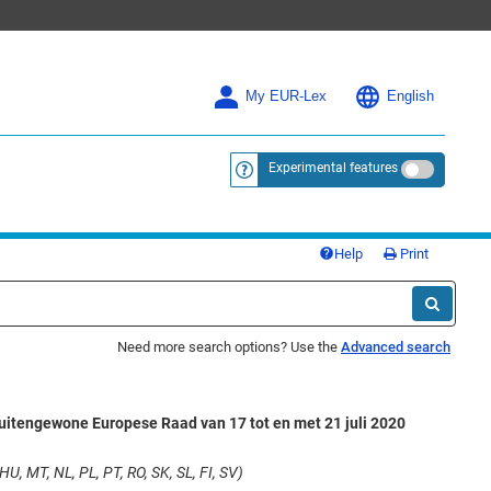
My EUR-Lex
English
Experimental features
<a href="https://eur-lex.europa.eu/
Help
Print
Need more search options? Use the
Advanced search
buitengewone Europese Raad van 17 tot en met 21 juli 2020
U, MT, NL, PL, PT, RO, SK, SL, FI, SV)