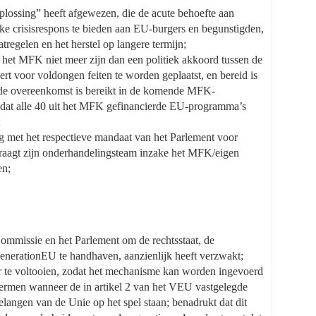
plossing” heeft afgewezen, die de acute behoefte aan
jke crisisrespons te bieden aan EU-burgers en begunstigden,
tregelen en het herstel op langere termijn;
 het MFK niet meer zijn dan een politiek akkoord tussen de
rt voor voldongen feiten te worden geplaatst, en bereid is
nde overeenkomst is bereikt in de komende MFK-
 dat alle 40 uit het MFK gefinancierde EU-programma’s
;
g met het respectieve mandaat van het Parlement voor
 draagt zijn onderhandelingsteam inzake het MFK/eigen
en;
ommissie en het Parlement om de rechtsstaat, de
nerationEU te handhaven, aanzienlijk heeft verzwakt;
te voltooien, zodat het mechanisme kan worden ingevoerd
ermen wanneer de in artikel 2 van het VEU vastgelegde
angen van de Unie op het spel staan; benadrukt dat dit