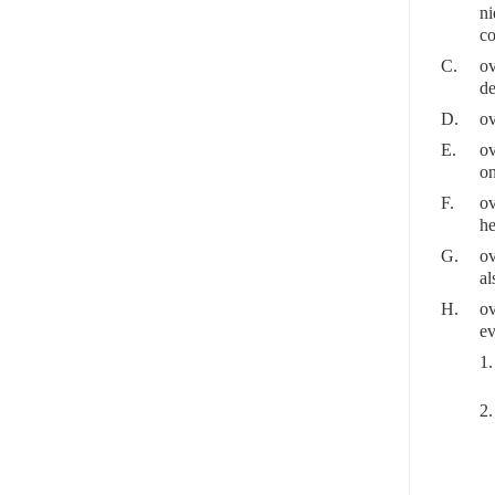
ni
co
C.
ov
de
D.
ov
E.
ov
on
F.
ov
he
G.
ov
al
H.
ov
ev
1.
2.