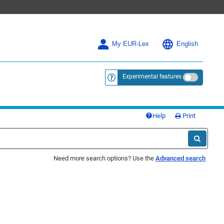
My EUR-Lex
English
Experimental features
<a href="https://eur-lex.europa.eu/
Help
Print
Need more search options? Use the
Advanced search