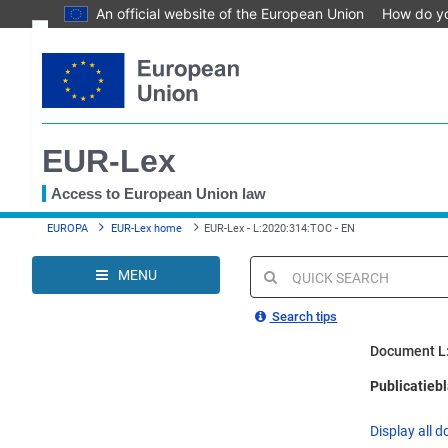
An official website of the European Union
How do y
Skip
Text
to
main
Document information
content
Permanent link
EUR-Lex
Download notice
Save to My items
Access to European Union law
You
EUROPA
EUR-Lex home
EUR-Lex - L:2020:314:TOC - EN
are
here
MENU
Quick
search
Search tips
Document L
Publicatieb
Display all d