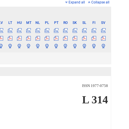
Expand all
Collapse all
LV
LT
HU
MT
NL
PL
PT
RO
SK
SL
FI
SV
ISSN 1977-0758
L 314