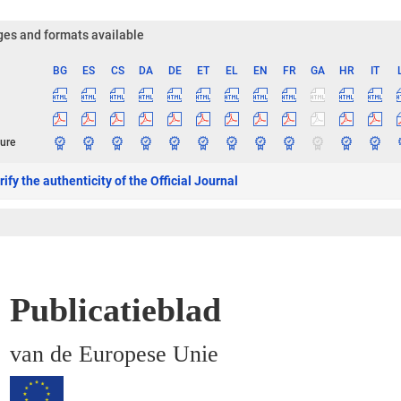
es and formats available
BG
ES
CS
DA
DE
ET
EL
EN
FR
GA
HR
IT
ge
ure
ify the authenticity of the Official Journal
Publicatieblad
van de Europese Unie