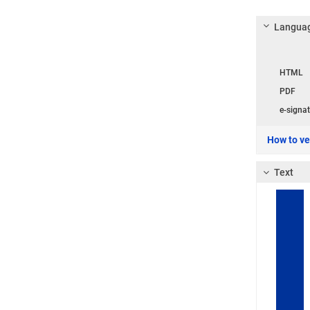
Languag
Langua
HTML
PDF
e-signat
How to ver
Text