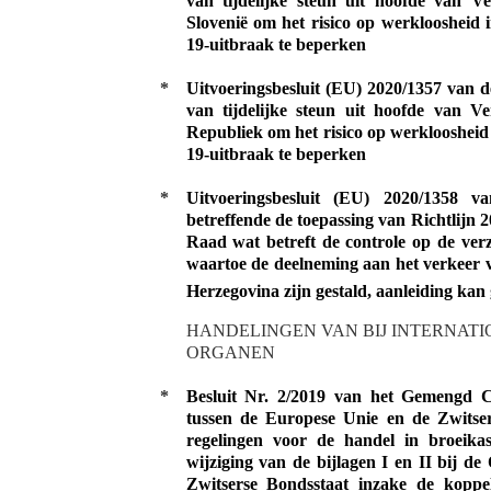
van tijdelijke steun uit hoofde van 
Slovenië om het risico op werkloosheid
19-uitbraak te beperken
*
Uitvoeringsbesluit (EU) 2020/1357 van 
van tijdelijke steun uit hoofde van 
Republiek om het risico op werklooshei
19-uitbraak te beperken
*
Uitvoeringsbesluit (EU) 2020/1358
betreffende de toepassing van Richtlijn
Raad wat betreft de controle op de verz
waartoe de deelneming aan het verkeer v
Herzegovina zijn gestald, aanleiding kan
HANDELINGEN VAN BIJ INTERNAT
ORGANEN
*
Besluit Nr. 2/2019 van het Gemengd C
tussen de Europese Unie en de Zwitse
regelingen voor de handel in broeika
wijziging van de bijlagen I en II bij 
Zwitserse Bondsstaat inzake de koppe