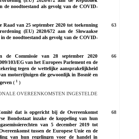
Verordening (EU) 2020/672 aan de Republiek
 in de noodtoestand als gevolg van de COVID‐
de Raad van 25 september 2020 tot toekenning
63
Verordening (EU) 2020/672 aan de Slowaakse
d in de noodtoestand als gevolg van de COVID‐
 van de Commissie van 28 september 2020
66
 2009/103/EG van het Europees Parlement en de
ekering tegen de wettelijke aansprakelijkheid
an motorrijtuigen die gewoonlijk in Bosnië en
1
 geven
(
)
IONALE OVEREENKOMSTEN INGESTELDE
omité dat is opgericht bij de Overeenkomst
68
rse Bondsstaat inzake de koppeling van hun
sgasemissierechten van 5 december 2019 tot
de Overeenkomst tussen de Europese Unie en de
ling van hun regelingen voor de handel in