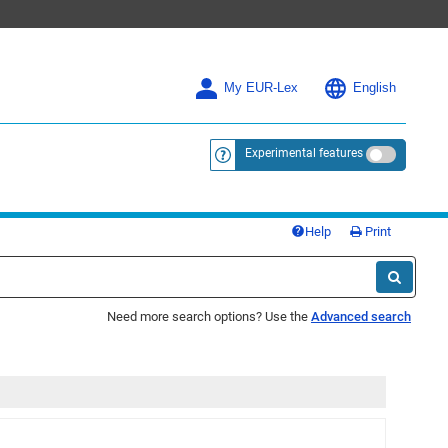
My EUR-Lex
English
Experimental features
<a href="https://eur-lex.europa.eu/
Help
Print
Need more search options? Use the
Advanced search