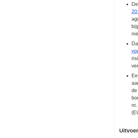
De 
20
ag
bi
ni
Da
voo
ri
ve
Ee
aa
de
bo
nr
(E
Uitvoe