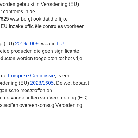
e worden gebruikt in Verordening (EU)
r controles in de
25 waarborgt ook dat dierlijke
EU inzake officiële controles voorheen
ng (EU)
2019/1009
, waarin
EU-
ide producten die geen significante
ucten worden toegelaten tot het vrije
 de
Europese Commissie
, is een
ordening (EU)
2023/1605
. De wet bepaalt
ganische meststoffen en
n de voorschriften van Verordening (EG)
eststoffen overeenkomstig Verordening