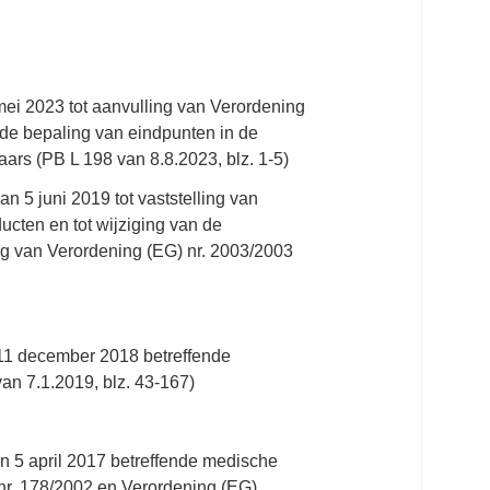
mei 2023
tot aanvulling van Verordening
de bepaling van eindpunten in de
aars (PB L 198 van
8.8.2023
,
blz. 1-5
)
van
5 juni 2019
tot vaststelling van
cten en tot wijziging van de
ing van Verordening (EG)
nr. 2003/2003
11 december 2018
betreffende
 van
7.1.2019
,
blz. 43-167
)
an
5 april 2017
betreffende medische
nr. 178/2002
en Verordening (EG)