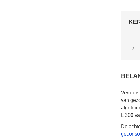
KE
BELA
Verorde
van gezo
afgeleid
L 300 v
De achte
geconsol