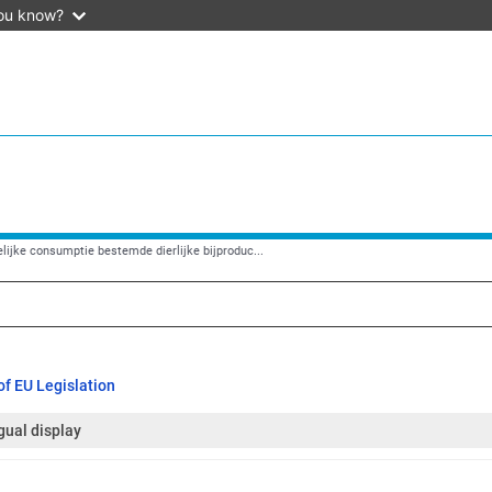
ou know?
lijke consumptie bestemde dierlijke bijproduc...
f EU Legislation
gual display