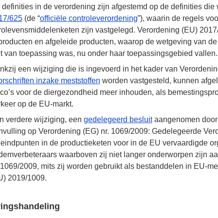
definities in de verordening zijn afgestemd op de definities di
17/625
(de “
officiële controleverordening
”), waarin de regels voo
rolevensmiddelenketen zijn vastgelegd. Verordening (EU) 2017/6
jproducten en afgeleide producten, waarop de wetgeving van de 
et van toepassing was, nu onder haar toepassingsgebied vallen.
nkzij een wijziging die is ingevoerd in het kader van Verordeni
rschriften inzake meststoffen
worden vastgesteld, kunnen afgele
sico’s voor de diergezondheid meer inhouden, als bemestingsprod
rkeer op de EU-markt.
n verdere wijziging, een
gedelegeerd besluit
aangenomen door
nvulling op Verordening (EG)
nr. 1069/2009
: Gedelegeerde Ver
 eindpunten in de productieketen voor in de EU vervaardigde or
demverbeteraars waarboven zij niet langer onderworpen zijn aa
. 1069/2009
, mits zij worden gebruikt als bestanddelen in EU-m
U) 2019/1009.
ringshandeling