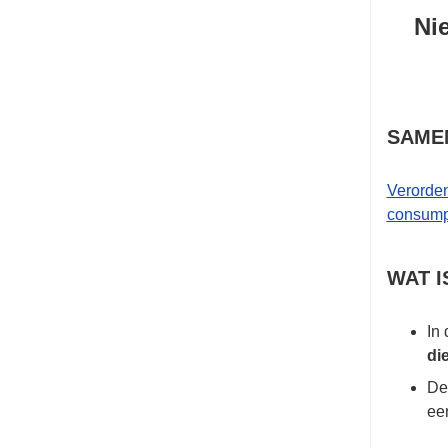
Ni
SAMEN
Verorde
consumpt
WAT I
In
di
De
ee