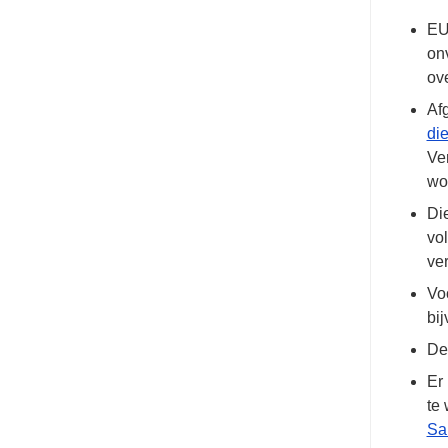
EU
on
ov
Af
di
Ve
wo
Die
vo
ve
Vo
bi
De
Er 
te 
Sa