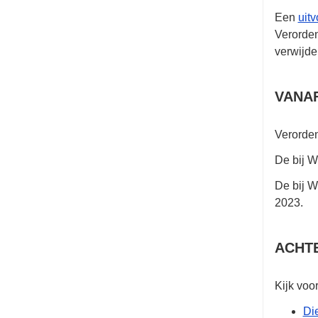
Een
uit
Verorde
verwijde
VANAF
Verorde
De bij W
De bij W
2023
.
ACHT
Kijk voo
Die