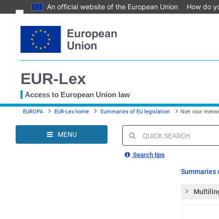
An official website of the European Union
How do y
Skip
Text
to
main
Document information
content
Permanent link
EUR-Lex
Download notice
Save to My items
Access to European Union law
You
EUROPA
EUR-Lex home
Summaries of EU legislation
Niet voor mense
are
here
MENU
Quick
search
Search tips
Summaries o
Multilin