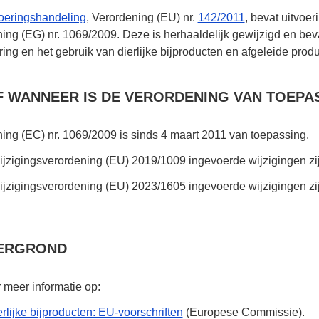
voeringshandeling
, Verordening (EU)
nr.
142/2011
, bevat uitvoe
ning (EG)
nr. 1069/2009.
Deze is herhaaldelijk gewijzigd en beva
ring en het gebruik van dierlijke bijproducten en afgeleide prod
 WANNEER IS DE VERORDENING VAN TOEPA
ning (EC)
nr. 1069/2009
is sinds
4 maart 2011
van toepassing.
ijzigingsverordening (EU) 2019/1009 ingevoerde wijzigingen zi
ijzigingsverordening (EU) 2023/1605 ingevoerde wijzigingen zi
ERGROND
r meer informatie op:
rlijke bijproducten: EU-voorschriften
(Europese Commissie).