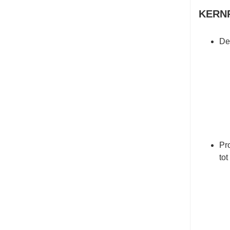
KERN
De
Pro
to