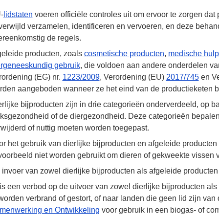
-
lidstaten
voeren officiële controles uit om ervoor te zorgen dat
verwijld verzamelen, identificeren en vervoeren, en deze behan
ereenkomstig de regels.
geleide producten, zoals
cosmetische producten
,
medische hul
ergeneeskundig gebruik
, die voldoen aan andere onderdelen va
rordening (EG)
nr.
1223/2009
, Verordening (EU)
2017/745
en Ve
rden aangeboden wanneer ze het eind van de productieketen b
rlijke bijproducten zijn in drie categorieën onderverdeeld, op b
lksgezondheid of de diergezondheid. Deze categorieën bepale
rwijderd of nuttig moeten worden toegepast.
or het gebruik van dierlijke bijproducten en afgeleide product
jvoorbeeld niet worden gebruikt om dieren of gekweekte vissen v
 invoer van zowel dierlijke bijproducten als afgeleide product
is een verbod op de uitvoer van zowel dierlijke bijproducten al
worden verbrand of gestort, of naar landen die geen lid zijn van
menwerking en Ontwikkeling
voor gebruik in een biogas- of com