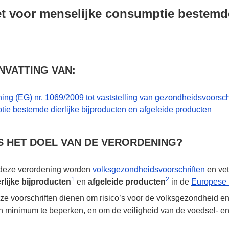
et voor menselijke consumptie bestemde
VATTING VAN:
ning (EG)
nr. 1069/2009
tot vaststelling van gezondheidsvoorschr
ie bestemde dierlijke bijproducten en afgeleide producten
S HET DOEL VAN DE VERORDENING?
 deze verordening worden
volksgezondheidsvoorschriften
en vet
1
2
erlijke bijproducten
en
afgeleide producten
in de
Europese 
ze voorschriften dienen om risico’s voor de volksgezondheid e
n minimum te beperken, en om de veiligheid van de voedsel- e