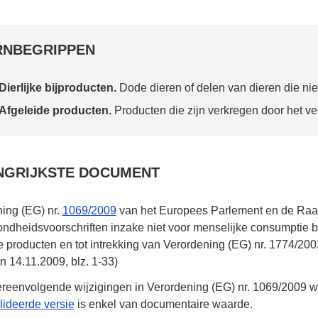
RNBEGRIPPEN
Dierlijke bijproducten.
Dode dieren of delen van dieren die nie
Afgeleide producten.
Producten die zijn verkregen door het ver
NGRIJKSTE DOCUMENT
ning (EG)
nr.
1069/2009
van het Europees Parlement en de Ra
ndheidsvoorschriften inzake niet voor menselijke consumptie b
e producten en tot intrekking van Verordening (EG)
nr. 1774/200
an
14.11.2009
,
blz. 1-33
)
reenvolgende wijzigingen in Verordening (EG)
nr. 1069/2009
we
ideerde versie
is enkel van documentaire waarde.