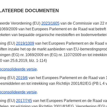
LATEERDE DOCUMENTEN
eerde Verordening (EU)
2023/1605
van de Commissie van
22 
 1069/2009
van het Europees Parlement en de Raad wat betreft 
eketen van bepaalde organische meststoffen en bodemverbeter
ning (EU)
2019/1009
van het Europees Parlement en de Raad 
iften inzake het op de markt aanbieden van EU-bemestingsprodu
ningen (EG)
nr. 1069/2009
en (EG)
nr. 1107/2009
en tot intrekk
70 van
25.6.2019
,
blz. 1-114
)
econsolideerde versie
.
ning (EU)
2019/6
van het Europees Parlement en de Raad van
esmiddelen en tot intrekking van Richtlijn 2001/82/EG (PB L 4
econsolideerde versie
.
ning (EU)
2017/745
van het Europees Parlement en de Raad v
elen, tot wijziging van Richtlijn 2001/83/EG, Verordening (EG)