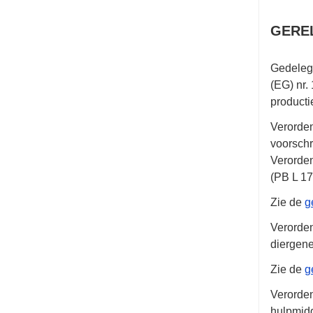
GERE
Gedeleg
(EG)
nr.
producti
Verorde
voorschr
Verorde
(PB L 1
Zie de
g
Verorde
diergene
Zie de
g
Verorde
hulpmidd