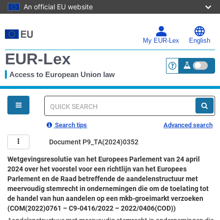
An official EU website
Skip
to
main
My EUR-Lex
English
content
EUR-Lex
Access to European Union law
<a href="https:
You
are
here
Quick
search
Search tips
Advanced search
Document P9_TA(2024)0352
Wetgevingsresolutie van het Europees Parlement van 24 april
2024 over het voorstel voor een richtlijn van het Europees
Parlement en de Raad betreffende de aandelenstructuur met
meervoudig stemrecht in ondernemingen die om de toelating tot
de handel van hun aandelen op een mkb-groeimarkt verzoeken
(COM(2022)0761 – C9-0416/2022 – 2022/0406(COD))