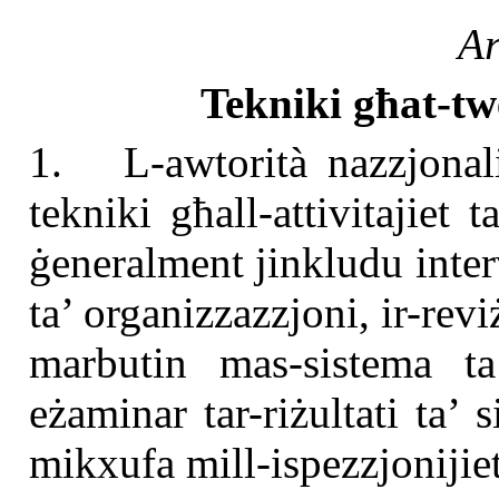
Ar
Tekniki għat-tw
1. L-awtorità nazzjonali
tekniki għall-attivitajiet 
ġeneralment jinkludu interv
ta’ organizzazzjoni, ir-rev
marbutin mas-sistema ta’
eżaminar tar-riżultati ta’ 
mikxufa mill-ispezzjonijiet 