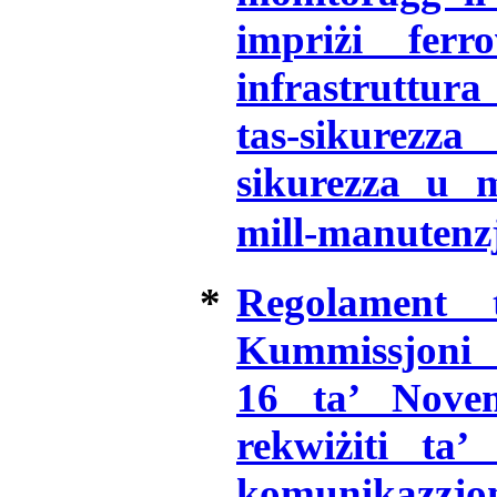
impriżi ferr
infrastruttura
tas-sikurezza
sikurezza u m
mill-manutenz
*
Regolament t
Kummissjoni
16 ta’ Novem
rekwiżiti ta’
komunikazzjon