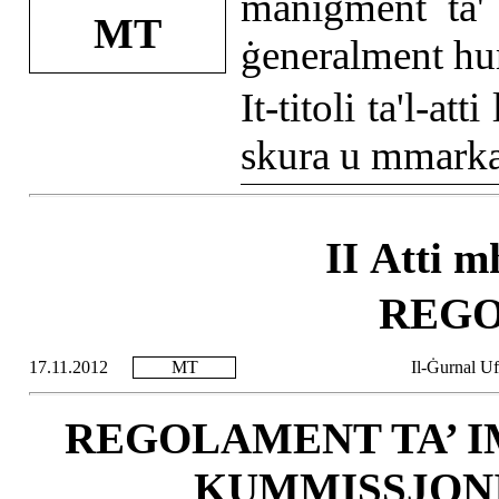
maniġment ta' 
MT
ġeneralment hum
It-titoli ta'l-a
skura u mmarka
II Atti m
REG
17.11.2012
MT
Il-Ġurnal Uf
REGOLAMENT TA’ I
KUMMISSJONI (