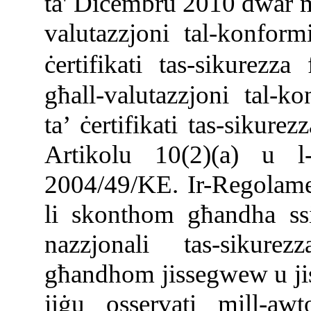
ta' Diċembru 2010 dwar m
valutazzjoni tal-konform
ċertifikati tas-sikurezza
għall-valutazzjoni tal-ko
ta’ ċertifikati tas-sikur
Artikolu 10(2)(a) u l-
2004/49/KE. Ir-Regolamen
li skonthom għandha ssir 
nazzjonali tas-sikurez
għandhom jissegwew u jist
jiġu osservati mill-awto