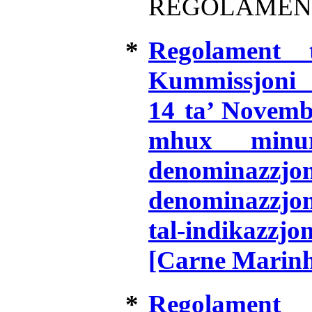
REGOLAMEN
*
Regolament t
Kummissjoni
14 ta’ Novemb
mhux minuri
denominazzjon
denominazzjoni
tal-indikazzj
[Carne Marin
*
Regolament