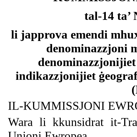
tal-14 ta
li japprova emendi mhux 
denominazzjoni mn
denominazzjonijiet p
indikazzjonijiet ġeogra
IL-KUMMISSJONI EWR
Wara li kkunsidrat it-Tra
Unjoni Ewropea,