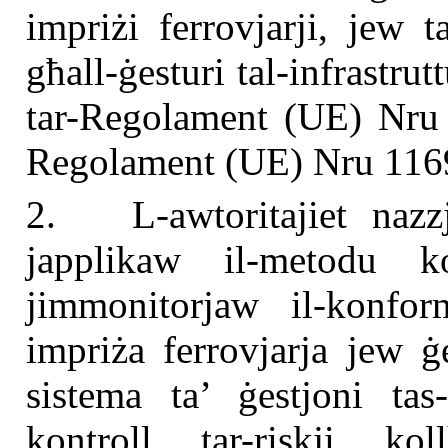
impriżi ferrovjarji, jew t
għall-ġesturi tal-infrastru
tar-Regolament (UE) Nru 
Regolament (UE) Nru 1169
2. L-awtoritajiet nazzj
japplikaw il-metodu k
jimmonitorjaw il-konfor
impriża ferrovjarja jew ġe
sistema ta’ ġestjoni tas
kontroll tar-riskji kol