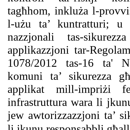
tagħhom, inkluża l-provvi
l-użu ta’ kuntratturi; u 
nazzjonali tas-sikurez
applikazzjoni tar-Regola
1078/2012 tas-16 ta'
komuni ta’ sikurezza għ
applikat mill-impriżi fe
infrastruttura wara li jkun
jew awtorizzazzjoni ta’ sik
li jkunu responsabbli għa