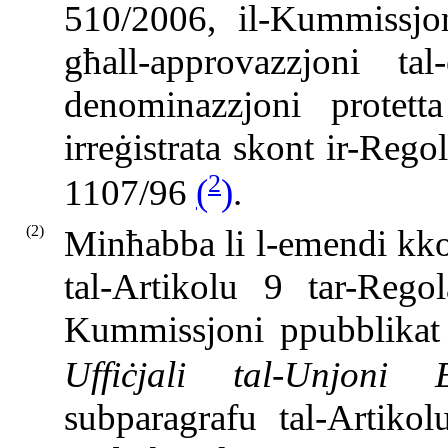
510/2006, il-Kummissjoni
għall-approvazzjoni tal
denominazzjoni protett
irreġistrata skont ir-Re
2
1107/96
(
)
.
(2)
Minħabba li l-emendi kko
tal-Artikolu 9 tar-Reg
Kummissjoni ppubblikat i
Uffiċjali tal-Unjoni 
subparagrafu tal-Artiko