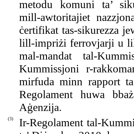
metodu komuni ta’ siku
mill-awtoritajiet nazzjon
ċertifikat tas-sikurezza j
lill-impriżi ferrovjarji u l
mal-mandat tal-Kummiss
Kummissjoni r-rakkoma
mirfuda minn rapport ta’
Regolament huwa bbażat
Aġenzija.
(3)
Ir-Regolament tal-Kummi