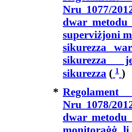
Nru 1077/2012
dwar metodu k
superviżjoni mi
sikurezza war
sikurezza j
1
sikurezza
(
)
*
Regolament
Nru 1078/2012
dwar metodu k
monitoraġġ li