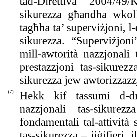
tad-Direttiva 2004/49/
sikurezza għandha wkoll t
tagħha ta’ superviżjoni, l-
sikurezza. “Superviżjoni”
mill-awtorità nazzjonali 
prestazzjoni tas-sikurezz
sikurezza jew awtorizzazzj
(7)
Hekk kif tassumi d-dmi
nazzjonali tas-sikurez
fondamentali tal-attività 
tas-sikurezza – jiġifieri, i