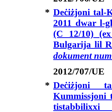
*
Deċiżjoni tal-
2011 dwar l-g
(C 12/10) (ex
Bulgarija lil 
dokument numr
2012/707/UE
*
Deċiżjoni t
Kummissjoni t
tistabbilix