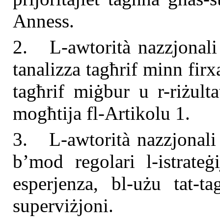
Anness.
2. L-awtorità nazzjonali 
tanalizza tagħrif minn firx
tagħrif miġbur u r-riżultat
mogħtija fl-Artikolu 1.
3. L-awtorità nazzjonali 
b’mod regolari l-istrateġi
esperjenza, bl-użu tat-ta
superviżjoni.