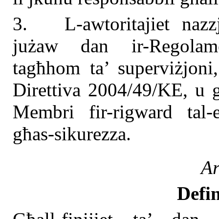
3. L-awtoritajiet nazzj
jużaw dan ir-Regolament
tagħhom ta’ superviżjoni,
Direttiva 2004/49/KE, u g
Membri fir-rigward tal-ef
għas-sikurezza.
Ar
Defin