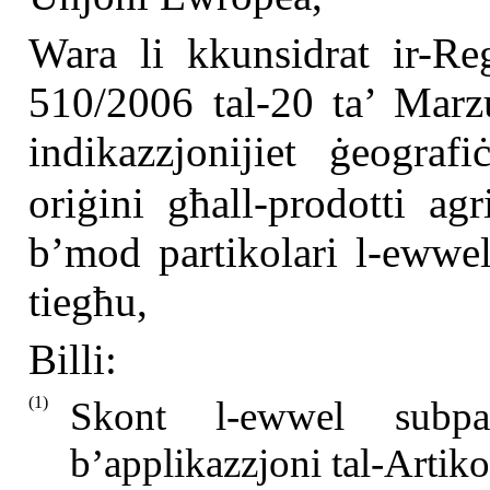
Wara li kkunsidrat ir-Re
510/2006 tal-20 ta’ Marzu
indikazzjonijiet ġeografi
oriġini għall-prodotti agr
b’mod partikolari l-ewwel
tiegħu,
Billi:
(1)
Skont l-ewwel subpar
b’applikazzjoni tal-Artik