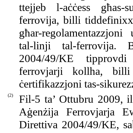
ttejjeb l-aċċess għas-su
ferrovija, billi tiddefini
għar-regolamentazzjoni 
tal-linji tal-ferrovija
2004/49/KE tipprovdi t
ferrovjarji kollha, bill
ċertifikazzjoni tas-sikur
(2)
Fil-5 ta’ Ottubru 2009, i
Aġenżija Ferrovjarja E
Direttiva 2004/49/KE, sab