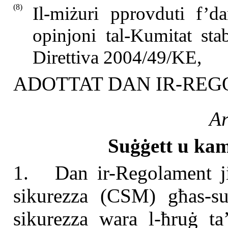
(8)
Il-miżuri pprovduti f’
opinjoni tal-Kumitat stab
Direttiva 2004/49/KE,
ADOTTAT DAN IR-RE
Ar
Suġġett u kam
1. Dan ir-Regolament ji
sikurezza (CSM) għas-supe
sikurezza wara l-ħruġ ta’