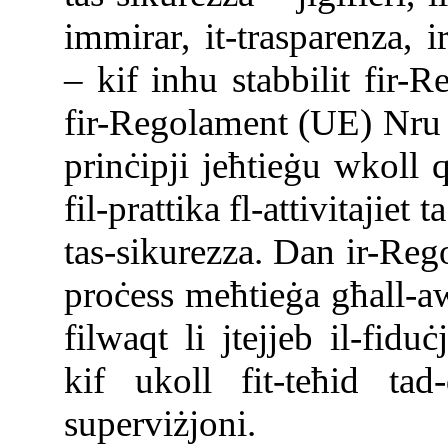
immirar, it-trasparenza, 
– kif inhu stabbilit fir
fir-Regolament (UE) Nru
prinċipji jeħtieġu wkoll 
fil-prattika fl-attivitajiet
tas-sikurezza. Dan ir-Reg
proċess meħtieġa għall-awt
filwaqt li jtejjeb il-fid
kif ukoll fit-teħid tad
superviżjoni.