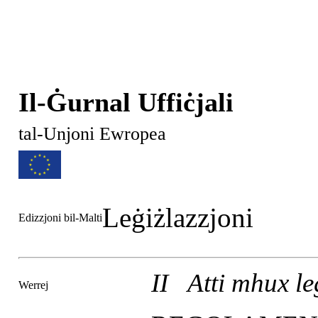
Il-Ġurnal Uffiċjali
tal-Unjoni Ewropea
Leġiżlazzjoni
Edizzjoni bil-Malti
II Atti mhux leġ
Werrej