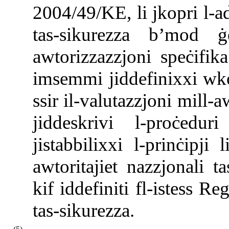
2004/49/KE, li jkopri l-a
tas-sikurezza b’mod ġ
awtorizzazzjoni speċifik
imsemmi jiddefinixxi wkol
ssir il-valutazzjoni mill-a
jiddeskrivi l-proċed
jistabbilixxi l-prinċipji
awtoritajiet nazzjonali t
kif iddefiniti fl-istess Re
tas-sikurezza.