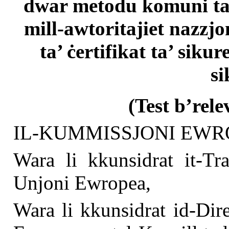
dwar metodu komuni ta’
mill-awtoritajiet nazzjo
ta’ ċertifikat ta’ siku
si
(Test b’rel
IL-KUMMISSJONI EWR
Wara li kkunsidrat it-Tra
Unjoni Ewropea,
Wara li kkunsidrat id-Dir