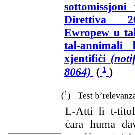
sottomissjoni 
Direttiva 2
Ewropew u tal-
tal-annimali 
xjentifiċi
(not
1
8064)
(
)
1
(
) Test b’relevan
L-Atti li t-ti
ċara huma da