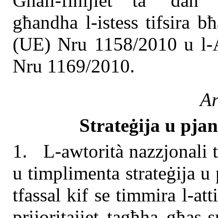
Għall-finijiet ta’ dan 
għandha l-istess tifsira b
(UE) Nru 1158/2010 u l-A
Nru 1169/2010.
Ar
Strateġija u pjan
1. L-awtorità nazzjonali 
u timplimenta strateġija u p
tfassal kif se timmira l-atti
prijoritajiet tagħha għas-