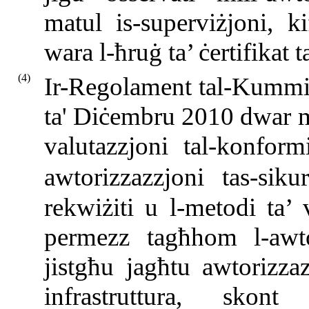
matul is-superviżjoni, ki
wara l-ħruġ ta’ ċertifikat 
(4)
Ir-Regolament tal-Kummi
ta' Diċembru 2010 dwar m
valutazzjoni tal-konform
awtorizzazzjoni tas-siku
rekwiżiti u l-metodi ta’ 
permezz tagħhom l-awtor
jistgħu jagħtu awtorizzaz
infrastruttura, skont