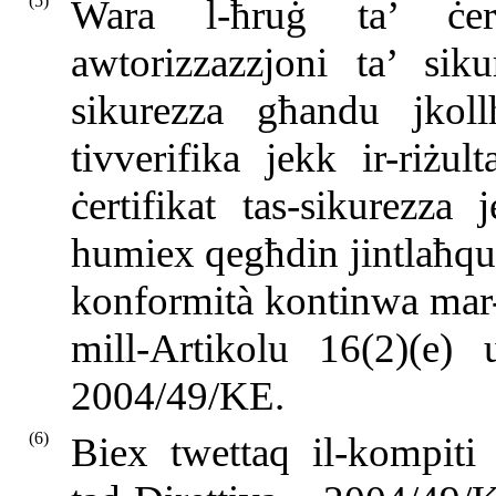
(5)
Wara l-ħruġ ta’ ċert
awtorizzazzjoni ta’ siku
sikurezza għandu jkoll
tivverifika jekk ir-riżul
ċertifikat tas-sikurezza 
humiex qegħdin jintlaħqu t
konformità kontinwa mar-r
mill-Artikolu 16(2)(e) 
2004/49/KE.
(6)
Biex twettaq il-kompiti 