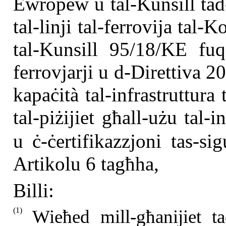
Ewropew u tal-Kunsill tad-
tal-linji tal-ferrovija tal
tal-Kunsill 95/18/KE fuq 
ferrovjarji u d-Direttiva 2
kapaċità tal-infrastruttura t
tal-piżijiet għall-użu tal-in
u ċ-ċertifikazzjoni tas-si
Artikolu 6 tagħha,
Billi:
(1)
Wieħed mill-għanijiet t