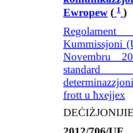
1
Ewropew
(
)
Regolament t
Kummissjoni (U
Novembru 2012
standard t
determinazzjoni
frott u ħxejjex
DEĊIŻJONIJI
2012/706/UE