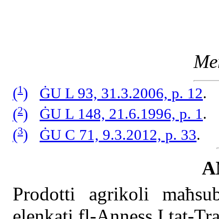
Me
1
(
)
ĠU L 93, 31.3.2006, p. 12
.
2
(
)
ĠU L 148, 21.6.1996, p. 1
.
3
(
)
ĠU C 71, 9.3.2012, p. 33
.
A
Prodotti agrikoli maħsu
elenkati fl-Anness I tat-Tra