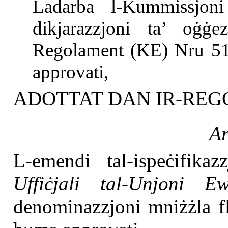
Ladarba l-Kummissjoni
dikjarazzjoni ta’ oġġe
Regolament (KE) Nru 51
approvati,
ADOTTAT DAN IR-RE
Ar
L-emendi tal-ispeċifikaz
Uffiċjali tal-Unjoni E
denominazzjoni mniżżla fl