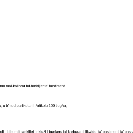
mu mal-kalibrar tat-tankijiet ta' bastimenti
, u b'mod partikolari l-Artikolu 100 tiegħu;
di li bihom it-tankijiet, inklużi l-bunkers tal-karburanti likwidu, ta' bastimenti ta' pas