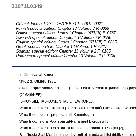
31971L0349
Official Journal L 239 , 25/10/1971 P. 0015 - 0021
Finnish special edition: Chapter 13 Volume 2 P. 0088
Danish special edition: Series I Chapter 1971(III) P. 0767
Swedish special edition: Chapter 13 Volume 2 P. 0088
English special edition: Series I Chapter 1971(III) P. 0865
Greek special edition: Chapter 13 Volume 1 P. 0227
Spanish special edition: Chapter 13 Volume 2 P. 0105
Portuguese special edition Chapter 13 Volume 2 P. 0105
Id-Direttiva tal-Kunsill
tat-12 ta' Ottubru 1971
dwar l-approssimazzjoni tal-liġijiet ta' l-Istati Membri li għandhom x'jaqs
(71/349/KEE)
IL-KUNSILL TAL-KOMUNITAJIET EWROPEJ,
Wara li kkunsidra t-Trattat li jistabbilixxi l-Komunità Ekonomika Ewropea
Wara li kkunsidra l-proposta mill-Kummissjoni;
Wara li kkunsidra l-Opinjoni tal-Parlament Ewropew [1];
Wara li kkunsidra l-Opinjoni tal-Kumitat Ekonomiku u Soċjali [2];
Billi f'bosta Stati Membri, disposizzjonijiet mandatarji jistabbilixxu l-meto