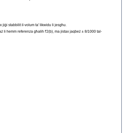
iex jiġi stabbilit il-volum ta' likwidu li jesgħu.
-każ li hemm referenza għalih f'2(b), ma jistax jaqbeż ± 8/1000 tal-