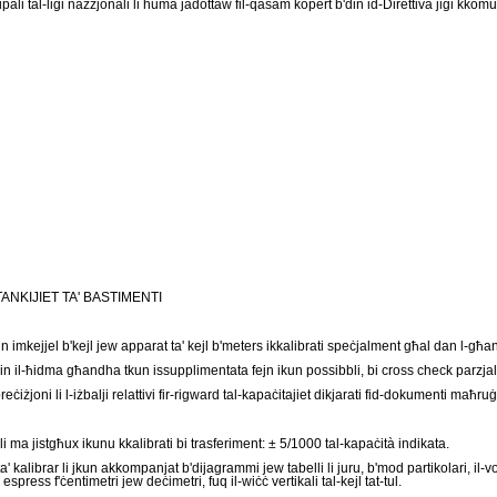
pali tal-liġi nazzjonali li huma jadottaw fil-qasam kopert b'din id-Direttiva jiġi kkom
NKIJIET TA' BASTIMENTI
kun imkejjel b'kejl jew apparat ta' kejl b'meters ikkalibrati speċjalment għal dan l-għan
t; din il-ħidma għandha tkun issupplimentata fejn ikun possibbli, bi cross check parzjali
preċiżjoni li l-iżbalji relattivi fir-rigward tal-kapaċitajiet dikjarati fid-dokumenti maħ
li ma jistgħux ikunu kkalibrati bi trasferiment: ± 5/1000 tal-kapaċità indikata.
t ta' kalibrar li jkun akkompanjat b'dijagrammi jew tabelli li juru, b'mod partikolari, il-v
, espress f'ċentimetri jew deċimetri, fuq il-wiċċ vertikali tal-kejl tat-tul.