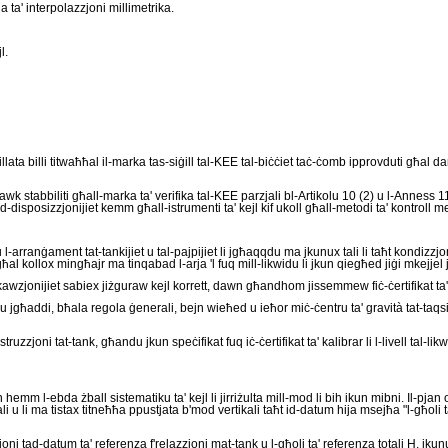
a ta' interpolazzjoni millimetrika.
l.
ta billi titwaħħal il-marka tas-siġill tal-KEE tal-biċċiet taċ-ċomb ipprovduti għal dan
wk stabbiliti għall-marka ta' verifika tal-KEE parzjali bl-Artikolu 10 (2) u l-Anness 11
-disposizzjonijiet kemm għall-istrumenti ta' kejl kif ukoll għall-metodi ta' kontroll m
-arranġament tat-tankijiet u tal-pajpijiet li jgħaqqdu ma jkunux tali li taħt kondizzjonij
al kollox mingħajr ma tinqabad l-arja 'l fuq mill-likwidu li jkun qiegħed jiġi mkejjel jew 
awzjonijiet sabiex jiżguraw kejl korrett, dawn għandhom jissemmew fiċ-ċertifikat ta' 
 għandu jgħaddi, bħala regola ġenerali, bejn wieħed u ieħor miċ-ċentru ta' gravità tat-taqsim
ruzzjoni tat-tank, għandu jkun speċifikat fuq iċ-ċertifikat ta' kalibrar li l-livell tal-lik
mm l-ebda żball sistematiku ta' kejl li jirriżulta mill-mod li bih ikun mibni. Il-pjan or
 u li ma tistax titneħħa ppustjata b'mod vertikali taħt id-datum hija msejħa "l-għoli ta'
i tad-datum ta' referenza f'relazzjoni mat-tank u l-għoli ta' referenza totali H, ikun