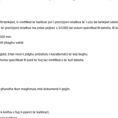
u fit-tankijiet, iċ-ċertifikat ta' kalibrar juri l-preċiżjoni relattiva ta' l-użu tat-tankijiet sab
a' preċiżjoni relattiva ma jistax jaqbeż ± 5/1000 tal-volum speċifikat fit-tabella; fil
n 500 mm.
milli jibqgħu validi
, b'tali mod li jistgħu jinbidlulu l-karatteristiċi ta' kejl tiegħu.
uma speċifikati fil-parti ta' fuq taċ-ċertifikat u ta' kull tabella.
i, għandha tkun magħmula mid-dokumenti li ġejjin:
a kollha u fuq il-pjanċi ta' kalibrar);