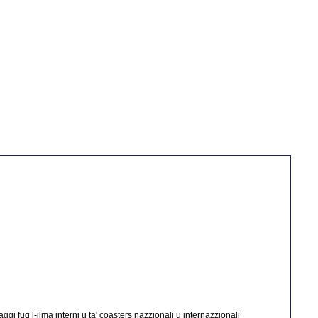
saġġi fuq l-ilma interni u ta' coasters nazzjonali u internazzjonali