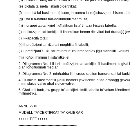
(d) id-data ta' ħruġ taċ-ċertifikat u l-indirizz tal-post tax-xogħol ta' l-uffiċja
(e) id-data ta' meta jiskadi ċ-ċertifikat;
(f) l-identità tal-bastiment (l-isem, in-numru ta' reġistrazzjoni, l-isem u l-
(g) lista u n-natura tad-dokumenti mehmuża;
(h) il-gruppi tat-tankijiet li għalihom tista' tintuża l-istess tabella;
(i) indikazzjoni tat-tankijiet li fihom ikun hemm riċevituri tad-dranaġġ je
(j) il-kapaċità totali;
(k) il-preċiżjoni tar-riżultati mogħtija fit-tabelli;
(l) il-preċiżjoni fl-użu tar-rekord ta' kalibrar sabiex jiġu stabbiliti l-volum
(m) l-għoli minimu li jista' jitkejjel.
2. Dijagramma Nru 1 li turi l-pożizzjoni tat-tankijiet fil-bastiment, u għal k
pjan lonġitudinali medjan.
3. Dijagramma Nru 2, minħabba li hi cross-section transversali tat-tankijiet
4. Fil-każ ta' bastiment li jkollu heaters jew riċevituri tad-dranaġġ ġeww
minn sluice-valve għal sluice-valve.
5. Għal kull tank jew grupp ta' tankijiet simili, tabella ta' volum f'ċentime
millimetrika.
--------------------------------------------------
ANNESS III
MUDELL TA' ĊERTIFIKAT TA' KALIBRAR
+++++ TIFF +++++
--------------------------------------------------