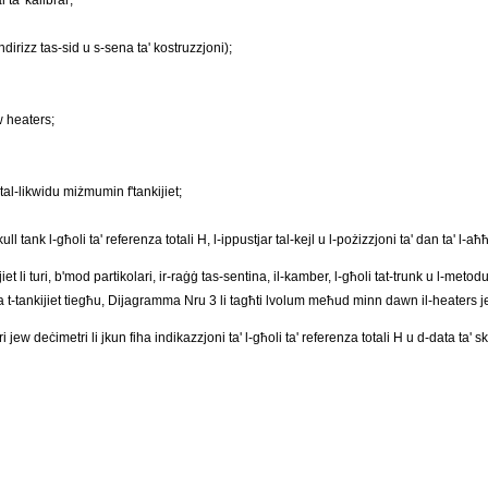
l ta' kalibrar;
indirizz tas-sid u s-sena ta' kostruzzjoni);
w heaters;
i tal-likwidu miżmumin f'tankijiet;
ull tank l-għoli ta' referenza totali H, l-ippustjar tal-kejl u l-pożizzjoni ta' dan ta' l-
 li turi, b'mod partikolari, ir-raġġ tas-sentina, il-kamber, l-għoli tat-trunk u l-metodu 
a t-tankijiet tiegħu, Dijagramma Nru 3 li tagħti lvolum meħud minn dawn il-heaters jew r
tri jew deċimetri li jkun fiha indikazzjoni ta' l-għoli ta' referenza totali H u d-data ta'