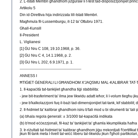
2. L-Istati Membri għandhom jiżguraw li t-test tad-disposizzjonijiet prinċi
Artikolu 5
Din id-Direttiva hija indirizzata lill-Istati Membri.
Magħmula fil-Lussemburgu, it-12 ta' Ottubru 1971.
Għall-Kunsill
Il-President
L. Viglianesi
[1] ĠU Nru C 108, 19.10.1968, p. 36.
[2] ĠU Nru C 4, 14.1.1968, p. 2.
[3] ĠU Nru L 202, 6.9.1971, p. 1.
--------------------------------------------------
ANNESS I
ĦTIĠIET ĠENERALI LI GĦANDHOM X'JAQSMU MAL-KALIBRAR TAT-TA
1. Il-kapaċità tat-tankijiet għandha tiġi stabbilita:
- jew bit-trasferiment ta' ilma jew likwidu adatt ieħor, li l-volum tiegħu j
- jew b'kalkolazzjoni fuq il-bażi tad-dimensjonijiet tat-tank, kif stabbili
2. Il-ħidmiet ta' kalibrar għandhom isiru b'tali mod u bi strumenti ta' tali 
(a) bħala regola ġenerali: ± 3/1000 tal-kapaċità indikata
(b) b'mod eċċezzjonali, fil-każ ta' tankijiet ta' għamla kkumplikata ħafna 
3. Ir-riżultati tal-ħidmiet ta' kalibrar għandhom jiġu rrekordjati f'ċertifika
jkun fit-tank meta l-livell tal-wiċċ liberu tal-likwidu jkun f'għoli partikolari