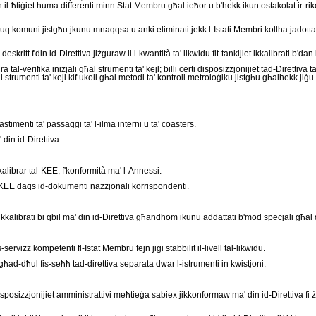
n il-ħtiġiet huma differenti minn Stat Membru għal ieħor u b'hekk ikun ostakolat ir-rik
uq komuni jistgħu jkunu mnaqqsa u anki eliminati jekk l-Istati Membri kollha jadottaw 
ritt f'din id-Direttiva jiżguraw li l-kwantità ta' likwidu fit-tankijiet ikkalibrati b'dan i
tal-verifika inizjali għal strumenti ta' kejl; billi ċerti disposizzjonijiet tad-Direttiva 
trumenti ta' kejl kif ukoll għal metodi ta' kontroll metroloġiku jistgħu għalhekk jiġu 
stimenti ta' passaġġi ta' l-ilma interni u ta' coasters.
din id-Direttiva.
a' kalibrar tal-KEE, f'konformità ma' l-Annessi.
al-KEE daqs id-dokumenti nazzjonali korrispondenti.
jiet ikkalibrati bi qbil ma' din id-Direttiva għandhom ikunu addattati b'mod speċjali għa
ervizz kompetenti fl-Istat Membru fejn jiġi stabbilit il-livell tal-likwidu.
d-dħul fis-seħħ tad-direttiva separata dwar l-istrumenti in kwistjoni.
disposizzjonijiet amministrattivi meħtieġa sabiex jikkonformaw ma' din id-Direttiva 