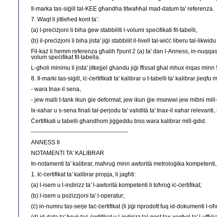
Il-marka tas-siġill tal-KEE għandha titwaħħal mad-datum ta' referenza.
7. Waqt li jittieħed kont ta’:
(a) l-preċiżjoni li biha ġew stabbiliti l-volumi speċifikati fit-tabelli,
(b) il-preċiżjoni li biha jista' jiġi stabbilit il-livell tal-wiċċ liberu tal-likwid
Fil-każ li hemm referenza għalih f'punt 2 (a) ta' dan l-Anness, in-nuqqas t
volum speċifikat fit-tabella.
L-għoli minimu li jista' jitkejjel għandu jiġi ffissat għal mhux inqas min
8. Il-marki tas-siġill, iċ-ċertifikati ta' kalibrar u t-tabelli ta' kalibrar jieqfu 
- wara tnax-il sena,
- jew malli t-tank ikun ġie deformat, jew ikun ġie msewwi jew mibni mill-ġdid
Ix-xahar u s-sena finali tal-perjodu ta' validità ta' tnax-il xahar relevanti, h
Ċertifikati u tabelli għandhom jiġġeddu biss wara kalibrar mill-ġdid.
--------------------------------------------------
ANNESS II
NOTAMENTI TA' KALIBRAR
In-notamenti ta' kalibrar, maħruġ minn awtorità metroloġika kompetent
1. Iċ-ċertifikat ta' kalibrar propja, li jagħti:
(a) l-isem u l-indirizz ta' l-awtorità kompetenti li toħroġ iċ-ċertifikat;
(b) l-isem u pożizzjoni ta' l-operatur;
(ċ) in-numru tas-serje taċ-ċertifikat (li jiġi riprodott fuq id-dokumenti l-oħr