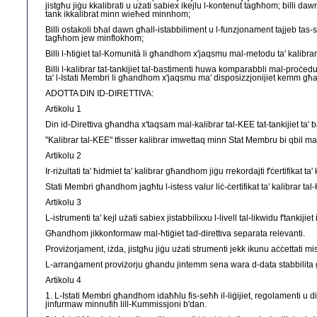
jistgħu jiġu kkalibrati u użati sabiex ikejlu l-kontenut tagħhom; billi daw
tank ikkalibrat minn wieħed minnhom;
Billi ostakoli bħal dawn għall-istabbiliment u l-funzjonament tajjeb tas-s
tagħhom jew minflokhom;
Billi l-ħtiġiet tal-Komunità li għandhom x'jaqsmu mal-metodu ta' kalibrar desk
Billi l-kalibrar tat-tankijiet tal-bastimenti huwa komparabbli mal-proċedura 
ta' l-Istati Membri li għandhom x'jaqsmu ma' disposizzjonijiet kemm għal s
ADOTTA DIN ID-DIRETTIVA:
Artikolu 1
Din id-Direttiva għandha x'taqsam mal-kalibrar tal-KEE tat-tankijiet ta' ba
"Kalibrar tal-KEE" tfisser kalibrar imwettaq minn Stat Membru bi qbil ma' 
Artikolu 2
Ir-riżultati ta' ħidmiet ta' kalibrar għandhom jiġu rrekordajti f'ċertifikat t
Stati Membri għandhom jagħtu l-istess valur liċ-ċertifikat ta' kalibrar t
Artikolu 3
L-istrumenti ta' kejl użati sabiex jistabbilixxu l-livell tal-likwidu f'tanki
Għandhom jikkonformaw mal-ħtiġiet tad-direttiva separata relevanti.
Proviżorjament, iżda, jistgħu jiġu użati strumenti jekk ikunu aċċettati mis-s
L-arranġament proviżorju għandu jintemm sena wara d-data stabbilita għa
Artikolu 4
1. L-Istati Membri għandhom idaħħlu fis-seħħ il-liġijiet, regolamenti u 
jinfurmaw minnufih lill-Kummissjoni b'dan.