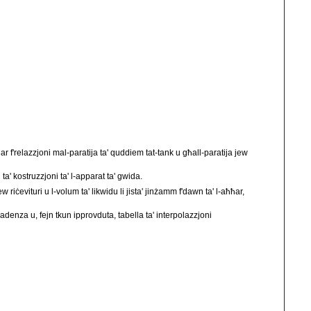
aħħar f'relazzjoni mal-paratija ta' quddiem tat-tank u għall-paratija jew
ta' kostruzzjoni ta' l-apparat ta' gwida.
iċevituri u l-volum ta' likwidu li jista' jinżamm f'dawn ta' l-aħħar,
 skadenza u, fejn tkun ipprovduta, tabella ta' interpolazzjoni