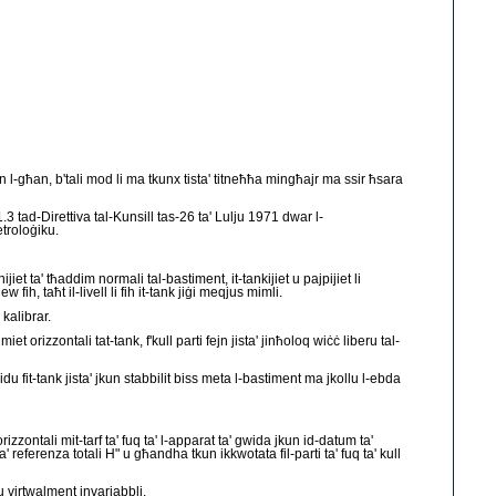
 l-għan, b'tali mod li ma tkunx tista' titneħħa mingħajr ma ssir ħsara
.3 tad-Direttiva tal-Kunsill tas-26 ta' Lulju 1971 dwar l-
etroloġiku.
iet ta' tħaddim normali tal-bastiment, it-tankijiet u pajpijiet li
fih, taħt il-livell li fih it-tank jiġi meqjus mimli.
kalibrar.
iet orizzontali tat-tank, f'kull parti fejn jista' jinħoloq wiċċ liberu tal-
widu fit-tank jista' jkun stabbilit biss meta l-bastiment ma jkollu l-ebda
izzontali mit-tarf ta' fuq ta' l-apparat ta' gwida jkun id-datum ta'
 referenza totali H" u għandha tkun ikkwotata fil-parti ta' fuq ta' kull
u virtwalment invarjabbli.