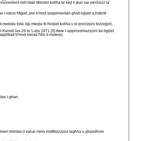
onoxximent mill-Istati Membri kollha ta' kejl li jkun sar permezz ta'
l-istess ħtiġiet, jew b'mod supplimentari għall-liġijiet eżistenti
l-metodu tista' tiġi mkejla fil-ħinijiet kollha u bi preċiżjoni biżżejjed;
tal-Kunsill tas-26 ta' Lulju 1971 [3] dwar l-approssimazzjoni tal-liġijiet
applikati b'mod xieraq f'din il-materja;
l dan l-għan.
fi żmien tmintax-il xahar minn notifikazzjoni tagħha u għandhom