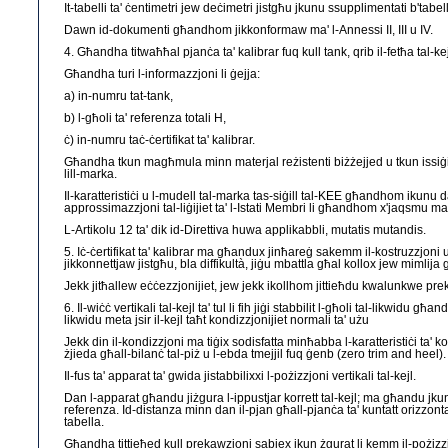
It-tabelli ta' ċentimetri jew deċimetri jistgħu jkunu ssupplimentati b'tabell
Dawn id-dokumenti għandhom jikkonformaw ma' l-Annessi II, III u IV.
4. Għandha titwaħħal pjanċa ta' kalibrar fuq kull tank, qrib il-fetħa tal-kej
Għandha turi l-informazzjoni li ġejja:
a) in-numru tat-tank,
b) l-għoli ta' referenza totali H,
ċ) in-numru taċ-ċertifikat ta' kalibrar.
Għandha tkun magħmula minn materjal reżistenti biżżejjed u tkun issiġilla
lill-marka.
Il-karatteristiċi u l-mudell tal-marka tas-siġill tal-KEE għandhom ikunu da
approssimazzjoni tal-liġijiet ta' l-Istati Membri li għandhom x'jaqsmu mad
L-Artikolu 12 ta' dik id-Direttiva huwa applikabbli, mutatis mutandis.
5. Iċ-ċertifikat ta' kalibrar ma għandux jinħareġ sakemm il-kostruzzjoni u l
jikkonnettjaw jistgħu, bla diffikultà, jiġu mbattla għal kollox jew mimlija għ
Jekk jitħallew eċċezzjonijiet, jew jekk ikollhom jittieħdu kwalunkwe prek
6. Il-wiċċ vertikali tal-kejl ta' tul li fih jiġi stabbilit l-għoli tal-likwidu
likwidu meta jsir il-kejl taħt kondizzjonijiet normali ta' użu
Jekk din il-kondizzjoni ma tiġix sodisfatta minħabba l-karatteristiċi ta' kost
żjieda għall-bilanċ tal-piż u l-ebda tmejjil fuq ġenb (zero trim and heel).
Il-fus ta' apparat ta' gwida jistabbilixxi l-pożizzjoni vertikali tal-kejl.
Dan l-apparat għandu jiżgura l-ippustjar korrett tal-kejl; ma għandu jkun he
referenza. Id-distanza minn dan il-pjan għall-pjanċa ta' kuntatt orizzontali
tabella.
Għandha tittieħed kull prekawzjoni sabiex ikun żgurat li kemm il-pożizzjon