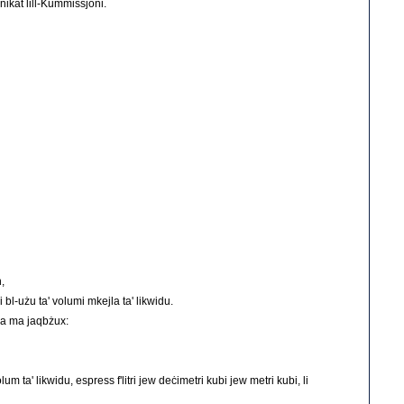
unikat lill-Kummissjoni.
,
 bl-użu ta' volumi mkejla ta' likwidu.
ruġa ma jaqbżux:
olum ta' likwidu, espress f'litri jew deċimetri kubi jew metri kubi, li